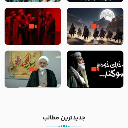
نوانمایش حرامیان در احرام – 1389
‌‌‌‌‌‌‌داستان ترور نافرجام رسول خدا
قسمتی از نوا نمایش بیرق ماندگار
صلی الله علیه و آله – شهادت
بیان توطئه های منافقین پیش از
پیامبر اکرم صلی الله علیه و آله
شهادت پیامبر اکرم صلی الله علیه
و آله
خطبه حضرت سلمان سه روز پس از
شهادت پیامبر اکرم صلی الله علیه
مادر داعش – حجت الاسلام جباری
و آله
جدیدترین مطالب