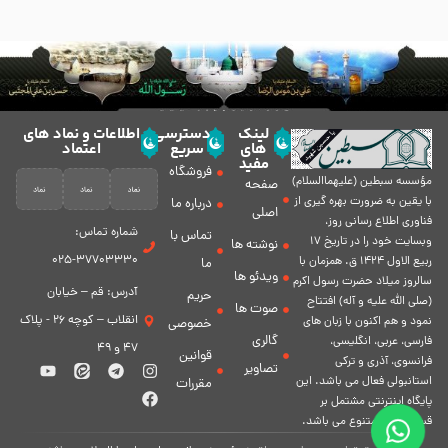
لینک
دسترسی
اطلاعات و نماد های
های
سریع
اعتماد
مفید
فروشگاه
مؤسسه سبطين (عليهماالسلام)
صفحه
با يقين به ضرورت بهره گیرى از
درباره ما
اصلی
فناورى اطلاع رسانى روز،
شماره تماس:
تماس با
وبسایت خود را در تاريخ 17
نوشته ها
37703330-025
ربيع الاول 1424 ق. همزمان با
ما
ویدئو ها
سالروز ميلاد حضرت رسول اكرم
آدرس: قم – خیابان
حریم
(صلی الله علیه و آله) افتتاح
صوت ها
انقلاب – کوچه 26 - پلاک
نمود و هم اكنون با زبان های
خصوصی
گالری
فارسی، عربى، انگلیسی،
47 و 49
قوانین
فرانسوی، آذری و ترکی
تصاویر
استانبولی فعال مى باشد. اين
مقررات
پايگاه اينترنتى مشتمل بر
قسمت هاى متنوع مى باشد.