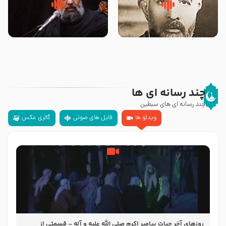
روضه‌ی مجلس یزید ملعون و
سلام جوانی که امام حسین علیه
اسارت اهل‌بیت علیهم‌السلام –
السلام خودش جوابش را دادند
مرحوم حجت‌الاسلام شیخ علی
-حجت الاسلام بندانی
محدث زاده
چند رسانه ای ها
چند رسانه ای های سبطین
ویدئو ها
فایل های صوتی
گالری عکس
روزهای آخر حیات پیامبر اکرم صلی الله علیه و آله – قسمتی از