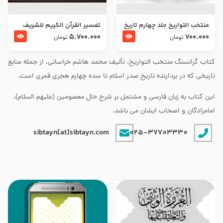
منتخب التواریخ جلد چهارم تاریخ
تفسير القرآن الكريم للشريف
امام زین العابدین و امام محمد
المرتضي قدس سرّه
5.700.000
700.000
تومان
تومان
باقر علیهما السلام
کتاب گرانسنگ منتخب التواريخ، تألیف محمد هاشم خراسانی، از جمله منابع
تاریخی که در بردارنده تاریخ صدر اسلام تا سده چهارم هجری قمری است.
این کتاب به زبان فارسی و مشتمل بر شرح حال معصومین (علیهم السلام)،
امامزادگان و اصحاب ایشان می باشد.
sibtayn[at]sibtayn.com
025-37703330