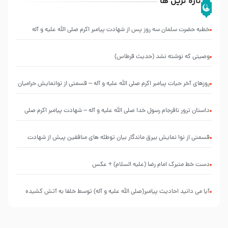
تازه ترین ها
خطبه حضرت سلمان سه روز پس از شهادت پیامبر اکرم صلی الله علیه و آله
وصیتی که نوشته نشد (حدیث قرطاس)
روزهای آخر حیات پیامبر اکرم صلی الله علیه و آله – قسمتی از نوانمایش حرامیان
در احرام – 1389
‌‌‌‌‌‌‌داستان ترور نافرجام رسول خدا صلی الله علیه و آله – شهادت پیامبر اکرم صلی
الله علیه و آله
قسمتی از نوا نمایش بیرق ماندگار بیان توطئه های منافقین پیش از شهادت
پیامبر اکرم صلی الله علیه و آله
دست خط متبرک امام رضا (علیه السلام) + عکس
آیا می دانید احادیث پیامبر(صلی الله علیه و آله) توسط خلفا به آتش کشیده
شد؟