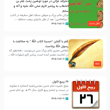
اعتراف غزالی در مورد توهین زشت عُمَر بن
الخطاب به پیامبر اکرم صلی الله علیه و آله و
سلم
غزالی عالم بزرگ و صوفی مسلك اهل سقيفه در کتاب
“سرالعالمین” بعد از نقل ماجرای بیعت متخلف ...
اهل سنت
۱۸ /۰۵/ ۱۴۰۵
عُمَر با گفتن “حسبنا كتاب اللّه ” به مخالفت با
رسول اللّه برخاست
خفاجی مصری عالم بزرگ سنی می‌نویسد : همانطور که
در احادیث معتبر آمده است، پیامبر اکرم (صلوات اللّه...
۱۸ /۰۵/ ۱۴۰۵
خلفا
26 ربيع الاول
صلح حضرت امام حسن مجتبی(علیه السلام) با معاویه
در بیست و ششم ربیع الاول سال 41 هـ .ق امام حسن
مجت...
۱۸ /۰۵/ ۱۴۰۵