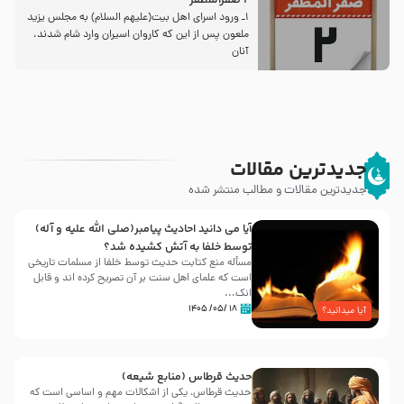
2 صفرالمظفر
1ـ ورود اسراى اهل بیت‌(علیهم السلام) به مجلس یزید
ملعون پس از این كه كاروان اسیران وارد شام شدند،
آنان
جدیدترین مقالات
جدیدترین مقالات و مطالب منتشر شده
آیا می دانید احادیث پیامبر(صلی الله علیه و آله)
توسط خلفا به آتش کشیده شد؟
مسأله منع کتابت حدیث توسط خلفا از مسلمات تاریخی
است که علمای اهل سنت بر آن تصریح کرده اند و قابل
انک...
۱۸ /۰۵/ ۱۴۰۵
آیا میدانید؟
حدیث قرطاس (منابع شیعه)
حدیث قرطاس، یکی از اشکالات مهم و اساسی است که