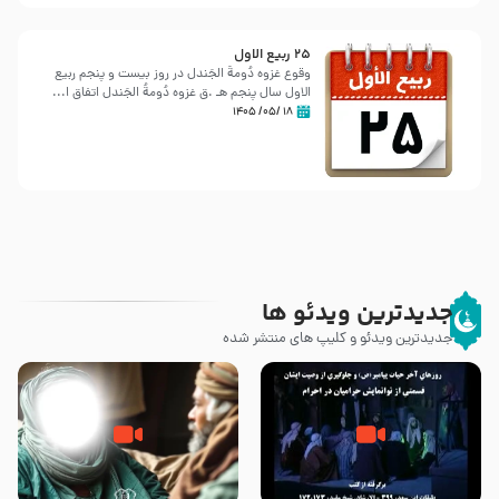
25 ربيع الاول
وقوع غزوه دُومةُ الجَندل در روز بیست و پنجم ربیع
الاول سال پنجم هـ .ق غزوه دُومةُ الجَندل اتفاق ا...
۱۸ /۰۵/ ۱۴۰۵
جدیدترین ویدئو ها
جدیدترین ویدئو و کلیپ های منتشر شده
روزهای آخر حیات پیامبر اکرم صلی
وصیتی که نوشته نشد (حدیث
الله علیه و آله – قسمتی از
قرطاس)