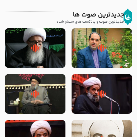
جدیدترین صوت ها
جدیدترین صوت و پادکست های منتشر شده
پیامبر صلی الله علیه وآله و سلم
زوّار اربعین امام حسین (علیه
فرمودند وای بر بچه های آخر
السلام) با این اشتیاق به زیارت
الزمان- دکتر هزار
بروند – آیت الله وحید خراسانی
روضه جانسوز پاره های جگر امام
لقب حضرت رقیه سلام الله علیها به
حسن مجتبی علیه السلام-حجت
چه معناست – حجت الاسلام علوی
الاسلام بندانی
تهرانی