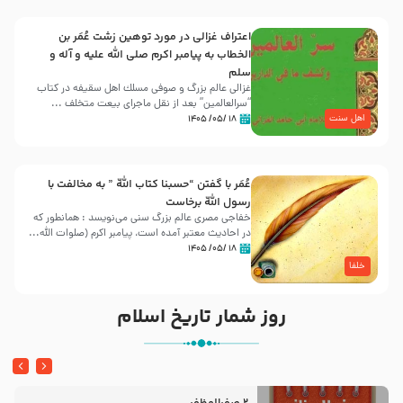
اعتراف غزالی در مورد توهین زشت عُمَر بن
الخطاب به پیامبر اکرم صلی الله علیه و آله و
سلم
غزالی عالم بزرگ و صوفی مسلك اهل سقيفه در کتاب
“سرالعالمین” بعد از نقل ماجرای بیعت متخلف ...
اهل سنت
۱۸ /۰۵/ ۱۴۰۵
عُمَر با گفتن “حسبنا كتاب اللّه ” به مخالفت با
رسول اللّه برخاست
خفاجی مصری عالم بزرگ سنی می‌نویسد : همانطور که
در احادیث معتبر آمده است، پیامبر اکرم (صلوات اللّه...
۱۸ /۰۵/ ۱۴۰۵
خلفا
روز شمار تاریخ اسلام