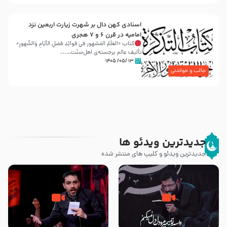
اسنادی کهن دال بر شهرت زیارت اربعین نزد
امامیه در قرن ۶ و ۷ هجری
کتاب «العَلَمُ المَشهور في فَوائِدِ فَضلِ الأيّامِ وَالشُّهورِ»
تألیف عالم برجسته‌ی اهل‌سنّت…...
۱۳ /۰۵/ ۱۴۰۵
جالب و خواندنی
جدیدترین ویدئو ها
جدیدترین ویدئو و کلیپ های منتشر شده
مصداق کربلا – حاج حسین سیب
شور ، حسینا! به‌ حق زهرا «أُنْظُرْ
سرخی
إِلَینا» – عزاداری شب هفتم ماه