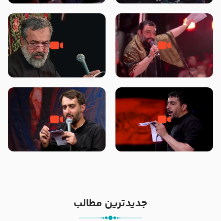
محرّم 1405
جانا جانا ابی عبدالله – کربلایی جواد
مادر منم مثل تو خمیدم – حاج
مقدم – شب هشتم محرم 1448 –
محمود کریمی – شهادت حضرت
هیئت بین الحرمین طهران
رقیه علیها السلام – تیر ۱۴۰۵
هیئت رایة العباس علیه السلام
تک ، عبّاس، صاحب دل‌هاست –
من غلام نوکراتم من عاشق کربلاتم
حاج حنیف طاهری – عزاداری شب
– شور زمینه – شب هفتم – محرم
تاسوعا 1405
1397 – کربلایی محمدحسین
پویانفر
جدیدترین مطالب