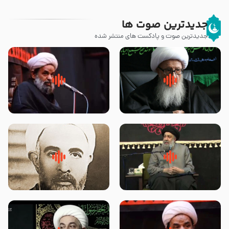
جدیدترین صوت ها
جدیدترین صوت و پادکست های منتشر شده
زوّار اربعین امام حسین (علیه
روضه جانسوز پاره های جگر امام
السلام) با این اشتیاق به زیارت
حسن مجتبی علیه السلام-حجت
بروند – آیت الله وحید خراسانی
الاسلام بندانی
لقب حضرت رقیه سلام الله علیها به
روضه‌ی مجلس یزید ملعون و
چه معناست – حجت الاسلام علوی
اسارت اهل‌بیت علیهم‌السلام –
تهرانی
مرحوم حجت‌الاسلام شیخ علی
محدث زاده