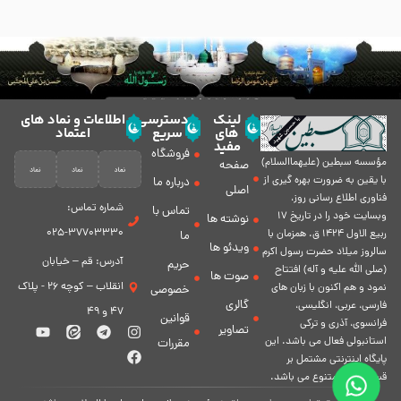
لینک
دسترسی
اطلاعات و نماد های
های
سریع
اعتماد
مفید
فروشگاه
مؤسسه سبطين (عليهماالسلام)
صفحه
با يقين به ضرورت بهره گیرى از
درباره ما
اصلی
فناورى اطلاع رسانى روز،
شماره تماس:
تماس با
وبسایت خود را در تاريخ 17
نوشته ها
37703330-025
ربيع الاول 1424 ق. همزمان با
ما
ویدئو ها
سالروز ميلاد حضرت رسول اكرم
آدرس: قم – خیابان
حریم
(صلی الله علیه و آله) افتتاح
صوت ها
انقلاب – کوچه 26 - پلاک
نمود و هم اكنون با زبان های
خصوصی
گالری
فارسی، عربى، انگلیسی،
47 و 49
قوانین
فرانسوی، آذری و ترکی
تصاویر
استانبولی فعال مى باشد. اين
مقررات
پايگاه اينترنتى مشتمل بر
قسمت هاى متنوع مى باشد.