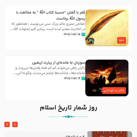
عُمَر با گفتن “حسبنا كتاب اللّه ” به مخالفت با
رسول اللّه برخاست
خفاجی مصری عالم بزرگ سنی می‌نویسد : همانطور که
در احادیث معتبر آمده است، پیامبر اکرم (صلوات اللّه...
۱۵ /۰۵/ ۱۴۰۵
خلفا
سوزدل جا مانده‌ای از زیارت اربعین
زائران راهی می‌شوند،کم‌ کم همه رفتنی‌ها می‌روند و
جامانده‌ها…جامانده‌ها چشم می‌بندند.چگونه؟می‌...
۱۴ /۰۵/ ۱۴۰۵
جالب و خواندنی
روز شمار تاریخ اسلام