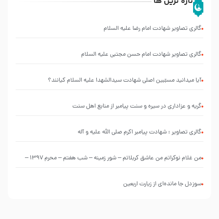
تازه ترین ها
گالری تصاویر شهادت امام رضا علیه السلام
گالری تصاویر شهادت امام حسن مجتبی علیه السلام
آیا میدانید مسبّبین اصلی شهادت سیدالشهدا علیه ‌السلام کیانند؟
گریه و عزاداری در سیره و سنت پیامبر از منابع اهل سنت
گالری تصاویر : شهادت پیامبر اکرم صلی الله علیه و آله
من غلام نوکراتم من عاشق کربلاتم – شور زمینه – شب هفتم – محرم 1397 –
کربلایی محمدحسین پویانفر
سوزدل جا مانده‌ای از زیارت اربعین