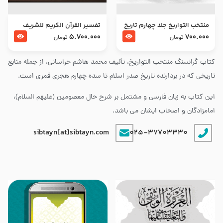
منتخب التواریخ جلد چهارم تاریخ
تفسير القرآن الكريم للشريف
امام زین العابدین و امام محمد
المرتضي قدس سرّه
5.700.000
700.000
تومان
تومان
باقر علیهما السلام
کتاب گرانسنگ منتخب التواريخ، تألیف محمد هاشم خراسانی، از جمله منابع
تاریخی که در بردارنده تاریخ صدر اسلام تا سده چهارم هجری قمری است.
این کتاب به زبان فارسی و مشتمل بر شرح حال معصومین (علیهم السلام)،
امامزادگان و اصحاب ایشان می باشد.
sibtayn[at]sibtayn.com
025-37703330