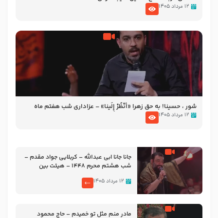
۱۲ مرداد ۱۴۰۵
شور ، حسینا! به‌ حق زهرا «أُنْظُرْ إِلَینا» – عزاداری شب هفتم ماه
محرّم 1405
۱۲ مرداد ۱۴۰۵
جانا جانا ابی عبدالله – کربلایی جواد مقدم –
شب هشتم محرم 1448 – هیئت بین
الحرمین طهران
۱۲ مرداد ۱۴۰۵
مادر منم مثل تو خمیدم – حاج محمود