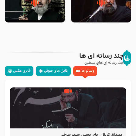
سلام جوانی که امام حسین علیه
زیارتی که اسباب رزق زیاد و عمر
السلام خودش جوابش را دادند
طولانی است حجت السلام حسین
-حجت الاسلام بندانی
یوسفی
چند رسانه ای ها
چند رسانه ای های سبطین
ویدئو ها
فایل های صوتی
گالری عکس
مصداق کربلا – حاج حسین سیب سرخی