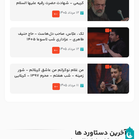
کریمی – شهادت حضرت رقیه علیها السلام
– تیر ۱۴۰۵ هیئت رایة العباس علیه السلام
۱۲ مرداد ۱۴۰۵
تک ، عبّاس، صاحب دل‌هاست – حاج حنیف
طاهری – عزاداری شب تاسوعا 1405
۱۲ مرداد ۱۴۰۵
من غلام نوکراتم من عاشق کربلاتم – شور
زمینه – شب هفتم – محرم 1397 – کربلایی
محمدحسین پویانفر
۱۱ مرداد ۱۴۰۵
آخرین دستاورد ها