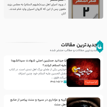
2 صفرالمظفر
1ـ ورود اسراى اهل بیت‌(علیهم السلام) به مجلس یزید
ملعون پس از این كه كاروان اسیران وارد شام شدند،
آنان
جدیدترین مقالات
جدیدترین مقالات و مطالب منتشر شده
آیا میدانید مسبّبین اصلی شهادت سیدالشهدا
علیه ‌السلام کیانند؟
خوارزمی یکی از علمای بزرگ اهل تسنن است، در کتاب
مقتل الحسین علیه ‌السلام خود چنین اعتراف
می‌کند:فوَق...
۱۶ /۰۵/ ۱۴۰۵
آیا میدانید؟
گریه و عزاداری در سیره و سنت پیامبر از منابع
اهل سنت