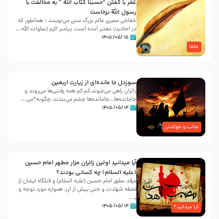
عُمَر با گفتن “حسبنا كتاب اللّه ” به مخالفت با
رسول اللّه برخاست
خفاجی مصری عالم بزرگ سنی می‌نویسد : همانطور که
در احادیث معتبر آمده است، پیامبر اکرم (صلوات اللّه...
۱۵ /۰۵/ ۱۴۰۵
خلفا
سوزدل جا مانده‌ای از زیارت اربعین
زائران راهی می‌شوند،کم‌ کم همه رفتنی‌ها می‌روند و
جامانده‌ها…جامانده‌ها چشم می‌بندند.چگونه؟می‌...
۱۴ /۰۵/ ۱۴۰۵
جالب و خواندنی
آیا میدانید اولین زائران مزار مطهر امام حسین
(علیه السلام) چه کسانی بودند؟
مرقد مطهر امام حسین (علیه السلام) و قتلگاه ایشان از
لحظه شهادت و حتی پیش از آن، همواره مورد توجه و
ز...
۱۴ /۰۵/ ۱۴۰۵
آیا میدانید؟