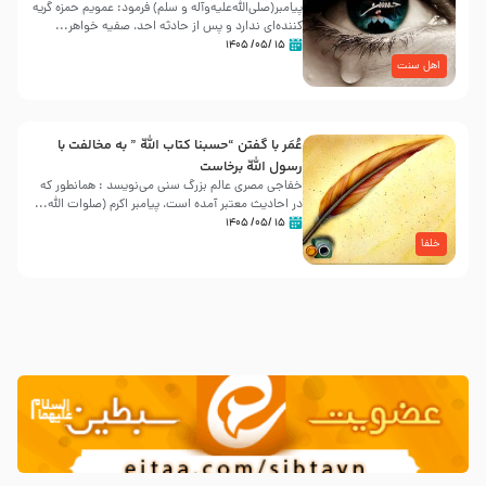
پیامبر(صلی‌الله‌علیه‌وآله و سلم) فرمود: عمویم حمزه گریه
کننده‌ای ندارد و پس از حادثه احد، صفیه خواهر...
۱۵ /۰۵/ ۱۴۰۵
اهل سنت
عُمَر با گفتن “حسبنا كتاب اللّه ” به مخالفت با
رسول اللّه برخاست
خفاجی مصری عالم بزرگ سنی می‌نویسد : همانطور که
در احادیث معتبر آمده است، پیامبر اکرم (صلوات اللّه...
۱۵ /۰۵/ ۱۴۰۵
خلفا