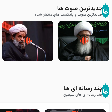
جدیدترین صوت ها
جدیدترین صوت و پادکست های منتشر شده
زوّار اربعین امام حسین (علیه
روضه جانسوز پاره های جگر امام
السلام) با این اشتیاق به زیارت
حسن مجتبی علیه السلام-حجت
بروند – آیت الله وحید خراسانی
الاسلام بندانی
چند رسانه ای ها
چند رسانه ای های سبطین