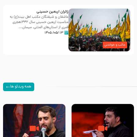
زائران اربعین حسینی
عاشقان و شیفتگان مکتب اهل بیت(ع) به
مناسبت اربعین حسینی سال ۱۴۴۲هجری
قمری از استان‌های المثنی، میسان...
۱۳ /۰۵/ ۱۴۰۵
جالب و خواندنی
همه ویدئو ها