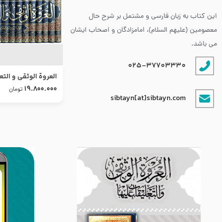
این کتاب به زبان فارسی و مشتمل بر شرح حال
معصومین (علیهم السلام)، امامزادگان و اصحاب ایشان
می باشد.
025-37703330
العروة الوثقى و التع
طرح جدید
19.800.000
تومان
sibtayn[at]sibtayn.com