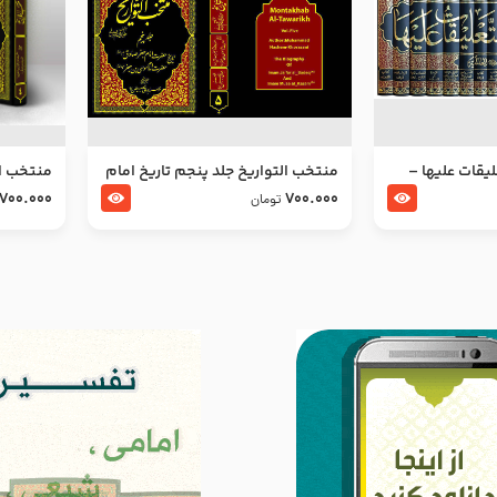
ليقات عليها –
منتخب التواریخ جلد پنجم تاریخ امام
منتخب ال
جعفر صادق و امام موسی بن جعفر
زین العا
700.000
700.000
تومان
علیهما السلام
علیهما ا