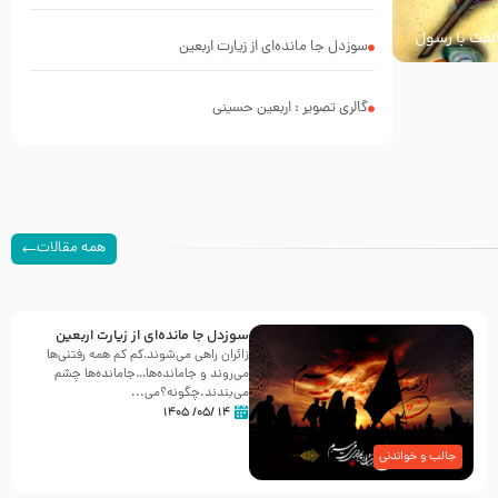
محرم 1397 – کربلایی محمدحسین پویانفر
خالفت با رسول
سوزدل جا مانده‌ای از زیارت اربعین
گالری تصویر : اربعین حسینی
همه مقالات
سوزدل جا مانده‌ای از زیارت اربعین
زائران راهی می‌شوند،کم‌ کم همه رفتنی‌ها
می‌روند و جامانده‌ها…جامانده‌ها چشم
می‌بندند.چگونه؟می‌...
۱۴ /۰۵/ ۱۴۰۵
جالب و خواندنی