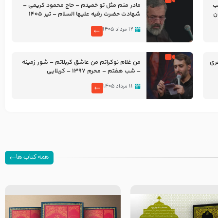
شب
مادر منم مثل تو خمیدم – حاج محمود کریمی –
شهادت حضرت رقیه علیها السلام – تیر ۱۴۰۵
هیئت رایة العباس علیه السلام
۱۲ مرداد ۱۴۰۵
ری
من غلام نوکراتم من عاشق کربلاتم – شور زمینه
– شب هفتم – محرم 1397 – کربلایی
محمدحسین پویانفر
۱۱ مرداد ۱۴۰۵
همه کتاب ها