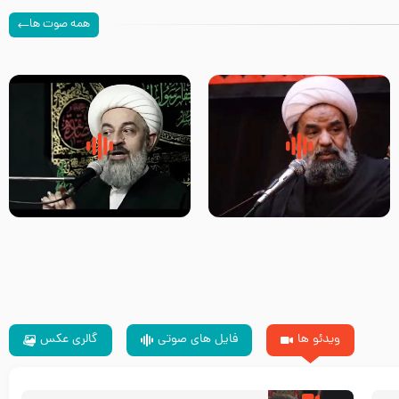
همه صوت ها
سلام جوانی که امام حسین علیه
زیارتی که اسباب رزق زیاد و عمر
السلام خودش جوابش را دادند
طولانی است حجت السلام حسین
-حجت الاسلام بندانی
یوسفی
ویدئو ها
فایل های صوتی
گالری عکس