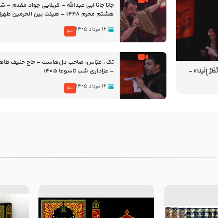
جانا جانا ابی عبدالله – کربلایی جواد مقدم – 
هشتم محرم 1448 – هیئت بین الحرمین طهران
۱۲ مرداد ۱۴۰۵
تک ، عبّاس، صاحب دل‌هاست – حاج حنیف طاه
رْ إِلَینا» –
– عزاداری شب تاسوعا 1405
14
۱۲ مرداد ۱۴۰۵