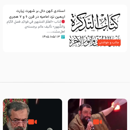
اسنادی کهن دال بر شهرت زیارت
اربعین نزد امامیه در قرن ۶ و ۷ هجری
کتاب «العَلَمُ المَشهور في فَوائِدِ فَضلِ الأيّامِ
وَالشُّهورِ» تألیف عالم برجسته‌ی
اهل‌سنّت…...
۱۳ /۰۵/ ۱۴۰۵
جالب و خواندنی