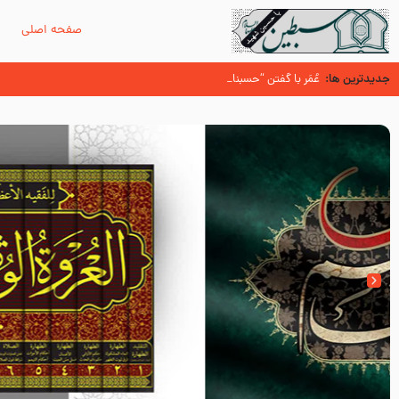
صفحه اصلی
م
جدیدترین ها:
سوزدل جا مانده‌ای از زیارت اربعین
عُمَر با گفتن “حسبنا كتاب اللّه ” به مخالفت با رسول اللّه برخاست
آیا میدانید اولین زائران مزار مطهر امام حسین (علیه السلام) چه کسانی بو