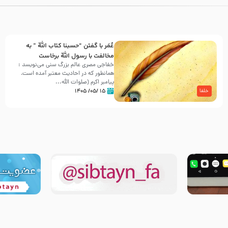
عُمَر با گفتن “حسبنا كتاب اللّه ” به
مخالفت با رسول اللّه برخاست
خفاجی مصری عالم بزرگ سنی می‌نویسد :
همانطور که در احادیث معتبر آمده است،
پیامبر اکرم (صلوات اللّه...
۱۵ /۰۵/ ۱۴۰۵
خلفا