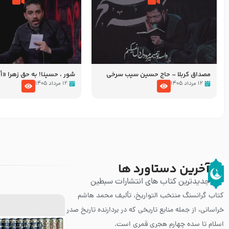
مصداق کربلا – حاج حسین سیب سرخی
شور ، حسینا! به‌ حق زهرا «أُنْظُ
عزاداری شب هفتم ماه محرّم 05
۱۲ مرداد ۱۴۰۵
۱۲ مرداد ۱۴۰۵
آخرین دستاورد ها
جدیدترین کتاب های انتشارات سبطین
کتاب گرانسنگ منتخب التواريخ، تألیف محمد هاشم
خراسانی، از جمله منابع تاریخی که در بردارنده تاریخ صدر
اسلام تا سده چهارم هجری قمری است.