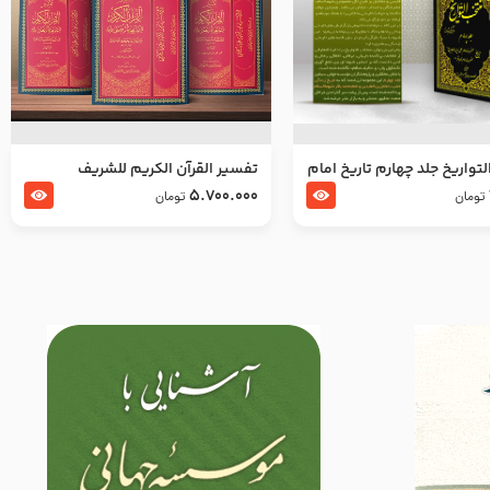
تواریخ جلد چهارم تاریخ امام
تفسير القرآن الكريم للشريف
بدین و امام محمد باقر
المرتضي قدس سرّه
5.700.000
تومان
تومان
لسلام