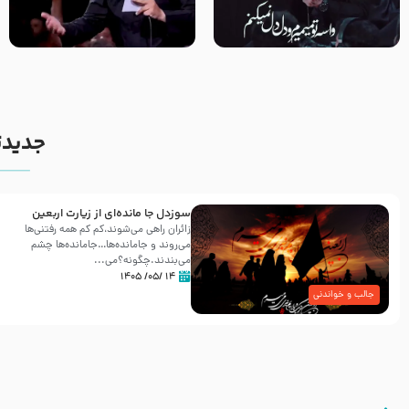
مصداق کربلا – حاج حسین سیب
شور ، حسینا! به‌ حق زهرا «أُنْظُرْ
سرخی
إِلَینا» – عزاداری شب هفتم ماه
محرّم 1405
جدیدت
سوزدل جا مانده‌ای از زیارت اربعین
زائران راهی می‌شوند،کم‌ کم همه رفتنی‌ها
می‌روند و جامانده‌ها…جامانده‌ها چشم
می‌بندند.چگونه؟می‌...
۱۴ /۰۵/ ۱۴۰۵
جالب و خواندنی