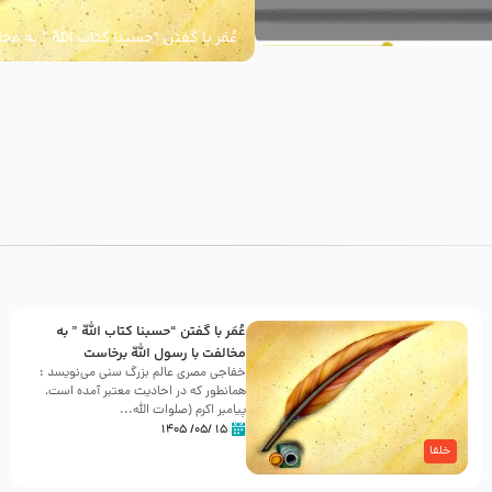
عُمَر با گفتن “حسبنا كتاب اللّه ” به م
اللّه برخاست
با
عُمَر با گفتن “حسبنا كتاب اللّه ” به
مخالفت با رسول اللّه برخاست
خفاجی مصری عالم بزرگ سنی می‌نویسد :
همانطور که در احادیث معتبر آمده است،
پیامبر اکرم (صلوات اللّه...
۱۵ /۰۵/ ۱۴۰۵
خلفا