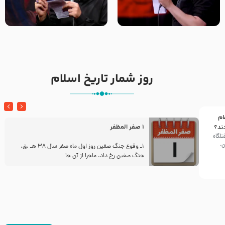
تک ، عبّاس، صاحب دل‌هاست –
من غلام نوکراتم من عاشق
حاج حنیف طاهری – عزاداری شب
کربلاتم – شور زمینه – شب هفتم
تاسوعا 1405
– محرم 1397 – کربلایی
محمدحسین پویانفر
روز شمار تاریخ اسلام
ام
1 صفر المظفر
ند؟
تلگاه
ن،
ز
1ـ وقوع جنگ صفین روز اول ماه صفر سال 38 هـ .ق.
جنگ صفین رخ داد. ماجرا از آن جا