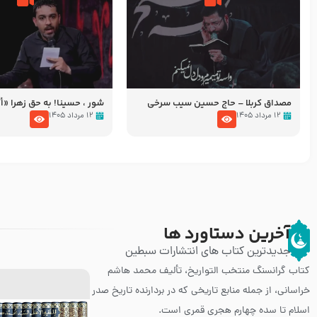
مصداق کربلا – حاج حسین سیب سرخی
شور ، حسینا! به‌ حق زهرا «أُنْظُ
عزاداری شب هفتم ماه محرّم 05
۱۲ مرداد ۱۴۰۵
۱۲ مرداد ۱۴۰۵
آخرین دستاورد ها
جدیدترین کتاب های انتشارات سبطین
کتاب گرانسنگ منتخب التواريخ، تألیف محمد هاشم
خراسانی، از جمله منابع تاریخی که در بردارنده تاریخ صدر
اسلام تا سده چهارم هجری قمری است.