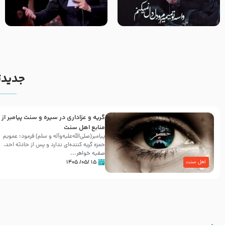
مصداق کربلا – حاج حسین سیب
شور ، حسینا! به‌ حق زهرا «أُنْظُرْ
سرخی
إِلَینا» – عزاداری شب هفتم ماه
محرّم 1405
جدیدت
گریه و عزاداری در سیره و سنت پیامبر از
منابع اهل سنت
پیامبر(صلی‌الله‌علیه‌وآله و سلم) فرمود: عمویم
حمزه گریه کننده‌ای ندارد و پس از حادثه احد،
صفیه خواهر...
۱۵ /۰۵/ ۱۴۰۵
اهل سنت