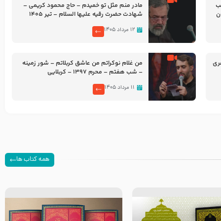
شب
مادر منم مثل تو خمیدم – حاج محمود کریمی –
شهادت حضرت رقیه علیها السلام – تیر ۱۴۰۵
هیئت رایة العباس علیه السلام
۱۲ مرداد ۱۴۰۵
ری
من غلام نوکراتم من عاشق کربلاتم – شور زمینه
– شب هفتم – محرم 1397 – کربلایی
محمدحسین پویانفر
۱۱ مرداد ۱۴۰۵
همه کتاب ها