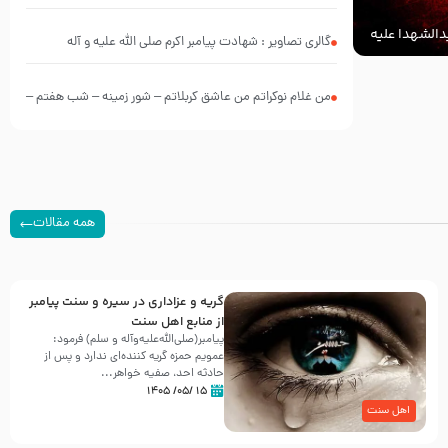
الشهدا علیه
گالری تصاویر : شهادت پیامبر اکرم صلی الله علیه و آله
من غلام نوکراتم من عاشق کربلاتم – شور زمینه – شب هفتم –
محرم 1397 – کربلایی محمدحسین پویانفر
همه مقالات
گریه و عزاداری در سیره و سنت پیامبر
از منابع اهل سنت
پیامبر(صلی‌الله‌علیه‌وآله و سلم) فرمود:
عمویم حمزه گریه کننده‌ای ندارد و پس از
حادثه احد، صفیه خواهر...
۱۵ /۰۵/ ۱۴۰۵
اهل سنت