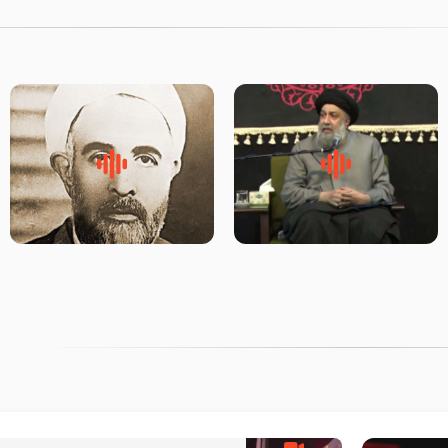
لقب حضرت رقیه سلام الله علیها
روضه‌ی مجلس یزید ملعون و
به چه معناست – حجت الاسلام
اسارت اهل‌بیت علیهم‌السلام –
علوی تهرانی
مرحوم حجت‌الاسلام شیخ علی
محدث زاده