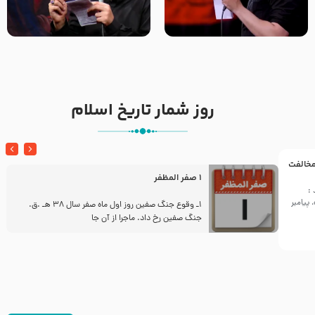
تک ، عبّاس، صاحب دل‌هاست –
من غلام نوکراتم من عاشق
حاج حنیف طاهری – عزاداری شب
کربلاتم – شور زمینه – شب هفتم
تاسوعا 1405
– محرم 1397 – کربلایی
محمدحسین پویانفر
روز شمار تاریخ اسلام
 مخالفت
1 صفر المظفر
:
پیامبر
ز
1ـ وقوع جنگ صفین روز اول ماه صفر سال 38 هـ .ق.
جنگ صفین رخ داد. ماجرا از آن جا