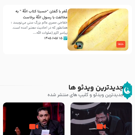
عُمَر با گفتن “حسبنا كتاب اللّه ” به
مخالفت با رسول اللّه برخاست
خفاجی مصری عالم بزرگ سنی می‌نویسد :
همانطور که در احادیث معتبر آمده است،
پیامبر اکرم (صلوات اللّه...
۱۵ /۰۵/ ۱۴۰۵
خلفا
جدیدترین ویدئو ها
جدیدترین ویدئو و کلیپ های منتشر شده