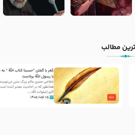
جانا جانا ابی عبدالله – کربلایی
مادر منم مثل تو خمیدم – حاج
جواد مقدم – شب هشتم محرم
محمود کریمی – شهادت حضرت
1448 – هیئت بین الحرمین طهران
رقیه علیها السلام – تیر ۱۴۰۵
هیئت رایة العباس علیه السلام
رین مطالب
عُمَر با گفتن “حسبنا كتاب اللّه ” به
30 صفر المظفر
با رسول اللّه برخاست
خفاجی مصری عالم بزرگ سنی می‌نویسد 
همانطور که در احادیث معتبر آمده است، 
شهادت حضرت علی بن موسی الرضا (علیه السلام) در رو
اکرم (صلوات اللّه...
آخـر صفر سـال 203 هـ .ق. هشـتمین اختر تابناک امامت
۱۵ /۰۵/ ۱۴۰۵
خلفا