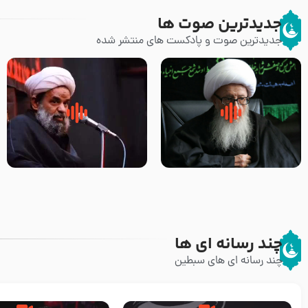
جدیدترین صوت ها
جدیدترین صوت و پادکست های منتشر شده
زوّار اربعین امام حسین (علیه
روضه جانسوز پاره های جگر امام
السلام) با این اشتیاق به زیارت
حسن مجتبی علیه السلام-حجت
بروند – آیت الله وحید خراسانی
الاسلام بندانی
چند رسانه ای ها
چند رسانه ای های سبطین