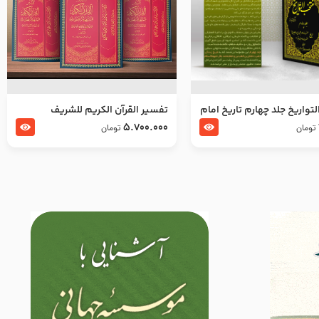
تواریخ جلد چهارم تاریخ امام
تفسير القرآن الكريم للشريف
بدین و امام محمد باقر
المرتضي قدس سرّه
5.700.000
تومان
تومان
لسلام