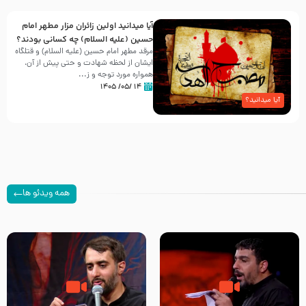
آیا میدانید اولین زائران مزار مطهر امام
حسین (علیه السلام) چه کسانی بودند؟
مرقد مطهر امام حسین (علیه السلام) و قتلگاه
ایشان از لحظه شهادت و حتی پیش از آن،
همواره مورد توجه و ز...
۱۴ /۰۵/ ۱۴۰۵
آیا میدانید؟
همه ویدئو ها