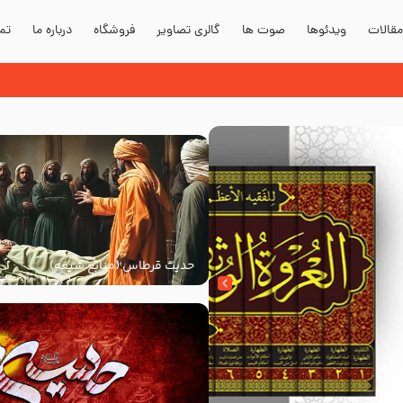
قالات
ویدئوها
صوت ها
گالری تصاویر
فروشگاه
درباره ما
تما
حدیث قرطاس (منابع شیعه)