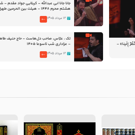
جانا جانا ابی عبدالله – کربلایی جواد مقدم – 
هشتم محرم 1448 – هیئت بین الحرمین طهران
۱۲ مرداد ۱۴۰۵
تک ، عبّاس، صاحب دل‌هاست – حاج حنیف طاه
رْ إِلَینا» –
– عزاداری شب تاسوعا 1405
14
۱۲ مرداد ۱۴۰۵