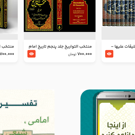
ليقات عليها –
منتخب التواریخ جلد پنجم تاریخ امام
منتخب ال
جعفر صادق و امام موسی بن جعفر
زین العا
700.000
700.000
تومان
علیهما السلام
علیهما ا