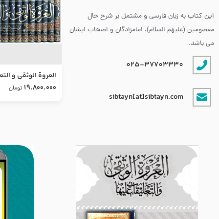
این کتاب به زبان فارسی و مشتمل بر شرح حال
معصومین (علیهم السلام)، امامزادگان و اصحاب ایشان
می باشد.
025-37703330
العروة الوثقى و التع
طرح جدید
19.800.000
تومان
sibtayn[at]sibtayn.com