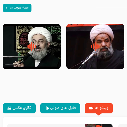
همه صوت ها
سلام جوانی که امام حسین علیه
زیارتی که اسباب رزق زیاد و عمر
السلام خودش جوابش را دادند
طولانی است حجت السلام حسین
-حجت الاسلام بندانی
یوسفی
ویدئو ها
فایل های صوتی
گالری عکس