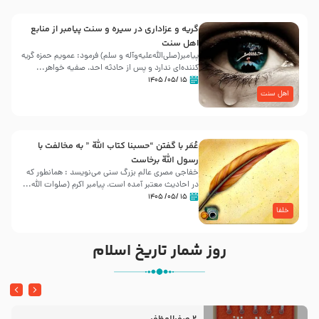
گریه و عزاداری در سیره و سنت پیامبر از منابع
اهل سنت
پیامبر(صلی‌الله‌علیه‌وآله و سلم) فرمود: عمویم حمزه گریه
کننده‌ای ندارد و پس از حادثه احد، صفیه خواهر...
۱۵ /۰۵/ ۱۴۰۵
اهل سنت
عُمَر با گفتن “حسبنا كتاب اللّه ” به مخالفت با
رسول اللّه برخاست
خفاجی مصری عالم بزرگ سنی می‌نویسد : همانطور که
در احادیث معتبر آمده است، پیامبر اکرم (صلوات اللّه...
۱۵ /۰۵/ ۱۴۰۵
خلفا
روز شمار تاریخ اسلام