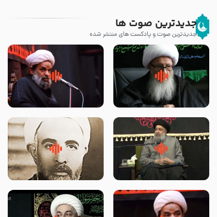
جدیدترین صوت ها
جدیدترین صوت و پادکست های منتشر شده
زوّار اربعین امام حسین (علیه
روضه جانسوز پاره های جگر امام
السلام) با این اشتیاق به زیارت
حسن مجتبی علیه السلام-حجت
بروند – آیت الله وحید خراسانی
الاسلام بندانی
لقب حضرت رقیه سلام الله علیها به
روضه‌ی مجلس یزید ملعون و
چه معناست – حجت الاسلام علوی
اسارت اهل‌بیت علیهم‌السلام –
تهرانی
مرحوم حجت‌الاسلام شیخ علی
محدث زاده