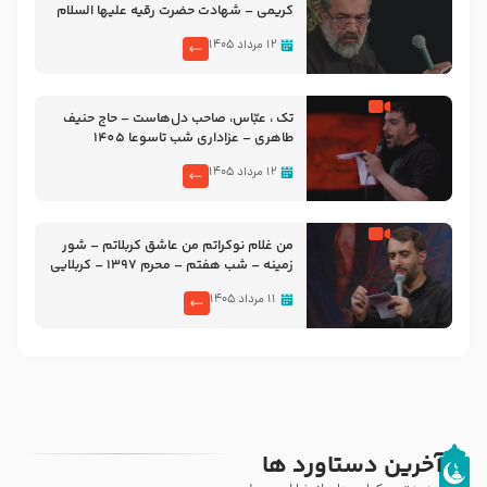
کریمی – شهادت حضرت رقیه علیها السلام
– تیر ۱۴۰۵ هیئت رایة العباس علیه السلام
۱۲ مرداد ۱۴۰۵
تک ، عبّاس، صاحب دل‌هاست – حاج حنیف
طاهری – عزاداری شب تاسوعا 1405
۱۲ مرداد ۱۴۰۵
من غلام نوکراتم من عاشق کربلاتم – شور
زمینه – شب هفتم – محرم 1397 – کربلایی
محمدحسین پویانفر
۱۱ مرداد ۱۴۰۵
آخرین دستاورد ها