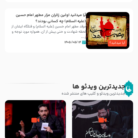
آیا میدانید اولین زائران مزار مطهر امام حسین
(علیه السلام) چه کسانی بودند؟
مرقد مطهر امام حسین (علیه السلام) و قتلگاه ایشان از
لحظه شهادت و حتی پیش از آن، همواره مورد توجه و
ز...
۱۴ /۰۵/ ۱۴۰۵
آیا میدانید؟
جدیدترین ویدئو ها
جدیدترین ویدئو و کلیپ های منتشر شده
مصداق کربلا – حاج حسین سیب
شور ، حسینا! به‌ حق زهرا «أُنْظُرْ
سرخی
إِلَینا» – عزاداری شب هفتم ماه