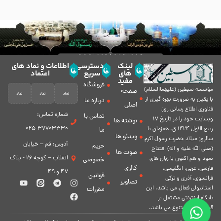
لینک
دسترسی
اطلاعات و نماد های
های
سریع
اعتماد
مفید
فروشگاه
مؤسسه سبطين (عليهماالسلام)
صفحه
با يقين به ضرورت بهره گیرى از
درباره ما
اصلی
فناورى اطلاع رسانى روز،
شماره تماس:
تماس با
وبسایت خود را در تاريخ 17
نوشته ها
37703330-025
ربيع الاول 1424 ق. همزمان با
ما
ویدئو ها
سالروز ميلاد حضرت رسول اكرم
آدرس: قم – خیابان
حریم
(صلی الله علیه و آله) افتتاح
صوت ها
انقلاب – کوچه 26 - پلاک
نمود و هم اكنون با زبان های
خصوصی
گالری
فارسی، عربى، انگلیسی،
47 و 49
قوانین
فرانسوی، آذری و ترکی
تصاویر
استانبولی فعال مى باشد. اين
مقررات
پايگاه اينترنتى مشتمل بر
قسمت هاى متنوع مى باشد.