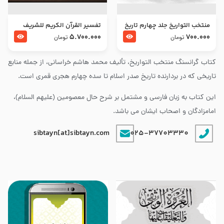
منتخب التواریخ جلد چهارم تاریخ
تفسير القرآن الكريم للشريف
امام زین العابدین و امام محمد
المرتضي قدس سرّه
5.700.000
700.000
تومان
تومان
باقر علیهما السلام
کتاب گرانسنگ منتخب التواريخ، تألیف محمد هاشم خراسانی، از جمله منابع
تاریخی که در بردارنده تاریخ صدر اسلام تا سده چهارم هجری قمری است.
این کتاب به زبان فارسی و مشتمل بر شرح حال معصومین (علیهم السلام)،
امامزادگان و اصحاب ایشان می باشد.
sibtayn[at]sibtayn.com
025-37703330