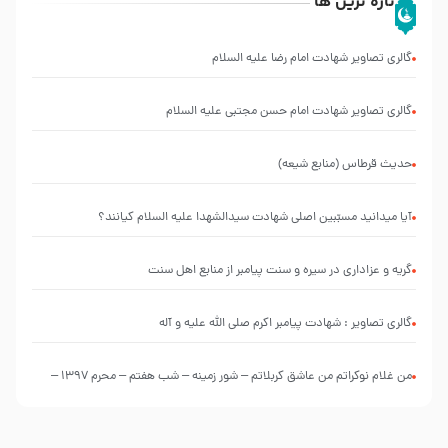
تازه ترین ها
گالری تصاویر شهادت امام رضا علیه السلام
گالری تصاویر شهادت امام حسن مجتبی علیه السلام
حدیث قرطاس (منابع شیعه)
آیا میدانید مسبّبین اصلی شهادت سیدالشهدا علیه ‌السلام کیانند؟
گریه و عزاداری در سیره و سنت پیامبر از منابع اهل سنت
گالری تصاویر : شهادت پیامبر اکرم صلی الله علیه و آله
من غلام نوکراتم من عاشق کربلاتم – شور زمینه – شب هفتم – محرم 1397 –
کربلایی محمدحسین پویانفر