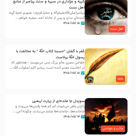
گریه و عزاداری در سیره و سنت پیامبر از منابع
اهل سنت
پیامبر(صلی‌الله‌علیه‌وآله و سلم) فرمود: عمویم حمزه گریه
کننده‌ای ندارد و پس از حادثه احد، صفیه خواهر...
۱۵ /۰۵/ ۱۴۰۵
اهل سنت
عُمَر با گفتن “حسبنا كتاب اللّه ” به مخالفت با
رسول اللّه برخاست
خفاجی مصری عالم بزرگ سنی می‌نویسد : همانطور که
در احادیث معتبر آمده است، پیامبر اکرم (صلوات اللّه...
۱۵ /۰۵/ ۱۴۰۵
خلفا
سوزدل جا مانده‌ای از زیارت اربعین
زائران راهی می‌شوند،کم‌ کم همه رفتنی‌ها می‌روند و
جامانده‌ها…جامانده‌ها چشم می‌بندند.چگونه؟می‌...
۱۴ /۰۵/ ۱۴۰۵
جالب و خواندنی