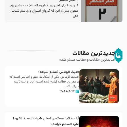
2 صفرالمظفر
1ـ ورود اسراى اهل بیت‌(علیهم السلام) به مجلس یزید
ملعون پس از این كه كاروان اسیران وارد شام شدند،
آنان
جدیدترین مقالات
جدیدترین مقالات و مطالب منتشر شده
حدیث قرطاس (منابع شیعه)
حدیث قرطاس، یکی از اشکالات مهم و اساسی است که
بر عمر بن خطاب گرفته شده است، این روایت ثابت
می‌کند که...
۱۶ /۰۵/ ۱۴۰۵
خلفا
آیا میدانید مسبّبین اصلی شهادت سیدالشهدا
علیه ‌السلام کیانند؟