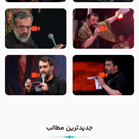
محرّم 1405
جانا جانا ابی عبدالله – کربلایی جواد
مادر منم مثل تو خمیدم – حاج
مقدم – شب هشتم محرم 1448 –
محمود کریمی – شهادت حضرت
هیئت بین الحرمین طهران
رقیه علیها السلام – تیر ۱۴۰۵
هیئت رایة العباس علیه السلام
تک ، عبّاس، صاحب دل‌هاست –
من غلام نوکراتم من عاشق کربلاتم
حاج حنیف طاهری – عزاداری شب
– شور زمینه – شب هفتم – محرم
تاسوعا 1405
1397 – کربلایی محمدحسین
پویانفر
جدیدترین مطالب