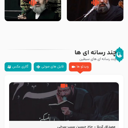
سلام جوانی که امام حسین علیه
زیارتی که اسباب رزق زیاد و عمر
السلام خودش جوابش را دادند
طولانی است حجت السلام حسین
-حجت الاسلام بندانی
یوسفی
چند رسانه ای ها
چند رسانه ای های سبطین
ویدئو ها
فایل های صوتی
گالری عکس
مصداق کربلا – حاج حسین سیب سرخی