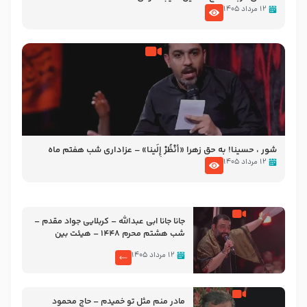
۱۲ مرداد ۱۴۰۵
شور ، حسینا! به‌ حق زهرا «أُنْظُرْ إِلَینا» – عزاداری شب هفتم ماه
محرّم 1405
۱۲ مرداد ۱۴۰۵
جانا جانا ابی عبدالله – کربلایی جواد مقدم –
شب هشتم محرم 1448 – هیئت بین
الحرمین طهران
۱۲ مرداد ۱۴۰۵
مادر منم مثل تو خمیدم – حاج محمود