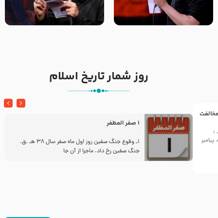
تک ، عبّاس، صاحب دل‌هاست –
من غلام نوکراتم من عاشق
حاج حنیف طاهری – عزاداری شب
کربلاتم – شور زمینه – شب هفتم
تاسوعا 1405
– محرم 1397 – کربلایی
محمدحسین پویانفر
روز شمار تاریخ اسلام
 مخالفت
1 صفر المظفر
:
پیامبر
ز
1ـ وقوع جنگ صفین روز اول ماه صفر سال 38 هـ .ق.
جنگ صفین رخ داد. ماجرا از آن جا