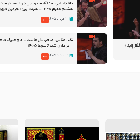
جانا جانا ابی عبدالله – کربلایی جواد مقدم – 
هشتم محرم 1448 – هیئت بین الحرمین طهران
۱۲ مرداد ۱۴۰۵
تک ، عبّاس، صاحب دل‌هاست – حاج حنیف طاه
رْ إِلَینا» –
– عزاداری شب تاسوعا 1405
14
۱۲ مرداد ۱۴۰۵