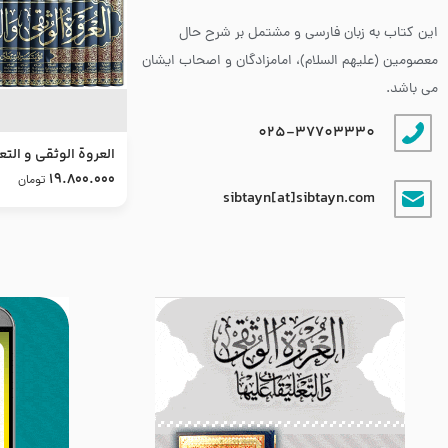
این کتاب به زبان فارسی و مشتمل بر شرح حال
معصومین (علیهم السلام)، امامزادگان و اصحاب ایشان
می باشد.
025-37703330
العروة الوثقى و التع
طرح جدید
19.800.000
تومان
sibtayn[at]sibtayn.com