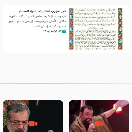
حرز عجیب امام رضا علیه السلام
مرحوم حاج شیخ عباس قمی در کتاب شریف
منتهی الآمال می‌نویسد: (ياسر) خادم مأمون
ملعون گفت: زمانى ك...
۱۷ /۰۵/ ۱۴۰۵