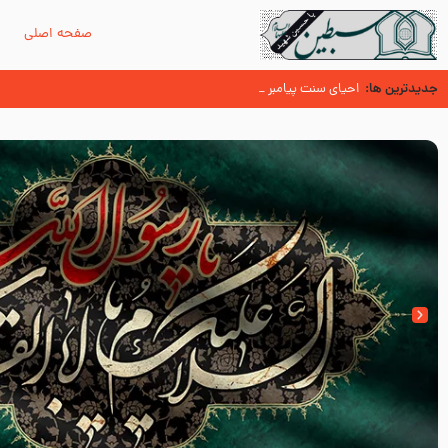
صفحه اصلی
م
جدیدترین ها:
احیای سنت پیامبر (صلی الله علیه و آله و سلّم )
ثواب زیارت امام رضا علیه السلام در بیان آن حضرت
عُمَر با گفتن “حسبنا كتاب اللّه ” به مخالفت با رسول اللّه برخاست