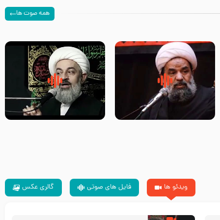
همه صوت ها
سلام جوانی که امام حسین علیه
زیارتی که اسباب رزق زیاد و عمر
السلام خودش جوابش را دادند
طولانی است حجت السلام حسین
-حجت الاسلام بندانی
یوسفی
ویدئو ها
فایل های صوتی
گالری عکس