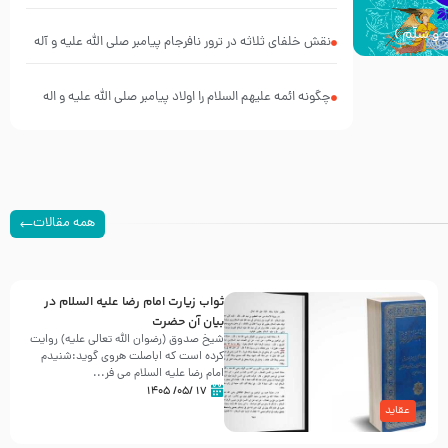
 و سلّم )
نقش خلفای ثلاثه در ترور نافرجام پیامبر صلی الله علیه و آله
و سلم
چگونه ائمه علیهم السلام را اولاد پیامبر صلی الله علیه و اله
می دانیم در حالیکه نسب از پدر منتقل می شود
همه مقالات
ثواب زیارت امام رضا علیه السلام در
بیان آن حضرت
شیخ صدوق (رضوان الله تعالی علیه) روایت
کرده است که اباصلت هروی گوید:شنیدم
امام رضا علیه السلام می فر...
۱۷ /۰۵/ ۱۴۰۵
عقاید