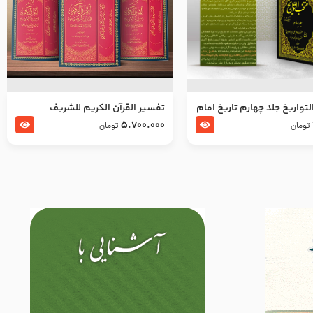
تواریخ جلد چهارم تاریخ امام
تفسير القرآن الكريم للشريف
بدین و امام محمد باقر
المرتضي قدس سرّه
5.700.000
تومان
تومان
لسلام