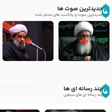
جدیدترین صوت ها
جدیدترین صوت و پادکست های منتشر شده
زوّار اربعین امام حسین (علیه
روضه جانسوز پاره های جگر امام
السلام) با این اشتیاق به زیارت
حسن مجتبی علیه السلام-حجت
بروند – آیت الله وحید خراسانی
الاسلام بندانی
چند رسانه ای ها
چند رسانه ای های سبطین