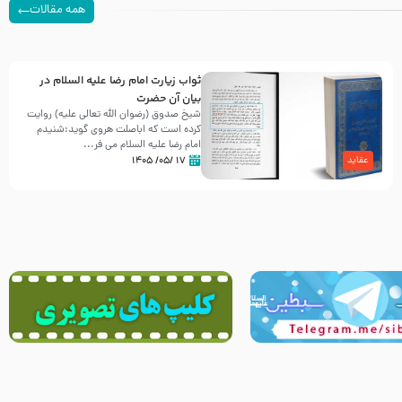
همه مقالات
ثواب زیارت امام رضا علیه السلام در
بیان آن حضرت
شیخ صدوق (رضوان الله تعالی علیه) روایت
کرده است که اباصلت هروی گوید:شنیدم
امام رضا علیه السلام می فر...
۱۷ /۰۵/ ۱۴۰۵
عقاید