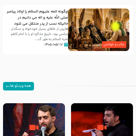
چگونه ائمه علیهم السلام را اولاد پیامبر
صلی الله علیه و اله می دانیم در
حالیکه نسب از پدر منتقل می شود
هارون از خلفای بسیار خودخواه و سنگدل
عباسی بود. تاریخ مذاکره او را با امام کاظم
علیه السلام به طور گ...
۱۷ /۰۵/ ۱۴۰۵
جالب و خواندنی
همه ویدئو ها