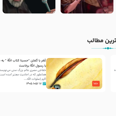
جانا جانا ابی عبدالله – کربلایی
مادر منم مثل تو خمیدم – حاج
جواد مقدم – شب هشتم محرم
محمود کریمی – شهادت حضرت
1448 – هیئت بین الحرمین طهران
رقیه علیها السلام – تیر ۱۴۰۵
هیئت رایة العباس علیه السلام
رین مطالب
عُمَر با گفتن “حسبنا كتاب اللّه ” به
30 صفر المظفر
با رسول اللّه برخاست
ه
خفاجی مصری عالم بزرگ سنی می‌نویسد 
همانطور که در احادیث معتبر آمده است، 
شهادت حضرت علی بن موسی الرضا (علیه السلام) در رو
اکرم (صلوات اللّه...
آخـر صفر سـال 203 هـ .ق. هشـتمین اختر تابناک امامت
۱۷ /۰۵/ ۱۴۰۵
خلفا