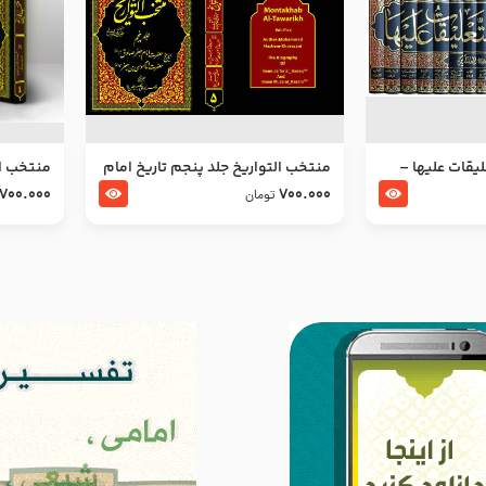
ليقات عليها –
منتخب التواریخ جلد پنجم تاریخ امام
منتخب ال
جعفر صادق و امام موسی بن جعفر
زین العا
700.000
700.000
تومان
علیهما السلام
علیهما ا