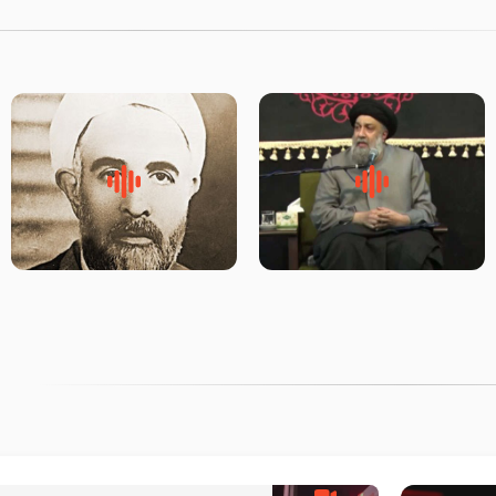
لقب حضرت رقیه سلام الله علیها
روضه‌ی مجلس یزید ملعون و
به چه معناست – حجت الاسلام
اسارت اهل‌بیت علیهم‌السلام –
علوی تهرانی
مرحوم حجت‌الاسلام شیخ علی
محدث زاده