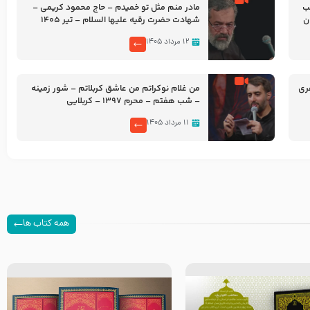
شب
مادر منم مثل تو خمیدم – حاج محمود کریمی –
شهادت حضرت رقیه علیها السلام – تیر ۱۴۰۵
هیئت رایة العباس علیه السلام
۱۲ مرداد ۱۴۰۵
ری
من غلام نوکراتم من عاشق کربلاتم – شور زمینه
– شب هفتم – محرم 1397 – کربلایی
محمدحسین پویانفر
۱۱ مرداد ۱۴۰۵
همه کتاب ها