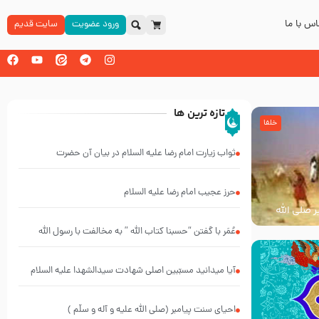
س با ما
ورود عضویت
سایت قدیم
تازه ترین ها
خلفا
ثواب زیارت امام رضا علیه السلام در بیان آن حضرت
حرز عجیب امام رضا علیه السلام
ر صلی الله
عُمَر با گفتن “حسبنا كتاب اللّه ” به مخالفت با رسول اللّه
برخاست
آیا میدانید مسبّبین اصلی شهادت سیدالشهدا علیه ‌السلام
کیانند؟
احیای سنت پیامبر (صلی الله علیه و آله و سلّم )