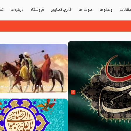
قالات
ویدئوها
صوت ها
گالری تصاویر
فروشگاه
درباره ما
تما
نقش خلفای ثلاثه در ترور نافرجام پیامب
علیه و آله و سلم