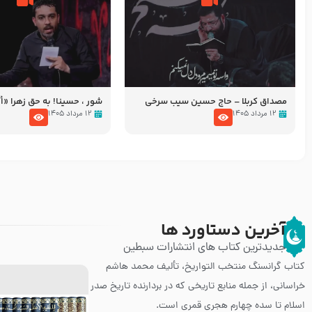
مصداق کربلا – حاج حسین سیب سرخی
شور ، حسینا! به‌ حق زهرا «أُنْظُ
عزاداری شب هفتم ماه محرّم 05
۱۲ مرداد ۱۴۰۵
۱۲ مرداد ۱۴۰۵
آخرین دستاورد ها
جدیدترین کتاب های انتشارات سبطین
کتاب گرانسنگ منتخب التواريخ، تألیف محمد هاشم
خراسانی، از جمله منابع تاریخی که در بردارنده تاریخ صدر
اسلام تا سده چهارم هجری قمری است.