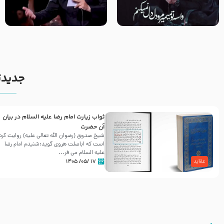
مصداق کربلا – حاج حسین سیب
شور ، حسینا! به‌ حق زهرا «أُنْظُرْ
سرخی
إِلَینا» – عزاداری شب هفتم ماه
محرّم 1405
جدیدت
ثواب زیارت امام رضا علیه السلام در بیان
آن حضرت
شیخ صدوق (رضوان الله تعالی علیه) روایت کرد
است که اباصلت هروی گوید:شنیدم امام رضا
علیه السلام می فر...
۱۷ /۰۵/ ۱۴۰۵
عقاید