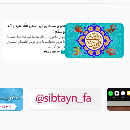
احیای سنت پیامبر (صلی الله علیه و آله
و سلّم )
روزی مامون از امام تقاضا کرد که: نماز عید را
با مردم بخواند، تا برای مردم اطمینان بیشتری
در این کار ...
۱۷ /۰۵/ ۱۴۰۵