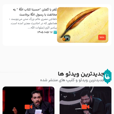
عُمَر با گفتن “حسبنا كتاب اللّه ” به
مخالفت با رسول اللّه برخاست
خفاجی مصری عالم بزرگ سنی می‌نویسد :
همانطور که در احادیث معتبر آمده است،
پیامبر اکرم (صلوات اللّه...
۱۷ /۰۵/ ۱۴۰۵
خلفا
جدیدترین ویدئو ها
جدیدترین ویدئو و کلیپ های منتشر شده