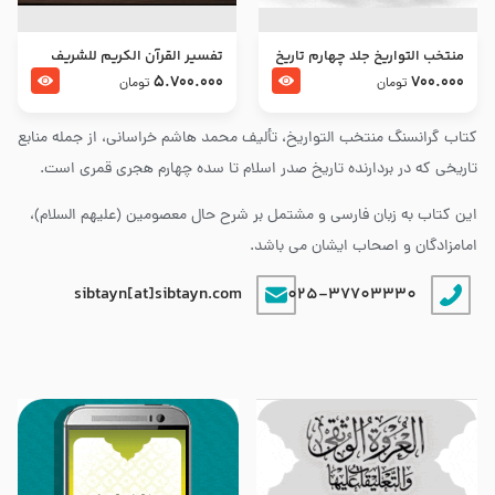
منتخب التواریخ جلد چهارم تاریخ
تفسير القرآن الكريم للشريف
امام زین العابدین و امام محمد
المرتضي قدس سرّه
5.700.000
700.000
تومان
تومان
باقر علیهما السلام
کتاب گرانسنگ منتخب التواريخ، تألیف محمد هاشم خراسانی، از جمله منابع
تاریخی که در بردارنده تاریخ صدر اسلام تا سده چهارم هجری قمری است.
این کتاب به زبان فارسی و مشتمل بر شرح حال معصومین (علیهم السلام)،
امامزادگان و اصحاب ایشان می باشد.
sibtayn[at]sibtayn.com
025-37703330