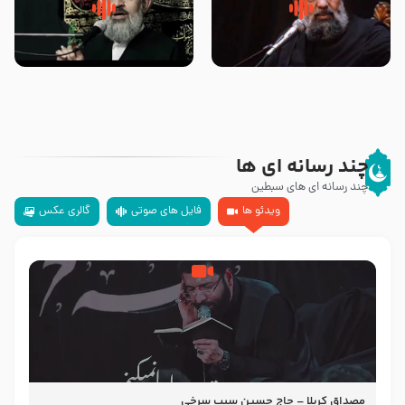
سلام جوانی که امام حسین علیه
زیارتی که اسباب رزق زیاد و عمر
السلام خودش جوابش را دادند
طولانی است حجت السلام حسین
-حجت الاسلام بندانی
یوسفی
چند رسانه ای ها
چند رسانه ای های سبطین
ویدئو ها
فایل های صوتی
گالری عکس
مصداق کربلا – حاج حسین سیب سرخی