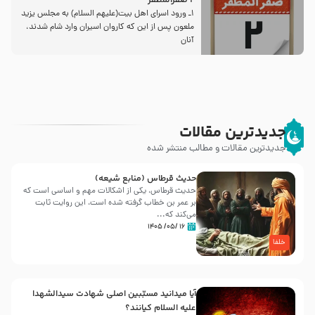
2 صفرالمظفر
1ـ ورود اسراى اهل بیت‌(علیهم السلام) به مجلس یزید
ملعون پس از این كه كاروان اسیران وارد شام شدند،
آنان
جدیدترین مقالات
جدیدترین مقالات و مطالب منتشر شده
حدیث قرطاس (منابع شیعه)
حدیث قرطاس، یکی از اشکالات مهم و اساسی است که
بر عمر بن خطاب گرفته شده است، این روایت ثابت
می‌کند که...
۱۶ /۰۵/ ۱۴۰۵
خلفا
آیا میدانید مسبّبین اصلی شهادت سیدالشهدا
علیه ‌السلام کیانند؟