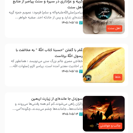
گریه و عزاداری در سیره و سنت پیامبر از منابع
اهل سنت
پیامبر(صلی‌الله‌علیه‌وآله و سلم) فرمود: عمویم حمزه گریه
کننده‌ای ندارد و پس از حادثه احد، صفیه خواهر...
۱۵ /۰۵/ ۱۴۰۵
اهل سنت
عُمَر با گفتن “حسبنا كتاب اللّه ” به مخالفت با
رسول اللّه برخاست
خفاجی مصری عالم بزرگ سنی می‌نویسد : همانطور که
در احادیث معتبر آمده است، پیامبر اکرم (صلوات اللّه...
۱۵ /۰۵/ ۱۴۰۵
خلفا
سوزدل جا مانده‌ای از زیارت اربعین
زائران راهی می‌شوند،کم‌ کم همه رفتنی‌ها می‌روند و
جامانده‌ها…جامانده‌ها چشم می‌بندند.چگونه؟می‌...
۱۴ /۰۵/ ۱۴۰۵
جالب و خواندنی