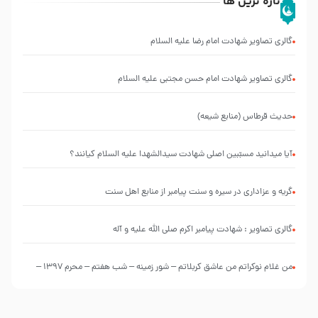
تازه ترین ها
گالری تصاویر شهادت امام رضا علیه السلام
گالری تصاویر شهادت امام حسن مجتبی علیه السلام
حدیث قرطاس (منابع شیعه)
آیا میدانید مسبّبین اصلی شهادت سیدالشهدا علیه ‌السلام کیانند؟
گریه و عزاداری در سیره و سنت پیامبر از منابع اهل سنت
گالری تصاویر : شهادت پیامبر اکرم صلی الله علیه و آله
من غلام نوکراتم من عاشق کربلاتم – شور زمینه – شب هفتم – محرم 1397 –
کربلایی محمدحسین پویانفر