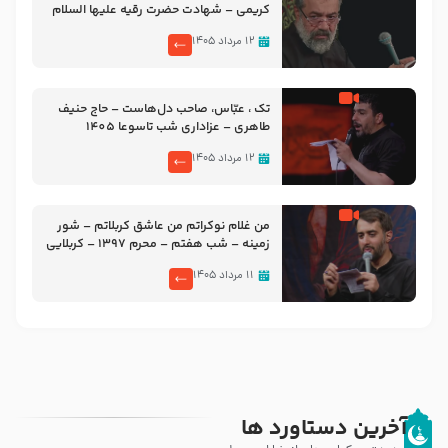
کریمی – شهادت حضرت رقیه علیها السلام
– تیر ۱۴۰۵ هیئت رایة العباس علیه السلام
۱۲ مرداد ۱۴۰۵
تک ، عبّاس، صاحب دل‌هاست – حاج حنیف
طاهری – عزاداری شب تاسوعا 1405
۱۲ مرداد ۱۴۰۵
من غلام نوکراتم من عاشق کربلاتم – شور
زمینه – شب هفتم – محرم 1397 – کربلایی
محمدحسین پویانفر
۱۱ مرداد ۱۴۰۵
آخرین دستاورد ها