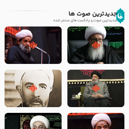
جدیدترین صوت ها
جدیدترین صوت و پادکست های منتشر شده
زوّار اربعین امام حسین (علیه
روضه جانسوز پاره های جگر امام
السلام) با این اشتیاق به زیارت
حسن مجتبی علیه السلام-حجت
بروند – آیت الله وحید خراسانی
الاسلام بندانی
لقب حضرت رقیه سلام الله علیها به
روضه‌ی مجلس یزید ملعون و
چه معناست – حجت الاسلام علوی
اسارت اهل‌بیت علیهم‌السلام –
تهرانی
مرحوم حجت‌الاسلام شیخ علی
محدث زاده