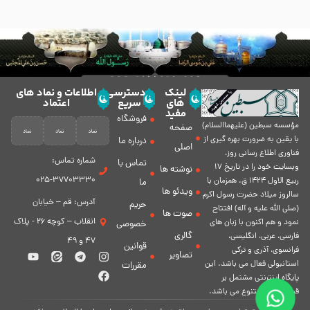
لینک
دسترسی
اطلاعات و نماد های
های
سریع
اعتماد
مفید
فروشگاه
مؤسسه سبطين (عليهماالسلام)
صفحه
با يقين به ضرورت بهره گیرى از
درباره ما
اصلی
فناورى اطلاع رسانى روز،
شماره تماس:
تماس با
وبسایت خود را در تاريخ 17
نوشته ها
37703330-025
ربيع الاول 1424 ق. همزمان با
ما
ویدئو ها
سالروز ميلاد حضرت رسول اكرم
آدرس: قم – خیابان
حریم
(صلی الله علیه و آله) افتتاح
صوت ها
انقلاب – کوچه 26 - پلاک
نمود و هم اكنون با زبان های
خصوصی
گالری
فارسی، عربى، انگلیسی،
47 و 49
قوانین
فرانسوی، آذری و ترکی
تصاویر
استانبولی فعال مى باشد. اين
مقررات
پايگاه اينترنتى مشتمل بر
قسمت هاى متنوع مى باشد.