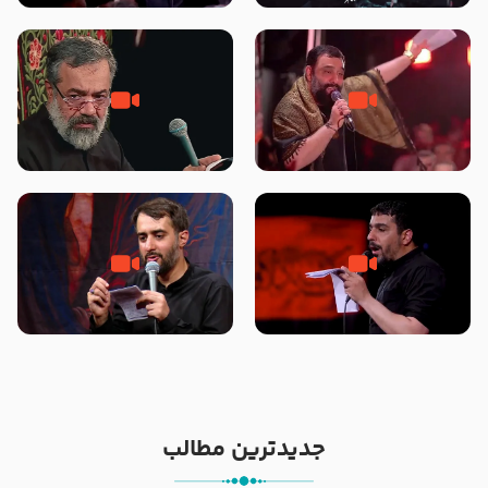
محرّم 1405
جانا جانا ابی عبدالله – کربلایی جواد
مادر منم مثل تو خمیدم – حاج
مقدم – شب هشتم محرم 1448 –
محمود کریمی – شهادت حضرت
هیئت بین الحرمین طهران
رقیه علیها السلام – تیر ۱۴۰۵
هیئت رایة العباس علیه السلام
تک ، عبّاس، صاحب دل‌هاست –
من غلام نوکراتم من عاشق کربلاتم
حاج حنیف طاهری – عزاداری شب
– شور زمینه – شب هفتم – محرم
تاسوعا 1405
1397 – کربلایی محمدحسین
پویانفر
جدیدترین مطالب