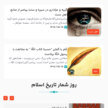
گریه و عزاداری در سیره و سنت پیامبر از منابع
اهل سنت
پیامبر(صلی‌الله‌علیه‌وآله و سلم) فرمود: عمویم حمزه گریه
کننده‌ای ندارد و پس از حادثه احد، صفیه خواهر...
۱۵ /۰۵/ ۱۴۰۵
اهل سنت
عُمَر با گفتن “حسبنا كتاب اللّه ” به مخالفت با
رسول اللّه برخاست
خفاجی مصری عالم بزرگ سنی می‌نویسد : همانطور که
در احادیث معتبر آمده است، پیامبر اکرم (صلوات اللّه...
۱۵ /۰۵/ ۱۴۰۵
خلفا
روز شمار تاریخ اسلام