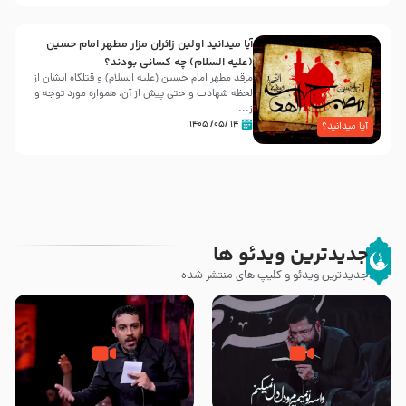
آیا میدانید اولین زائران مزار مطهر امام حسین
(علیه السلام) چه کسانی بودند؟
مرقد مطهر امام حسین (علیه السلام) و قتلگاه ایشان از
لحظه شهادت و حتی پیش از آن، همواره مورد توجه و
ز...
۱۴ /۰۵/ ۱۴۰۵
آیا میدانید؟
جدیدترین ویدئو ها
جدیدترین ویدئو و کلیپ های منتشر شده
مصداق کربلا – حاج حسین سیب
شور ، حسینا! به‌ حق زهرا «أُنْظُرْ
سرخی
إِلَینا» – عزاداری شب هفتم ماه