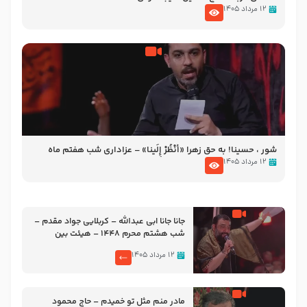
۱۲ مرداد ۱۴۰۵
شور ، حسینا! به‌ حق زهرا «أُنْظُرْ إِلَینا» – عزاداری شب هفتم ماه
محرّم 1405
۱۲ مرداد ۱۴۰۵
جانا جانا ابی عبدالله – کربلایی جواد مقدم –
شب هشتم محرم 1448 – هیئت بین
الحرمین طهران
۱۲ مرداد ۱۴۰۵
مادر منم مثل تو خمیدم – حاج محمود