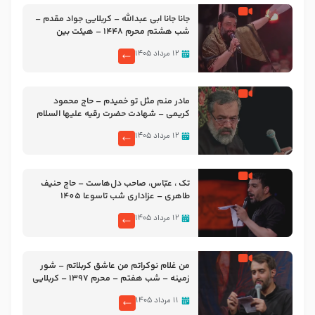
جانا جانا ابی عبدالله – کربلایی جواد مقدم –
شب هشتم محرم 1448 – هیئت بین
الحرمین طهران
۱۲ مرداد ۱۴۰۵
مادر منم مثل تو خمیدم – حاج محمود
کریمی – شهادت حضرت رقیه علیها السلام
– تیر ۱۴۰۵ هیئت رایة العباس علیه السلام
۱۲ مرداد ۱۴۰۵
تک ، عبّاس، صاحب دل‌هاست – حاج حنیف
طاهری – عزاداری شب تاسوعا 1405
۱۲ مرداد ۱۴۰۵
من غلام نوکراتم من عاشق کربلاتم – شور
زمینه – شب هفتم – محرم 1397 – کربلایی
محمدحسین پویانفر
۱۱ مرداد ۱۴۰۵