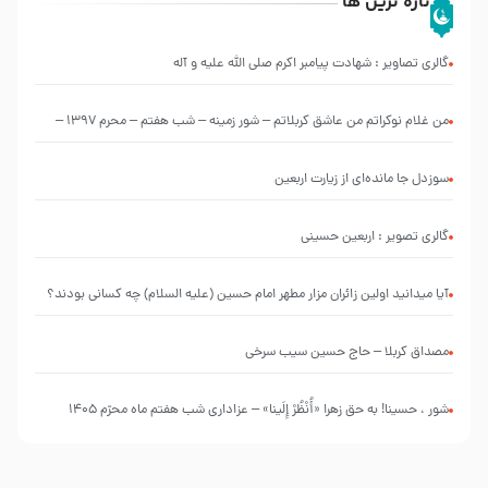
تازه ترین ها
گالری تصاویر : شهادت پیامبر اکرم صلی الله علیه و آله
من غلام نوکراتم من عاشق کربلاتم – شور زمینه – شب هفتم – محرم 1397 –
کربلایی محمدحسین پویانفر
سوزدل جا مانده‌ای از زیارت اربعین
گالری تصویر : اربعین حسینی
آیا میدانید اولین زائران مزار مطهر امام حسین (علیه السلام) چه کسانی بودند؟
مصداق کربلا – حاج حسین سیب سرخی
شور ، حسینا! به‌ حق زهرا «أُنْظُرْ إِلَینا» – عزاداری شب هفتم ماه محرّم 1405