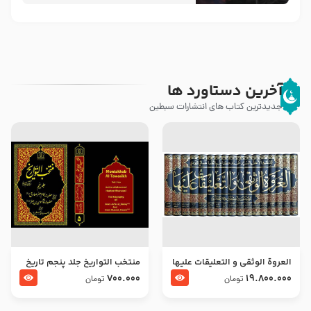
آخرین دستاورد ها
جدیدترین کتاب های انتشارات سبطین
العروة الوثقى و التعليقات عليها
منتخب التواریخ جلد پنجم تاریخ
– طرح جدید
امام جعفر صادق و امام موسی
700.000
19.800.000
تومان
تومان
بن جعفر علیهما السلام