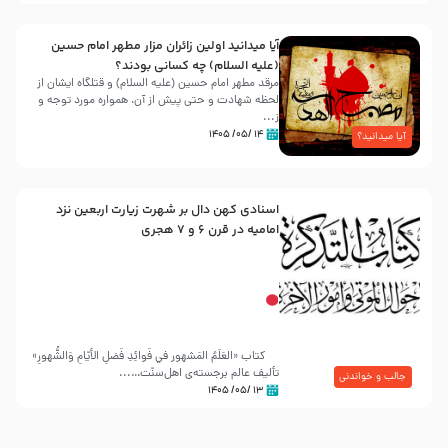
آیا میدانید اولین زائران مزار مطهر امام حسین
(علیه السلام) چه کسانی بودند؟
مرقد مطهر امام حسین (علیه السلام) و قتلگاه ایشان از
لحظه شهادت و حتی پیش از آن، همواره مورد توجه و
ز...
۱۴ /۰۵/ ۱۴۰۵
آیا میدانید؟
اسنادی کهن دال بر شهرت زیارت اربعین نزد
امامیه در قرن ۶ و ۷ هجری
کتاب «العَلَمُ المَشهور في فَوائِدِ فَضلِ الأيّامِ وَالشُّهورِ»
تألیف عالم برجسته‌ی اهل‌سنّت…...
جالب و خواندنی
۱۳ /۰۵/ ۱۴۰۵