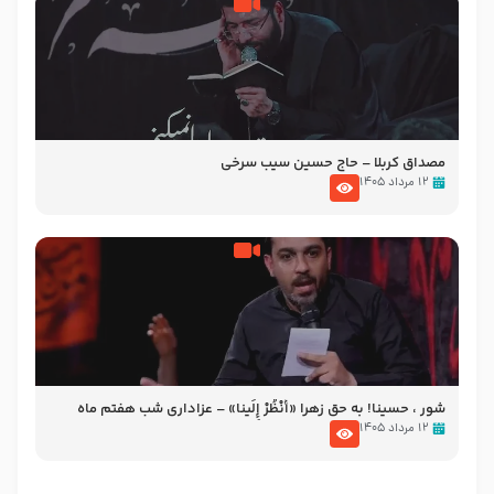
مصداق کربلا – حاج حسین سیب سرخی
۱۲ مرداد ۱۴۰۵
شور ، حسینا! به‌ حق زهرا «أُنْظُرْ إِلَینا» – عزاداری شب هفتم ماه
محرّم 1405
۱۲ مرداد ۱۴۰۵