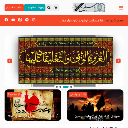
ورود عضویت
سایت قدیم
جدیدترین ها:
زائران اربعین حسینی
آیا میدانید اولین زائران مزار مطهر امام حسین (علیه السلام) چه کسانی بودند؟
اسنادی کهن دال بر شهرت زیارت اربعین نزد امامیه در قرن ۶ و ۷ هجری
جالب و خواندنی
آیا میدانید؟
انتشار کتاب ” العروة الوثقى و التعليقات عليها”
با طرحی بسیار زیبا و شکیل
سوزدل جا مانده‌ای از زیارت اربعین
آیا میدانید اولین زائران مزار مطهر امام
حسین (علیه السلام) چه کسانی
بودند؟