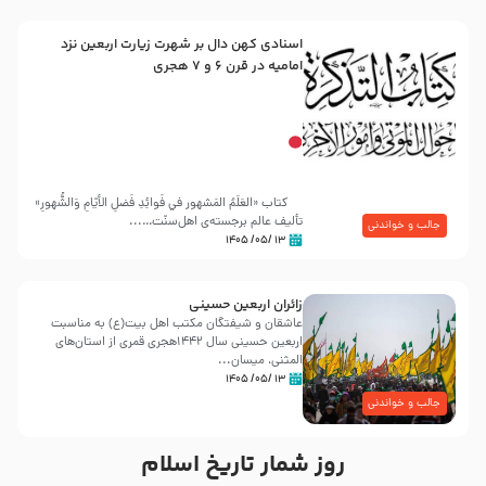
اسنادی کهن دال بر شهرت زیارت اربعین نزد
امامیه در قرن ۶ و ۷ هجری
کتاب «العَلَمُ المَشهور في فَوائِدِ فَضلِ الأيّامِ وَالشُّهورِ»
تألیف عالم برجسته‌ی اهل‌سنّت…...
جالب و خواندنی
۱۳ /۰۵/ ۱۴۰۵
زائران اربعین حسینی
عاشقان و شیفتگان مکتب اهل بیت(ع) به مناسبت
اربعین حسینی سال ۱۴۴۲هجری قمری از استان‌های
المثنی، میسان...
۱۳ /۰۵/ ۱۴۰۵
جالب و خواندنی
روز شمار تاریخ اسلام