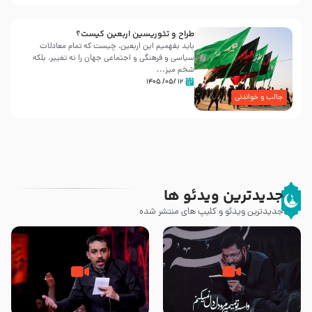
طراح و تئوریسین اربعین کیست؟
باید بفهمیم این اربعین، چیست که تمام معادلات
سیاسی و فرهنگی و اجتماعی جهان را نه تغییر، بلکه
شخم میز...
۱۲ /۰۵/ ۱۴۰۵
جالب و خواندنی
جدیدترین ویدئو ها
جدیدترین ویدئو و کلیپ های منتشر شده
مصداق کربلا – حاج حسین سیب
شور ، حسینا! به‌ حق زهرا «أُنْظُرْ
سرخی
إِلَینا» – عزاداری شب هفتم ماه