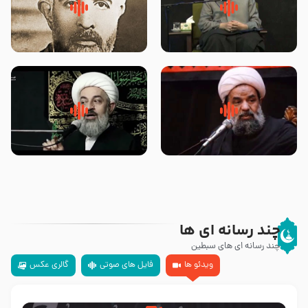
لقب حضرت رقیه سلام الله علیها به
روضه‌ی مجلس یزید ملعون و
چه معناست – حجت الاسلام علوی
اسارت اهل‌بیت علیهم‌السلام –
تهرانی
مرحوم حجت‌الاسلام شیخ علی
محدث زاده
سلام جوانی که امام حسین علیه
زیارتی که اسباب رزق زیاد و عمر
السلام خودش جوابش را دادند
طولانی است حجت السلام حسین
-حجت الاسلام بندانی
یوسفی
چند رسانه ای ها
چند رسانه ای های سبطین
ویدئو ها
فایل های صوتی
گالری عکس