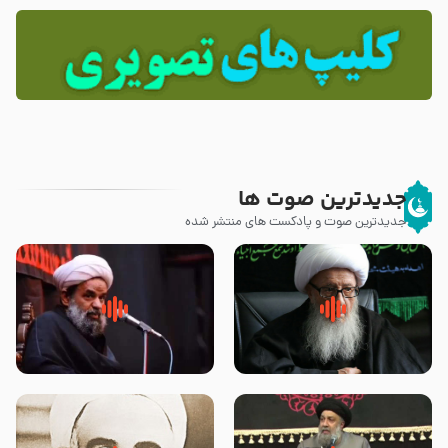
جدیدترین صوت ها
جدیدترین صوت و پادکست های منتشر شده
زوّار اربعین امام حسین (علیه
روضه جانسوز پاره های جگر امام
السلام) با این اشتیاق به زیارت
حسن مجتبی علیه السلام-حجت
بروند – آیت الله وحید خراسانی
الاسلام بندانی