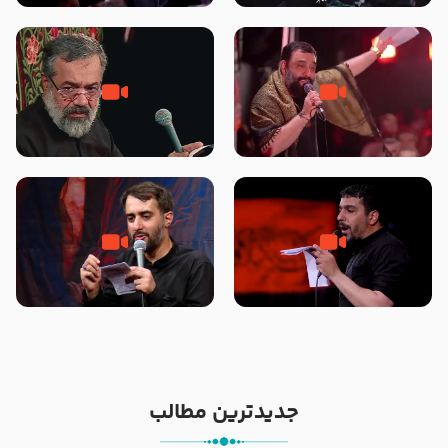
محرّم 1405
جانا جانا ابی عبدالله – کربلایی جواد
مادر منم مثل تو خمیدم – حاج
مقدم – شب هشتم محرم 1448 –
محمود کریمی – شهادت حضرت
هیئت بین الحرمین طهران
رقیه علیها السلام – تیر ۱۴۰۵
هیئت رایة العباس علیه السلام
تک ، عبّاس، صاحب دل‌هاست –
من غلام نوکراتم من عاشق کربلاتم
حاج حنیف طاهری – عزاداری شب
– شور زمینه – شب هفتم – محرم
تاسوعا 1405
1397 – کربلایی محمدحسین
پویانفر
جدیدترین مطالب