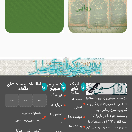
لینک
دسترسی
اطلاعات و نماد های
های
سریع
اعتماد
مفید
فروشگاه
مؤسسه سبطين (عليهماالسلام)
صفحه
با يقين به ضرورت بهره گیرى از
درباره ما
اصلی
فناورى اطلاع رسانى روز،
شماره تماس:
تماس با
وبسایت خود را در تاريخ 17
نوشته ها
37703330-025
ربيع الاول 1424 ق. همزمان با
ما
ویدئو ها
سالروز ميلاد حضرت رسول اكرم
آدرس: قم – خیابان