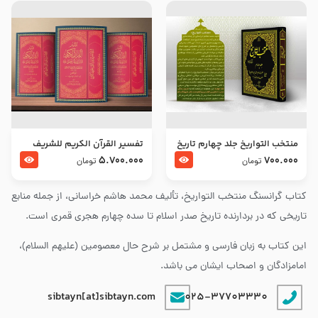
منتخب التواریخ جلد چهارم تاریخ
تفسير القرآن الكريم للشريف
امام زین العابدین و امام محمد
المرتضي قدس سرّه
5.700.000
700.000
تومان
تومان
باقر علیهما السلام
کتاب گرانسنگ منتخب التواريخ، تألیف محمد هاشم خراسانی، از جمله منابع
تاریخی که در بردارنده تاریخ صدر اسلام تا سده چهارم هجری قمری است.
این کتاب به زبان فارسی و مشتمل بر شرح حال معصومین (علیهم السلام)،
امامزادگان و اصحاب ایشان می باشد.
sibtayn[at]sibtayn.com
025-37703330