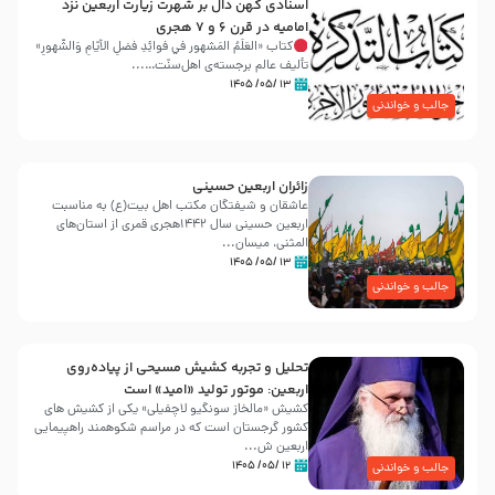
اسنادی کهن دال بر شهرت زیارت اربعین نزد
امامیه در قرن ۶ و ۷ هجری
کتاب «العَلَمُ المَشهور في فَوائِدِ فَضلِ الأيّامِ وَالشُّهورِ»
تألیف عالم برجسته‌ی اهل‌سنّت…...
۱۳ /۰۵/ ۱۴۰۵
جالب و خواندنی
زائران اربعین حسینی
عاشقان و شیفتگان مکتب اهل بیت(ع) به مناسبت
اربعین حسینی سال ۱۴۴۲هجری قمری از استان‌های
المثنی، میسان...
۱۳ /۰۵/ ۱۴۰۵
جالب و خواندنی
تحلیل و تجربه کشیش مسیحی از پیاده‌روی
اربعین: موتور تولید «امید» است
کشیش «مالخاز سونگیو لاچفیلی» یکی از کشیش های
کشور گرجستان است که در مراسم شکوهمند راهپیمایی
اربعین ش...
۱۲ /۰۵/ ۱۴۰۵
جالب و خواندنی