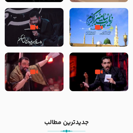
تصاویری از مسجد النبی
زیارت پیامبر اکرم صلی الله علیه و
مصداق کربلا – حاج حسین سیب
آله در روز شنبه با نوای علی فانی
سرخی
شور ، حسینا! به‌ حق زهرا «أُنْظُرْ
جانا جانا ابی عبدالله – کربلایی جواد
إِلَینا» – عزاداری شب هفتم ماه
مقدم – شب هشتم محرم 1448 –
محرّم 1405
هیئت بین الحرمین طهران
جدیدترین مطالب