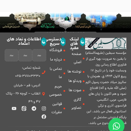
لینک
دسترسی
اطلاعات و نماد های
های
سریع
اعتماد
مفید
فروشگاه
مؤسسه سبطين (عليهماالسلام)
صفحه
با يقين به ضرورت بهره گیرى از
درباره ما
اصلی
فناورى اطلاع رسانى روز،
شماره تماس:
تماس با
وبسایت خود را در تاريخ 17
نوشته ها
37703330-025
ربيع الاول 1424 ق. همزمان با
ما
ویدئو ها
سالروز ميلاد حضرت رسول اكرم
آدرس: قم – خیابان
حریم
(صلی الله علیه و آله) افتتاح
صوت ها
انقلاب – کوچه 26 - پلاک
نمود و هم اكنون با زبان های
خصوصی
گالری
فارسی، عربى، انگلیسی،
47 و 49
قوانین
فرانسوی، آذری و ترکی
تصاویر
استانبولی فعال مى باشد. اين
مقررات
پايگاه اينترنتى مشتمل بر
قسمت هاى متنوع مى باشد.