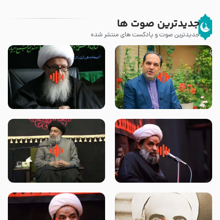
جدیدترین صوت ها
جدیدترین صوت و پادکست های منتشر شده
پیامبر صلی الله علیه وآله و سلم
زوّار اربعین امام حسین (علیه
فرمودند وای بر بچه های آخر
السلام) با این اشتیاق به زیارت
الزمان- دکتر هزار
بروند – آیت الله وحید خراسانی
روضه جانسوز پاره های جگر امام
لقب حضرت رقیه سلام الله علیها به
حسن مجتبی علیه السلام-حجت
چه معناست – حجت الاسلام علوی
الاسلام بندانی
تهرانی