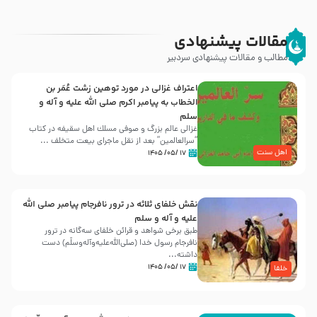
مقالات پیشنهادی
مطالب و مقالات پیشنهادی سردبیر
اعتراف غزالی در مورد توهین زشت عُمَر بن
الخطاب به پیامبر اکرم صلی الله علیه و آله و
سلم
غزالی عالم بزرگ و صوفی مسلك اهل سقيفه در کتاب
“سرالعالمین” بعد از نقل ماجرای بیعت متخلف ...
اهل سنت
۱۷ /۰۵/ ۱۴۰۵
نقش خلفای ثلاثه در ترور نافرجام پیامبر صلی الله
علیه و آله و سلم
طبق برخی شواهد و قرائن خلفای سه‌گانه در ترور
نافرجام رسول خدا (صلی‌الله‌علیه‌و‌آله‌وسلّم) دست
داشته‌...
۱۷ /۰۵/ ۱۴۰۵
خلفا