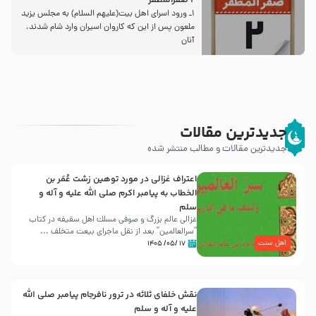
2 صفرالمظفر
1ـ ورود اسراى اهل بیت‌(علیهم السلام) به مجلس یزید
ملعون پس از این كه كاروان اسیران وارد شام شدند،
آنان
جدیدترین مقالات
جدیدترین مقالات و مطالب منتشر شده
اعتراف غزالی در مورد توهین زشت عُمَر بن
الخطاب به پیامبر اکرم صلی الله علیه و آله و
سلم
غزالی عالم بزرگ و صوفی مسلك اهل سقيفه در کتاب
“سرالعالمین” بعد از نقل ماجرای بیعت متخلف ...
اهل سنت
۱۷ /۰۵/ ۱۴۰۵
نقش خلفای ثلاثه در ترور نافرجام پیامبر صلی الله
علیه و آله و سلم