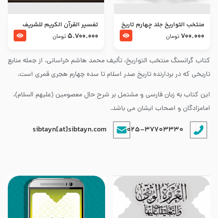
منتخب التواریخ جلد چهارم تاریخ
تفسير القرآن الكريم للشريف
امام زین العابدین و امام محمد
المرتضي قدس سرّه
5.700.000
700.000
تومان
تومان
باقر علیهما السلام
کتاب گرانسنگ منتخب التواريخ، تألیف محمد هاشم خراسانی، از جمله منابع
تاریخی که در بردارنده تاریخ صدر اسلام تا سده چهارم هجری قمری است.
این کتاب به زبان فارسی و مشتمل بر شرح حال معصومین (علیهم السلام)،
امامزادگان و اصحاب ایشان می باشد.
sibtayn[at]sibtayn.com
025-37703330