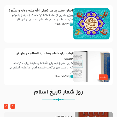
احیای سنت پیامبر (صلی الله علیه و آله و سلّم )
روزی مامون از امام تقاضا کرد که: نماز عید را با مردم
بخواند، تا برای مردم اطمینان بیشتری در این کار ...
۱۷ /۰۵/ ۱۴۰۵
ثواب زیارت امام رضا علیه السلام در بیان آن
حضرت
شیخ صدوق (رضوان الله تعالی علیه) روایت کرده است
که اباصلت هروی گوید:شنیدم امام رضا علیه السلام می
فر...
۱۷ /۰۵/ ۱۴۰۵
عقاید
روز شمار تاریخ اسلام