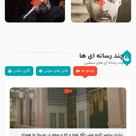
روضه‌ی مجلس یزید ملعون و
سلام جوانی که امام حسین علیه
اسارت اهل‌بیت علیهم‌السلام –
السلام خودش جوابش را دادند
مرحوم حجت‌الاسلام شیخ علی
-حجت الاسلام بندانی
محدث زاده
چند رسانه ای ها
چند رسانه ای های سبطین
ویدئو ها
فایل های صوتی
گالری عکس
زیارت پیامبر اکرم صلی الله علیه و اله و سلم در مدینه به همراه