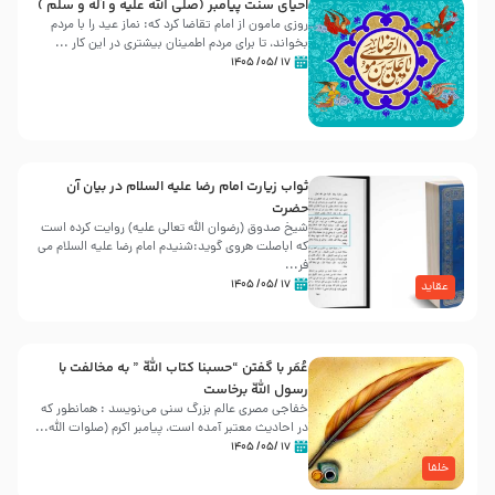
احیای سنت پیامبر (صلی الله علیه و آله و سلّم )
روزی مامون از امام تقاضا کرد که: نماز عید را با مردم
بخواند، تا برای مردم اطمینان بیشتری در این کار ...
۱۷ /۰۵/ ۱۴۰۵
ثواب زیارت امام رضا علیه السلام در بیان آن
حضرت
شیخ صدوق (رضوان الله تعالی علیه) روایت کرده است
که اباصلت هروی گوید:شنیدم امام رضا علیه السلام می
فر...
۱۷ /۰۵/ ۱۴۰۵
عقاید
عُمَر با گفتن “حسبنا كتاب اللّه ” به مخالفت با
رسول اللّه برخاست
خفاجی مصری عالم بزرگ سنی می‌نویسد : همانطور که
در احادیث معتبر آمده است، پیامبر اکرم (صلوات اللّه...
۱۷ /۰۵/ ۱۴۰۵
خلفا