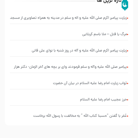
تازه ترین ها
زیارت پیامبر اکرم صلی الله علیه و اله و سلم در مدینه به همراه تصاویری از مسجد
النبی
مرگ یا قتل – ملا باسم کربلایی
زیارت پیامبر اکرم صلی الله علیه و آله در روز شنبه با نوای علی فانی
پیامبر صلی الله علیه وآله و سلم فرمودند وای بر بچه های آخر الزمان- دکتر هزار
ثواب زیارت امام رضا علیه السلام در بیان آن حضرت
حرز عجیب امام رضا علیه السلام
عُمَر با گفتن “حسبنا كتاب اللّه ” به مخالفت با رسول اللّه برخاست