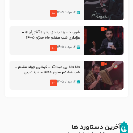
۱۲ مرداد ۱۴۰۵
شور ، حسینا! به‌ حق زهرا «أُنْظُرْ إِلَینا» –
عزاداری شب هفتم ماه محرّم 1405
۱۲ مرداد ۱۴۰۵
جانا جانا ابی عبدالله – کربلایی جواد مقدم –
شب هشتم محرم 1448 – هیئت بین
الحرمین طهران
۱۲ مرداد ۱۴۰۵
آخرین دستاورد ها