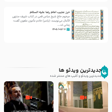
حرز عجیب امام رضا علیه السلام
مرحوم حاج شیخ عباس قمی در کتاب شریف منتهی
الآمال می‌نویسد: (ياسر) خادم مأمون ملعون گفت:
زمانى ك...
۱۷ /۰۵/ ۱۴۰۵
جدیدترین ویدئو ها
جدیدترین ویدئو و کلیپ های منتشر شده
زیارت پیامبر اکرم صلی الله علیه و
اله و سلم در مدینه به همراه
مرگ یا قتل – ملا باسم کربلایی