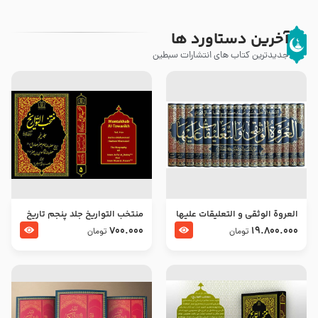
آخرین دستاورد ها
جدیدترین کتاب های انتشارات سبطین
العروة الوثقى و التعليقات عليها
منتخب التواریخ جلد پنجم تاریخ
– طرح جدید
امام جعفر صادق و امام موسی
700.000
19.800.000
تومان
تومان
بن جعفر علیهما السلام