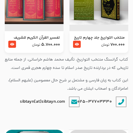
منتخب التواریخ جلد چهارم تاریخ
تفسير القرآن الكريم للشريف
امام زین العابدین و امام محمد
المرتضي قدس سرّه
5.700.000
700.000
تومان
تومان
باقر علیهما السلام
کتاب گرانسنگ منتخب التواريخ، تألیف محمد هاشم خراسانی، از جمله منابع
تاریخی که در بردارنده تاریخ صدر اسلام تا سده چهارم هجری قمری است.
این کتاب به زبان فارسی و مشتمل بر شرح حال معصومین (علیهم السلام)،
امامزادگان و اصحاب ایشان می باشد.
sibtayn[at]sibtayn.com
025-37703330