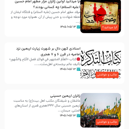
آیا میدانید اولین زائران مزار مطهر امام حسین
(علیه السلام) چه کسانی بودند؟
مرقد مطهر امام حسین (علیه السلام) و قتلگاه ایشان از
لحظه شهادت و حتی پیش از آن، همواره مورد توجه و
ز...
۱۴ /۰۵/ ۱۴۰۵
آیا میدانید؟
اسنادی کهن دال بر شهرت زیارت اربعین نزد
امامیه در قرن ۶ و ۷ هجری
کتاب «العَلَمُ المَشهور في فَوائِدِ فَضلِ الأيّامِ وَالشُّهورِ»
تألیف عالم برجسته‌ی اهل‌سنّت…...
۱۳ /۰۵/ ۱۴۰۵
جالب و خواندنی
زائران اربعین حسینی
عاشقان و شیفتگان مکتب اهل بیت(ع) به مناسبت
اربعین حسینی سال ۱۴۴۲هجری قمری از استان‌های
المثنی، میسان...
۱۳ /۰۵/ ۱۴۰۵
جالب و خواندنی