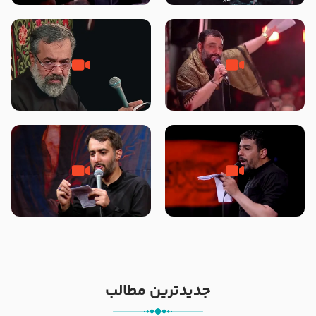
محرّم 1405
جانا جانا ابی عبدالله – کربلایی جواد
مادر منم مثل تو خمیدم – حاج
مقدم – شب هشتم محرم 1448 –
محمود کریمی – شهادت حضرت
هیئت بین الحرمین طهران
رقیه علیها السلام – تیر ۱۴۰۵
هیئت رایة العباس علیه السلام
تک ، عبّاس، صاحب دل‌هاست –
من غلام نوکراتم من عاشق کربلاتم
حاج حنیف طاهری – عزاداری شب
– شور زمینه – شب هفتم – محرم
تاسوعا 1405
1397 – کربلایی محمدحسین
پویانفر
جدیدترین مطالب