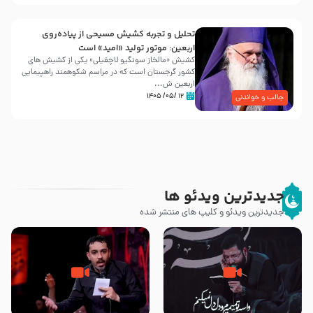
تحلیل و تجربه کشیش مسیحی از پیاده‌روی
اربعین: موتور تولید «امید» است
کشیش «مالخاز سونگیو لاچفیلی» یکی از کشیش های
کشور گرجستان است که در مراسم شکوهمند راهپیمایی
اربعین ش...
۱۲ /۰۵/ ۱۴۰۵
جالب و خواندنی
جدیدترین ویدئو ها
جدیدترین ویدئو و کلیپ های منتشر شده
مصداق کربلا – حاج حسین سیب
شور ، حسینا! به‌ حق زهرا «أُنْظُرْ
سرخی
إِلَینا» – عزاداری شب هفتم ماه