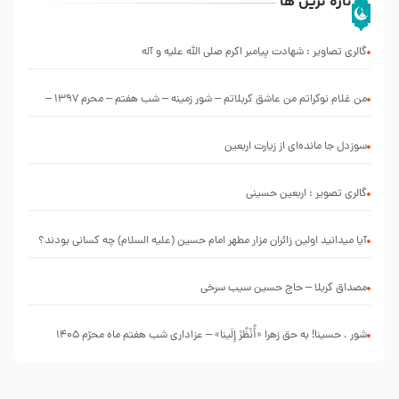
تازه ترین ها
گالری تصاویر : شهادت پیامبر اکرم صلی الله علیه و آله
من غلام نوکراتم من عاشق کربلاتم – شور زمینه – شب هفتم – محرم 1397 –
کربلایی محمدحسین پویانفر
سوزدل جا مانده‌ای از زیارت اربعین
گالری تصویر : اربعین حسینی
آیا میدانید اولین زائران مزار مطهر امام حسین (علیه السلام) چه کسانی بودند؟
مصداق کربلا – حاج حسین سیب سرخی
شور ، حسینا! به‌ حق زهرا «أُنْظُرْ إِلَینا» – عزاداری شب هفتم ماه محرّم 1405