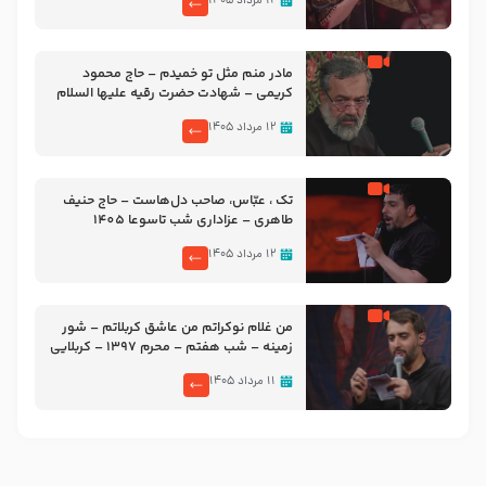
۱۲ مرداد ۱۴۰۵
مادر منم مثل تو خمیدم – حاج محمود
کریمی – شهادت حضرت رقیه علیها السلام
– تیر ۱۴۰۵ هیئت رایة العباس علیه السلام
۱۲ مرداد ۱۴۰۵
تک ، عبّاس، صاحب دل‌هاست – حاج حنیف
طاهری – عزاداری شب تاسوعا 1405
۱۲ مرداد ۱۴۰۵
من غلام نوکراتم من عاشق کربلاتم – شور
زمینه – شب هفتم – محرم 1397 – کربلایی
محمدحسین پویانفر
۱۱ مرداد ۱۴۰۵