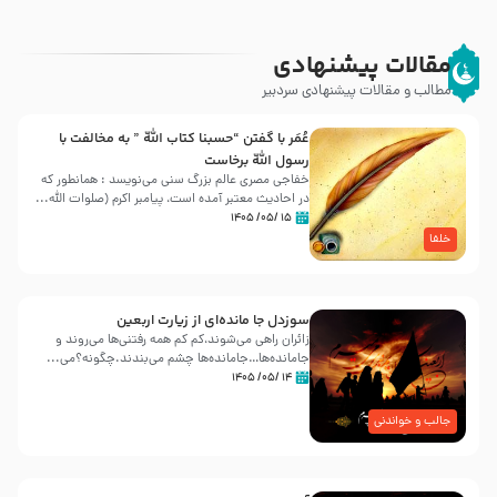
مقالات پیشنهادی
مطالب و مقالات پیشنهادی سردبیر
عُمَر با گفتن “حسبنا كتاب اللّه ” به مخالفت با
رسول اللّه برخاست
خفاجی مصری عالم بزرگ سنی می‌نویسد : همانطور که
در احادیث معتبر آمده است، پیامبر اکرم (صلوات اللّه...
۱۵ /۰۵/ ۱۴۰۵
خلفا
سوزدل جا مانده‌ای از زیارت اربعین
زائران راهی می‌شوند،کم‌ کم همه رفتنی‌ها می‌روند و
جامانده‌ها…جامانده‌ها چشم می‌بندند.چگونه؟می‌...
۱۴ /۰۵/ ۱۴۰۵
جالب و خواندنی