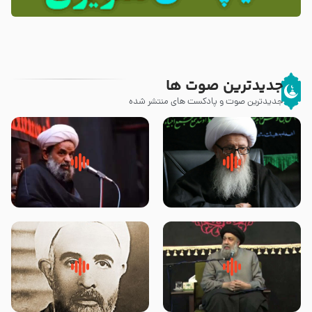
جدیدترین صوت ها
جدیدترین صوت و پادکست های منتشر شده
زوّار اربعین امام حسین (علیه
روضه جانسوز پاره های جگر امام
السلام) با این اشتیاق به زیارت
حسن مجتبی علیه السلام-حجت
بروند – آیت الله وحید خراسانی
الاسلام بندانی
لقب حضرت رقیه سلام الله علیها به
روضه‌ی مجلس یزید ملعون و
چه معناست – حجت الاسلام علوی
اسارت اهل‌بیت علیهم‌السلام –