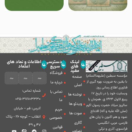
لینک
دسترسی
اطلاعات و نماد های
های
سریع
اعتماد
مفید
فروشگاه
مؤسسه سبطين (عليهماالسلام)
صفحه
با يقين به ضرورت بهره گیرى از
درباره ما
اصلی
فناورى اطلاع رسانى روز،
شماره تماس:
تماس با
وبسایت خود را در تاريخ 17
نوشته ها
37703330-025
ربيع الاول 1424 ق. همزمان با
ما
ویدئو ها
سالروز ميلاد حضرت رسول اكرم
آدرس: قم – خیابان
حریم
(صلی الله علیه و آله) افتتاح
صوت ها
انقلاب – کوچه 26 - پلاک
نمود و هم اكنون با زبان های
خصوصی
گالری
فارسی، عربى، انگلیسی،
47 و 49
قوانین
فرانسوی، آذری و ترکی
تصاویر