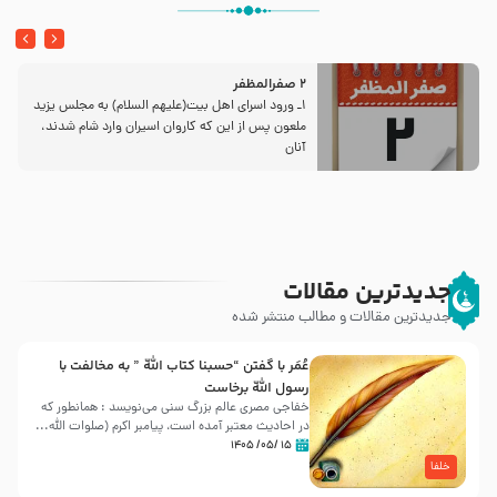
2 صفرالمظفر
1ـ ورود اسراى اهل بیت‌(علیهم السلام) به مجلس یزید
ملعون پس از این كه كاروان اسیران وارد شام شدند،
آنان
جدیدترین مقالات
جدیدترین مقالات و مطالب منتشر شده
عُمَر با گفتن “حسبنا كتاب اللّه ” به مخالفت با
رسول اللّه برخاست
خفاجی مصری عالم بزرگ سنی می‌نویسد : همانطور که
در احادیث معتبر آمده است، پیامبر اکرم (صلوات اللّه...
۱۵ /۰۵/ ۱۴۰۵
خلفا