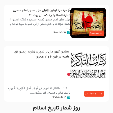
آیا میدانید اولین زائران مزار مطهر امام حسین
(علیه السلام) چه کسانی بودند؟
مرقد مطهر امام حسین (علیه السلام) و قتلگاه ایشان از
لحظه شهادت و حتی پیش از آن، همواره مورد توجه و
ز...
۱۴ /۰۵/ ۱۴۰۵
آیا میدانید؟
اسنادی کهن دال بر شهرت زیارت اربعین نزد
امامیه در قرن ۶ و ۷ هجری
کتاب «العَلَمُ المَشهور في فَوائِدِ فَضلِ الأيّامِ وَالشُّهورِ»
تألیف عالم برجسته‌ی اهل‌سنّت…...
جالب و خواندنی
۱۳ /۰۵/ ۱۴۰۵
روز شمار تاریخ اسلام