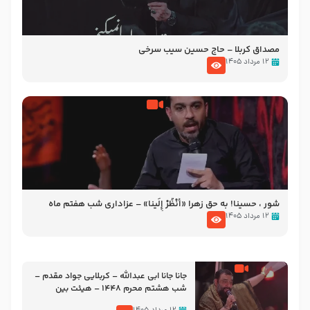
مصداق کربلا – حاج حسین سیب سرخی
۱۲ مرداد ۱۴۰۵
شور ، حسینا! به‌ حق زهرا «أُنْظُرْ إِلَینا» – عزاداری شب هفتم ماه
محرّم 1405
۱۲ مرداد ۱۴۰۵
جانا جانا ابی عبدالله – کربلایی جواد مقدم –
شب هشتم محرم 1448 – هیئت بین
الحرمین طهران