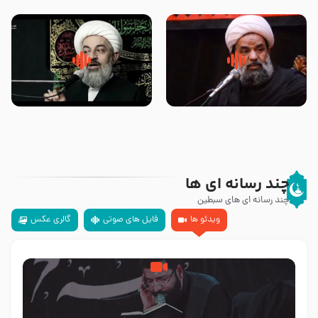
تهرانی
مرحوم حجت‌الاسلام شیخ علی
محدث زاده
سلام جوانی که امام حسین علیه
زیارتی که اسباب رزق زیاد و عمر
السلام خودش جوابش را دادند
طولانی است حجت السلام حسین
-حجت الاسلام بندانی
یوسفی
چند رسانه ای ها
چند رسانه ای های سبطین
ویدئو ها
فایل های صوتی
گالری عکس