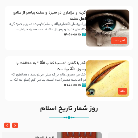
گریه و عزاداری در سیره و سنت پیامبر از منابع
اهل سنت
پیامبر(صلی‌الله‌علیه‌وآله و سلم) فرمود: عمویم حمزه گریه
کننده‌ای ندارد و پس از حادثه احد، صفیه خواهر...
۱۵ /۰۵/ ۱۴۰۵
اهل سنت
عُمَر با گفتن “حسبنا كتاب اللّه ” به مخالفت با
رسول اللّه برخاست
خفاجی مصری عالم بزرگ سنی می‌نویسد : همانطور که
در احادیث معتبر آمده است، پیامبر اکرم (صلوات اللّه...
۱۵ /۰۵/ ۱۴۰۵
خلفا
روز شمار تاریخ اسلام