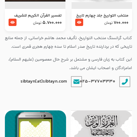
منتخب التواریخ جلد چهارم تاریخ
تفسير القرآن الكريم للشريف
امام زین العابدین و امام محمد
المرتضي قدس سرّه
5.700.000
700.000
تومان
تومان
باقر علیهما السلام
کتاب گرانسنگ منتخب التواريخ، تألیف محمد هاشم خراسانی، از جمله منابع
تاریخی که در بردارنده تاریخ صدر اسلام تا سده چهارم هجری قمری است.
این کتاب به زبان فارسی و مشتمل بر شرح حال معصومین (علیهم السلام)،
امامزادگان و اصحاب ایشان می باشد.
sibtayn[at]sibtayn.com
025-37703330