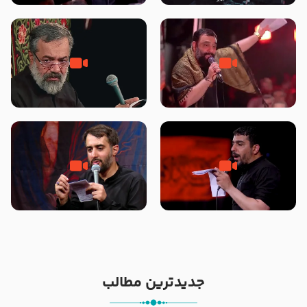
محرّم 1405
جانا جانا ابی عبدالله – کربلایی جواد
مادر منم مثل تو خمیدم – حاج
مقدم – شب هشتم محرم 1448 –
محمود کریمی – شهادت حضرت
هیئت بین الحرمین طهران
رقیه علیها السلام – تیر ۱۴۰۵
هیئت رایة العباس علیه السلام
تک ، عبّاس، صاحب دل‌هاست –
من غلام نوکراتم من عاشق کربلاتم
حاج حنیف طاهری – عزاداری شب
– شور زمینه – شب هفتم – محرم
تاسوعا 1405
1397 – کربلایی محمدحسین
پویانفر
جدیدترین مطالب