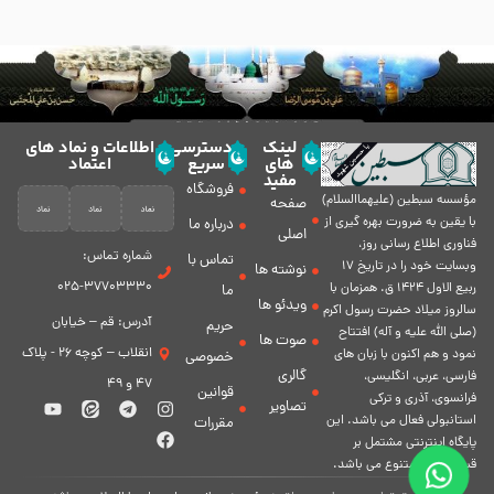
لینک
دسترسی
اطلاعات و نماد های
های
سریع
اعتماد
مفید
فروشگاه
مؤسسه سبطين (عليهماالسلام)
صفحه
با يقين به ضرورت بهره گیرى از
درباره ما
اصلی
فناورى اطلاع رسانى روز،
شماره تماس:
تماس با
وبسایت خود را در تاريخ 17
نوشته ها
37703330-025
ربيع الاول 1424 ق. همزمان با
ما
ویدئو ها
سالروز ميلاد حضرت رسول اكرم
آدرس: قم – خیابان
حریم
(صلی الله علیه و آله) افتتاح
صوت ها
انقلاب – کوچه 26 - پلاک
نمود و هم اكنون با زبان های
خصوصی
گالری
فارسی، عربى، انگلیسی،
47 و 49
قوانین
فرانسوی، آذری و ترکی
تصاویر
استانبولی فعال مى باشد. اين
مقررات
پايگاه اينترنتى مشتمل بر
قسمت هاى متنوع مى باشد.