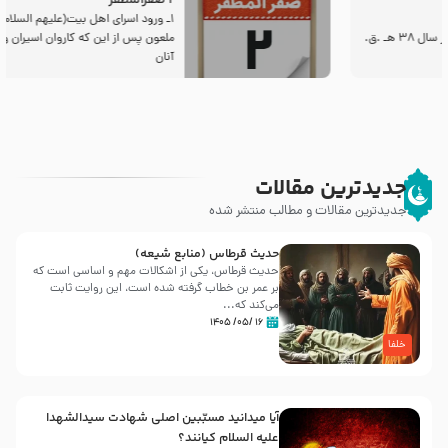
2 صفرالمظفر
1ـ ورود اسراى اهل بیت‌(علیهم السلام) به مجلس یزید
ملعون پس از این كه كاروان اسیران وارد شام شدند،
آنان
جدیدترین مقالات
جدیدترین مقالات و مطالب منتشر شده
حدیث قرطاس (منابع شیعه)
حدیث قرطاس، یکی از اشکالات مهم و اساسی است که
بر عمر بن خطاب گرفته شده است، این روایت ثابت
می‌کند که...
۱۶ /۰۵/ ۱۴۰۵
خلفا
آیا میدانید مسبّبین اصلی شهادت سیدالشهدا
علیه ‌السلام کیانند؟