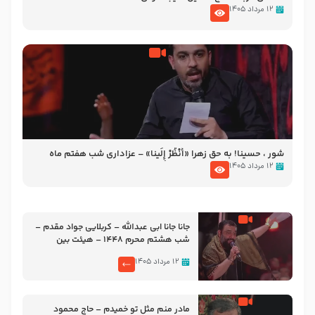
۱۲ مرداد ۱۴۰۵
شور ، حسینا! به‌ حق زهرا «أُنْظُرْ إِلَینا» – عزاداری شب هفتم ماه
محرّم 1405
۱۲ مرداد ۱۴۰۵
جانا جانا ابی عبدالله – کربلایی جواد مقدم –
شب هشتم محرم 1448 – هیئت بین
الحرمین طهران
۱۲ مرداد ۱۴۰۵
مادر منم مثل تو خمیدم – حاج محمود