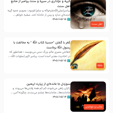
گریه و عزاداری در سیره و سنت پیامبر از منابع
اهل سنت
پیامبر(صلی‌الله‌علیه‌وآله و سلم) فرمود: عمویم حمزه گریه
کننده‌ای ندارد و پس از حادثه احد، صفیه خواهر...
۱۵ /۰۵/ ۱۴۰۵
اهل سنت
عُمَر با گفتن “حسبنا كتاب اللّه ” به مخالفت با
رسول اللّه برخاست
خفاجی مصری عالم بزرگ سنی می‌نویسد : همانطور که
در احادیث معتبر آمده است، پیامبر اکرم (صلوات اللّه...
۱۵ /۰۵/ ۱۴۰۵
خلفا
سوزدل جا مانده‌ای از زیارت اربعین
زائران راهی می‌شوند،کم‌ کم همه رفتنی‌ها می‌روند و
جامانده‌ها…جامانده‌ها چشم می‌بندند.چگونه؟می‌...
۱۴ /۰۵/ ۱۴۰۵
جالب و خواندنی