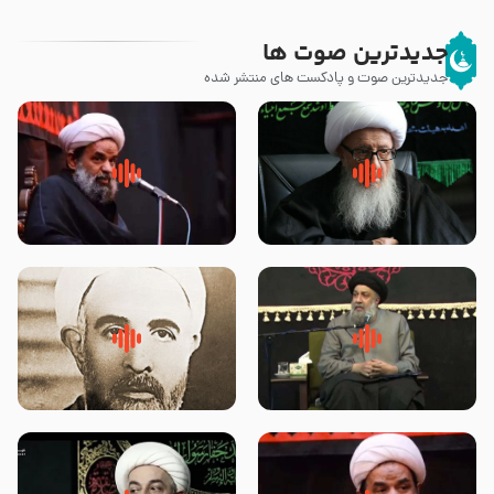
جدیدترین صوت ها
جدیدترین صوت و پادکست های منتشر شده
زوّار اربعین امام حسین (علیه
روضه جانسوز پاره های جگر امام
السلام) با این اشتیاق به زیارت
حسن مجتبی علیه السلام-حجت
بروند – آیت الله وحید خراسانی
الاسلام بندانی
لقب حضرت رقیه سلام الله علیها به
روضه‌ی مجلس یزید ملعون و
چه معناست – حجت الاسلام علوی
اسارت اهل‌بیت علیهم‌السلام –
تهرانی
مرحوم حجت‌الاسلام شیخ علی
محدث زاده