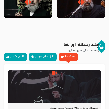
سلام جوانی که امام حسین علیه
زیارتی که اسباب رزق زیاد و عمر
السلام خودش جوابش را دادند
طولانی است حجت السلام حسین
-حجت الاسلام بندانی
یوسفی
چند رسانه ای ها
چند رسانه ای های سبطین
ویدئو ها
فایل های صوتی
گالری عکس
مصداق کربلا – حاج حسین سیب سرخی