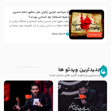
آیا میدانید اولین زائران مزار مطهر امام حسین
(علیه السلام) چه کسانی بودند؟
مرقد مطهر امام حسین (علیه السلام) و قتلگاه ایشان از
لحظه شهادت و حتی پیش از آن، همواره مورد توجه و
ز...
۱۴ /۰۵/ ۱۴۰۵
آیا میدانید؟
جدیدترین ویدئو ها
جدیدترین ویدئو و کلیپ های منتشر شده
مصداق کربلا – حاج حسین سیب
شور ، حسینا! به‌ حق زهرا «أُنْظُرْ
سرخی
إِلَینا» – عزاداری شب هفتم ماه