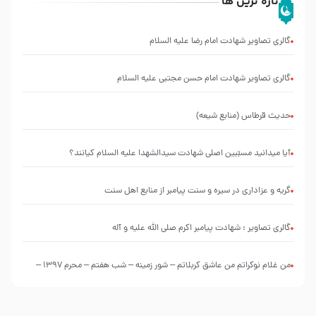
تازه ترین ها
گالری تصاویر شهادت امام رضا علیه السلام
گالری تصاویر شهادت امام حسن مجتبی علیه السلام
حدیث قرطاس (منابع شیعه)
آیا میدانید مسبّبین اصلی شهادت سیدالشهدا علیه ‌السلام کیانند؟
گریه و عزاداری در سیره و سنت پیامبر از منابع اهل سنت
گالری تصاویر : شهادت پیامبر اکرم صلی الله علیه و آله
من غلام نوکراتم من عاشق کربلاتم – شور زمینه – شب هفتم – محرم 1397 –
کربلایی محمدحسین پویانفر