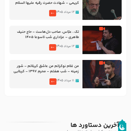
کریمی – شهادت حضرت رقیه علیها السلام
– تیر ۱۴۰۵ هیئت رایة العباس علیه السلام
۱۲ مرداد ۱۴۰۵
تک ، عبّاس، صاحب دل‌هاست – حاج حنیف
طاهری – عزاداری شب تاسوعا 1405
۱۲ مرداد ۱۴۰۵
من غلام نوکراتم من عاشق کربلاتم – شور
زمینه – شب هفتم – محرم 1397 – کربلایی
محمدحسین پویانفر
۱۱ مرداد ۱۴۰۵
آخرین دستاورد ها