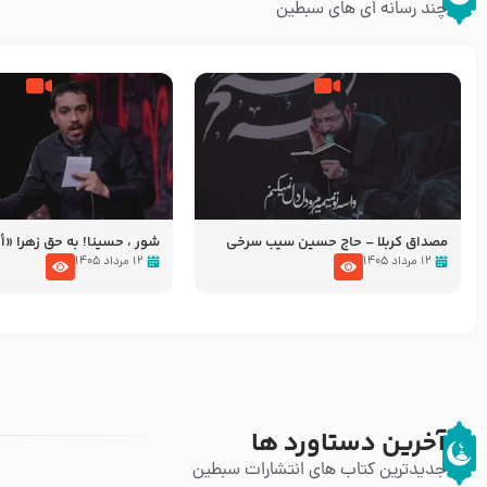
چند رسانه ای های سبطین
مصداق کربلا – حاج حسین سیب سرخی
شور ، حسینا! به‌ حق زهرا «أُنْظُ
عزاداری شب هفتم ماه محرّم 05
۱۲ مرداد ۱۴۰۵
۱۲ مرداد ۱۴۰۵
آخرین دستاورد ها
جدیدترین کتاب های انتشارات سبطین