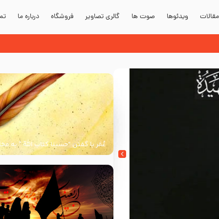
قالات
ویدئوها
صوت ها
گالری تصاویر
فروشگاه
درباره ما
تما
دند؟
عُمَر با گفتن “حسبنا كتاب اللّه ” به م
اللّه برخاست