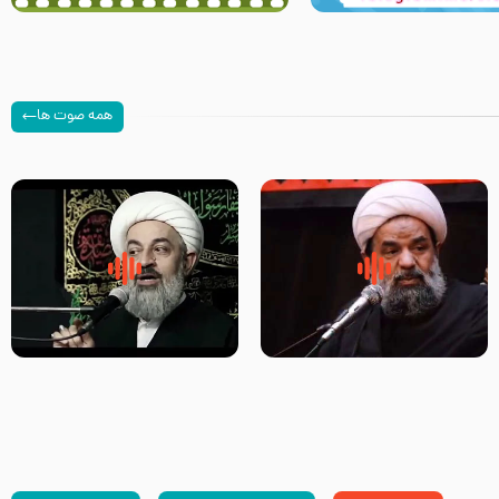
همه صوت ها
سلام جوانی که امام حسین علیه
زیارتی که اسباب رزق زیاد و عمر
السلام خودش جوابش را دادند
طولانی است حجت السلام حسین
-حجت الاسلام بندانی
یوسفی