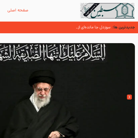
صفحه اصلی
م
جدیدترین ها:
سوزدل جا مانده‌ای از زیارت اربعین
اسنادی کهن دال بر شهرت زیارت اربعین نزد امامیه در قرن ۶ و ۷ هجری
آیا میدانید اولین زائران مزار مطهر امام حسین (علیه السلام) چه کسانی بو