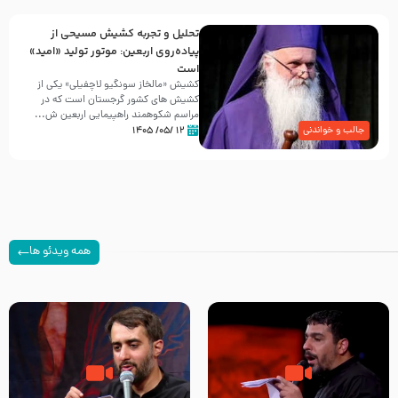
تحلیل و تجربه کشیش مسیحی از
پیاده‌روی اربعین: موتور تولید «امید»
است
کشیش «مالخاز سونگیو لاچفیلی» یکی از
کشیش های کشور گرجستان است که در
مراسم شکوهمند راهپیمایی اربعین ش...
۱۲ /۰۵/ ۱۴۰۵
جالب و خواندنی
همه ویدئو ها