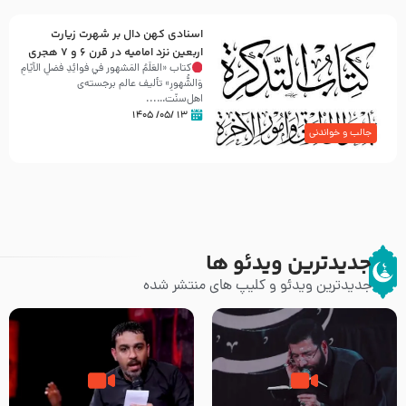
اسنادی کهن دال بر شهرت زیارت
اربعین نزد امامیه در قرن ۶ و ۷ هجری
کتاب «العَلَمُ المَشهور في فَوائِدِ فَضلِ الأيّامِ
وَالشُّهورِ» تألیف عالم برجسته‌ی
اهل‌سنّت…...
۱۳ /۰۵/ ۱۴۰۵
جالب و خواندنی
جدیدترین ویدئو ها
جدیدترین ویدئو و کلیپ های منتشر شده