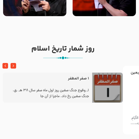
تک ، عبّاس، صاحب دل‌هاست –
من غلام نوکراتم من عاشق
حاج حنیف طاهری – عزاداری شب
کربلاتم – شور زمینه – شب هفتم
تاسوعا 1405
– محرم 1397 – کربلایی
محمدحسین پویانفر
روز شمار تاریخ اسلام
بعین
1 صفر المظفر
ز
1ـ وقوع جنگ صفین روز اول ماه صفر سال 38 هـ .ق.
جنگ صفین رخ داد. ماجرا از آن جا
أيّامِ
ّت…...