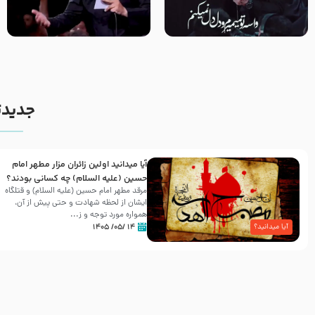
مصداق کربلا – حاج حسین سیب
شور ، حسینا! به‌ حق زهرا «أُنْظُرْ
سرخی
إِلَینا» – عزاداری شب هفتم ماه
محرّم 1405
جدیدت
آیا میدانید اولین زائران مزار مطهر امام
حسین (علیه السلام) چه کسانی بودند؟
مرقد مطهر امام حسین (علیه السلام) و قتلگاه
ایشان از لحظه شهادت و حتی پیش از آن،
همواره مورد توجه و ز...
۱۴ /۰۵/ ۱۴۰۵
آیا میدانید؟