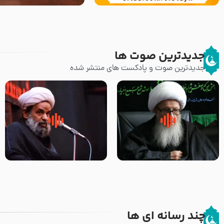
جدیدترین صوت ها
جدیدترین صوت و پادکست های منتشر شده
زوّار اربعین امام حسین (علیه
روضه جانسوز پاره های جگر امام
السلام) با این اشتیاق به زیارت
حسن مجتبی علیه السلام-حجت
بروند – آیت الله وحید خراسانی
الاسلام بندانی
چند رسانه ای ها