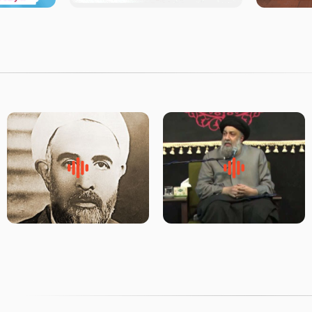
لقب حضرت رقیه سلام الله علیها
روضه‌ی مجلس یزید ملعون و
به چه معناست – حجت الاسلام
اسارت اهل‌بیت علیهم‌السلام –
علوی تهرانی
مرحوم حجت‌الاسلام شیخ علی
محدث زاده