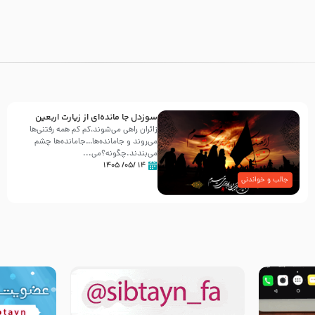
سوزدل جا مانده‌ای از زیارت اربعین
زائران راهی می‌شوند،کم‌ کم همه رفتنی‌ها
می‌روند و جامانده‌ها…جامانده‌ها چشم
می‌بندند.چگونه؟می‌...
۱۴ /۰۵/ ۱۴۰۵
جالب و خواندنی