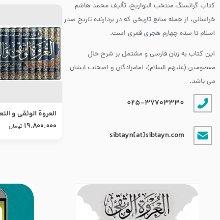
کتاب گرانسنگ منتخب التواريخ، تألیف محمد هاشم
خراسانی، از جمله منابع تاریخی که در بردارنده تاریخ صدر
اسلام تا سده چهارم هجری قمری است.
این کتاب به زبان فارسی و مشتمل بر شرح حال
معصومین (علیهم السلام)، امامزادگان و اصحاب ایشان
می باشد.
025-37703330
العروة الوثقى و التع
طرح جدید
19.800.000
تومان
sibtayn[at]sibtayn.com