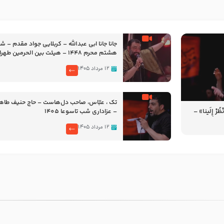
جانا جانا ابی عبدالله – کربلایی جواد مقدم – 
هشتم محرم 1448 – هیئت بین الحرمین طهران
۱۲ مرداد ۱۴۰۵
تک ، عبّاس، صاحب دل‌هاست – حاج حنیف طاه
رْ إِلَینا» –
– عزاداری شب تاسوعا 1405
14
۱۲ مرداد ۱۴۰۵