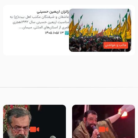
زائران اربعین حسینی
عاشقان و شیفتگان مکتب اهل بیت(ع) به
مناسبت اربعین حسینی سال ۱۴۴۲هجری
قمری از استان‌های المثنی، میسان...
۱۳ /۰۵/ ۱۴۰۵
جالب و خواندنی