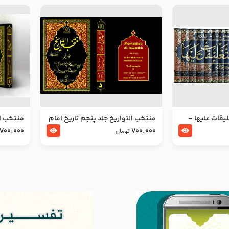
ليقات عليها –
منتخب التواریخ جلد پنجم تاریخ امام
منتخب ال
جعفر صادق و امام موسی بن جعفر
زین العا
700.000
700.000
تومان
علیهما السلام
علیهما ا