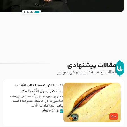
انتشار کتاب ” العروة الوثقى و التعليقات عليها” 
طرحی بسیار زیبا و شکیل
مقالات پیشنهادی
مطالب و مقالات پیشنهادی سردبیر
عُمَر با گفتن “حسبنا كتاب اللّه ” به
مخالفت با رسول اللّه برخاست
خفاجی مصری عالم بزرگ سنی می‌نویسد :
همانطور که در احادیث معتبر آمده است،
پیامبر اکرم (صلوات اللّه...
۱۵ /۰۵/ ۱۴۰۵
خلفا