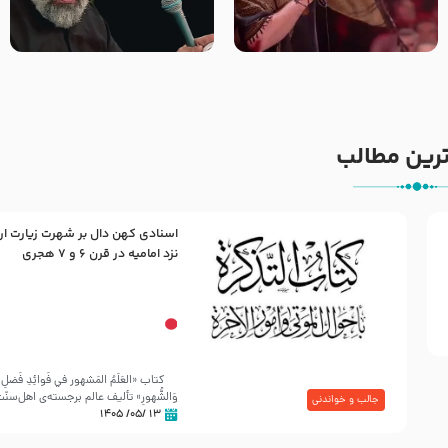
جانا جانا ابی عبدالله – کربلایی
مادر منم مثل تو خمیدم – حاج
جواد مقدم – شب هشتم محرم
محمود کریمی – شهادت حضرت
1448 – هیئت بین الحرمین طهران
رقیه علیها السلام – تیر ۱۴۰۵
هیئت رایة العباس علیه السلام
رین مطالب
اسنادی کهن دال بر شهرت زیارت ار
30 صفر المظفر
نزد امامیه در قرن ۶ و ۷ هجری
شهادت حضرت علی بن موسی الرضا (علیه السلام) در رو
آخـر صفر سـال 203 هـ .ق. هشـتمین اختر تابناک امامت
کتاب «العَلَمُ المَشهور في فَوائِدِ فَضلِ ال
وَالشُّهورِ» تألیف عالم برجسته‌ی اهل‌سن
جالب و خواندنی
۱۳ /۰۵/ ۱۴۰۵