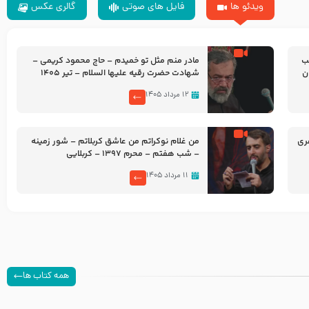
ویدئو ها
فایل های صوتی
گالری عکس
شب
مادر منم مثل تو خمیدم – حاج محمود کریمی –
شهادت حضرت رقیه علیها السلام – تیر ۱۴۰۵
هیئت رایة العباس علیه السلام
۱۲ مرداد ۱۴۰۵
ری
من غلام نوکراتم من عاشق کربلاتم – شور زمینه
– شب هفتم – محرم 1397 – کربلایی
محمدحسین پویانفر
۱۱ مرداد ۱۴۰۵
همه کتاب ها