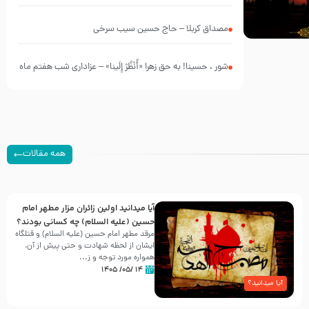
چه کسانی بودند؟
مصداق کربلا – حاج حسین سیب سرخی
شور ، حسینا! به‌ حق زهرا «أُنْظُرْ إِلَینا» – عزاداری شب هفتم ماه
محرّم 1405
همه مقالات
آیا میدانید اولین زائران مزار مطهر امام
حسین (علیه السلام) چه کسانی بودند؟
مرقد مطهر امام حسین (علیه السلام) و قتلگاه
ایشان از لحظه شهادت و حتی پیش از آن،
همواره مورد توجه و ز...
۱۴ /۰۵/ ۱۴۰۵
آیا میدانید؟