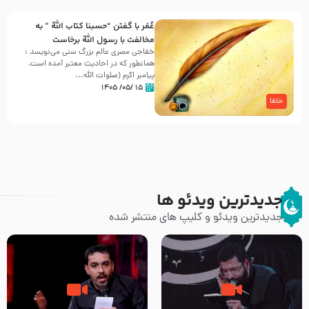
عُمَر با گفتن “حسبنا كتاب اللّه ” به
مخالفت با رسول اللّه برخاست
خفاجی مصری عالم بزرگ سنی می‌نویسد :
همانطور که در احادیث معتبر آمده است،
پیامبر اکرم (صلوات اللّه...
۱۵ /۰۵/ ۱۴۰۵
خلفا
جدیدترین ویدئو ها
جدیدترین ویدئو و کلیپ های منتشر شده