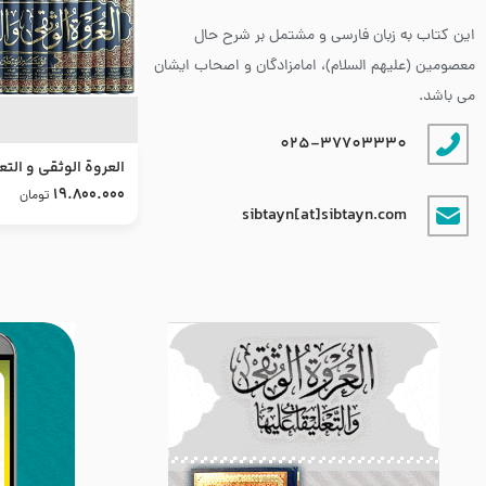
این کتاب به زبان فارسی و مشتمل بر شرح حال
معصومین (علیهم السلام)، امامزادگان و اصحاب ایشان
می باشد.
025-37703330
العروة الوثقى و التع
طرح جدید
19.800.000
تومان
sibtayn[at]sibtayn.com