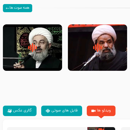
همه صوت ها
سلام جوانی که امام حسین علیه
زیارتی که اسباب رزق زیاد و عمر
السلام خودش جوابش را دادند
طولانی است حجت السلام حسین
-حجت الاسلام بندانی
یوسفی
ویدئو ها
فایل های صوتی
گالری عکس