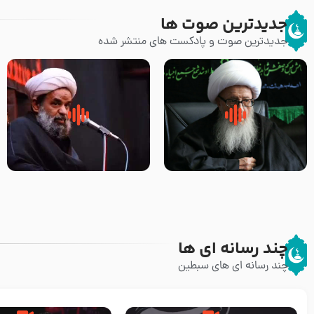
جدیدترین صوت ها
جدیدترین صوت و پادکست های منتشر شده
زوّار اربعین امام حسین (علیه
روضه جانسوز پاره های جگر امام
السلام) با این اشتیاق به زیارت
حسن مجتبی علیه السلام-حجت
بروند – آیت الله وحید خراسانی
الاسلام بندانی
چند رسانه ای ها
چند رسانه ای های سبطین