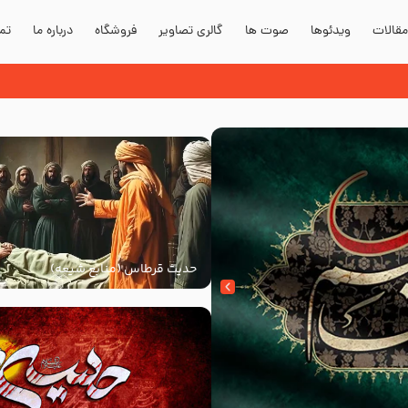
قالات
ویدئوها
صوت ها
گالری تصاویر
فروشگاه
درباره ما
تما
حدیث قرطاس (منابع شیعه)