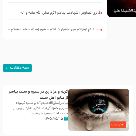
الشهدا علیه
گالری تصاویر : شهادت پیامبر اکرم صلی الله علیه و آله
من غلام نوکراتم من عاشق کربلاتم – شور زمینه – شب هفتم –
محرم 1397 – کربلایی محمدحسین پویانفر
همه مقالات
گریه و عزاداری در سیره و سنت پیامبر
از منابع اهل سنت
پیامبر(صلی‌الله‌علیه‌وآله و سلم) فرمود:
عمویم حمزه گریه کننده‌ای ندارد و پس از
حادثه احد، صفیه خواهر...
۱۵ /۰۵/ ۱۴۰۵
اهل سنت