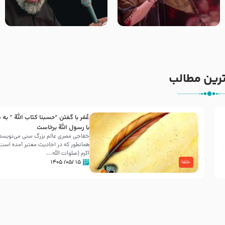
جانا جانا ابی عبدالله – کربلایی
مادر منم مثل تو خمیدم – حاج
جواد مقدم – شب هشتم محرم
محمود کریمی – شهادت حضرت
1448 – هیئت بین الحرمین طهران
رقیه علیها السلام – تیر ۱۴۰۵
هیئت رایة العباس علیه السلام
رین مطالب
عُمَر با گفتن “حسبنا كتاب اللّه ” به
30 صفر المظفر
با رسول اللّه برخاست
خفاجی مصری عالم بزرگ سنی می‌نویسد 
همانطور که در احادیث معتبر آمده است، 
شهادت حضرت علی بن موسی الرضا (علیه السلام) در رو
اکرم (صلوات اللّه...
آخـر صفر سـال 203 هـ .ق. هشـتمین اختر تابناک امامت
۱۵ /۰۵/ ۱۴۰۵
خلفا