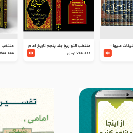
ليقات عليها –
منتخب التواریخ جلد پنجم تاریخ امام
منتخب ال
جعفر صادق و امام موسی بن جعفر
زین العا
700.000
700.000
تومان
علیهما السلام
علیهما ا