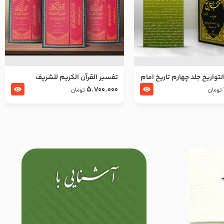
تواریخ جلد چهارم تاریخ امام
تفسير القرآن الكريم للشريف
بدین و امام محمد باقر
المرتضي قدس سرّه
5.700.000
تومان
تومان
لسلام