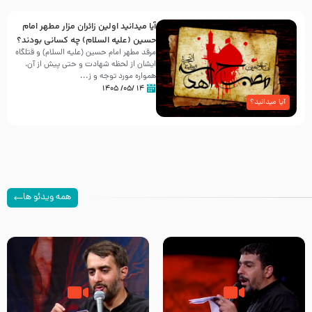
آیا میدانید اولین زائران مزار مطهر امام
حسین (علیه السلام) چه کسانی بودند؟
مرقد مطهر امام حسین (علیه السلام) و قتلگاه
ایشان از لحظه شهادت و حتی پیش از آن،
همواره مورد توجه و ز...
۱۴ /۰۵/ ۱۴۰۵
آیا میدانید؟
همه ویدئو ها