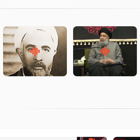
لقب حضرت رقیه سلام الله علیها
روضه‌ی مجلس یزید ملعون و
به چه معناست – حجت الاسلام
اسارت اهل‌بیت علیهم‌السلام –
علوی تهرانی
مرحوم حجت‌الاسلام شیخ علی
محدث زاده