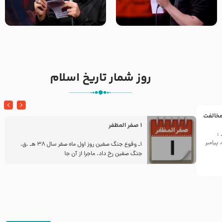
تک ، عبّاس، صاحب دل‌هاست –
من غلام نوکراتم من عاشق
حاج حنیف طاهری – عزاداری شب
کربلاتم – شور زمینه – شب هفتم
تاسوعا 1405
– محرم 1397 – کربلایی
محمدحسین پویانفر
روز شمار تاریخ اسلام
 مخالفت
1 صفر المظفر
:
پیامبر
ز
1ـ وقوع جنگ صفین روز اول ماه صفر سال 38 هـ .ق.
جنگ صفین رخ داد. ماجرا از آن جا