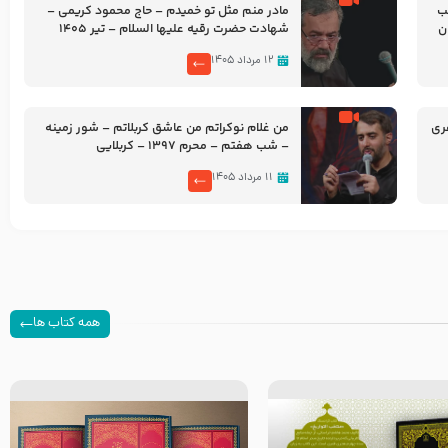
شب
مادر منم مثل تو خمیدم – حاج محمود کریمی –
شهادت حضرت رقیه علیها السلام – تیر ۱۴۰۵
هیئت رایة العباس علیه السلام
۱۲ مرداد ۱۴۰۵
ری
من غلام نوکراتم من عاشق کربلاتم – شور زمینه
– شب هفتم – محرم 1397 – کربلایی
محمدحسین پویانفر
۱۱ مرداد ۱۴۰۵
همه کتاب ها