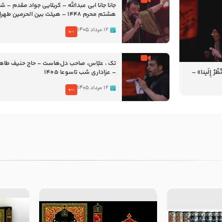
جانا جانا ابی عبدالله – کربلایی جواد مقدم – 
هشتم محرم 1448 – هیئت بین الحرمین طهران
۱۲ مرداد ۱۴۰۵
تک ، عبّاس، صاحب دل‌هاست – حاج حنیف طاه
رْ إِلَینا» –
– عزاداری شب تاسوعا 1405
14
۱۲ مرداد ۱۴۰۵