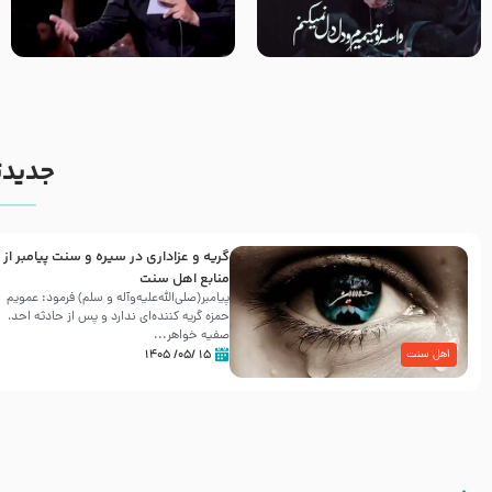
مصداق کربلا – حاج حسین سیب
شور ، حسینا! به‌ حق زهرا «أُنْظُرْ
سرخی
إِلَینا» – عزاداری شب هفتم ماه
محرّم 1405
جدیدت
گریه و عزاداری در سیره و سنت پیامبر از
منابع اهل سنت
پیامبر(صلی‌الله‌علیه‌وآله و سلم) فرمود: عمویم
حمزه گریه کننده‌ای ندارد و پس از حادثه احد،
صفیه خواهر...
۱۵ /۰۵/ ۱۴۰۵
اهل سنت