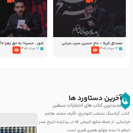
مصداق کربلا – حاج حسین سیب سرخی
شور ، حسینا! به‌ حق زهرا «أُنْظُ
عزاداری شب هفتم ماه محرّم 05
۱۲ مرداد ۱۴۰۵
۱۲ مرداد ۱۴۰۵
آخرین دستاورد ها
جدیدترین کتاب های انتشارات سبطین
کتاب گرانسنگ منتخب التواريخ، تألیف محمد هاشم
خراسانی، از جمله منابع تاریخی که در بردارنده تاریخ صدر
اسلام تا سده چهارم هجری قمری است.