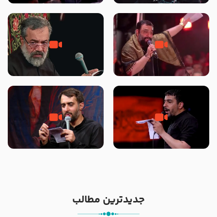
محرّم 1405
جانا جانا ابی عبدالله – کربلایی جواد
مادر منم مثل تو خمیدم – حاج
مقدم – شب هشتم محرم 1448 –
محمود کریمی – شهادت حضرت
هیئت بین الحرمین طهران
رقیه علیها السلام – تیر ۱۴۰۵
هیئت رایة العباس علیه السلام
تک ، عبّاس، صاحب دل‌هاست –
من غلام نوکراتم من عاشق کربلاتم
حاج حنیف طاهری – عزاداری شب
– شور زمینه – شب هفتم – محرم
تاسوعا 1405
1397 – کربلایی محمدحسین
پویانفر
جدیدترین مطالب