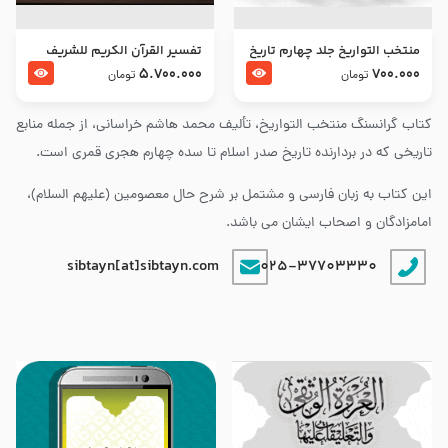
منتخب التواریخ جلد چهارم تاریخ
تفسير القرآن الكريم للشريف
امام زین العابدین و امام محمد
المرتضي قدس سرّه
5.700.000
700.000
تومان
تومان
باقر علیهما السلام
کتاب گرانسنگ منتخب التواريخ، تألیف محمد هاشم خراسانی، از جمله منابع
تاریخی که در بردارنده تاریخ صدر اسلام تا سده چهارم هجری قمری است.
این کتاب به زبان فارسی و مشتمل بر شرح حال معصومین (علیهم السلام)،
امامزادگان و اصحاب ایشان می باشد.
sibtayn[at]sibtayn.com
025-37703330