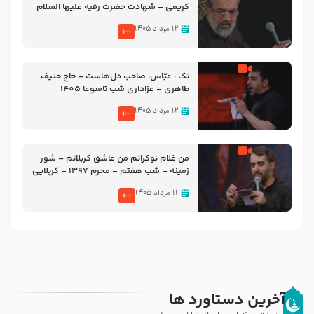
کریمی – شهادت حضرت رقیه علیها السلام
– تیر ۱۴۰۵ هیئت رایة العباس علیه السلام
۱۲ مرداد ۱۴۰۵
تک ، عبّاس، صاحب دل‌هاست – حاج حنیف
طاهری – عزاداری شب تاسوعا 1405
۱۲ مرداد ۱۴۰۵
من غلام نوکراتم من عاشق کربلاتم – شور
زمینه – شب هفتم – محرم 1397 – کربلایی
محمدحسین پویانفر
۱۱ مرداد ۱۴۰۵
آخرین دستاورد ها