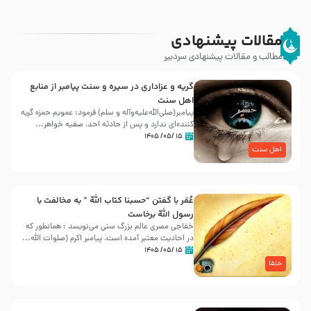
مقالات پیشنهادی
مطالب و مقالات پیشنهادی سردبیر
گریه و عزاداری در سیره و سنت پیامبر از منابع
اهل سنت
پیامبر(صلی‌الله‌علیه‌وآله و سلم) فرمود: عمویم حمزه گریه
کننده‌ای ندارد و پس از حادثه احد، صفیه خواهر...
۱۵ /۰۵/ ۱۴۰۵
اهل سنت
عُمَر با گفتن “حسبنا كتاب اللّه ” به مخالفت با
رسول اللّه برخاست
خفاجی مصری عالم بزرگ سنی می‌نویسد : همانطور که
در احادیث معتبر آمده است، پیامبر اکرم (صلوات اللّه...
۱۵ /۰۵/ ۱۴۰۵
خلفا