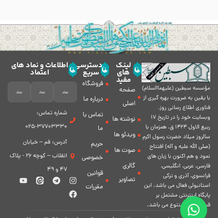
لینک
دسترسی
اطلاعات و نماد های
های
سریع
اعتماد
مفید
فروشگاه
مؤسسه سبطين (عليهماالسلام)
صفحه
با يقين به ضرورت بهره گیرى از
درباره ما
اصلی
فناورى اطلاع رسانى روز،
شماره تماس:
تماس با
وبسایت خود را در تاريخ 17
نوشته ها
37703330-025
ربيع الاول 1424 ق. همزمان با
ما
ویدئو ها
سالروز ميلاد حضرت رسول اكرم
آدرس: قم – خیابان
حریم
(صلی الله علیه و آله) افتتاح
صوت ها
انقلاب – کوچه 26 - پلاک
نمود و هم اكنون با زبان های
خصوصی
گالری
فارسی، عربى، انگلیسی،
47 و 49
قوانین
فرانسوی، آذری و ترکی
تصاویر
استانبولی فعال مى باشد. اين
مقررات
پايگاه اينترنتى مشتمل بر
قسمت هاى متنوع مى باشد.