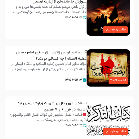
سوزدل جا مانده‌ای از زیارت اربعین
زائران راهی می‌شوند،کم‌ کم همه رفتنی‌ها می‌روند و
جامانده‌ها…جامانده‌ها چشم می‌بندند.چگونه؟می‌...
۱۴ /۰۵/ ۱۴۰۵
جالب و خواندنی
آیا میدانید اولین زائران مزار مطهر امام حسین
(علیه السلام) چه کسانی بودند؟
مرقد مطهر امام حسین (علیه السلام) و قتلگاه ایشان از
لحظه شهادت و حتی پیش از آن، همواره مورد توجه و
ز...
۱۴ /۰۵/ ۱۴۰۵
آیا میدانید؟
اسنادی کهن دال بر شهرت زیارت اربعین نزد
امامیه در قرن ۶ و ۷ هجری
کتاب «العَلَمُ المَشهور في فَوائِدِ فَضلِ الأيّامِ وَالشُّهورِ»
تألیف عالم برجسته‌ی اهل‌سنّت…...
۱۳ /۰۵/ ۱۴۰۵
جالب و خواندنی