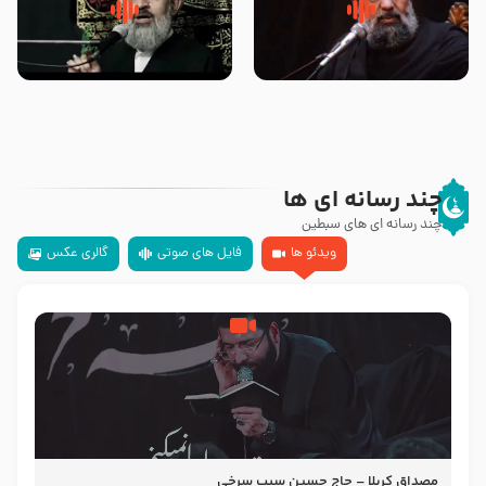
سلام جوانی که امام حسین علیه
زیارتی که اسباب رزق زیاد و عمر
السلام خودش جوابش را دادند
طولانی است حجت السلام حسین
-حجت الاسلام بندانی
یوسفی
چند رسانه ای ها
چند رسانه ای های سبطین
ویدئو ها
فایل های صوتی
گالری عکس
مصداق کربلا – حاج حسین سیب سرخی