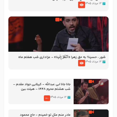
۱۲ مرداد ۱۴۰۵
شور ، حسینا! به‌ حق زهرا «أُنْظُرْ إِلَینا» – عزاداری شب هفتم ماه
محرّم 1405
۱۲ مرداد ۱۴۰۵
جانا جانا ابی عبدالله – کربلایی جواد مقدم –
شب هشتم محرم 1448 – هیئت بین
الحرمین طهران
۱۲ مرداد ۱۴۰۵
مادر منم مثل تو خمیدم – حاج محمود