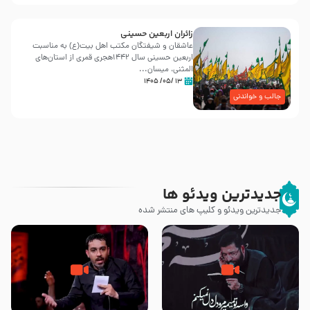
زائران اربعین حسینی
عاشقان و شیفتگان مکتب اهل بیت(ع) به مناسبت
اربعین حسینی سال ۱۴۴۲هجری قمری از استان‌های
المثنی، میسان...
۱۳ /۰۵/ ۱۴۰۵
جالب و خواندنی
جدیدترین ویدئو ها
جدیدترین ویدئو و کلیپ های منتشر شده
مصداق کربلا – حاج حسین سیب
شور ، حسینا! به‌ حق زهرا «أُنْظُرْ
سرخی
إِلَینا» – عزاداری شب هفتم ماه