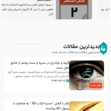
2 صفرالمظفر
1ـ ورود اسراى اهل بیت‌(علیهم السلام) به مجلس یزید
ملعون پس از این كه كاروان اسیران وارد شام شدند،
آنان
جدیدترین مقالات
جدیدترین مقالات و مطالب منتشر شده
گریه و عزاداری در سیره و سنت پیامبر از منابع
اهل سنت
پیامبر(صلی‌الله‌علیه‌وآله و سلم) فرمود: عمویم حمزه گریه
کننده‌ای ندارد و پس از حادثه احد، صفیه خواهر...
۱۵ /۰۵/ ۱۴۰۵
اهل سنت
عُمَر با گفتن “حسبنا كتاب اللّه ” به مخالفت با
رسول اللّه برخاست