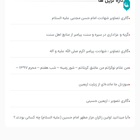
تازه ترین ها
گالری تصاویر شهادت امام حسن مجتبی علیه السلام
گریه و عزاداری در سیره و سنت پیامبر از منابع اهل سنت
گالری تصاویر : شهادت پیامبر اکرم صلی الله علیه و آله
من غلام نوکراتم من عاشق کربلاتم – شور زمینه – شب هفتم – محرم 1397 –
کربلایی محمدحسین پویانفر
سوزدل جا مانده‌ای از زیارت اربعین
گالری تصویر : اربعین حسینی
آیا میدانید اولین زائران مزار مطهر امام حسین (علیه السلام) چه کسانی بودند؟