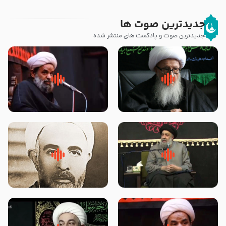
جدیدترین صوت ها
جدیدترین صوت و پادکست های منتشر شده
زوّار اربعین امام حسین (علیه
روضه جانسوز پاره های جگر امام
السلام) با این اشتیاق به زیارت
حسن مجتبی علیه السلام-حجت
بروند – آیت الله وحید خراسانی
الاسلام بندانی
لقب حضرت رقیه سلام الله علیها به
روضه‌ی مجلس یزید ملعون و
چه معناست – حجت الاسلام علوی
اسارت اهل‌بیت علیهم‌السلام –
تهرانی
مرحوم حجت‌الاسلام شیخ علی
محدث زاده