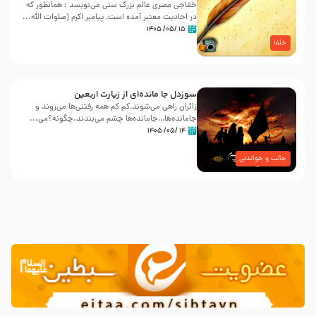
خفاجی مصری عالم بزرگ سنی می‌نویسد : همانطور که
در احادیث معتبر آمده است، پیامبر اکرم (صلوات اللّه...
۱۵ /۰۵/ ۱۴۰۵
خلفا
سوزدل جا مانده‌ای از زیارت اربعین
زائران راهی می‌شوند،کم‌ کم همه رفتنی‌ها می‌روند و
جامانده‌ها…جامانده‌ها چشم می‌بندند.چگونه؟می‌...
۱۴ /۰۵/ ۱۴۰۵
جالب و خواندنی