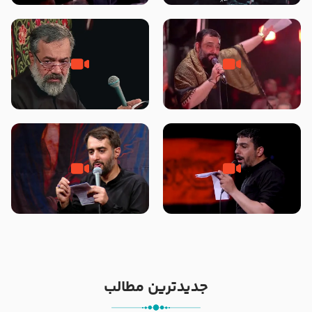
محرّم 1405
جانا جانا ابی عبدالله – کربلایی جواد
مادر منم مثل تو خمیدم – حاج
مقدم – شب هشتم محرم 1448 –
محمود کریمی – شهادت حضرت
هیئت بین الحرمین طهران
رقیه علیها السلام – تیر ۱۴۰۵
هیئت رایة العباس علیه السلام
تک ، عبّاس، صاحب دل‌هاست –
من غلام نوکراتم من عاشق کربلاتم
حاج حنیف طاهری – عزاداری شب
– شور زمینه – شب هفتم – محرم
تاسوعا 1405
1397 – کربلایی محمدحسین
پویانفر
جدیدترین مطالب