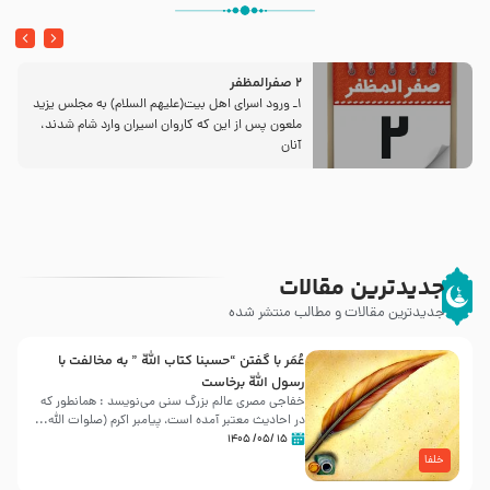
2 صفرالمظفر
1ـ ورود اسراى اهل بیت‌(علیهم السلام) به مجلس یزید
ملعون پس از این كه كاروان اسیران وارد شام شدند،
آنان
جدیدترین مقالات
جدیدترین مقالات و مطالب منتشر شده
عُمَر با گفتن “حسبنا كتاب اللّه ” به مخالفت با
رسول اللّه برخاست
خفاجی مصری عالم بزرگ سنی می‌نویسد : همانطور که
در احادیث معتبر آمده است، پیامبر اکرم (صلوات اللّه...
۱۵ /۰۵/ ۱۴۰۵
خلفا