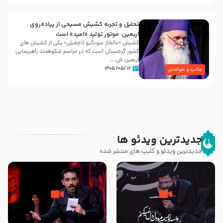
تحلیل و تجربه کشیش مسیحی از پیاده‌روی
اربعین: موتور تولید «امید» است
کشیش «مالخاز سونگیو لاچفیلی» یکی از کشیش های
کشور گرجستان است که در مراسم شکوهمند راهپیمایی
اربعین ش...
۱۲ /۰۵/ ۱۴۰۵
جالب و خواندنی
جدیدترین ویدئو ها
جدیدترین ویدئو و کلیپ های منتشر شده
مصداق کربلا – حاج حسین سیب
شور ، حسینا! به‌ حق زهرا «أُنْظُرْ
سرخی
إِلَینا» – عزاداری شب هفتم ماه