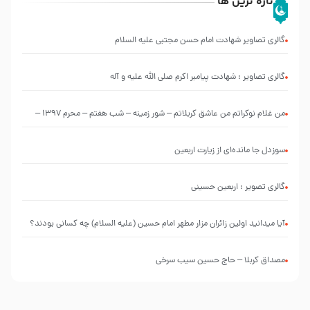
تازه ترین ها
گالری تصاویر شهادت امام حسن مجتبی علیه السلام
گالری تصاویر : شهادت پیامبر اکرم صلی الله علیه و آله
من غلام نوکراتم من عاشق کربلاتم – شور زمینه – شب هفتم – محرم 1397 –
کربلایی محمدحسین پویانفر
سوزدل جا مانده‌ای از زیارت اربعین
گالری تصویر : اربعین حسینی
آیا میدانید اولین زائران مزار مطهر امام حسین (علیه السلام) چه کسانی بودند؟
مصداق کربلا – حاج حسین سیب سرخی