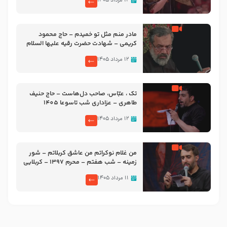
۱۲ مرداد ۱۴۰۵
مادر منم مثل تو خمیدم – حاج محمود
کریمی – شهادت حضرت رقیه علیها السلام
– تیر ۱۴۰۵ هیئت رایة العباس علیه السلام
۱۲ مرداد ۱۴۰۵
تک ، عبّاس، صاحب دل‌هاست – حاج حنیف
طاهری – عزاداری شب تاسوعا 1405
۱۲ مرداد ۱۴۰۵
من غلام نوکراتم من عاشق کربلاتم – شور
زمینه – شب هفتم – محرم 1397 – کربلایی
محمدحسین پویانفر
۱۱ مرداد ۱۴۰۵