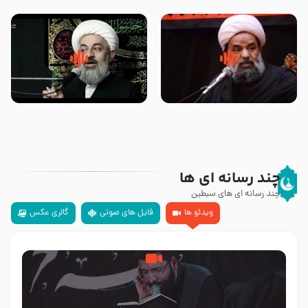
تهرانی
مرحوم حجت‌الاسلام شیخ علی
محدث زاده
سلام جوانی که امام حسین علیه
زیارتی که اسباب رزق زیاد و عمر
السلام خودش جوابش را دادند
طولانی است حجت السلام حسین
-حجت الاسلام بندانی
یوسفی
چند رسانه ای ها
چند رسانه ای های سبطین
ویدئو ها
فایل های صوتی
گالری عکس