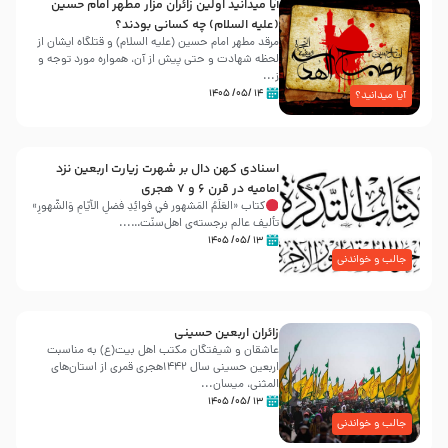
آیا میدانید اولین زائران مزار مطهر امام حسین
(علیه السلام) چه کسانی بودند؟
مرقد مطهر امام حسین (علیه السلام) و قتلگاه ایشان از
لحظه شهادت و حتی پیش از آن، همواره مورد توجه و
ز...
۱۴ /۰۵/ ۱۴۰۵
آیا میدانید؟
اسنادی کهن دال بر شهرت زیارت اربعین نزد
امامیه در قرن ۶ و ۷ هجری
کتاب «العَلَمُ المَشهور في فَوائِدِ فَضلِ الأيّامِ وَالشُّهورِ»
تألیف عالم برجسته‌ی اهل‌سنّت…...
۱۳ /۰۵/ ۱۴۰۵
جالب و خواندنی
زائران اربعین حسینی
عاشقان و شیفتگان مکتب اهل بیت(ع) به مناسبت
اربعین حسینی سال ۱۴۴۲هجری قمری از استان‌های
المثنی، میسان...
۱۳ /۰۵/ ۱۴۰۵
جالب و خواندنی