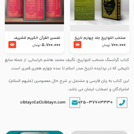
منتخب التواریخ جلد چهارم تاریخ
تفسير القرآن الكريم للشريف
امام زین العابدین و امام محمد
المرتضي قدس سرّه
5.700.000
700.000
تومان
تومان
باقر علیهما السلام
کتاب گرانسنگ منتخب التواريخ، تألیف محمد هاشم خراسانی، از جمله منابع
تاریخی که در بردارنده تاریخ صدر اسلام تا سده چهارم هجری قمری است.
این کتاب به زبان فارسی و مشتمل بر شرح حال معصومین (علیهم السلام)،
امامزادگان و اصحاب ایشان می باشد.
sibtayn[at]sibtayn.com
025-37703330