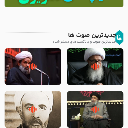
جدیدترین صوت ها
جدیدترین صوت و پادکست های منتشر شده
زوّار اربعین امام حسین (علیه
روضه جانسوز پاره های جگر امام
السلام) با این اشتیاق به زیارت
حسن مجتبی علیه السلام-حجت
بروند – آیت الله وحید خراسانی
الاسلام بندانی
لقب حضرت رقیه سلام الله علیها به
روضه‌ی مجلس یزید ملعون و
چه معناست – حجت الاسلام علوی
اسارت اهل‌بیت علیهم‌السلام –