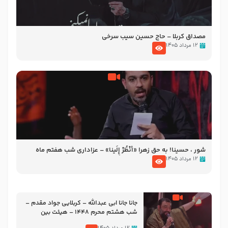
مصداق کربلا – حاج حسین سیب سرخی
۱۲ مرداد ۱۴۰۵
شور ، حسینا! به‌ حق زهرا «أُنْظُرْ إِلَینا» – عزاداری شب هفتم ماه
محرّم 1405
۱۲ مرداد ۱۴۰۵
جانا جانا ابی عبدالله – کربلایی جواد مقدم –
شب هشتم محرم 1448 – هیئت بین
الحرمین طهران