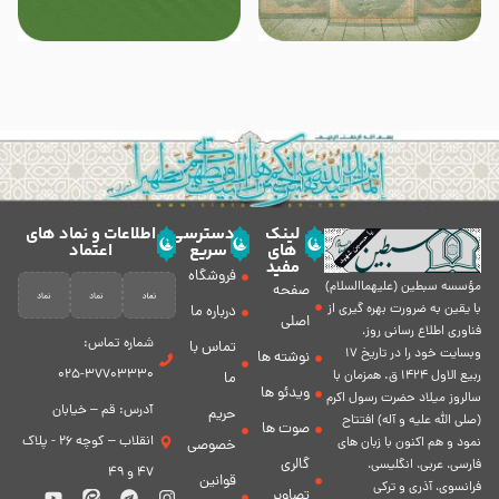
لینک
دسترسی
اطلاعات و نماد های
های
سریع
اعتماد
مفید
فروشگاه
مؤسسه سبطين (عليهماالسلام)
صفحه
با يقين به ضرورت بهره گیرى از
درباره ما
اصلی
فناورى اطلاع رسانى روز،
شماره تماس:
تماس با
وبسایت خود را در تاريخ 17
نوشته ها
37703330-025
ربيع الاول 1424 ق. همزمان با
ما
ویدئو ها
سالروز ميلاد حضرت رسول اكرم
آدرس: قم – خیابان
حریم
(صلی الله علیه و آله) افتتاح
صوت ها
انقلاب – کوچه 26 - پلاک
نمود و هم اكنون با زبان های
خصوصی
گالری
فارسی، عربى، انگلیسی،
47 و 49
قوانین
فرانسوی، آذری و ترکی
تصاویر