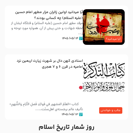
آیا میدانید اولین زائران مزار مطهر امام حسین
(علیه السلام) چه کسانی بودند؟
مرقد مطهر امام حسین (علیه السلام) و قتلگاه ایشان از
لحظه شهادت و حتی پیش از آن، همواره مورد توجه و
ز...
۱۴ /۰۵/ ۱۴۰۵
آیا میدانید؟
اسنادی کهن دال بر شهرت زیارت اربعین نزد
امامیه در قرن ۶ و ۷ هجری
کتاب «العَلَمُ المَشهور في فَوائِدِ فَضلِ الأيّامِ وَالشُّهورِ»
تألیف عالم برجسته‌ی اهل‌سنّت…...
جالب و خواندنی
۱۳ /۰۵/ ۱۴۰۵
روز شمار تاریخ اسلام