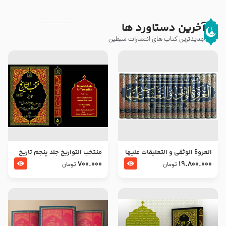
آخرین دستاورد ها
جدیدترین کتاب های انتشارات سبطین
العروة الوثقى و التعليقات عليها
منتخب التواریخ جلد پنجم تاریخ
– طرح جدید
امام جعفر صادق و امام موسی
700.000
19.800.000
تومان
تومان
بن جعفر علیهما السلام