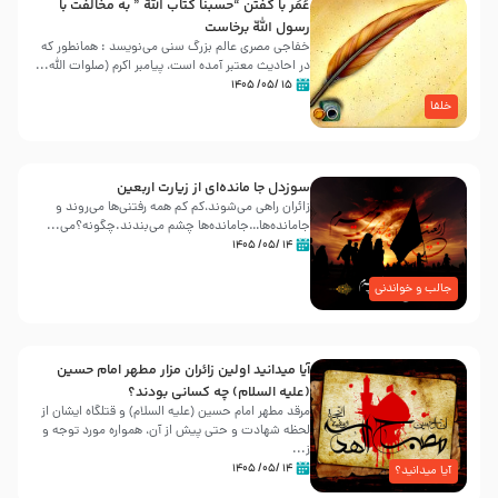
عُمَر با گفتن “حسبنا كتاب اللّه ” به مخالفت با
رسول اللّه برخاست
خفاجی مصری عالم بزرگ سنی می‌نویسد : همانطور که
در احادیث معتبر آمده است، پیامبر اکرم (صلوات اللّه...
۱۵ /۰۵/ ۱۴۰۵
خلفا
سوزدل جا مانده‌ای از زیارت اربعین
زائران راهی می‌شوند،کم‌ کم همه رفتنی‌ها می‌روند و
جامانده‌ها…جامانده‌ها چشم می‌بندند.چگونه؟می‌...
۱۴ /۰۵/ ۱۴۰۵
جالب و خواندنی
آیا میدانید اولین زائران مزار مطهر امام حسین
(علیه السلام) چه کسانی بودند؟
مرقد مطهر امام حسین (علیه السلام) و قتلگاه ایشان از
لحظه شهادت و حتی پیش از آن، همواره مورد توجه و
ز...
۱۴ /۰۵/ ۱۴۰۵
آیا میدانید؟