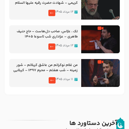
کریمی – شهادت حضرت رقیه علیها السلام
– تیر ۱۴۰۵ هیئت رایة العباس علیه السلام
۱۲ مرداد ۱۴۰۵
تک ، عبّاس، صاحب دل‌هاست – حاج حنیف
طاهری – عزاداری شب تاسوعا 1405
۱۲ مرداد ۱۴۰۵
من غلام نوکراتم من عاشق کربلاتم – شور
زمینه – شب هفتم – محرم 1397 – کربلایی
محمدحسین پویانفر
۱۱ مرداد ۱۴۰۵
آخرین دستاورد ها