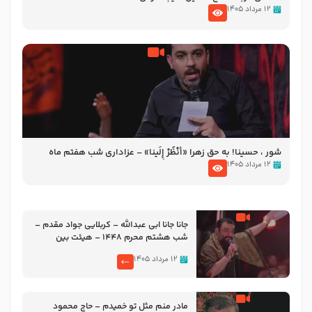
۱۲ مرداد ۱۴۰۵
شور ، حسینا! به‌ حق زهرا «أُنْظُرْ إِلَینا» – عزاداری شب هفتم ماه
محرّم 1405
۱۲ مرداد ۱۴۰۵
جانا جانا ابی عبدالله – کربلایی جواد مقدم –
شب هشتم محرم 1448 – هیئت بین
الحرمین طهران
۱۲ مرداد ۱۴۰۵
مادر منم مثل تو خمیدم – حاج محمود