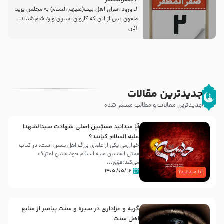
2 صفرالمظفر
1ـ ورود اسراى اهل بیت‌(علیهم السلام) به مجلس یزید
ملعون پس از این كه كاروان اسیران وارد شام شدند،
آنان
جدیدترین مقالات
جدیدترین مقالات و مطالب منتشر شده
آیا میدانید مسبّبین اصلی شهادت سیدالشهدا
علیه ‌السلام کیانند؟
خوارزمی یکی از علمای بزرگ اهل تسنن است، در کتاب
مقتل الحسین علیه ‌السلام خود چنین اعتراف
می‌کند:فوَق...
۱۶ /۰۵/ ۱۴۰۵
آیا میدانید؟
گریه و عزاداری در سیره و سنت پیامبر از منابع
اهل سنت