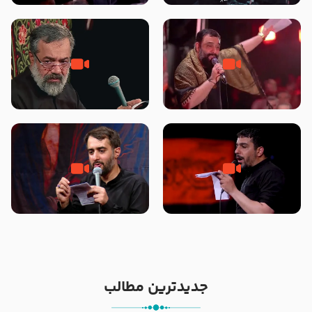
محرّم 1405
جانا جانا ابی عبدالله – کربلایی جواد
مادر منم مثل تو خمیدم – حاج
مقدم – شب هشتم محرم 1448 –
محمود کریمی – شهادت حضرت
هیئت بین الحرمین طهران
رقیه علیها السلام – تیر ۱۴۰۵
هیئت رایة العباس علیه السلام
تک ، عبّاس، صاحب دل‌هاست –
من غلام نوکراتم من عاشق کربلاتم
حاج حنیف طاهری – عزاداری شب
– شور زمینه – شب هفتم – محرم
تاسوعا 1405
1397 – کربلایی محمدحسین
پویانفر
جدیدترین مطالب