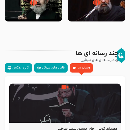
سلام جوانی که امام حسین علیه
زیارتی که اسباب رزق زیاد و عمر
السلام خودش جوابش را دادند
طولانی است حجت السلام حسین
-حجت الاسلام بندانی
یوسفی
چند رسانه ای ها
چند رسانه ای های سبطین
ویدئو ها
فایل های صوتی
گالری عکس
مصداق کربلا – حاج حسین سیب سرخی