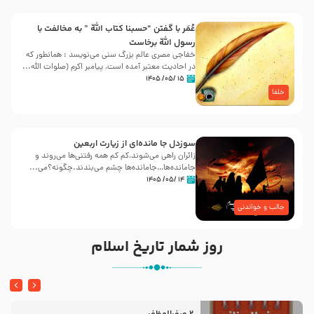
عُمَر با گفتن “حسبنا كتاب اللّه ” به مخالفت با
رسول اللّه برخاست
خفاجی مصری عالم بزرگ سنی می‌نویسد : همانطور که
در احادیث معتبر آمده است، پیامبر اکرم (صلوات اللّه...
۱۵ /۰۵/ ۱۴۰۵
خلفا
سوزدل جا مانده‌ای از زیارت اربعین
زائران راهی می‌شوند،کم‌ کم همه رفتنی‌ها می‌روند و
جامانده‌ها…جامانده‌ها چشم می‌بندند.چگونه؟می‌...
۱۴ /۰۵/ ۱۴۰۵
جالب و خواندنی
روز شمار تاریخ اسلام