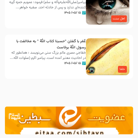
پیامبر(صلی‌الله‌علیه‌وآله و سلم) فرمود: عمویم حمزه گریه
کننده‌ای ندارد و پس از حادثه احد، صفیه خواهر...
۱۵ /۰۵/ ۱۴۰۵
اهل سنت
عُمَر با گفتن “حسبنا كتاب اللّه ” به مخالفت با
رسول اللّه برخاست
خفاجی مصری عالم بزرگ سنی می‌نویسد : همانطور که
در احادیث معتبر آمده است، پیامبر اکرم (صلوات اللّه...
۱۵ /۰۵/ ۱۴۰۵
خلفا