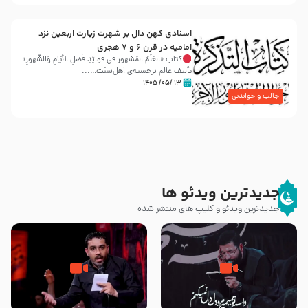
اسنادی کهن دال بر شهرت زیارت اربعین نزد
امامیه در قرن ۶ و ۷ هجری
کتاب «العَلَمُ المَشهور في فَوائِدِ فَضلِ الأيّامِ وَالشُّهورِ»
تألیف عالم برجسته‌ی اهل‌سنّت…...
۱۳ /۰۵/ ۱۴۰۵
جالب و خواندنی
جدیدترین ویدئو ها
جدیدترین ویدئو و کلیپ های منتشر شده
مصداق کربلا – حاج حسین سیب
شور ، حسینا! به‌ حق زهرا «أُنْظُرْ
سرخی
إِلَینا» – عزاداری شب هفتم ماه