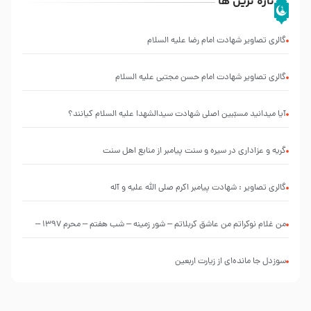
تازه ترین ها
گالری تصاویر شهادت امام رضا علیه السلام
گالری تصاویر شهادت امام حسن مجتبی علیه السلام
آیا میدانید مسبّبین اصلی شهادت سیدالشهدا علیه ‌السلام کیانند؟
گریه و عزاداری در سیره و سنت پیامبر از منابع اهل سنت
گالری تصاویر : شهادت پیامبر اکرم صلی الله علیه و آله
من غلام نوکراتم من عاشق کربلاتم – شور زمینه – شب هفتم – محرم 1397 –
کربلایی محمدحسین پویانفر
سوزدل جا مانده‌ای از زیارت اربعین