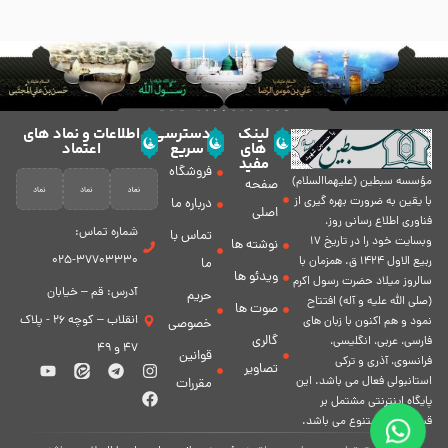
لینک
دسترسی
اطلاعات و نماد های
های
سریع
اعتماد
مفید
فروشگاه
مؤسسه سبطين (عليهماالسلام)
صفحه
با يقين به ضرورت بهره گیرى از
درباره ما
اصلی
فناورى اطلاع رسانى روز،
شماره تماس:
تماس با
وبسایت خود را در تاريخ 17
نوشته ها
37703330-025
ربيع الاول 1424 ق. همزمان با
ما
ویدئو ها
سالروز ميلاد حضرت رسول اكرم
آدرس: قم – خیابان
حریم
(صلی الله علیه و آله) افتتاح
صوت ها
انقلاب – کوچه 26 - پلاک
نمود و هم اكنون با زبان های
خصوصی
گالری
فارسی، عربى، انگلیسی،
47 و 49
قوانین
فرانسوی، آذری و ترکی
تصاویر
استانبولی فعال مى باشد. اين
مقررات
پايگاه اينترنتى مشتمل بر
قسمت هاى متنوع مى باشد.