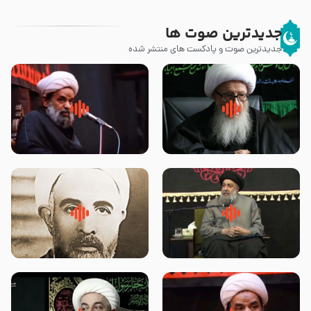
جدیدترین صوت ها
جدیدترین صوت و پادکست های منتشر شده
زوّار اربعین امام حسین (علیه
روضه جانسوز پاره های جگر امام
السلام) با این اشتیاق به زیارت
حسن مجتبی علیه السلام-حجت
بروند – آیت الله وحید خراسانی
الاسلام بندانی
لقب حضرت رقیه سلام الله علیها به
روضه‌ی مجلس یزید ملعون و
چه معناست – حجت الاسلام علوی
اسارت اهل‌بیت علیهم‌السلام –
تهرانی
مرحوم حجت‌الاسلام شیخ علی
محدث زاده