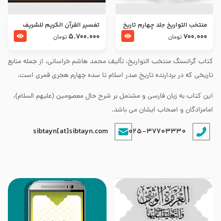
منتخب التواریخ جلد چهارم تاریخ
تفسير القرآن الكريم للشريف
امام زین العابدین و امام محمد
المرتضي قدس سرّه
5.700.000
700.000
تومان
تومان
باقر علیهما السلام
کتاب گرانسنگ منتخب التواريخ، تألیف محمد هاشم خراسانی، از جمله منابع
تاریخی که در بردارنده تاریخ صدر اسلام تا سده چهارم هجری قمری است.
این کتاب به زبان فارسی و مشتمل بر شرح حال معصومین (علیهم السلام)،
امامزادگان و اصحاب ایشان می باشد.
sibtayn[at]sibtayn.com
025-37703330