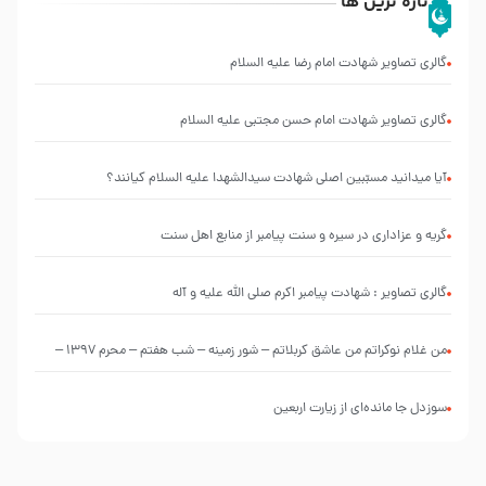
تازه ترین ها
گالری تصاویر شهادت امام رضا علیه السلام
گالری تصاویر شهادت امام حسن مجتبی علیه السلام
آیا میدانید مسبّبین اصلی شهادت سیدالشهدا علیه ‌السلام کیانند؟
گریه و عزاداری در سیره و سنت پیامبر از منابع اهل سنت
گالری تصاویر : شهادت پیامبر اکرم صلی الله علیه و آله
من غلام نوکراتم من عاشق کربلاتم – شور زمینه – شب هفتم – محرم 1397 –
کربلایی محمدحسین پویانفر
سوزدل جا مانده‌ای از زیارت اربعین