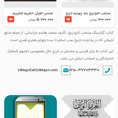
منتخب التواریخ جلد چهارم تاریخ
تفسير القرآن الكريم للشريف
امام زین العابدین و امام محمد
المرتضي قدس سرّه
5.700.000
700.000
تومان
تومان
باقر علیهما السلام
کتاب گرانسنگ منتخب التواريخ، تألیف محمد هاشم خراسانی، از جمله منابع
تاریخی که در بردارنده تاریخ صدر اسلام تا سده چهارم هجری قمری است.
این کتاب به زبان فارسی و مشتمل بر شرح حال معصومین (علیهم السلام)،
امامزادگان و اصحاب ایشان می باشد.
sibtayn[at]sibtayn.com
025-37703330