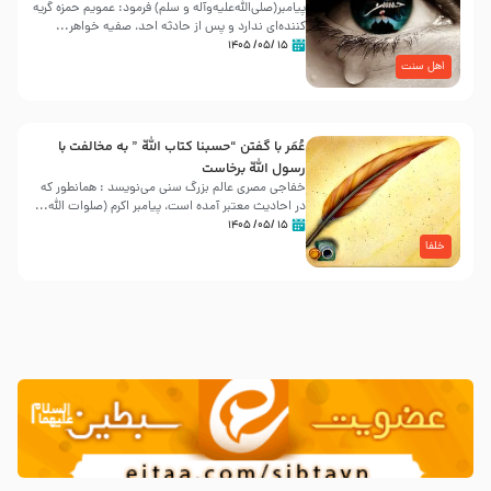
پیامبر(صلی‌الله‌علیه‌وآله و سلم) فرمود: عمویم حمزه گریه
کننده‌ای ندارد و پس از حادثه احد، صفیه خواهر...
۱۵ /۰۵/ ۱۴۰۵
اهل سنت
عُمَر با گفتن “حسبنا كتاب اللّه ” به مخالفت با
رسول اللّه برخاست
خفاجی مصری عالم بزرگ سنی می‌نویسد : همانطور که
در احادیث معتبر آمده است، پیامبر اکرم (صلوات اللّه...
۱۵ /۰۵/ ۱۴۰۵
خلفا