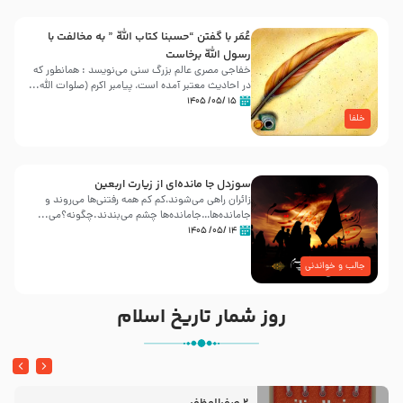
عُمَر با گفتن “حسبنا كتاب اللّه ” به مخالفت با
رسول اللّه برخاست
خفاجی مصری عالم بزرگ سنی می‌نویسد : همانطور که
در احادیث معتبر آمده است، پیامبر اکرم (صلوات اللّه...
۱۵ /۰۵/ ۱۴۰۵
خلفا
سوزدل جا مانده‌ای از زیارت اربعین
زائران راهی می‌شوند،کم‌ کم همه رفتنی‌ها می‌روند و
جامانده‌ها…جامانده‌ها چشم می‌بندند.چگونه؟می‌...
۱۴ /۰۵/ ۱۴۰۵
جالب و خواندنی
روز شمار تاریخ اسلام