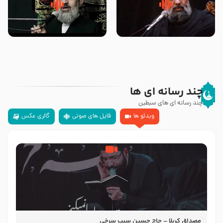
سلام جوانی که امام حسین علیه
زیارتی که اسباب رزق زیاد و عمر
السلام خودش جوابش را دادند
طولانی است حجت السلام حسین
-حجت الاسلام بندانی
یوسفی
چند رسانه ای ها
چند رسانه ای های سبطین
ویدئو ها
فایل های صوتی
گالری عکس
مصداق کربلا – حاج حسین سیب سرخی