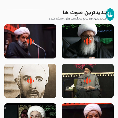
جدیدترین صوت ها
جدیدترین صوت و پادکست های منتشر شده
زوّار اربعین امام حسین (علیه
روضه جانسوز پاره های جگر امام
السلام) با این اشتیاق به زیارت
حسن مجتبی علیه السلام-حجت
بروند – آیت الله وحید خراسانی
الاسلام بندانی
لقب حضرت رقیه سلام الله علیها به
روضه‌ی مجلس یزید ملعون و
چه معناست – حجت الاسلام علوی
اسارت اهل‌بیت علیهم‌السلام –
تهرانی
مرحوم حجت‌الاسلام شیخ علی
محدث زاده