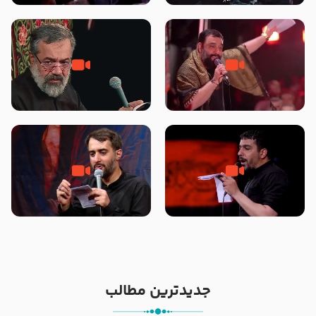
محرّم 1405
جانا جانا ابی عبدالله – کربلایی جواد
مادر منم مثل تو خمیدم – حاج
مقدم – شب هشتم محرم 1448 –
محمود کریمی – شهادت حضرت
هیئت بین الحرمین طهران
رقیه علیها السلام – تیر ۱۴۰۵
هیئت رایة العباس علیه السلام
تک ، عبّاس، صاحب دل‌هاست –
من غلام نوکراتم من عاشق کربلاتم
حاج حنیف طاهری – عزاداری شب
– شور زمینه – شب هفتم – محرم
تاسوعا 1405
1397 – کربلایی محمدحسین
پویانفر
جدیدترین مطالب