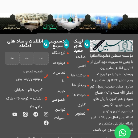
لینک
دسترسی
اطلاعات و نماد های
های
سریع
اعتماد
مفید
فروشگاه
مؤسسه سبطين (عليهماالسلام)
صفحه
با يقين به ضرورت بهره گیرى از
درباره ما
اصلی
فناورى اطلاع رسانى روز،
شماره تماس:
تماس با
وبسایت خود را در تاريخ 17
نوشته ها
37703330-025
ربيع الاول 1424 ق. همزمان با
ما
ویدئو ها
سالروز ميلاد حضرت رسول اكرم
آدرس: قم – خیابان
حریم
(صلی الله علیه و آله) افتتاح
صوت ها
انقلاب – کوچه 26 - پلاک
نمود و هم اكنون با زبان های
خصوصی
گالری
فارسی، عربى، انگلیسی،
47 و 49
قوانین
فرانسوی، آذری و ترکی
تصاویر
استانبولی فعال مى باشد. اين
مقررات
پايگاه اينترنتى مشتمل بر
قسمت هاى متنوع مى باشد.