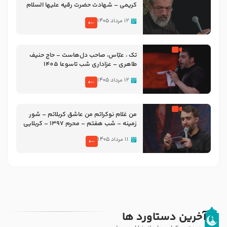
کریمی – شهادت حضرت رقیه علیها السلام
– تیر ۱۴۰۵ هیئت رایة العباس علیه السلام
۱۲ مرداد ۱۴۰۵
تک ، عبّاس، صاحب دل‌هاست – حاج حنیف
طاهری – عزاداری شب تاسوعا 1405
۱۲ مرداد ۱۴۰۵
من غلام نوکراتم من عاشق کربلاتم – شور
زمینه – شب هفتم – محرم 1397 – کربلایی
محمدحسین پویانفر
۱۱ مرداد ۱۴۰۵
آخرین دستاورد ها