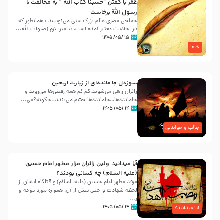
عُمَر با گفتن “حسبنا كتاب اللّه ” به مخالفت با
رسول اللّه برخاست
خفاجی مصری عالم بزرگ سنی می‌نویسد : همانطور که
در احادیث معتبر آمده است، پیامبر اکرم (صلوات اللّه...
۱۵ /۰۵/ ۱۴۰۵
خلفا
سوزدل جا مانده‌ای از زیارت اربعین
زائران راهی می‌شوند،کم‌ کم همه رفتنی‌ها می‌روند و
جامانده‌ها…جامانده‌ها چشم می‌بندند.چگونه؟می‌...
۱۴ /۰۵/ ۱۴۰۵
جالب و خواندنی
آیا میدانید اولین زائران مزار مطهر امام حسین
(علیه السلام) چه کسانی بودند؟
مرقد مطهر امام حسین (علیه السلام) و قتلگاه ایشان از
لحظه شهادت و حتی پیش از آن، همواره مورد توجه و
ز...
۱۴ /۰۵/ ۱۴۰۵
آیا میدانید؟