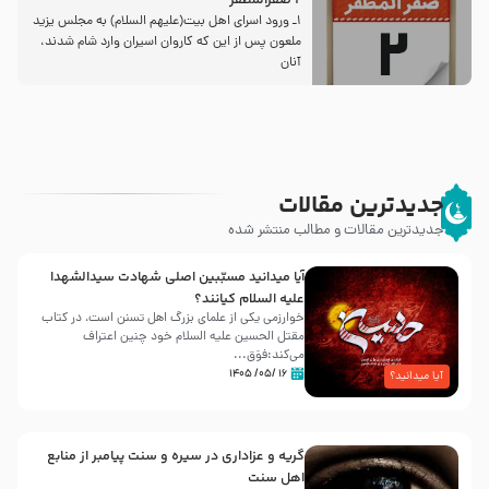
2 صفرالمظفر
1ـ ورود اسراى اهل بیت‌(علیهم السلام) به مجلس یزید
ملعون پس از این كه كاروان اسیران وارد شام شدند،
آنان
جدیدترین مقالات
جدیدترین مقالات و مطالب منتشر شده
آیا میدانید مسبّبین اصلی شهادت سیدالشهدا
علیه ‌السلام کیانند؟
خوارزمی یکی از علمای بزرگ اهل تسنن است، در کتاب
مقتل الحسین علیه ‌السلام خود چنین اعتراف
می‌کند:فوَق...
۱۶ /۰۵/ ۱۴۰۵
آیا میدانید؟
گریه و عزاداری در سیره و سنت پیامبر از منابع
اهل سنت