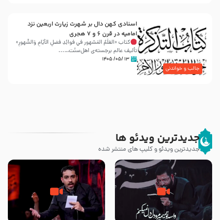
اسنادی کهن دال بر شهرت زیارت اربعین نزد
امامیه در قرن ۶ و ۷ هجری
کتاب «العَلَمُ المَشهور في فَوائِدِ فَضلِ الأيّامِ وَالشُّهورِ»
تألیف عالم برجسته‌ی اهل‌سنّت…...
۱۳ /۰۵/ ۱۴۰۵
جالب و خواندنی
جدیدترین ویدئو ها
جدیدترین ویدئو و کلیپ های منتشر شده
مصداق کربلا – حاج حسین سیب
شور ، حسینا! به‌ حق زهرا «أُنْظُرْ
سرخی
إِلَینا» – عزاداری شب هفتم ماه