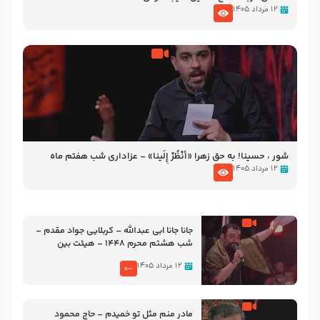
۱۲ مرداد ۱۴۰۵
شور ، حسینا! به‌ حق زهرا «أُنْظُرْ إِلَینا» – عزاداری شب هفتم ماه
محرّم 1405
۱۲ مرداد ۱۴۰۵
جانا جانا ابی عبدالله – کربلایی جواد مقدم –
شب هشتم محرم 1448 – هیئت بین
الحرمین طهران
۱۲ مرداد ۱۴۰۵
مادر منم مثل تو خمیدم – حاج محمود