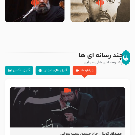
روضه‌ی مجلس یزید ملعون و
سلام جوانی که امام حسین علیه
اسارت اهل‌بیت علیهم‌السلام –
السلام خودش جوابش را دادند
مرحوم حجت‌الاسلام شیخ علی
-حجت الاسلام بندانی
محدث زاده
چند رسانه ای ها
چند رسانه ای های سبطین
ویدئو ها
فایل های صوتی
گالری عکس
مصداق کربلا – حاج حسین سیب سرخی