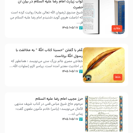
ثواب زیارت امام رضا علیه السلام در بیان آن
حضرت
شیخ صدوق (رضوان الله تعالی علیه) روایت کرده است
که اباصلت هروی گوید:شنیدم امام رضا علیه السلام می
فر...
۱۷ /۰۵/ ۱۴۰۵
عقاید
عُمَر با گفتن “حسبنا كتاب اللّه ” به مخالفت با
رسول اللّه برخاست
خفاجی مصری عالم بزرگ سنی می‌نویسد : همانطور که
در احادیث معتبر آمده است، پیامبر اکرم (صلوات اللّه...
۱۷ /۰۵/ ۱۴۰۵
خلفا
حرز عجیب امام رضا علیه السلام
مرحوم حاج شیخ عباس قمی در کتاب شریف منتهی
الآمال می‌نویسد: (ياسر) خادم مأمون ملعون گفت:
زمانى ك...
۱۷ /۰۵/ ۱۴۰۵