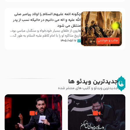
چگونه ائمه علیهم السلام را اولاد پیامبر صلی
الله علیه و اله می دانیم در حالیکه نسب از پدر
منتقل می شود
هارون از خلفای بسیار خودخواه و سنگدل عباسی بود.
تاریخ مذاکره او را با امام کاظم علیه السلام به طور گ...
جالب و خواندنی
۱۷ /۰۵/ ۱۴۰۵
جدیدترین ویدئو ها
جدیدترین ویدئو و کلیپ های منتشر شده
مصداق کربلا – حاج حسین سیب
شور ، حسینا! به‌ حق زهرا «أُنْظُرْ
سرخی
إِلَینا» – عزاداری شب هفتم ماه