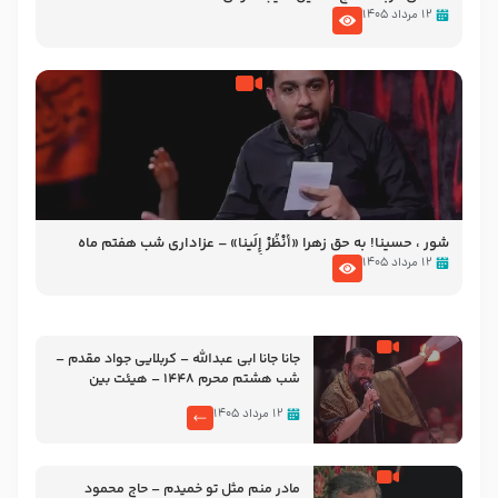
۱۲ مرداد ۱۴۰۵
شور ، حسینا! به‌ حق زهرا «أُنْظُرْ إِلَینا» – عزاداری شب هفتم ماه
محرّم 1405
۱۲ مرداد ۱۴۰۵
جانا جانا ابی عبدالله – کربلایی جواد مقدم –
شب هشتم محرم 1448 – هیئت بین
الحرمین طهران
۱۲ مرداد ۱۴۰۵
مادر منم مثل تو خمیدم – حاج محمود