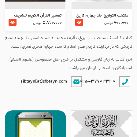
منتخب التواریخ جلد چهارم تاریخ
تفسير القرآن الكريم للشريف
امام زین العابدین و امام محمد
المرتضي قدس سرّه
5.700.000
700.000
تومان
تومان
باقر علیهما السلام
کتاب گرانسنگ منتخب التواريخ، تألیف محمد هاشم خراسانی، از جمله منابع
تاریخی که در بردارنده تاریخ صدر اسلام تا سده چهارم هجری قمری است.
این کتاب به زبان فارسی و مشتمل بر شرح حال معصومین (علیهم السلام)،
امامزادگان و اصحاب ایشان می باشد.
sibtayn[at]sibtayn.com
025-37703330