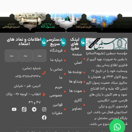
لینک
دسترسی
اطلاعات و نماد های
های
سریع
اعتماد
مفید
فروشگاه
مؤسسه سبطين (عليهماالسلام)
صفحه
با يقين به ضرورت بهره گیرى از
درباره ما
اصلی
فناورى اطلاع رسانى روز،
شماره تماس:
تماس با
وبسایت خود را در تاريخ 17
نوشته ها
37703330-025
ربيع الاول 1424 ق. همزمان با
ما
ویدئو ها
سالروز ميلاد حضرت رسول اكرم
آدرس: قم – خیابان
حریم
(صلی الله علیه و آله) افتتاح
صوت ها
انقلاب – کوچه 26 - پلاک
نمود و هم اكنون با زبان های
خصوصی
گالری
فارسی، عربى، انگلیسی،
47 و 49
قوانین
فرانسوی، آذری و ترکی
تصاویر
استانبولی فعال مى باشد. اين
مقررات
پايگاه اينترنتى مشتمل بر
قسمت هاى متنوع مى باشد.