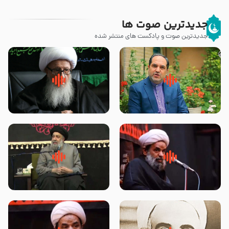
جدیدترین صوت ها
جدیدترین صوت و پادکست های منتشر شده
پیامبر صلی الله علیه وآله و سلم
زوّار اربعین امام حسین (علیه
فرمودند وای بر بچه های آخر
السلام) با این اشتیاق به زیارت
الزمان- دکتر هزار
بروند – آیت الله وحید خراسانی
روضه جانسوز پاره های جگر امام
لقب حضرت رقیه سلام الله علیها به
حسن مجتبی علیه السلام-حجت
چه معناست – حجت الاسلام علوی
الاسلام بندانی
تهرانی