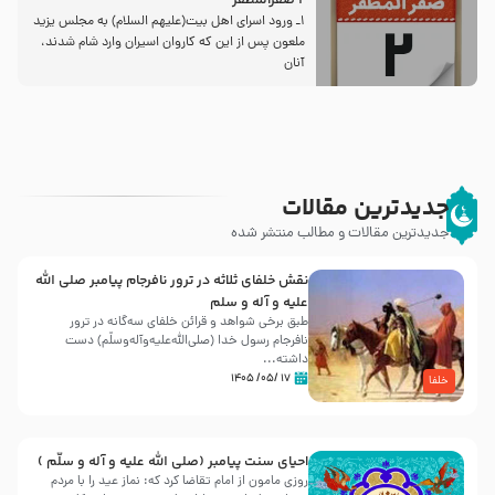
2 صفرالمظفر
1ـ ورود اسراى اهل بیت‌(علیهم السلام) به مجلس یزید
ملعون پس از این كه كاروان اسیران وارد شام شدند،
آنان
جدیدترین مقالات
جدیدترین مقالات و مطالب منتشر شده
نقش خلفای ثلاثه در ترور نافرجام پیامبر صلی الله
علیه و آله و سلم
طبق برخی شواهد و قرائن خلفای سه‌گانه در ترور
نافرجام رسول خدا (صلی‌الله‌علیه‌و‌آله‌وسلّم) دست
داشته‌...
۱۷ /۰۵/ ۱۴۰۵
خلفا
احیای سنت پیامبر (صلی الله علیه و آله و سلّم )
روزی مامون از امام تقاضا کرد که: نماز عید را با مردم