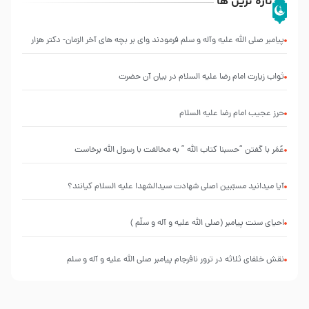
تازه ترین ها
پیامبر صلی الله علیه وآله و سلم فرمودند وای بر بچه های آخر الزمان- دکتر هزار
ثواب زیارت امام رضا علیه السلام در بیان آن حضرت
حرز عجیب امام رضا علیه السلام
عُمَر با گفتن “حسبنا كتاب اللّه ” به مخالفت با رسول اللّه برخاست
آیا میدانید مسبّبین اصلی شهادت سیدالشهدا علیه ‌السلام کیانند؟
احیای سنت پیامبر (صلی الله علیه و آله و سلّم )
نقش خلفای ثلاثه در ترور نافرجام پیامبر صلی الله علیه و آله و سلم