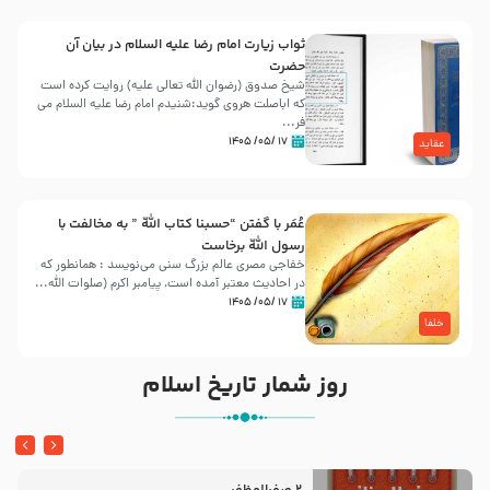
ثواب زیارت امام رضا علیه السلام در بیان آن
حضرت
شیخ صدوق (رضوان الله تعالی علیه) روایت کرده است
که اباصلت هروی گوید:شنیدم امام رضا علیه السلام می
فر...
۱۷ /۰۵/ ۱۴۰۵
عقاید
عُمَر با گفتن “حسبنا كتاب اللّه ” به مخالفت با
رسول اللّه برخاست
خفاجی مصری عالم بزرگ سنی می‌نویسد : همانطور که
در احادیث معتبر آمده است، پیامبر اکرم (صلوات اللّه...
۱۷ /۰۵/ ۱۴۰۵
خلفا
روز شمار تاریخ اسلام