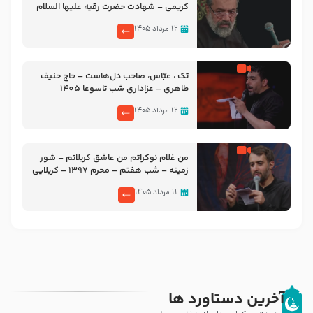
کریمی – شهادت حضرت رقیه علیها السلام
– تیر ۱۴۰۵ هیئت رایة العباس علیه السلام
۱۲ مرداد ۱۴۰۵
تک ، عبّاس، صاحب دل‌هاست – حاج حنیف
طاهری – عزاداری شب تاسوعا 1405
۱۲ مرداد ۱۴۰۵
من غلام نوکراتم من عاشق کربلاتم – شور
زمینه – شب هفتم – محرم 1397 – کربلایی
محمدحسین پویانفر
۱۱ مرداد ۱۴۰۵
آخرین دستاورد ها