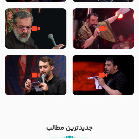
محرّم 1405
جانا جانا ابی عبدالله – کربلایی جواد
مادر منم مثل تو خمیدم – حاج
مقدم – شب هشتم محرم 1448 –
محمود کریمی – شهادت حضرت
هیئت بین الحرمین طهران
رقیه علیها السلام – تیر ۱۴۰۵
هیئت رایة العباس علیه السلام
تک ، عبّاس، صاحب دل‌هاست –
من غلام نوکراتم من عاشق کربلاتم
حاج حنیف طاهری – عزاداری شب
– شور زمینه – شب هفتم – محرم
تاسوعا 1405
1397 – کربلایی محمدحسین
پویانفر
جدیدترین مطالب