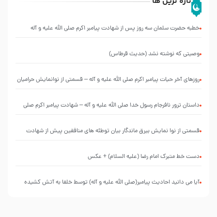
تازه ترین ها
خطبه حضرت سلمان سه روز پس از شهادت پیامبر اکرم صلی الله علیه و آله
وصیتی که نوشته نشد (حدیث قرطاس)
روزهای آخر حیات پیامبر اکرم صلی الله علیه و آله – قسمتی از نوانمایش حرامیان
در احرام – 1389
‌‌‌‌‌‌‌داستان ترور نافرجام رسول خدا صلی الله علیه و آله – شهادت پیامبر اکرم صلی
الله علیه و آله
قسمتی از نوا نمایش بیرق ماندگار بیان توطئه های منافقین پیش از شهادت
پیامبر اکرم صلی الله علیه و آله
دست خط متبرک امام رضا (علیه السلام) + عکس
آیا می دانید احادیث پیامبر(صلی الله علیه و آله) توسط خلفا به آتش کشیده
شد؟