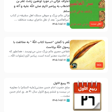
اعتراف غزالی در مورد توهین زشت عُمَر بن
الخطاب به پیامبر اکرم صلی الله علیه و آله و
سلم
غزالی عالم بزرگ و صوفی مسلك اهل سقيفه در کتاب
“سرالعالمین” بعد از نقل ماجرای بیعت متخلف ...
اهل سنت
۱۸ /۰۵/ ۱۴۰۵
عُمَر با گفتن “حسبنا كتاب اللّه ” به مخالفت با
رسول اللّه برخاست
خفاجی مصری عالم بزرگ سنی می‌نویسد : همانطور که
در احادیث معتبر آمده است، پیامبر اکرم (صلوات اللّه...
۱۸ /۰۵/ ۱۴۰۵
خلفا
26 ربيع الاول
صلح حضرت امام حسن مجتبی(علیه السلام) با معاویه
در بیست و ششم ربیع الاول سال 41 هـ .ق امام حسن
مجت...
۱۸ /۰۵/ ۱۴۰۵