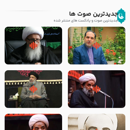
جدیدترین صوت ها
جدیدترین صوت و پادکست های منتشر شده
پیامبر صلی الله علیه وآله و سلم
زوّار اربعین امام حسین (علیه
فرمودند وای بر بچه های آخر
السلام) با این اشتیاق به زیارت
الزمان- دکتر هزار
بروند – آیت الله وحید خراسانی
روضه جانسوز پاره های جگر امام
لقب حضرت رقیه سلام الله علیها به
حسن مجتبی علیه السلام-حجت
چه معناست – حجت الاسلام علوی
الاسلام بندانی
تهرانی