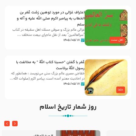
اعتراف غزالی در مورد توهین زشت عُمَر بن
الخطاب به پیامبر اکرم صلی الله علیه و آله و
سلم
غزالی عالم بزرگ و صوفی مسلك اهل سقيفه در کتاب
“سرالعالمین” بعد از نقل ماجرای بیعت متخلف ...
اهل سنت
۱۸ /۰۵/ ۱۴۰۵
عُمَر با گفتن “حسبنا كتاب اللّه ” به مخالفت با
رسول اللّه برخاست
خفاجی مصری عالم بزرگ سنی می‌نویسد : همانطور که
در احادیث معتبر آمده است، پیامبر اکرم (صلوات اللّه...
۱۸ /۰۵/ ۱۴۰۵
خلفا
روز شمار تاریخ اسلام