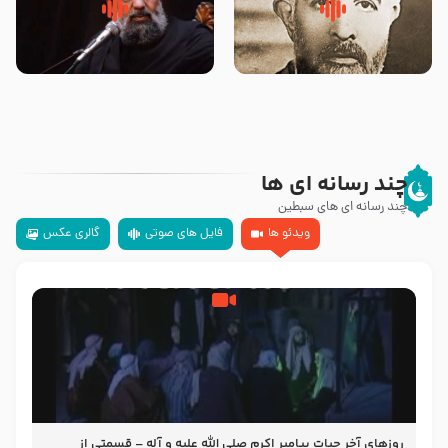
روضه‌ی مجلس یزید ملعون و
سلام جوانی که امام حسین علیه
اسارت اهل‌بیت علیهم‌السلام –
السلام خودش جوابش را دادند
مرحوم حجت‌الاسلام شیخ علی
-حجت الاسلام بندانی
محدث زاده
چند رسانه ای ها
چند رسانه ای های سبطین
ویدئو ها
فایل های صوتی
گالری عکس
روزهای آخر حیات پیامبر اکرم صلی الله علیه و آله – قسمتی از