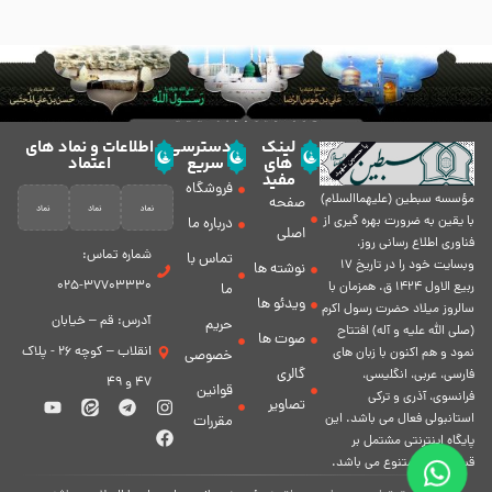
لینک
دسترسی
اطلاعات و نماد های
های
سریع
اعتماد
مفید
فروشگاه
مؤسسه سبطين (عليهماالسلام)
صفحه
با يقين به ضرورت بهره گیرى از
درباره ما
اصلی
فناورى اطلاع رسانى روز،
شماره تماس:
تماس با
وبسایت خود را در تاريخ 17
نوشته ها
37703330-025
ربيع الاول 1424 ق. همزمان با
ما
ویدئو ها
سالروز ميلاد حضرت رسول اكرم
آدرس: قم – خیابان
حریم
(صلی الله علیه و آله) افتتاح
صوت ها
انقلاب – کوچه 26 - پلاک
نمود و هم اكنون با زبان های
خصوصی
گالری
فارسی، عربى، انگلیسی،
47 و 49
قوانین
فرانسوی، آذری و ترکی
تصاویر
استانبولی فعال مى باشد. اين
مقررات
پايگاه اينترنتى مشتمل بر
قسمت هاى متنوع مى باشد.