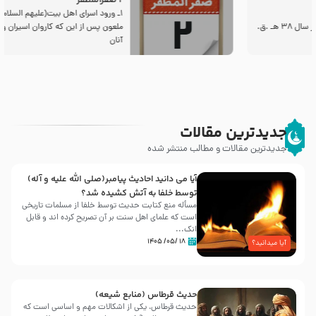
2 صفرالمظفر
1ـ ورود اسراى اهل بیت‌(علیهم السلام) به مجلس یزید
ملعون پس از این كه كاروان اسیران وارد شام شدند،
آنان
جدیدترین مقالات
جدیدترین مقالات و مطالب منتشر شده
آیا می دانید احادیث پیامبر(صلی الله علیه و آله)
توسط خلفا به آتش کشیده شد؟
مسأله منع کتابت حدیث توسط خلفا از مسلمات تاریخی
است که علمای اهل سنت بر آن تصریح کرده اند و قابل
انک...
۱۸ /۰۵/ ۱۴۰۵
آیا میدانید؟
حدیث قرطاس (منابع شیعه)
حدیث قرطاس، یکی از اشکالات مهم و اساسی است که