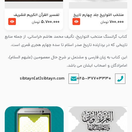
منتخب التواریخ جلد چهارم تاریخ
تفسير القرآن الكريم للشريف
امام زین العابدین و امام محمد
المرتضي قدس سرّه
5.700.000
700.000
تومان
تومان
باقر علیهما السلام
کتاب گرانسنگ منتخب التواريخ، تألیف محمد هاشم خراسانی، از جمله منابع
تاریخی که در بردارنده تاریخ صدر اسلام تا سده چهارم هجری قمری است.
این کتاب به زبان فارسی و مشتمل بر شرح حال معصومین (علیهم السلام)،
امامزادگان و اصحاب ایشان می باشد.
sibtayn[at]sibtayn.com
025-37703330