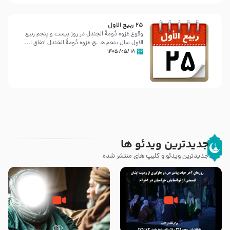
25 ربيع الاول
وقوع غزوه دُومةُ الجَندل در روز بیست و پنجم ربیع
الاول سال پنجم هـ .ق غزوه دُومةُ الجَندل اتفاق ا...
۱۸ /۰۵/ ۱۴۰۵
جدیدترین ویدئو ها
جدیدترین ویدئو و کلیپ های منتشر شده
روزهای آخر حیات پیامبر اکرم صلی
وصیتی که نوشته نشد (حدیث
الله علیه و آله – قسمتی از
قرطاس)