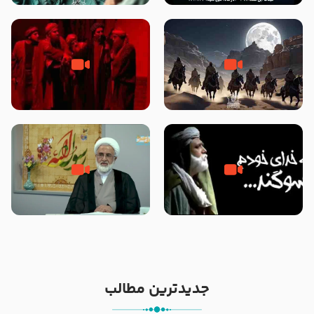
نوانمایش حرامیان در احرام – 1389
‌‌‌‌‌‌‌داستان ترور نافرجام رسول خدا
قسمتی از نوا نمایش بیرق ماندگار
صلی الله علیه و آله – شهادت
بیان توطئه های منافقین پیش از
پیامبر اکرم صلی الله علیه و آله
شهادت پیامبر اکرم صلی الله علیه
و آله
خطبه حضرت سلمان سه روز پس از
شهادت پیامبر اکرم صلی الله علیه
مادر داعش – حجت الاسلام جباری
و آله
جدیدترین مطالب