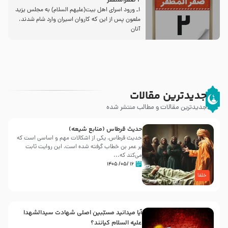
2 صفرالمظفر
1ـ ورود اسراى اهل بیت‌(علیهم السلام) به مجلس یزید
ملعون پس از این كه كاروان اسیران وارد شام شدند،
آنان
جدیدترین مقالات
جدیدترین مقالات و مطالب منتشر شده
حدیث قرطاس (منابع شیعه)
حدیث قرطاس، یکی از اشکالات مهم و اساسی است که
بر عمر بن خطاب گرفته شده است، این روایت ثابت
می‌کند که...
۱۶ /۰۵/ ۱۴۰۵
خلفا
آیا میدانید مسبّبین اصلی شهادت سیدالشهدا
علیه ‌السلام کیانند؟