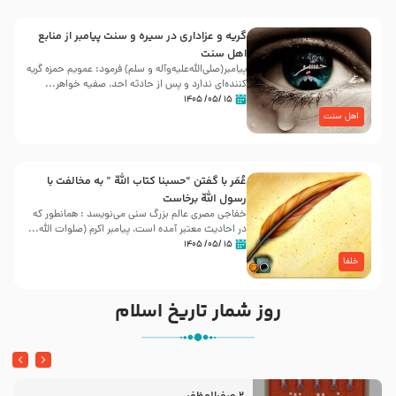
گریه و عزاداری در سیره و سنت پیامبر از منابع
اهل سنت
پیامبر(صلی‌الله‌علیه‌وآله و سلم) فرمود: عمویم حمزه گریه
کننده‌ای ندارد و پس از حادثه احد، صفیه خواهر...
۱۵ /۰۵/ ۱۴۰۵
اهل سنت
عُمَر با گفتن “حسبنا كتاب اللّه ” به مخالفت با
رسول اللّه برخاست
خفاجی مصری عالم بزرگ سنی می‌نویسد : همانطور که
در احادیث معتبر آمده است، پیامبر اکرم (صلوات اللّه...
۱۵ /۰۵/ ۱۴۰۵
خلفا
روز شمار تاریخ اسلام