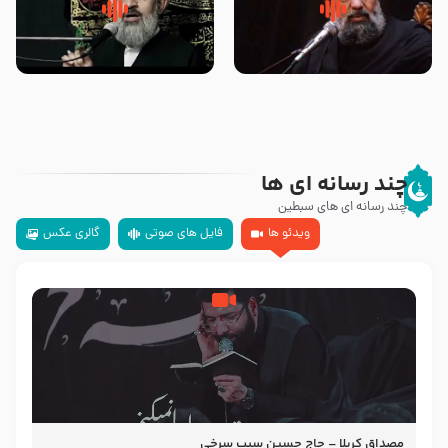
سلام جوانی که امام حسین علیه
زیارتی که اسباب رزق زیاد و عمر
السلام خودش جوابش را دادند
طولانی است حجت السلام حسین
-حجت الاسلام بندانی
یوسفی
چند رسانه ای ها
چند رسانه ای های سبطین
ویدئو ها
فایل های صوتی
گالری عکس
مصداق کربلا – حاج حسین سیب سرخی