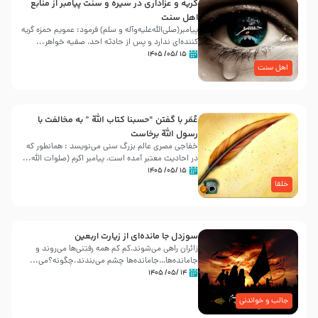
گریه و عزاداری در سیره و سنت پیامبر از منابع
اهل سنت
پیامبر(صلی‌الله‌علیه‌وآله و سلم) فرمود: عمویم حمزه گریه
کننده‌ای ندارد و پس از حادثه احد، صفیه خواهر...
۱۵ /۰۵/ ۱۴۰۵
اهل سنت
عُمَر با گفتن “حسبنا كتاب اللّه ” به مخالفت با
رسول اللّه برخاست
خفاجی مصری عالم بزرگ سنی می‌نویسد : همانطور که
در احادیث معتبر آمده است، پیامبر اکرم (صلوات اللّه...
۱۵ /۰۵/ ۱۴۰۵
خلفا
سوزدل جا مانده‌ای از زیارت اربعین
زائران راهی می‌شوند،کم‌ کم همه رفتنی‌ها می‌روند و
جامانده‌ها…جامانده‌ها چشم می‌بندند.چگونه؟می‌...
۱۴ /۰۵/ ۱۴۰۵
جالب و خواندنی