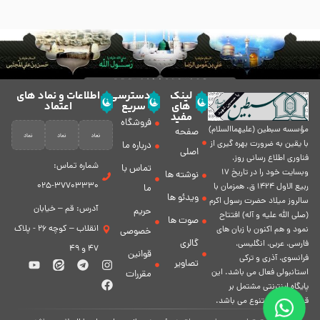
لینک
دسترسی
اطلاعات و نماد های
های
سریع
اعتماد
مفید
فروشگاه
مؤسسه سبطين (عليهماالسلام)
صفحه
با يقين به ضرورت بهره گیرى از
درباره ما
اصلی
فناورى اطلاع رسانى روز،
شماره تماس:
تماس با
وبسایت خود را در تاريخ 17
نوشته ها
37703330-025
ربيع الاول 1424 ق. همزمان با
ما
ویدئو ها
سالروز ميلاد حضرت رسول اكرم
آدرس: قم – خیابان
حریم
(صلی الله علیه و آله) افتتاح
صوت ها
انقلاب – کوچه 26 - پلاک
نمود و هم اكنون با زبان های
خصوصی
گالری
فارسی، عربى، انگلیسی،
47 و 49
قوانین
فرانسوی، آذری و ترکی
تصاویر
استانبولی فعال مى باشد. اين
مقررات
پايگاه اينترنتى مشتمل بر
قسمت هاى متنوع مى باشد.