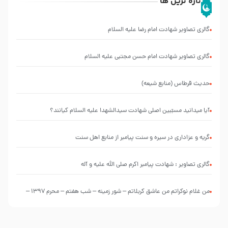
تازه ترین ها
گالری تصاویر شهادت امام رضا علیه السلام
گالری تصاویر شهادت امام حسن مجتبی علیه السلام
حدیث قرطاس (منابع شیعه)
آیا میدانید مسبّبین اصلی شهادت سیدالشهدا علیه ‌السلام کیانند؟
گریه و عزاداری در سیره و سنت پیامبر از منابع اهل سنت
گالری تصاویر : شهادت پیامبر اکرم صلی الله علیه و آله
من غلام نوکراتم من عاشق کربلاتم – شور زمینه – شب هفتم – محرم 1397 –
کربلایی محمدحسین پویانفر