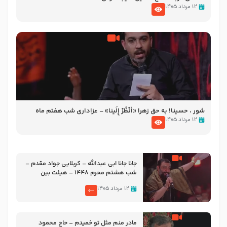
۱۲ مرداد ۱۴۰۵
شور ، حسینا! به‌ حق زهرا «أُنْظُرْ إِلَینا» – عزاداری شب هفتم ماه
محرّم 1405
۱۲ مرداد ۱۴۰۵
جانا جانا ابی عبدالله – کربلایی جواد مقدم –
شب هشتم محرم 1448 – هیئت بین
الحرمین طهران
۱۲ مرداد ۱۴۰۵
مادر منم مثل تو خمیدم – حاج محمود