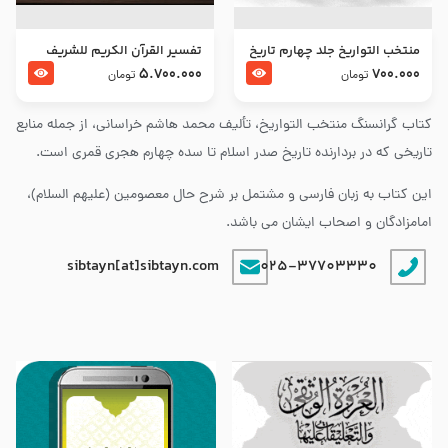
منتخب التواریخ جلد چهارم تاریخ
تفسير القرآن الكريم للشريف
امام زین العابدین و امام محمد
المرتضي قدس سرّه
5.700.000
700.000
تومان
تومان
باقر علیهما السلام
کتاب گرانسنگ منتخب التواريخ، تألیف محمد هاشم خراسانی، از جمله منابع
تاریخی که در بردارنده تاریخ صدر اسلام تا سده چهارم هجری قمری است.
این کتاب به زبان فارسی و مشتمل بر شرح حال معصومین (علیهم السلام)،
امامزادگان و اصحاب ایشان می باشد.
sibtayn[at]sibtayn.com
025-37703330