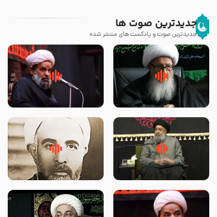
جدیدترین صوت ها
جدیدترین صوت و پادکست های منتشر شده
زوّار اربعین امام حسین (علیه
روضه جانسوز پاره های جگر امام
السلام) با این اشتیاق به زیارت
حسن مجتبی علیه السلام-حجت
بروند – آیت الله وحید خراسانی
الاسلام بندانی
لقب حضرت رقیه سلام الله علیها به
روضه‌ی مجلس یزید ملعون و
چه معناست – حجت الاسلام علوی
اسارت اهل‌بیت علیهم‌السلام –
تهرانی
مرحوم حجت‌الاسلام شیخ علی
محدث زاده