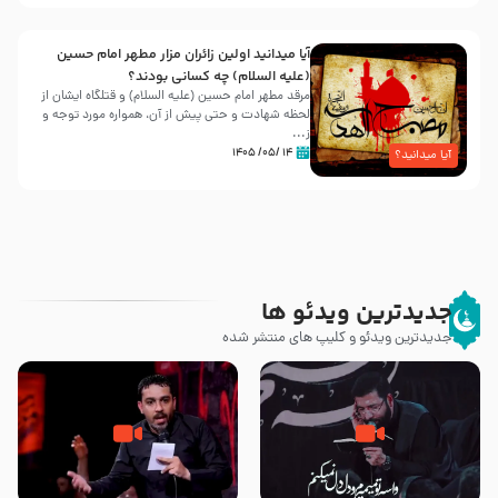
آیا میدانید اولین زائران مزار مطهر امام حسین
(علیه السلام) چه کسانی بودند؟
مرقد مطهر امام حسین (علیه السلام) و قتلگاه ایشان از
لحظه شهادت و حتی پیش از آن، همواره مورد توجه و
ز...
۱۴ /۰۵/ ۱۴۰۵
آیا میدانید؟
جدیدترین ویدئو ها
جدیدترین ویدئو و کلیپ های منتشر شده
مصداق کربلا – حاج حسین سیب
شور ، حسینا! به‌ حق زهرا «أُنْظُرْ
سرخی
إِلَینا» – عزاداری شب هفتم ماه