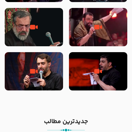
محرّم 1405
جانا جانا ابی عبدالله – کربلایی جواد
مادر منم مثل تو خمیدم – حاج
مقدم – شب هشتم محرم 1448 –
محمود کریمی – شهادت حضرت
هیئت بین الحرمین طهران
رقیه علیها السلام – تیر ۱۴۰۵
هیئت رایة العباس علیه السلام
تک ، عبّاس، صاحب دل‌هاست –
من غلام نوکراتم من عاشق کربلاتم
حاج حنیف طاهری – عزاداری شب
– شور زمینه – شب هفتم – محرم
تاسوعا 1405
1397 – کربلایی محمدحسین
پویانفر
جدیدترین مطالب