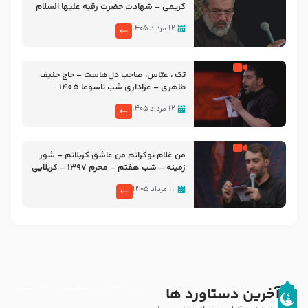
کریمی – شهادت حضرت رقیه علیها السلام
– تیر ۱۴۰۵ هیئت رایة العباس علیه السلام
۱۲ مرداد ۱۴۰۵
تک ، عبّاس، صاحب دل‌هاست – حاج حنیف
طاهری – عزاداری شب تاسوعا 1405
۱۲ مرداد ۱۴۰۵
من غلام نوکراتم من عاشق کربلاتم – شور
زمینه – شب هفتم – محرم 1397 – کربلایی
محمدحسین پویانفر
۱۱ مرداد ۱۴۰۵
آخرین دستاورد ها