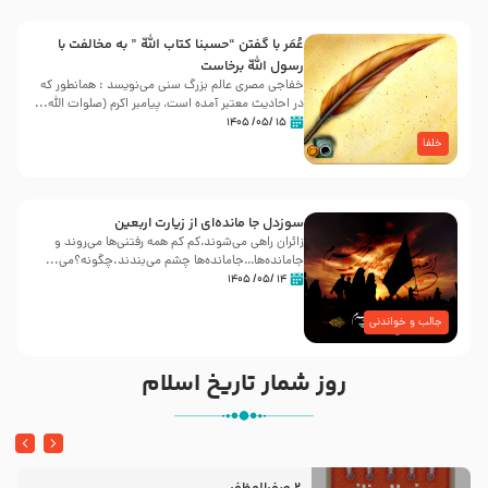
عُمَر با گفتن “حسبنا كتاب اللّه ” به مخالفت با
رسول اللّه برخاست
خفاجی مصری عالم بزرگ سنی می‌نویسد : همانطور که
در احادیث معتبر آمده است، پیامبر اکرم (صلوات اللّه...
۱۵ /۰۵/ ۱۴۰۵
خلفا
سوزدل جا مانده‌ای از زیارت اربعین
زائران راهی می‌شوند،کم‌ کم همه رفتنی‌ها می‌روند و
جامانده‌ها…جامانده‌ها چشم می‌بندند.چگونه؟می‌...
۱۴ /۰۵/ ۱۴۰۵
جالب و خواندنی
روز شمار تاریخ اسلام