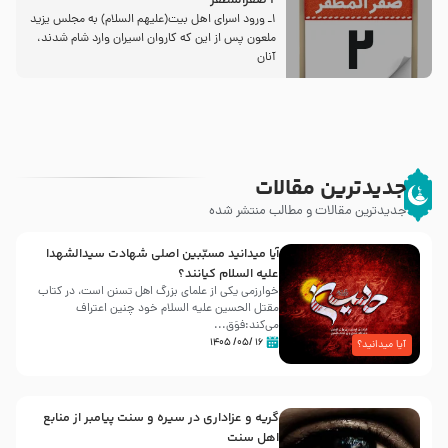
2 صفرالمظفر
1ـ ورود اسراى اهل بیت‌(علیهم السلام) به مجلس یزید
ملعون پس از این كه كاروان اسیران وارد شام شدند،
آنان
جدیدترین مقالات
جدیدترین مقالات و مطالب منتشر شده
آیا میدانید مسبّبین اصلی شهادت سیدالشهدا
علیه ‌السلام کیانند؟
خوارزمی یکی از علمای بزرگ اهل تسنن است، در کتاب
مقتل الحسین علیه ‌السلام خود چنین اعتراف
می‌کند:فوَق...
۱۶ /۰۵/ ۱۴۰۵
آیا میدانید؟
گریه و عزاداری در سیره و سنت پیامبر از منابع
اهل سنت