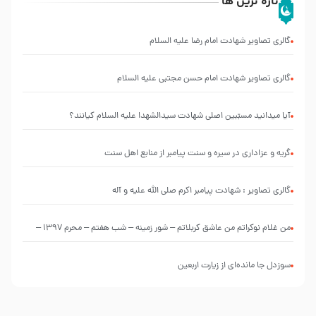
تازه ترین ها
گالری تصاویر شهادت امام رضا علیه السلام
گالری تصاویر شهادت امام حسن مجتبی علیه السلام
آیا میدانید مسبّبین اصلی شهادت سیدالشهدا علیه ‌السلام کیانند؟
گریه و عزاداری در سیره و سنت پیامبر از منابع اهل سنت
گالری تصاویر : شهادت پیامبر اکرم صلی الله علیه و آله
من غلام نوکراتم من عاشق کربلاتم – شور زمینه – شب هفتم – محرم 1397 –
کربلایی محمدحسین پویانفر
سوزدل جا مانده‌ای از زیارت اربعین