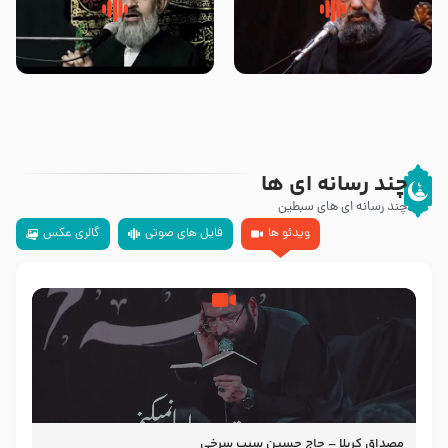
سلام جوانی که امام حسین علیه
زیارتی که اسباب رزق زیاد و عمر
السلام خودش جوابش را دادند
طولانی است حجت السلام حسین
-حجت الاسلام بندانی
یوسفی
چند رسانه ای ها
چند رسانه ای های سبطین
ویدئو ها
فایل های صوتی
گالری عکس
مصداق کربلا – حاج حسین سیب سرخی