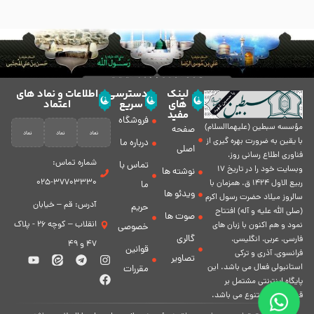
لینک
دسترسی
اطلاعات و نماد های
های
سریع
اعتماد
مفید
فروشگاه
مؤسسه سبطين (عليهماالسلام)
صفحه
با يقين به ضرورت بهره گیرى از
درباره ما
اصلی
فناورى اطلاع رسانى روز،
شماره تماس:
تماس با
وبسایت خود را در تاريخ 17
نوشته ها
37703330-025
ربيع الاول 1424 ق. همزمان با
ما
ویدئو ها
سالروز ميلاد حضرت رسول اكرم
آدرس: قم – خیابان
حریم
(صلی الله علیه و آله) افتتاح
صوت ها
انقلاب – کوچه 26 - پلاک
نمود و هم اكنون با زبان های
خصوصی
گالری
فارسی، عربى، انگلیسی،
47 و 49
قوانین
فرانسوی، آذری و ترکی
تصاویر
استانبولی فعال مى باشد. اين
مقررات
پايگاه اينترنتى مشتمل بر
قسمت هاى متنوع مى باشد.