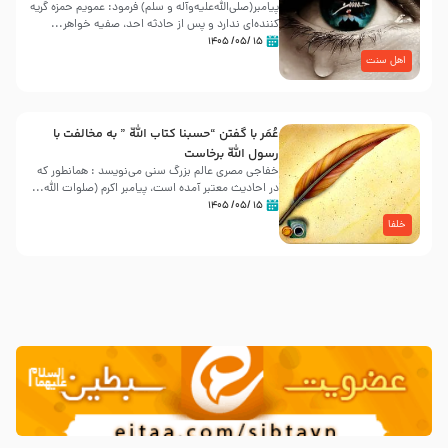
پیامبر(صلی‌الله‌علیه‌وآله و سلم) فرمود: عمویم حمزه گریه
کننده‌ای ندارد و پس از حادثه احد، صفیه خواهر...
۱۵ /۰۵/ ۱۴۰۵
اهل سنت
عُمَر با گفتن “حسبنا كتاب اللّه ” به مخالفت با
رسول اللّه برخاست
خفاجی مصری عالم بزرگ سنی می‌نویسد : همانطور که
در احادیث معتبر آمده است، پیامبر اکرم (صلوات اللّه...
۱۵ /۰۵/ ۱۴۰۵
خلفا