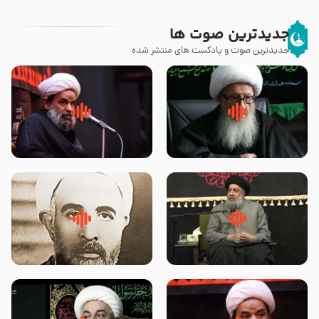
جدیدترین صوت ها
جدیدترین صوت و پادکست های منتشر شده
زوّار اربعین امام حسین (علیه
روضه جانسوز پاره های جگر امام
السلام) با این اشتیاق به زیارت
حسن مجتبی علیه السلام-حجت
بروند – آیت الله وحید خراسانی
الاسلام بندانی
لقب حضرت رقیه سلام الله علیها به
روضه‌ی مجلس یزید ملعون و
چه معناست – حجت الاسلام علوی
اسارت اهل‌بیت علیهم‌السلام –
تهرانی
مرحوم حجت‌الاسلام شیخ علی
محدث زاده