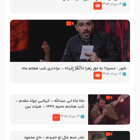
۱۲ مرداد ۱۴۰۵
شور ، حسینا! به‌ حق زهرا «أُنْظُرْ إِلَینا» – عزاداری شب هفتم ماه
محرّم 1405
۱۲ مرداد ۱۴۰۵
جانا جانا ابی عبدالله – کربلایی جواد مقدم –
شب هشتم محرم 1448 – هیئت بین
الحرمین طهران
۱۲ مرداد ۱۴۰۵
مادر منم مثل تو خمیدم – حاج محمود