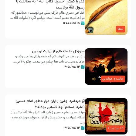
عُمَر با گفتن “حسبنا كتاب اللّه ” به مخالفت با
رسول اللّه برخاست
خفاجی مصری عالم بزرگ سنی می‌نویسد : همانطور که
در احادیث معتبر آمده است، پیامبر اکرم (صلوات اللّه...
۱۵ /۰۵/ ۱۴۰۵
خلفا
سوزدل جا مانده‌ای از زیارت اربعین
زائران راهی می‌شوند،کم‌ کم همه رفتنی‌ها می‌روند و
جامانده‌ها…جامانده‌ها چشم می‌بندند.چگونه؟می‌...
۱۴ /۰۵/ ۱۴۰۵
جالب و خواندنی
آیا میدانید اولین زائران مزار مطهر امام حسین
(علیه السلام) چه کسانی بودند؟
مرقد مطهر امام حسین (علیه السلام) و قتلگاه ایشان از
لحظه شهادت و حتی پیش از آن، همواره مورد توجه و
ز...
۱۴ /۰۵/ ۱۴۰۵
آیا میدانید؟