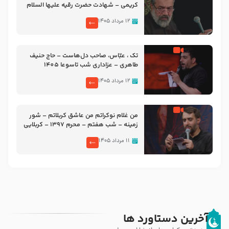
کریمی – شهادت حضرت رقیه علیها السلام
– تیر ۱۴۰۵ هیئت رایة العباس علیه السلام
۱۲ مرداد ۱۴۰۵
تک ، عبّاس، صاحب دل‌هاست – حاج حنیف
طاهری – عزاداری شب تاسوعا 1405
۱۲ مرداد ۱۴۰۵
من غلام نوکراتم من عاشق کربلاتم – شور
زمینه – شب هفتم – محرم 1397 – کربلایی
محمدحسین پویانفر
۱۱ مرداد ۱۴۰۵
آخرین دستاورد ها