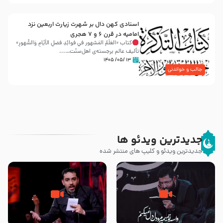
اسنادی کهن دال بر شهرت زیارت اربعین نزد
امامیه در قرن ۶ و ۷ هجری
کتاب «العَلَمُ المَشهور في فَوائِدِ فَضلِ الأيّامِ وَالشُّهورِ»
تألیف عالم برجسته‌ی اهل‌سنّت…...
۱۳ /۰۵/ ۱۴۰۵
جالب و خواندنی
جدیدترین ویدئو ها
جدیدترین ویدئو و کلیپ های منتشر شده
مصداق کربلا – حاج حسین سیب
شور ، حسینا! به‌ حق زهرا «أُنْظُرْ
سرخی
إِلَینا» – عزاداری شب هفتم ماه