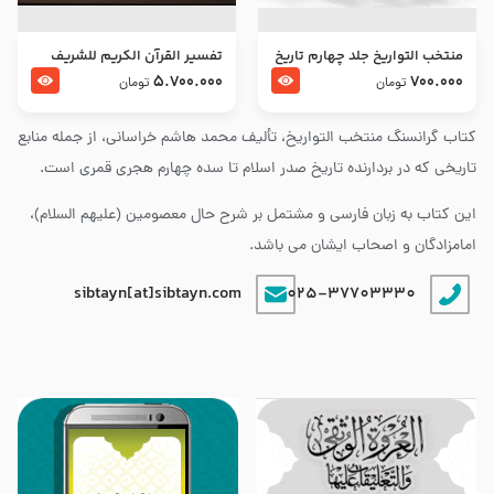
منتخب التواریخ جلد چهارم تاریخ
تفسير القرآن الكريم للشريف
امام زین العابدین و امام محمد
المرتضي قدس سرّه
5.700.000
700.000
تومان
تومان
باقر علیهما السلام
کتاب گرانسنگ منتخب التواريخ، تألیف محمد هاشم خراسانی، از جمله منابع
تاریخی که در بردارنده تاریخ صدر اسلام تا سده چهارم هجری قمری است.
این کتاب به زبان فارسی و مشتمل بر شرح حال معصومین (علیهم السلام)،
امامزادگان و اصحاب ایشان می باشد.
sibtayn[at]sibtayn.com
025-37703330