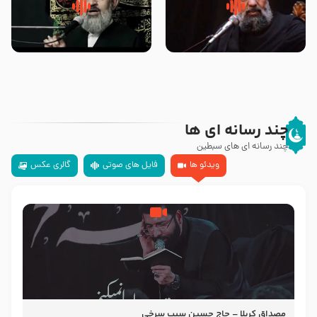
سلام جوانی که امام حسین علیه
زیارتی که اسباب رزق زیاد و عمر
السلام خودش جوابش را دادند
طولانی است حجت السلام حسین
-حجت الاسلام بندانی
یوسفی
چند رسانه ای ها
چند رسانه ای های سبطین
ویدئو ها
فایل های صوتی
گالری عکس
مصداق کربلا – حاج حسین سیب سرخی