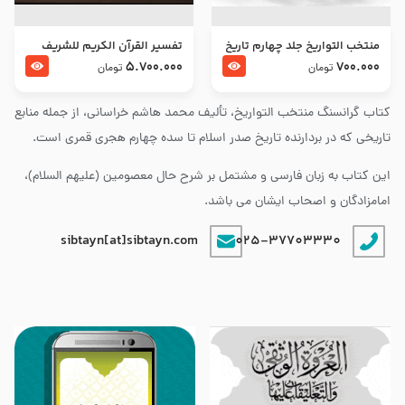
منتخب التواریخ جلد چهارم تاریخ
تفسير القرآن الكريم للشريف
امام زین العابدین و امام محمد
المرتضي قدس سرّه
5.700.000
700.000
تومان
تومان
باقر علیهما السلام
کتاب گرانسنگ منتخب التواريخ، تألیف محمد هاشم خراسانی، از جمله منابع
تاریخی که در بردارنده تاریخ صدر اسلام تا سده چهارم هجری قمری است.
این کتاب به زبان فارسی و مشتمل بر شرح حال معصومین (علیهم السلام)،
امامزادگان و اصحاب ایشان می باشد.
sibtayn[at]sibtayn.com
025-37703330