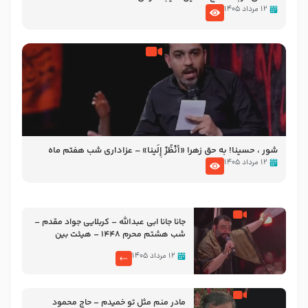
۱۲ مرداد ۱۴۰۵
شور ، حسینا! به‌ حق زهرا «أُنْظُرْ إِلَینا» – عزاداری شب هفتم ماه
محرّم 1405
۱۲ مرداد ۱۴۰۵
جانا جانا ابی عبدالله – کربلایی جواد مقدم –
شب هشتم محرم 1448 – هیئت بین
الحرمین طهران
۱۲ مرداد ۱۴۰۵
مادر منم مثل تو خمیدم – حاج محمود