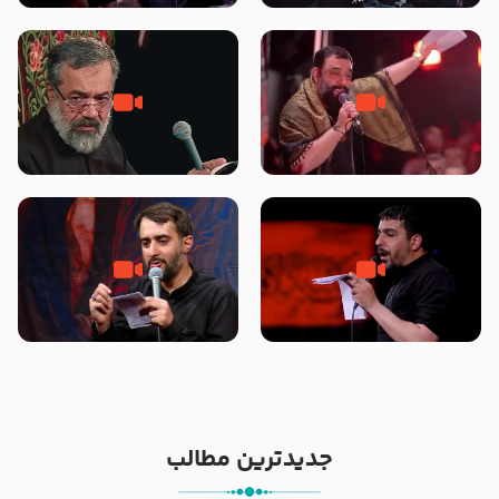
محرّم 1405
جانا جانا ابی عبدالله – کربلایی جواد
مادر منم مثل تو خمیدم – حاج
مقدم – شب هشتم محرم 1448 –
محمود کریمی – شهادت حضرت
هیئت بین الحرمین طهران
رقیه علیها السلام – تیر ۱۴۰۵
هیئت رایة العباس علیه السلام
تک ، عبّاس، صاحب دل‌هاست –
من غلام نوکراتم من عاشق کربلاتم
حاج حنیف طاهری – عزاداری شب
– شور زمینه – شب هفتم – محرم
تاسوعا 1405
1397 – کربلایی محمدحسین
پویانفر
جدیدترین مطالب