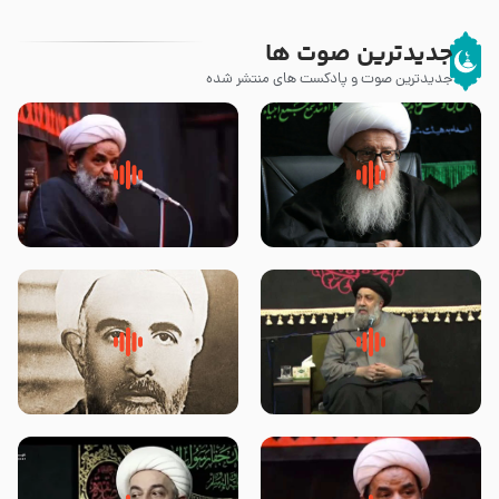
جدیدترین صوت ها
جدیدترین صوت و پادکست های منتشر شده
زوّار اربعین امام حسین (علیه
روضه جانسوز پاره های جگر امام
السلام) با این اشتیاق به زیارت
حسن مجتبی علیه السلام-حجت
بروند – آیت الله وحید خراسانی
الاسلام بندانی
لقب حضرت رقیه سلام الله علیها به
روضه‌ی مجلس یزید ملعون و
چه معناست – حجت الاسلام علوی
اسارت اهل‌بیت علیهم‌السلام –
تهرانی
مرحوم حجت‌الاسلام شیخ علی
محدث زاده