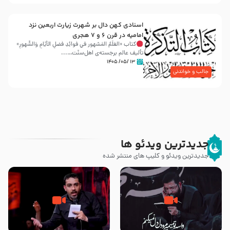
اسنادی کهن دال بر شهرت زیارت اربعین نزد
امامیه در قرن ۶ و ۷ هجری
کتاب «العَلَمُ المَشهور في فَوائِدِ فَضلِ الأيّامِ وَالشُّهورِ»
تألیف عالم برجسته‌ی اهل‌سنّت…...
۱۳ /۰۵/ ۱۴۰۵
جالب و خواندنی
جدیدترین ویدئو ها
جدیدترین ویدئو و کلیپ های منتشر شده
مصداق کربلا – حاج حسین سیب
شور ، حسینا! به‌ حق زهرا «أُنْظُرْ
سرخی
إِلَینا» – عزاداری شب هفتم ماه