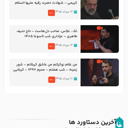
کریمی – شهادت حضرت رقیه علیها السلام
– تیر ۱۴۰۵ هیئت رایة العباس علیه السلام
۱۲ مرداد ۱۴۰۵
تک ، عبّاس، صاحب دل‌هاست – حاج حنیف
طاهری – عزاداری شب تاسوعا 1405
۱۲ مرداد ۱۴۰۵
من غلام نوکراتم من عاشق کربلاتم – شور
زمینه – شب هفتم – محرم 1397 – کربلایی
محمدحسین پویانفر
۱۱ مرداد ۱۴۰۵
آخرین دستاورد ها