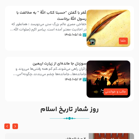
عُمَر با گفتن “حسبنا كتاب اللّه ” به مخالفت با
رسول اللّه برخاست
خفاجی مصری عالم بزرگ سنی می‌نویسد : همانطور که
در احادیث معتبر آمده است، پیامبر اکرم (صلوات اللّه...
۱۵ /۰۵/ ۱۴۰۵
خلفا
سوزدل جا مانده‌ای از زیارت اربعین
زائران راهی می‌شوند،کم‌ کم همه رفتنی‌ها می‌روند و
جامانده‌ها…جامانده‌ها چشم می‌بندند.چگونه؟می‌...
۱۴ /۰۵/ ۱۴۰۵
جالب و خواندنی
روز شمار تاریخ اسلام