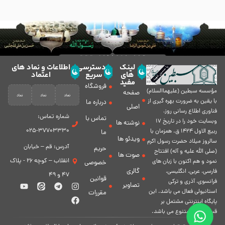
لینک
دسترسی
اطلاعات و نماد های
های
سریع
اعتماد
مفید
فروشگاه
مؤسسه سبطين (عليهماالسلام)
صفحه
با يقين به ضرورت بهره گیرى از
درباره ما
اصلی
فناورى اطلاع رسانى روز،
شماره تماس:
تماس با
وبسایت خود را در تاريخ 17
نوشته ها
37703330-025
ربيع الاول 1424 ق. همزمان با
ما
ویدئو ها
سالروز ميلاد حضرت رسول اكرم
آدرس: قم – خیابان
حریم
(صلی الله علیه و آله) افتتاح
صوت ها
انقلاب – کوچه 26 - پلاک
نمود و هم اكنون با زبان های
خصوصی
گالری
فارسی، عربى، انگلیسی،
47 و 49
قوانین
فرانسوی، آذری و ترکی
تصاویر
استانبولی فعال مى باشد. اين
مقررات
پايگاه اينترنتى مشتمل بر
قسمت هاى متنوع مى باشد.