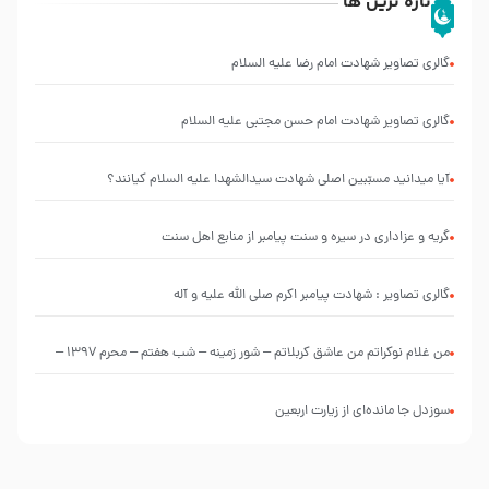
تازه ترین ها
گالری تصاویر شهادت امام رضا علیه السلام
گالری تصاویر شهادت امام حسن مجتبی علیه السلام
آیا میدانید مسبّبین اصلی شهادت سیدالشهدا علیه ‌السلام کیانند؟
گریه و عزاداری در سیره و سنت پیامبر از منابع اهل سنت
گالری تصاویر : شهادت پیامبر اکرم صلی الله علیه و آله
من غلام نوکراتم من عاشق کربلاتم – شور زمینه – شب هفتم – محرم 1397 –
کربلایی محمدحسین پویانفر
سوزدل جا مانده‌ای از زیارت اربعین