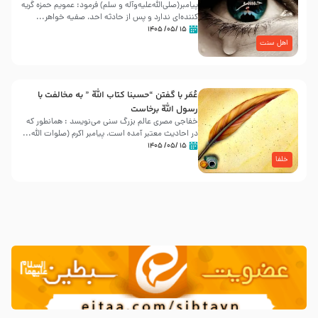
پیامبر(صلی‌الله‌علیه‌وآله و سلم) فرمود: عمویم حمزه گریه
کننده‌ای ندارد و پس از حادثه احد، صفیه خواهر...
۱۵ /۰۵/ ۱۴۰۵
اهل سنت
عُمَر با گفتن “حسبنا كتاب اللّه ” به مخالفت با
رسول اللّه برخاست
خفاجی مصری عالم بزرگ سنی می‌نویسد : همانطور که
در احادیث معتبر آمده است، پیامبر اکرم (صلوات اللّه...
۱۵ /۰۵/ ۱۴۰۵
خلفا