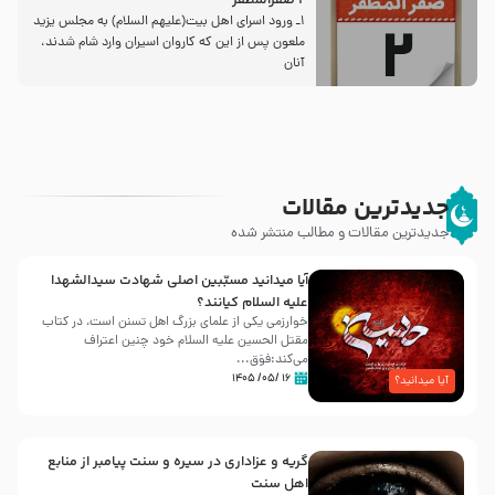
2 صفرالمظفر
1ـ ورود اسراى اهل بیت‌(علیهم السلام) به مجلس یزید
ملعون پس از این كه كاروان اسیران وارد شام شدند،
آنان
جدیدترین مقالات
جدیدترین مقالات و مطالب منتشر شده
آیا میدانید مسبّبین اصلی شهادت سیدالشهدا
علیه ‌السلام کیانند؟
خوارزمی یکی از علمای بزرگ اهل تسنن است، در کتاب
مقتل الحسین علیه ‌السلام خود چنین اعتراف
می‌کند:فوَق...
۱۶ /۰۵/ ۱۴۰۵
آیا میدانید؟
گریه و عزاداری در سیره و سنت پیامبر از منابع
اهل سنت