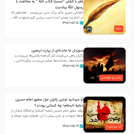
عُمَر با گفتن “حسبنا كتاب اللّه ” به مخالفت با
رسول اللّه برخاست
خفاجی مصری عالم بزرگ سنی می‌نویسد : همانطور که
در احادیث معتبر آمده است، پیامبر اکرم (صلوات اللّه...
۱۵ /۰۵/ ۱۴۰۵
خلفا
سوزدل جا مانده‌ای از زیارت اربعین
زائران راهی می‌شوند،کم‌ کم همه رفتنی‌ها می‌روند و
جامانده‌ها…جامانده‌ها چشم می‌بندند.چگونه؟می‌...
۱۴ /۰۵/ ۱۴۰۵
جالب و خواندنی
آیا میدانید اولین زائران مزار مطهر امام حسین
(علیه السلام) چه کسانی بودند؟
مرقد مطهر امام حسین (علیه السلام) و قتلگاه ایشان از
لحظه شهادت و حتی پیش از آن، همواره مورد توجه و
ز...
۱۴ /۰۵/ ۱۴۰۵
آیا میدانید؟