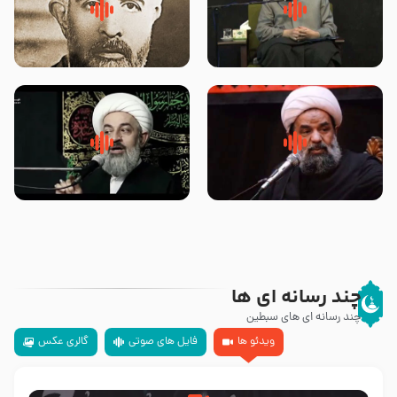
لقب حضرت رقیه سلام الله علیها به
روضه‌ی مجلس یزید ملعون و
چه معناست – حجت الاسلام علوی
اسارت اهل‌بیت علیهم‌السلام –
تهرانی
مرحوم حجت‌الاسلام شیخ علی
محدث زاده
سلام جوانی که امام حسین علیه
زیارتی که اسباب رزق زیاد و عمر
السلام خودش جوابش را دادند
طولانی است حجت السلام حسین
-حجت الاسلام بندانی
یوسفی
چند رسانه ای ها
چند رسانه ای های سبطین
ویدئو ها
فایل های صوتی
گالری عکس