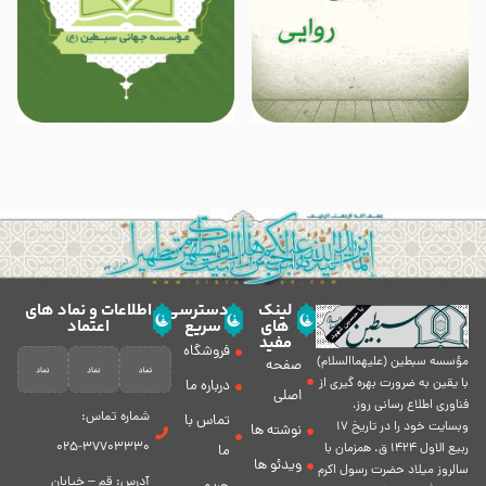
لینک
دسترسی
اطلاعات و نماد های
های
سریع
اعتماد
مفید
فروشگاه
مؤسسه سبطين (عليهماالسلام)
صفحه
با يقين به ضرورت بهره گیرى از
درباره ما
اصلی
فناورى اطلاع رسانى روز،
شماره تماس:
تماس با
وبسایت خود را در تاريخ 17
نوشته ها
37703330-025
ربيع الاول 1424 ق. همزمان با
ما
ویدئو ها
سالروز ميلاد حضرت رسول اكرم
آدرس: قم – خیابان