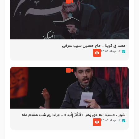
مصداق کربلا – حاج حسین سیب سرخی
۱۲ مرداد ۱۴۰۵
شور ، حسینا! به‌ حق زهرا «أُنْظُرْ إِلَینا» – عزاداری شب هفتم ماه
محرّم 1405
۱۲ مرداد ۱۴۰۵