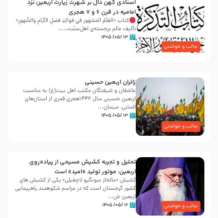
اسنادی کهن دال بر شهرت زیارت اربعین نزد
امامیه در قرن ۶ و ۷ هجری
کتاب «العَلَمُ المَشهور في فَوائِدِ فَضلِ الأيّامِ وَالشُّهورِ»
تألیف عالم برجسته‌ی اهل‌سنّت…...
۱۳ /۰۵/ ۱۴۰۵
جالب و خواندنی
زائران اربعین حسینی
عاشقان و شیفتگان مکتب اهل بیت(ع) به مناسبت
اربعین حسینی سال ۱۴۴۲هجری قمری از استان‌های
المثنی، میسان...
۱۳ /۰۵/ ۱۴۰۵
جالب و خواندنی
تحلیل و تجربه کشیش مسیحی از پیاده‌روی
اربعین: موتور تولید «امید» است
کشیش «مالخاز سونگیو لاچفیلی» یکی از کشیش های
کشور گرجستان است که در مراسم شکوهمند راهپیمایی
اربعین ش...
۱۲ /۰۵/ ۱۴۰۵
جالب و خواندنی