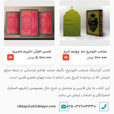
منتخب التواریخ جلد چهارم تاریخ
تفسير القرآن الكريم للشريف
امام زین العابدین و امام محمد
المرتضي قدس سرّه
5.700.000
700.000
تومان
تومان
باقر علیهما السلام
کتاب گرانسنگ منتخب التواريخ، تألیف محمد هاشم خراسانی، از جمله منابع
تاریخی که در بردارنده تاریخ صدر اسلام تا سده چهارم هجری قمری است.
این کتاب به زبان فارسی و مشتمل بر شرح حال معصومین (علیهم السلام)،
امامزادگان و اصحاب ایشان می باشد.
sibtayn[at]sibtayn.com
025-37703330