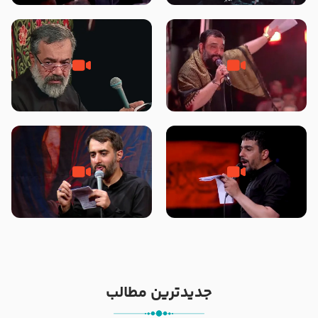
محرّم 1405
جانا جانا ابی عبدالله – کربلایی جواد
مادر منم مثل تو خمیدم – حاج
مقدم – شب هشتم محرم 1448 –
محمود کریمی – شهادت حضرت
هیئت بین الحرمین طهران
رقیه علیها السلام – تیر ۱۴۰۵
هیئت رایة العباس علیه السلام
تک ، عبّاس، صاحب دل‌هاست –
من غلام نوکراتم من عاشق کربلاتم
حاج حنیف طاهری – عزاداری شب
– شور زمینه – شب هفتم – محرم
تاسوعا 1405
1397 – کربلایی محمدحسین
پویانفر
جدیدترین مطالب