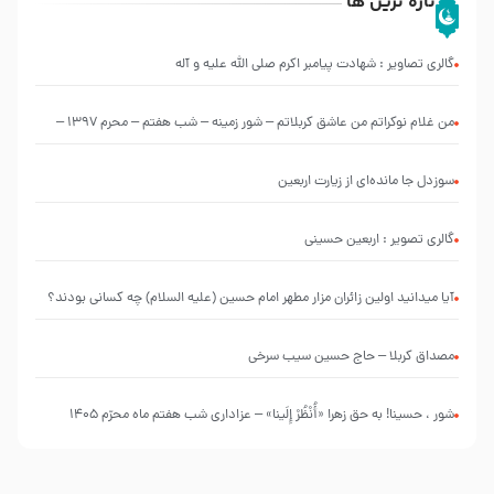
تازه ترین ها
گالری تصاویر : شهادت پیامبر اکرم صلی الله علیه و آله
من غلام نوکراتم من عاشق کربلاتم – شور زمینه – شب هفتم – محرم 1397 –
کربلایی محمدحسین پویانفر
سوزدل جا مانده‌ای از زیارت اربعین
گالری تصویر : اربعین حسینی
آیا میدانید اولین زائران مزار مطهر امام حسین (علیه السلام) چه کسانی بودند؟
مصداق کربلا – حاج حسین سیب سرخی
شور ، حسینا! به‌ حق زهرا «أُنْظُرْ إِلَینا» – عزاداری شب هفتم ماه محرّم 1405