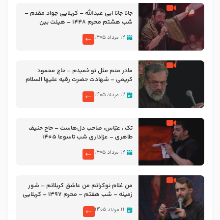
جانا جانا ابی عبدالله – کربلایی جواد مقدم –
شب هشتم محرم 1448 – هیئت بین
الحرمین طهران
۱۲ مرداد ۱۴۰۵
مادر منم مثل تو خمیدم – حاج محمود
کریمی – شهادت حضرت رقیه علیها السلام
– تیر ۱۴۰۵ هیئت رایة العباس علیه السلام
۱۲ مرداد ۱۴۰۵
تک ، عبّاس، صاحب دل‌هاست – حاج حنیف
طاهری – عزاداری شب تاسوعا 1405
۱۲ مرداد ۱۴۰۵
من غلام نوکراتم من عاشق کربلاتم – شور
زمینه – شب هفتم – محرم 1397 – کربلایی
محمدحسین پویانفر
۱۱ مرداد ۱۴۰۵