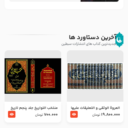
آخرین دستاورد ها
جدیدترین کتاب های انتشارات سبطین
العروة الوثقى و التعليقات عليها
منتخب التواریخ جلد پنجم تاریخ
– طرح جدید
امام جعفر صادق و امام موسی
700.000
19.800.000
تومان
تومان
بن جعفر علیهما السلام