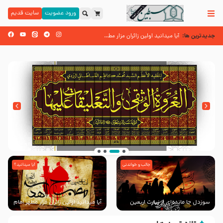
ورود عضویت
سایت قدیم
جدیدترین ها:
زائران اربعین حسینی
آیا میدانید اولین زائران مزار مطهر امام حسین (علیه السلام) چه کسانی بو
اسنادی کهن دال بر شهرت زیارت اربعین نزد امامیه در قرن ۶ و ۷ هجری
جالب و خواندنی
آیا میدانید؟
انتشار کتاب ” العروة الوثقى و التعليقات عليها”
با طرحی بسیار زیبا و شکیل
سوزدل جا مانده‌ای از زیارت اربعین
آیا میدانید اولین زائران مزار مطهر امام
حسین (علیه السلام) چه کسانی
بودند؟