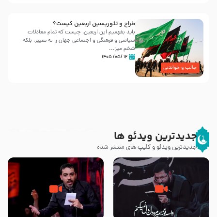
طراح و تئوریسین اربعین کیست؟
باید بفهمیم این اربعین، چیست که تمام معادلات
سیاسی و فرهنگی و اجتماعی جهان را نه تغییر، بلکه
شخم میز...
۱۲ /۰۵/ ۱۴۰۵
جالب و خواندنی
جدیدترین ویدئو ها
جدیدترین ویدئو و کلیپ های منتشر شده
مصداق کربلا – حاج حسین سیب
شور ، حسینا! به‌ حق زهرا «أُنْظُرْ
سرخی
إِلَینا» – عزاداری شب هفتم ماه