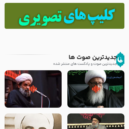
جدیدترین صوت ها
جدیدترین صوت و پادکست های منتشر شده
زوّار اربعین امام حسین (علیه
روضه جانسوز پاره های جگر امام
السلام) با این اشتیاق به زیارت
حسن مجتبی علیه السلام-حجت
بروند – آیت الله وحید خراسانی
الاسلام بندانی