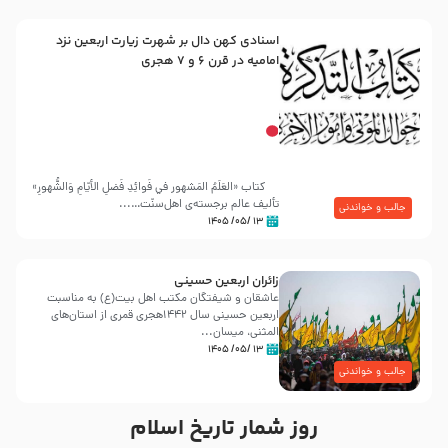
اسنادی کهن دال بر شهرت زیارت اربعین نزد
امامیه در قرن ۶ و ۷ هجری
کتاب «العَلَمُ المَشهور في فَوائِدِ فَضلِ الأيّامِ وَالشُّهورِ»
تألیف عالم برجسته‌ی اهل‌سنّت…...
جالب و خواندنی
۱۳ /۰۵/ ۱۴۰۵
زائران اربعین حسینی
عاشقان و شیفتگان مکتب اهل بیت(ع) به مناسبت
اربعین حسینی سال ۱۴۴۲هجری قمری از استان‌های
المثنی، میسان...
۱۳ /۰۵/ ۱۴۰۵
جالب و خواندنی
روز شمار تاریخ اسلام