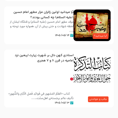
آیا میدانید اولین زائران مزار مطهر امام حسین
(علیه السلام) چه کسانی بودند؟
مرقد مطهر امام حسین (علیه السلام) و قتلگاه ایشان از
لحظه شهادت و حتی پیش از آن، همواره مورد توجه و
ز...
۱۴ /۰۵/ ۱۴۰۵
آیا میدانید؟
اسنادی کهن دال بر شهرت زیارت اربعین نزد
امامیه در قرن ۶ و ۷ هجری
کتاب «العَلَمُ المَشهور في فَوائِدِ فَضلِ الأيّامِ وَالشُّهورِ»
تألیف عالم برجسته‌ی اهل‌سنّت…...
جالب و خواندنی
۱۳ /۰۵/ ۱۴۰۵