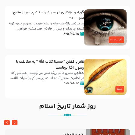
گریه و عزاداری در سیره و سنت پیامبر از منابع
اهل سنت
پیامبر(صلی‌الله‌علیه‌وآله و سلم) فرمود: عمویم حمزه گریه
کننده‌ای ندارد و پس از حادثه احد، صفیه خواهر...
۱۵ /۰۵/ ۱۴۰۵
اهل سنت
عُمَر با گفتن “حسبنا كتاب اللّه ” به مخالفت با
رسول اللّه برخاست
خفاجی مصری عالم بزرگ سنی می‌نویسد : همانطور که
در احادیث معتبر آمده است، پیامبر اکرم (صلوات اللّه...
۱۵ /۰۵/ ۱۴۰۵
خلفا
روز شمار تاریخ اسلام