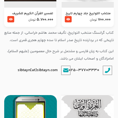
منتخب التواریخ جلد چهارم تاریخ
تفسير القرآن الكريم للشريف
امام زین العابدین و امام محمد
المرتضي قدس سرّه
5.700.000
700.000
تومان
تومان
باقر علیهما السلام
کتاب گرانسنگ منتخب التواريخ، تألیف محمد هاشم خراسانی، از جمله منابع
تاریخی که در بردارنده تاریخ صدر اسلام تا سده چهارم هجری قمری است.
این کتاب به زبان فارسی و مشتمل بر شرح حال معصومین (علیهم السلام)،
امامزادگان و اصحاب ایشان می باشد.
sibtayn[at]sibtayn.com
025-37703330