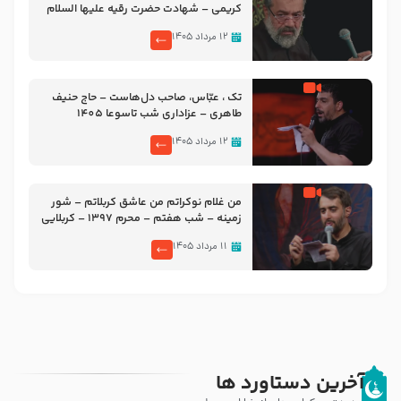
کریمی – شهادت حضرت رقیه علیها السلام
– تیر ۱۴۰۵ هیئت رایة العباس علیه السلام
۱۲ مرداد ۱۴۰۵
تک ، عبّاس، صاحب دل‌هاست – حاج حنیف
طاهری – عزاداری شب تاسوعا 1405
۱۲ مرداد ۱۴۰۵
من غلام نوکراتم من عاشق کربلاتم – شور
زمینه – شب هفتم – محرم 1397 – کربلایی
محمدحسین پویانفر
۱۱ مرداد ۱۴۰۵
آخرین دستاورد ها