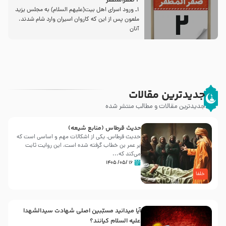
2 صفرالمظفر
1ـ ورود اسراى اهل بیت‌(علیهم السلام) به مجلس یزید
ملعون پس از این كه كاروان اسیران وارد شام شدند،
آنان
جدیدترین مقالات
جدیدترین مقالات و مطالب منتشر شده
حدیث قرطاس (منابع شیعه)
حدیث قرطاس، یکی از اشکالات مهم و اساسی است که
بر عمر بن خطاب گرفته شده است، این روایت ثابت
می‌کند که...
۱۶ /۰۵/ ۱۴۰۵
خلفا
آیا میدانید مسبّبین اصلی شهادت سیدالشهدا
علیه ‌السلام کیانند؟