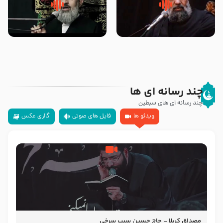
سلام جوانی که امام حسین علیه
زیارتی که اسباب رزق زیاد و عمر
السلام خودش جوابش را دادند
طولانی است حجت السلام حسین
-حجت الاسلام بندانی
یوسفی
چند رسانه ای ها
چند رسانه ای های سبطین
ویدئو ها
فایل های صوتی
گالری عکس
مصداق کربلا – حاج حسین سیب سرخی