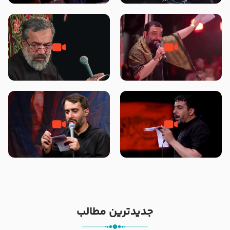
محرّم 1405
جانا جانا ابی عبدالله – کربلایی جواد
مادر منم مثل تو خمیدم – حاج
مقدم – شب هشتم محرم 1448 –
محمود کریمی – شهادت حضرت
هیئت بین الحرمین طهران
رقیه علیها السلام – تیر ۱۴۰۵
هیئت رایة العباس علیه السلام
تک ، عبّاس، صاحب دل‌هاست –
من غلام نوکراتم من عاشق کربلاتم
حاج حنیف طاهری – عزاداری شب
– شور زمینه – شب هفتم – محرم
تاسوعا 1405
1397 – کربلایی محمدحسین
پویانفر
جدیدترین مطالب