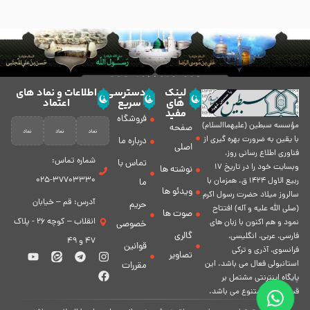
لینک
دسترسی
اطلاعات و نماد های
های
سریع
اعتماد
مفید
فروشگاه
مؤسسه سبطين (عليهماالسلام)
صفحه
با يقين به ضرورت بهره گیرى از
درباره ما
اصلی
فناورى اطلاع رسانى روز،
شماره تماس:
تماس با
وبسایت خود را در تاريخ 17
نوشته ها
37703330-025
ربيع الاول 1424 ق. همزمان با
ما
ویدئو ها
سالروز ميلاد حضرت رسول اكرم
آدرس: قم – خیابان
حریم
(صلی الله علیه و آله) افتتاح
صوت ها
انقلاب – کوچه 26 - پلاک
نمود و هم اكنون با زبان های
خصوصی
گالری
فارسی، عربى، انگلیسی،
47 و 49
قوانین
فرانسوی، آذری و ترکی
تصاویر
استانبولی فعال مى باشد. اين
مقررات
پايگاه اينترنتى مشتمل بر
قسمت هاى متنوع مى باشد.