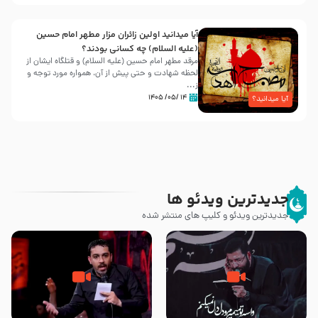
آیا میدانید اولین زائران مزار مطهر امام حسین
(علیه السلام) چه کسانی بودند؟
مرقد مطهر امام حسین (علیه السلام) و قتلگاه ایشان از
لحظه شهادت و حتی پیش از آن، همواره مورد توجه و
ز...
۱۴ /۰۵/ ۱۴۰۵
آیا میدانید؟
جدیدترین ویدئو ها
جدیدترین ویدئو و کلیپ های منتشر شده
مصداق کربلا – حاج حسین سیب
شور ، حسینا! به‌ حق زهرا «أُنْظُرْ
سرخی
إِلَینا» – عزاداری شب هفتم ماه