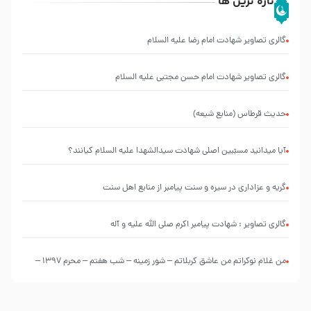
تازه ترین ها
گالری تصاویر شهادت امام رضا علیه السلام
گالری تصاویر شهادت امام حسن مجتبی علیه السلام
حدیث قرطاس (منابع شیعه)
آیا میدانید مسبّبین اصلی شهادت سیدالشهدا علیه ‌السلام کیانند؟
گریه و عزاداری در سیره و سنت پیامبر از منابع اهل سنت
گالری تصاویر : شهادت پیامبر اکرم صلی الله علیه و آله
من غلام نوکراتم من عاشق کربلاتم – شور زمینه – شب هفتم – محرم 1397 –
کربلایی محمدحسین پویانفر