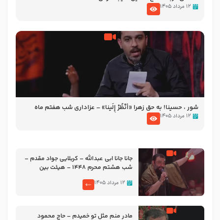
۱۲ مرداد ۱۴۰۵
شور ، حسینا! به‌ حق زهرا «أُنْظُرْ إِلَینا» – عزاداری شب هفتم ماه
محرّم 1405
۱۲ مرداد ۱۴۰۵
جانا جانا ابی عبدالله – کربلایی جواد مقدم –
شب هشتم محرم 1448 – هیئت بین
الحرمین طهران
۱۲ مرداد ۱۴۰۵
مادر منم مثل تو خمیدم – حاج محمود