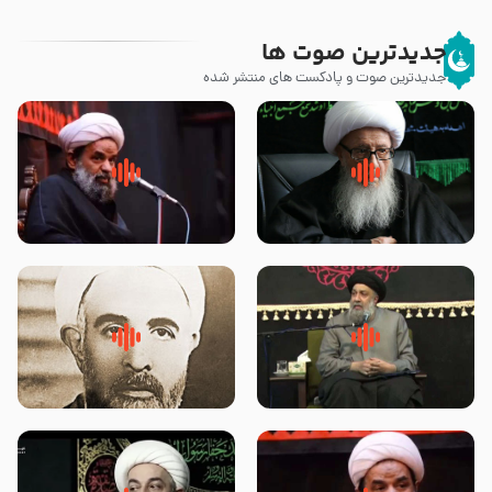
جدیدترین صوت ها
جدیدترین صوت و پادکست های منتشر شده
زوّار اربعین امام حسین (علیه
روضه جانسوز پاره های جگر امام
السلام) با این اشتیاق به زیارت
حسن مجتبی علیه السلام-حجت
بروند – آیت الله وحید خراسانی
الاسلام بندانی
لقب حضرت رقیه سلام الله علیها به
روضه‌ی مجلس یزید ملعون و
چه معناست – حجت الاسلام علوی
اسارت اهل‌بیت علیهم‌السلام –
تهرانی
مرحوم حجت‌الاسلام شیخ علی
محدث زاده