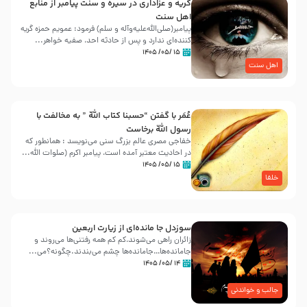
گریه و عزاداری در سیره و سنت پیامبر از منابع
اهل سنت
پیامبر(صلی‌الله‌علیه‌وآله و سلم) فرمود: عمویم حمزه گریه
کننده‌ای ندارد و پس از حادثه احد، صفیه خواهر...
۱۵ /۰۵/ ۱۴۰۵
اهل سنت
عُمَر با گفتن “حسبنا كتاب اللّه ” به مخالفت با
رسول اللّه برخاست
خفاجی مصری عالم بزرگ سنی می‌نویسد : همانطور که
در احادیث معتبر آمده است، پیامبر اکرم (صلوات اللّه...
۱۵ /۰۵/ ۱۴۰۵
خلفا
سوزدل جا مانده‌ای از زیارت اربعین
زائران راهی می‌شوند،کم‌ کم همه رفتنی‌ها می‌روند و
جامانده‌ها…جامانده‌ها چشم می‌بندند.چگونه؟می‌...
۱۴ /۰۵/ ۱۴۰۵
جالب و خواندنی