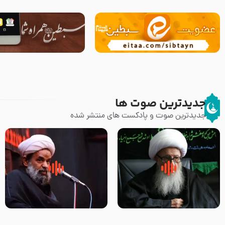
جدیدترین صوت ها
جدیدترین صوت و پادکست های منتشر شده
زوّار اربعین امام حسین (علیه
روضه جانسوز پاره های جگر امام
السلام) با این اشتیاق به زیارت
حسن مجتبی علیه السلام-حجت
بروند – آیت الله وحید خراسانی
الاسلام بندانی