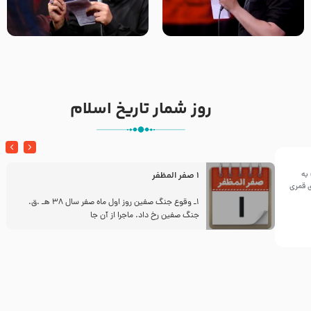
تک ، عبّاس، صاحب دل‌هاست –
من غلام نوکراتم من عاشق
حاج حنیف طاهری – عزاداری شب
کربلاتم – شور زمینه – شب هفتم
تاسوعا 1405
– محرم 1397 – کربلایی
محمدحسین پویانفر
روز شمار تاریخ اسلام
به
1 صفر المظفر
ینی سال ۱۴۴۲هجری قمری
ز
1ـ وقوع جنگ صفین روز اول ماه صفر سال 38 هـ .ق.
جنگ صفین رخ داد. ماجرا از آن جا