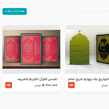
همه کتاب ها
تواریخ جلد چهارم تاریخ امام
تفسير القرآن الكريم للشريف
بدین و امام محمد باقر
المرتضي قدس سرّه
5.700.000
تومان
تومان
لسلام