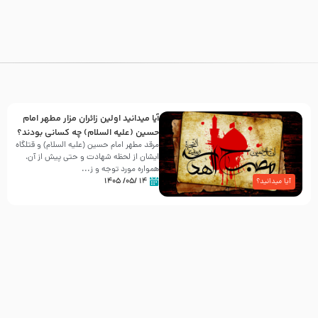
آیا میدانید اولین زائران مزار مطهر امام
حسین (علیه السلام) چه کسانی بودند؟
مرقد مطهر امام حسین (علیه السلام) و قتلگاه
ایشان از لحظه شهادت و حتی پیش از آن،
همواره مورد توجه و ز...
۱۴ /۰۵/ ۱۴۰۵
آیا میدانید؟