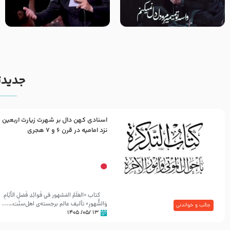
مصداق کربلا – حاج حسین سیب
شور ، حسینا! به‌ حق زهرا «أُنْظُرْ
سرخی
إِلَینا» – عزاداری شب هفتم ماه
محرّم 1405
جدیدت
اسنادی کهن دال بر شهرت زیارت اربعین
نزد امامیه در قرن ۶ و ۷ هجری
کتاب «العَلَمُ المَشهور في فَوائِدِ فَضلِ الأيّامِ
وَالشُّهورِ» تألیف عالم برجسته‌ی اهل‌سنّت…...
جالب و خواندنی
۱۳ /۰۵/ ۱۴۰۵