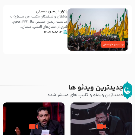
زائران اربعین حسینی
عاشقان و شیفتگان مکتب اهل بیت(ع) به
مناسبت اربعین حسینی سال ۱۴۴۲هجری
قمری از استان‌های المثنی، میسان...
۱۳ /۰۵/ ۱۴۰۵
جالب و خواندنی
جدیدترین ویدئو ها
جدیدترین ویدئو و کلیپ های منتشر شده