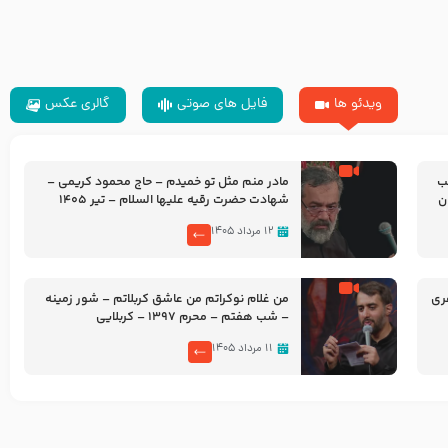
ویدئو ها
فایل های صوتی
گالری عکس
شب
مادر منم مثل تو خمیدم – حاج محمود کریمی –
شهادت حضرت رقیه علیها السلام – تیر ۱۴۰۵
هیئت رایة العباس علیه السلام
۱۲ مرداد ۱۴۰۵
ری
من غلام نوکراتم من عاشق کربلاتم – شور زمینه
– شب هفتم – محرم 1397 – کربلایی
محمدحسین پویانفر
۱۱ مرداد ۱۴۰۵