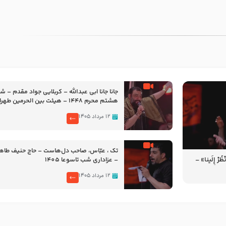
جانا جانا ابی عبدالله – کربلایی جواد مقدم – 
هشتم محرم 1448 – هیئت بین الحرمین طهران
۱۲ مرداد ۱۴۰۵
تک ، عبّاس، صاحب دل‌هاست – حاج حنیف طاه
رْ إِلَینا» –
– عزاداری شب تاسوعا 1405
14
۱۲ مرداد ۱۴۰۵