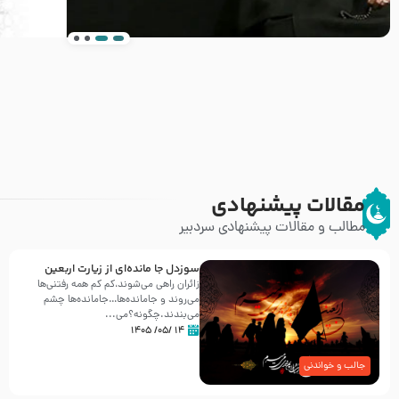
انتشار کتاب ” العروة الوثقى و التعليقات عليها” 
طرحی بسیار زیبا و شکیل
مقالات پیشنهادی
مطالب و مقالات پیشنهادی سردبیر
سوزدل جا مانده‌ای از زیارت اربعین
زائران راهی می‌شوند،کم‌ کم همه رفتنی‌ها
می‌روند و جامانده‌ها…جامانده‌ها چشم
می‌بندند.چگونه؟می‌...
۱۴ /۰۵/ ۱۴۰۵
جالب و خواندنی