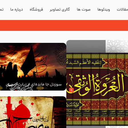
قالات
ویدئوها
صوت ها
گالری تصاویر
فروشگاه
درباره ما
تما
سوزدل جا مانده‌ای از زیارت اربعین