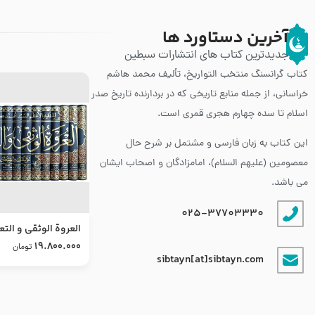
آخرین دستاورد ها
جدیدترین کتاب های انتشارات سبطین
کتاب گرانسنگ منتخب التواريخ، تألیف محمد هاشم
خراسانی، از جمله منابع تاریخی که در بردارنده تاریخ صدر
اسلام تا سده چهارم هجری قمری است.
این کتاب به زبان فارسی و مشتمل بر شرح حال
معصومین (علیهم السلام)، امامزادگان و اصحاب ایشان
می باشد.
025-37703330
العروة الوثقى و التع
طرح جدید
19.800.000
تومان
sibtayn[at]sibtayn.com