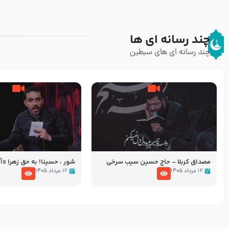
چند رسانه ای ها
چند رسانه ای های سبطین
مصداق کربلا – حاج حسین سیب سرخی
شور ، حسینا! به‌ حق زهرا «أُنْظُ
عزاداری شب هفتم ماه محرّم 05
۱۲ مرداد ۱۴۰۵
۱۲ مرداد ۱۴۰۵