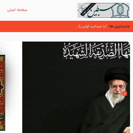
صفحه اصلی
م
جدیدترین ها:
زائران اربعین حسینی
اسنادی کهن دال بر شهرت زیارت اربعین نزد امامیه در قرن ۶ و ۷ هجری
آیا میدانید اولین زائران مزار مطهر امام حسین (علیه السلام) چه کسا