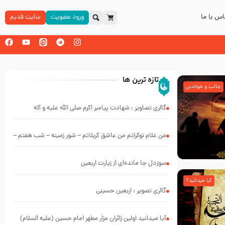
س با ما
ورود عضویت
سایت قدیم
تازه ترین ها
جالب و خواندنی
گالری تصاویر : شهادت پیامبر اکرم صلی الله علیه و آله
من غلام نوکراتم من عاشق کربلاتم – شور زمینه – شب هفتم –
محرم 1397 – کربلایی محمدحسین پویانفر
سوزدل جا مانده‌ای از زیارت اربعین
آیا میدانید؟
گالری تصویر : اربعین حسینی
آیا میدانید اولین زائران مزار مطهر امام حسین (علیه السلام)