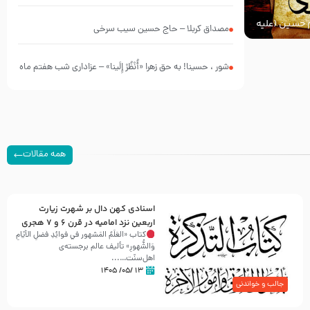
چه کسانی بودند؟
ام حسین (علیه
مصداق کربلا – حاج حسین سیب سرخی
شور ، حسینا! به‌ حق زهرا «أُنْظُرْ إِلَینا» – عزاداری شب هفتم ماه
محرّم 1405
همه مقالات
اسنادی کهن دال بر شهرت زیارت
اربعین نزد امامیه در قرن ۶ و ۷ هجری
کتاب «العَلَمُ المَشهور في فَوائِدِ فَضلِ الأيّامِ
وَالشُّهورِ» تألیف عالم برجسته‌ی
اهل‌سنّت…...
۱۳ /۰۵/ ۱۴۰۵
جالب و خواندنی