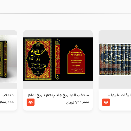
ليقات عليها –
منتخب التواریخ جلد پنجم تاریخ امام
منتخب ال
جعفر صادق و امام موسی بن جعفر
زین العا
700.000
700.000
تومان
علیهما السلام
علیهما ا