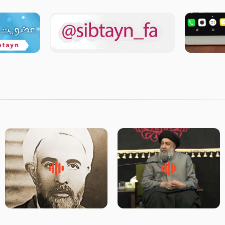
لقب حضرت رقیه سلام الله علیها
روضه‌ی مجلس یزید ملعون و
به چه معناست – حجت الاسلام
اسارت اهل‌بیت علیهم‌السلام –
علوی تهرانی
مرحوم حجت‌الاسلام شیخ علی
محدث زاده