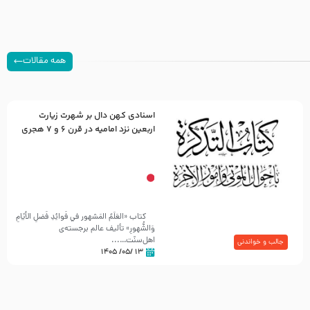
همه مقالات
اسنادی کهن دال بر شهرت زیارت
اربعین نزد امامیه در قرن ۶ و ۷ هجری
کتاب «العَلَمُ المَشهور في فَوائِدِ فَضلِ الأيّامِ
وَالشُّهورِ» تألیف عالم برجسته‌ی
اهل‌سنّت…...
جالب و خواندنی
۱۳ /۰۵/ ۱۴۰۵