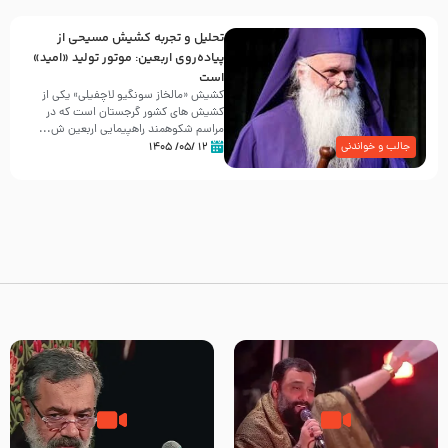
تحلیل و تجربه کشیش مسیحی از
پیاده‌روی اربعین: موتور تولید «امید»
است
کشیش «مالخاز سونگیو لاچفیلی» یکی از
کشیش های کشور گرجستان است که در
مراسم شکوهمند راهپیمایی اربعین ش...
۱۲ /۰۵/ ۱۴۰۵
جالب و خواندنی