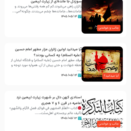
سوزدل جا مانده‌ای از زیارت اربعین
زائران راهی می‌شوند،کم‌ کم همه رفتنی‌ها می‌روند و
جامانده‌ها…جامانده‌ها چشم می‌بندند.چگونه؟می‌...
۱۴ /۰۵/ ۱۴۰۵
جالب و خواندنی
آیا میدانید اولین زائران مزار مطهر امام حسین
(علیه السلام) چه کسانی بودند؟
مرقد مطهر امام حسین (علیه السلام) و قتلگاه ایشان از
لحظه شهادت و حتی پیش از آن، همواره مورد توجه و
ز...
۱۴ /۰۵/ ۱۴۰۵
آیا میدانید؟
اسنادی کهن دال بر شهرت زیارت اربعین نزد
امامیه در قرن ۶ و ۷ هجری
کتاب «العَلَمُ المَشهور في فَوائِدِ فَضلِ الأيّامِ وَالشُّهورِ»
تألیف عالم برجسته‌ی اهل‌سنّت…...
۱۳ /۰۵/ ۱۴۰۵
جالب و خواندنی