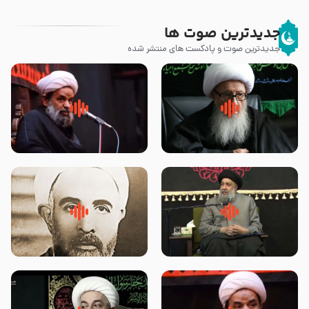
جدیدترین صوت ها
جدیدترین صوت و پادکست های منتشر شده
زوّار اربعین امام حسین (علیه
روضه جانسوز پاره های جگر امام
السلام) با این اشتیاق به زیارت
حسن مجتبی علیه السلام-حجت
بروند – آیت الله وحید خراسانی
الاسلام بندانی
لقب حضرت رقیه سلام الله علیها به
روضه‌ی مجلس یزید ملعون و
چه معناست – حجت الاسلام علوی
اسارت اهل‌بیت علیهم‌السلام –
تهرانی
مرحوم حجت‌الاسلام شیخ علی
محدث زاده