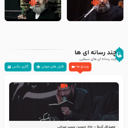
سلام جوانی که امام حسین علیه
زیارتی که اسباب رزق زیاد و عمر
السلام خودش جوابش را دادند
طولانی است حجت السلام حسین
-حجت الاسلام بندانی
یوسفی
چند رسانه ای ها
چند رسانه ای های سبطین
ویدئو ها
فایل های صوتی
گالری عکس
مصداق کربلا – حاج حسین سیب سرخی