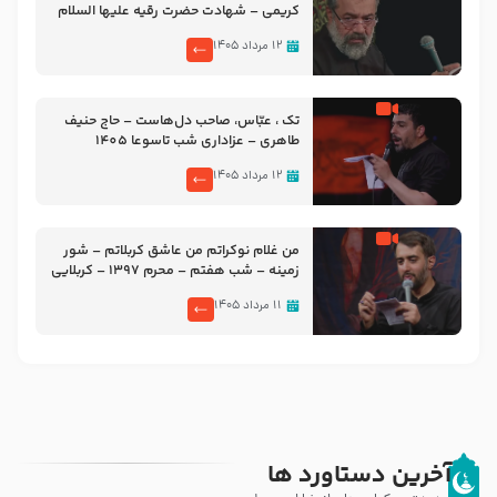
کریمی – شهادت حضرت رقیه علیها السلام
– تیر ۱۴۰۵ هیئت رایة العباس علیه السلام
۱۲ مرداد ۱۴۰۵
تک ، عبّاس، صاحب دل‌هاست – حاج حنیف
طاهری – عزاداری شب تاسوعا 1405
۱۲ مرداد ۱۴۰۵
من غلام نوکراتم من عاشق کربلاتم – شور
زمینه – شب هفتم – محرم 1397 – کربلایی
محمدحسین پویانفر
۱۱ مرداد ۱۴۰۵
آخرین دستاورد ها