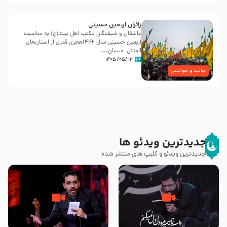
زائران اربعین حسینی
عاشقان و شیفتگان مکتب اهل بیت(ع) به مناسبت
اربعین حسینی سال ۱۴۴۲هجری قمری از استان‌های
المثنی، میسان...
۱۳ /۰۵/ ۱۴۰۵
جالب و خواندنی
جدیدترین ویدئو ها
جدیدترین ویدئو و کلیپ های منتشر شده
مصداق کربلا – حاج حسین سیب
شور ، حسینا! به‌ حق زهرا «أُنْظُرْ
سرخی
إِلَینا» – عزاداری شب هفتم ماه