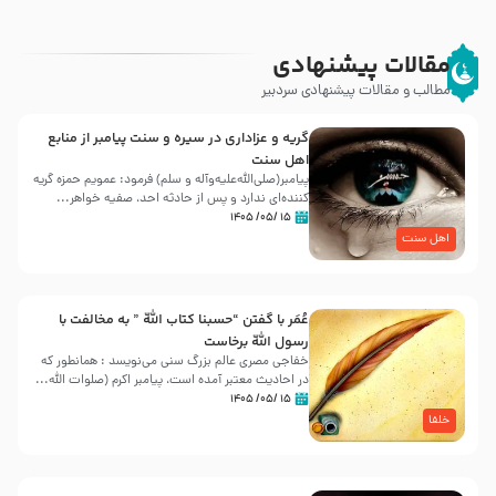
مقالات پیشنهادی
مطالب و مقالات پیشنهادی سردبیر
گریه و عزاداری در سیره و سنت پیامبر از منابع
اهل سنت
پیامبر(صلی‌الله‌علیه‌وآله و سلم) فرمود: عمویم حمزه گریه
کننده‌ای ندارد و پس از حادثه احد، صفیه خواهر...
۱۵ /۰۵/ ۱۴۰۵
اهل سنت
عُمَر با گفتن “حسبنا كتاب اللّه ” به مخالفت با
رسول اللّه برخاست
خفاجی مصری عالم بزرگ سنی می‌نویسد : همانطور که
در احادیث معتبر آمده است، پیامبر اکرم (صلوات اللّه...
۱۵ /۰۵/ ۱۴۰۵
خلفا