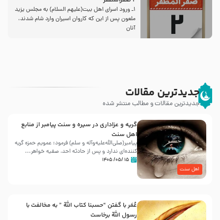
2 صفرالمظفر
1ـ ورود اسراى اهل بیت‌(علیهم السلام) به مجلس یزید
ملعون پس از این كه كاروان اسیران وارد شام شدند،
آنان
جدیدترین مقالات
جدیدترین مقالات و مطالب منتشر شده
گریه و عزاداری در سیره و سنت پیامبر از منابع
اهل سنت
پیامبر(صلی‌الله‌علیه‌وآله و سلم) فرمود: عمویم حمزه گریه
کننده‌ای ندارد و پس از حادثه احد، صفیه خواهر...
۱۵ /۰۵/ ۱۴۰۵
اهل سنت
عُمَر با گفتن “حسبنا كتاب اللّه ” به مخالفت با
رسول اللّه برخاست