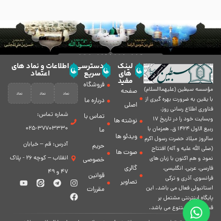
لینک
دسترسی
اطلاعات و نماد های
های
سریع
اعتماد
مفید
فروشگاه
مؤسسه سبطين (عليهماالسلام)
صفحه
با يقين به ضرورت بهره گیرى از
درباره ما
اصلی
فناورى اطلاع رسانى روز،
شماره تماس:
تماس با
وبسایت خود را در تاريخ 17
نوشته ها
37703330-025
ربيع الاول 1424 ق. همزمان با
ما
ویدئو ها
سالروز ميلاد حضرت رسول اكرم
آدرس: قم – خیابان
حریم
(صلی الله علیه و آله) افتتاح
صوت ها
انقلاب – کوچه 26 - پلاک
نمود و هم اكنون با زبان های
خصوصی
گالری
فارسی، عربى، انگلیسی،
47 و 49
قوانین
فرانسوی، آذری و ترکی
تصاویر
استانبولی فعال مى باشد. اين
مقررات
پايگاه اينترنتى مشتمل بر
قسمت هاى متنوع مى باشد.