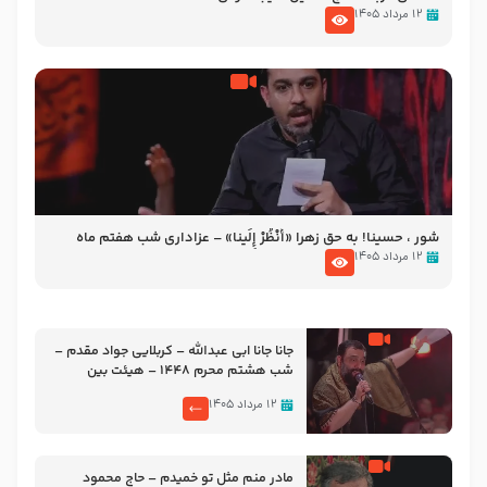
۱۲ مرداد ۱۴۰۵
شور ، حسینا! به‌ حق زهرا «أُنْظُرْ إِلَینا» – عزاداری شب هفتم ماه
محرّم 1405
۱۲ مرداد ۱۴۰۵
جانا جانا ابی عبدالله – کربلایی جواد مقدم –
شب هشتم محرم 1448 – هیئت بین
الحرمین طهران
۱۲ مرداد ۱۴۰۵
مادر منم مثل تو خمیدم – حاج محمود