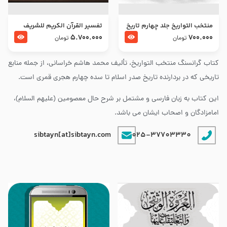
منتخب التواریخ جلد چهارم تاریخ
تفسير القرآن الكريم للشريف
امام زین العابدین و امام محمد
المرتضي قدس سرّه
5.700.000
700.000
تومان
تومان
باقر علیهما السلام
کتاب گرانسنگ منتخب التواريخ، تألیف محمد هاشم خراسانی، از جمله منابع
تاریخی که در بردارنده تاریخ صدر اسلام تا سده چهارم هجری قمری است.
این کتاب به زبان فارسی و مشتمل بر شرح حال معصومین (علیهم السلام)،
امامزادگان و اصحاب ایشان می باشد.
sibtayn[at]sibtayn.com
025-37703330