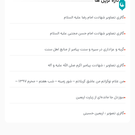
تازه ترین ها
گالری تصاویر شهادت امام رضا علیه السلام
گالری تصاویر شهادت امام حسن مجتبی علیه السلام
گریه و عزاداری در سیره و سنت پیامبر از منابع اهل سنت
گالری تصاویر : شهادت پیامبر اکرم صلی الله علیه و آله
من غلام نوکراتم من عاشق کربلاتم – شور زمینه – شب هفتم – محرم 1397 –
کربلایی محمدحسین پویانفر
سوزدل جا مانده‌ای از زیارت اربعین
گالری تصویر : اربعین حسینی