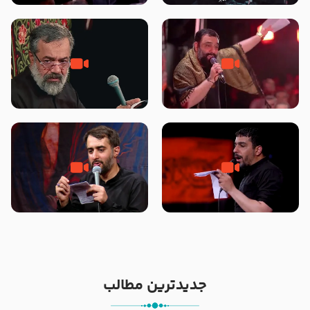
محرّم 1405
جانا جانا ابی عبدالله – کربلایی جواد
مادر منم مثل تو خمیدم – حاج
مقدم – شب هشتم محرم 1448 –
محمود کریمی – شهادت حضرت
هیئت بین الحرمین طهران
رقیه علیها السلام – تیر ۱۴۰۵
هیئت رایة العباس علیه السلام
تک ، عبّاس، صاحب دل‌هاست –
من غلام نوکراتم من عاشق کربلاتم
حاج حنیف طاهری – عزاداری شب
– شور زمینه – شب هفتم – محرم
تاسوعا 1405
1397 – کربلایی محمدحسین
پویانفر
جدیدترین مطالب