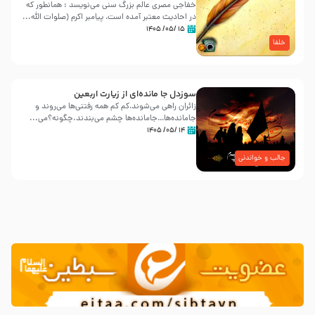
خفاجی مصری عالم بزرگ سنی می‌نویسد : همانطور که
در احادیث معتبر آمده است، پیامبر اکرم (صلوات اللّه...
۱۵ /۰۵/ ۱۴۰۵
خلفا
سوزدل جا مانده‌ای از زیارت اربعین
زائران راهی می‌شوند،کم‌ کم همه رفتنی‌ها می‌روند و
جامانده‌ها…جامانده‌ها چشم می‌بندند.چگونه؟می‌...
۱۴ /۰۵/ ۱۴۰۵
جالب و خواندنی