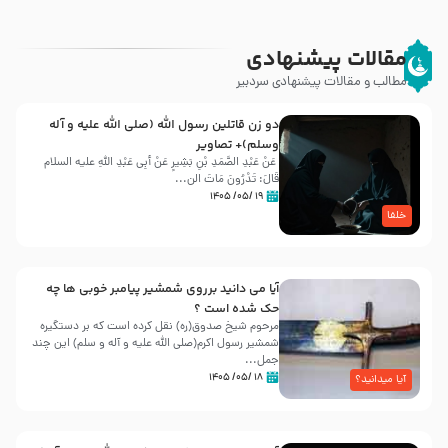
مقالات پیشنهادی
مطالب و مقالات پیشنهادی سردبیر
دو زن قاتلين رسول الله (صلى‌ الله‌ علیه‌ و آله‌
وسلم)+ تصاویر
عَنْ عَبْدِ الصَّمَدِ بْنِ بَشِیرٍ عَنْ أَبِی عَبْدِ اللَّهِ علیه السلام
قَالَ: تَدْرُونَ مَاتَ الن...
۱۹ /۰۵/ ۱۴۰۵
خلفا
آیا می دانید برروی شمشیر پیامبر خوبی ها چه
حک شده است ؟
مرحوم شیخ صدوق(ره) نقل کرده است که بر دستگیره
شمشیر رسول اکرم(صلی الله علیه و آله و سلم) این چند
جمل...
۱۸ /۰۵/ ۱۴۰۵
آیا میدانید؟