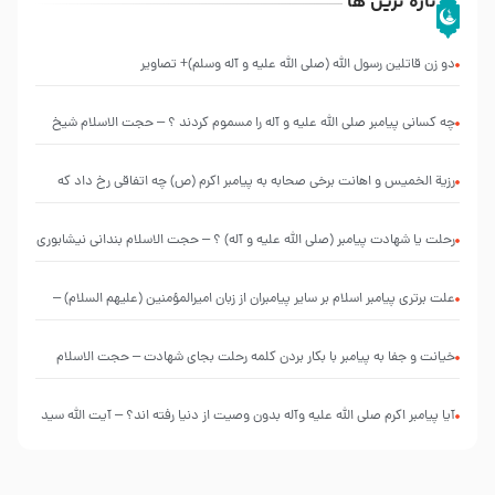
تازه ترین ها
دو زن قاتلين رسول الله (صلى‌ الله‌ علیه‌ و آله‌ وسلم)+ تصاویر
چه کسانی پیامبر صلی الله علیه و آله را مسموم کردند ؟ – حجت الاسلام شیخ
حسین یوسفی
رزیة الخمیس و اهانت برخی صحابه به پیامبر اکرم (ص) چه اتفاقی رخ داد که
پیامبر رحمت ، صحابه را بیرون انداختند ؟!!!!! – سید محمد موسوی
رحلت یا شهادت پیامبر (صلی الله علیه و آله) ؟ – حجت الاسلام بندانی نیشابوری
علت برتری پیامبر اسلام بر سایر پیامبران از زبان امیرالمؤمنین (علیهم السلام) –
حجت الاسلام فرحزاد
خیانت و جفا به پیامبر با بکار بردن کلمه رحلت بجای شهادت – حجت الاسلام
احمدی اصفهانی
آیا پیامبر اکرم صلی الله علیه وآله بدون وصیت از دنیا رفته ‌اند؟ – آیت الله سید
علی میلانی