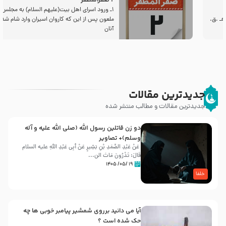
2 صفرالمظفر
1ـ ورود اسراى اهل بیت‌(علیهم السلام) به مجلس یزید
ملعون پس از این كه كاروان اسیران وارد شام شدند،
آنان
جدیدترین مقالات
جدیدترین مقالات و مطالب منتشر شده
دو زن قاتلين رسول الله (صلى‌ الله‌ علیه‌ و آله‌
وسلم)+ تصاویر
عَنْ عَبْدِ الصَّمَدِ بْنِ بَشِیرٍ عَنْ أَبِی عَبْدِ اللَّهِ علیه السلام
قَالَ: تَدْرُونَ مَاتَ الن...
۱۹ /۰۵/ ۱۴۰۵
خلفا
آیا می دانید برروی شمشیر پیامبر خوبی ها چه
حک شده است ؟