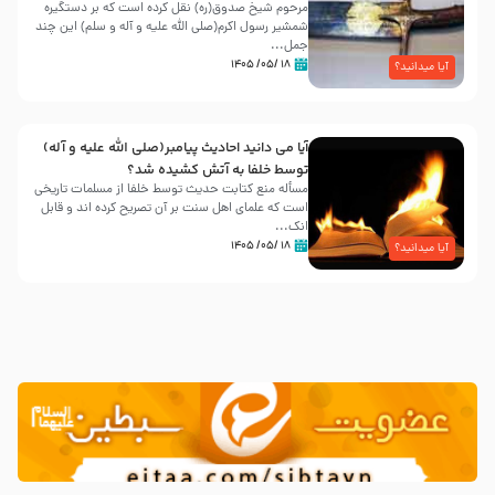
مرحوم شیخ صدوق(ره) نقل کرده است که بر دستگیره
شمشیر رسول اکرم(صلی الله علیه و آله و سلم) این چند
جمل...
۱۸ /۰۵/ ۱۴۰۵
آیا میدانید؟
آیا می دانید احادیث پیامبر(صلی الله علیه و آله)
توسط خلفا به آتش کشیده شد؟
مسأله منع کتابت حدیث توسط خلفا از مسلمات تاریخی
است که علمای اهل سنت بر آن تصریح کرده اند و قابل
انک...
۱۸ /۰۵/ ۱۴۰۵
آیا میدانید؟