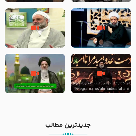
الاسلام شیخ حسین یوسفی
داد که پیامبر رحمت ، صحابه را
بیرون انداختند ؟!!!!! – سید محمد
موسوی
رحلت یا شهادت پیامبر (صلی الله
علت برتری پیامبر اسلام بر سایر
علیه و آله) ؟ – حجت الاسلام
پیامبران از زبان امیرالمؤمنین
بندانی نیشابوری
(علیهم السلام) – حجت الاسلام
فرحزاد
خیانت و جفا به پیامبر با بکار بردن
آیا پیامبر اکرم صلی الله علیه وآله
کلمه رحلت بجای شهادت – حجت
بدون وصیت از دنیا رفته ‌اند؟ – آیت
الاسلام احمدی اصفهانی
الله سید علی میلانی
جدیدترین مطالب