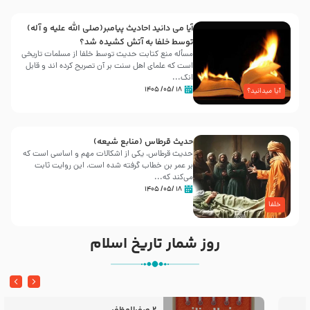
آیا می دانید احادیث پیامبر(صلی الله علیه و آله)
توسط خلفا به آتش کشیده شد؟
مسأله منع کتابت حدیث توسط خلفا از مسلمات تاریخی
است که علمای اهل سنت بر آن تصریح کرده اند و قابل
انک...
۱۸ /۰۵/ ۱۴۰۵
آیا میدانید؟
حدیث قرطاس (منابع شیعه)
حدیث قرطاس، یکی از اشکالات مهم و اساسی است که
بر عمر بن خطاب گرفته شده است، این روایت ثابت
می‌کند که...
۱۸ /۰۵/ ۱۴۰۵
خلفا
روز شمار تاریخ اسلام