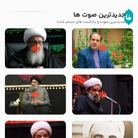
جدیدترین صوت ها
جدیدترین صوت و پادکست های منتشر شده
پیامبر صلی الله علیه وآله و سلم
زوّار اربعین امام حسین (علیه
فرمودند وای بر بچه های آخر
السلام) با این اشتیاق به زیارت
الزمان- دکتر هزار
بروند – آیت الله وحید خراسانی
روضه جانسوز پاره های جگر امام
لقب حضرت رقیه سلام الله علیها به
حسن مجتبی علیه السلام-حجت
چه معناست – حجت الاسلام علوی
الاسلام بندانی
تهرانی