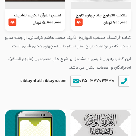
منتخب التواریخ جلد چهارم تاریخ
تفسير القرآن الكريم للشريف
امام زین العابدین و امام محمد
المرتضي قدس سرّه
5.700.000
700.000
تومان
تومان
باقر علیهما السلام
کتاب گرانسنگ منتخب التواريخ، تألیف محمد هاشم خراسانی، از جمله منابع
تاریخی که در بردارنده تاریخ صدر اسلام تا سده چهارم هجری قمری است.
این کتاب به زبان فارسی و مشتمل بر شرح حال معصومین (علیهم السلام)،
امامزادگان و اصحاب ایشان می باشد.
sibtayn[at]sibtayn.com
025-37703330