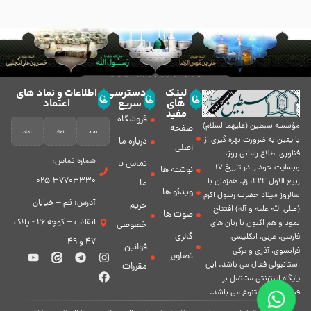
لینک
دسترسی
اطلاعات و نماد های
های
سریع
اعتماد
مفید
فروشگاه
مؤسسه سبطين (عليهماالسلام)
صفحه
با يقين به ضرورت بهره گیرى از
درباره ما
اصلی
فناورى اطلاع رسانى روز،
شماره تماس:
تماس با
وبسایت خود را در تاريخ 17
نوشته ها
37703330-025
ربيع الاول 1424 ق. همزمان با
ما
ویدئو ها
سالروز ميلاد حضرت رسول اكرم
آدرس: قم – خیابان
حریم
(صلی الله علیه و آله) افتتاح
صوت ها
انقلاب – کوچه 26 - پلاک
نمود و هم اكنون با زبان های
خصوصی
گالری
فارسی، عربى، انگلیسی،
47 و 49
قوانین
فرانسوی، آذری و ترکی
تصاویر
استانبولی فعال مى باشد. اين
مقررات
پايگاه اينترنتى مشتمل بر
قسمت هاى متنوع مى باشد.