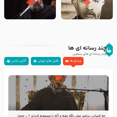
روضه‌ی مجلس یزید ملعون و
سلام جوانی که امام حسین علیه
اسارت اهل‌بیت علیهم‌السلام –
السلام خودش جوابش را دادند
مرحوم حجت‌الاسلام شیخ علی
-حجت الاسلام بندانی
محدث زاده
چند رسانه ای ها
چند رسانه ای های سبطین
ویدئو ها
فایل های صوتی
گالری عکس
چه کسانی پیامبر صلی الله علیه و آله را مسموم کردند ؟ – حجت