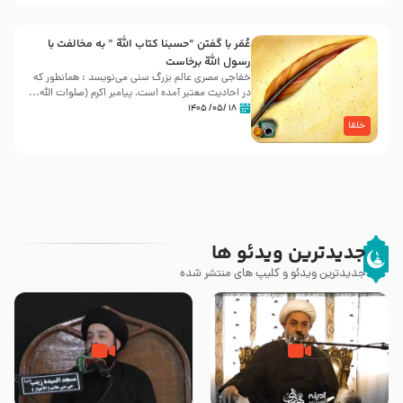
عُمَر با گفتن “حسبنا كتاب اللّه ” به مخالفت با
رسول اللّه برخاست
خفاجی مصری عالم بزرگ سنی می‌نویسد : همانطور که
در احادیث معتبر آمده است، پیامبر اکرم (صلوات اللّه...
۱۸ /۰۵/ ۱۴۰۵
خلفا
جدیدترین ویدئو ها
جدیدترین ویدئو و کلیپ های منتشر شده
چه کسانی پیامبر صلی الله علیه و
رزیة الخمیس و اهانت برخی صحابه
آله را مسموم کردند ؟ – حجت
به پیامبر اکرم (ص) چه اتفاقی رخ