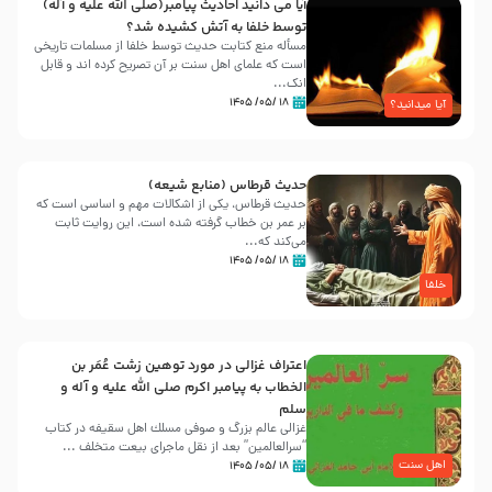
آیا می دانید احادیث پیامبر(صلی الله علیه و آله)
توسط خلفا به آتش کشیده شد؟
مسأله منع کتابت حدیث توسط خلفا از مسلمات تاریخی
است که علمای اهل سنت بر آن تصریح کرده اند و قابل
انک...
۱۸ /۰۵/ ۱۴۰۵
آیا میدانید؟
حدیث قرطاس (منابع شیعه)
حدیث قرطاس، یکی از اشکالات مهم و اساسی است که
بر عمر بن خطاب گرفته شده است، این روایت ثابت
می‌کند که...
۱۸ /۰۵/ ۱۴۰۵
خلفا
اعتراف غزالی در مورد توهین زشت عُمَر بن
الخطاب به پیامبر اکرم صلی الله علیه و آله و
سلم
غزالی عالم بزرگ و صوفی مسلك اهل سقيفه در کتاب
“سرالعالمین” بعد از نقل ماجرای بیعت متخلف ...
اهل سنت
۱۸ /۰۵/ ۱۴۰۵