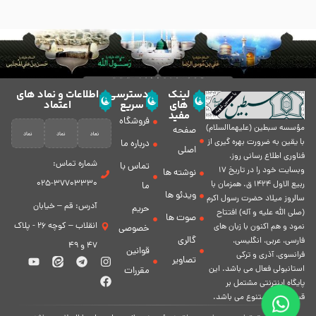
لینک
دسترسی
اطلاعات و نماد های
های
سریع
اعتماد
مفید
فروشگاه
مؤسسه سبطين (عليهماالسلام)
صفحه
با يقين به ضرورت بهره گیرى از
درباره ما
اصلی
فناورى اطلاع رسانى روز،
شماره تماس:
تماس با
وبسایت خود را در تاريخ 17
نوشته ها
37703330-025
ربيع الاول 1424 ق. همزمان با
ما
ویدئو ها
سالروز ميلاد حضرت رسول اكرم
آدرس: قم – خیابان
حریم
(صلی الله علیه و آله) افتتاح
صوت ها
انقلاب – کوچه 26 - پلاک
نمود و هم اكنون با زبان های
خصوصی
گالری
فارسی، عربى، انگلیسی،
47 و 49
قوانین
فرانسوی، آذری و ترکی
تصاویر
استانبولی فعال مى باشد. اين
مقررات
پايگاه اينترنتى مشتمل بر
قسمت هاى متنوع مى باشد.