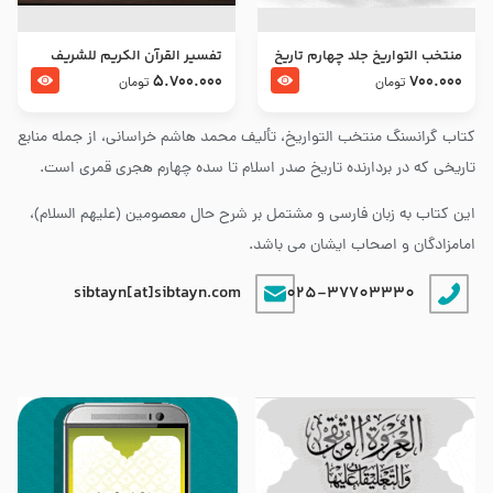
منتخب التواریخ جلد چهارم تاریخ
تفسير القرآن الكريم للشريف
امام زین العابدین و امام محمد
المرتضي قدس سرّه
5.700.000
700.000
تومان
تومان
باقر علیهما السلام
کتاب گرانسنگ منتخب التواريخ، تألیف محمد هاشم خراسانی، از جمله منابع
تاریخی که در بردارنده تاریخ صدر اسلام تا سده چهارم هجری قمری است.
این کتاب به زبان فارسی و مشتمل بر شرح حال معصومین (علیهم السلام)،
امامزادگان و اصحاب ایشان می باشد.
sibtayn[at]sibtayn.com
025-37703330