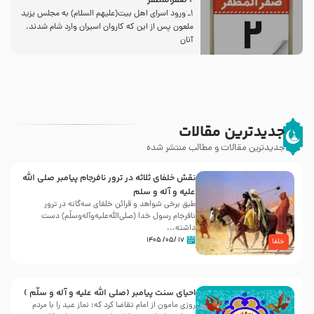
2 صفرالمظفر
1ـ ورود اسراى اهل بیت‌(علیهم السلام) به مجلس یزید
ملعون پس از این كه كاروان اسیران وارد شام شدند،
آنان
جدیدترین مقالات
جدیدترین مقالات و مطالب منتشر شده
نقش خلفای ثلاثه در ترور نافرجام پیامبر صلی الله
علیه و آله و سلم
طبق برخی شواهد و قرائن خلفای سه‌گانه در ترور
نافرجام رسول خدا (صلی‌الله‌علیه‌و‌آله‌وسلّم) دست
داشته‌...
۱۷ /۰۵/ ۱۴۰۵
خلفا
احیای سنت پیامبر (صلی الله علیه و آله و سلّم )
روزی مامون از امام تقاضا کرد که: نماز عید را با مردم