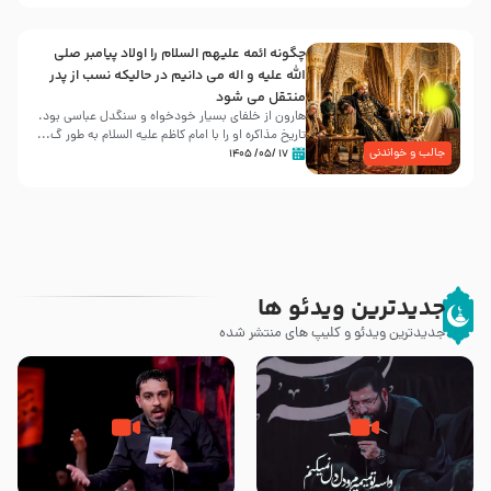
چگونه ائمه علیهم السلام را اولاد پیامبر صلی
الله علیه و اله می دانیم در حالیکه نسب از پدر
منتقل می شود
هارون از خلفای بسیار خودخواه و سنگدل عباسی بود.
تاریخ مذاکره او را با امام کاظم علیه السلام به طور گ...
جالب و خواندنی
۱۷ /۰۵/ ۱۴۰۵
جدیدترین ویدئو ها
جدیدترین ویدئو و کلیپ های منتشر شده
مصداق کربلا – حاج حسین سیب
شور ، حسینا! به‌ حق زهرا «أُنْظُرْ
سرخی
إِلَینا» – عزاداری شب هفتم ماه