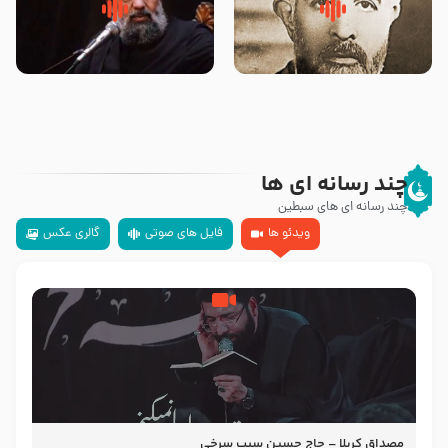
روضه‌ی مجلس یزید ملعون و
سلام جوانی که امام حسین علیه
اسارت اهل‌بیت علیهم‌السلام –
السلام خودش جوابش را دادند
مرحوم حجت‌الاسلام شیخ علی
-حجت الاسلام بندانی
محدث زاده
چند رسانه ای ها
چند رسانه ای های سبطین
ویدئو ها
فایل های صوتی
گالری عکس
مصداق کربلا – حاج حسین سیب سرخی