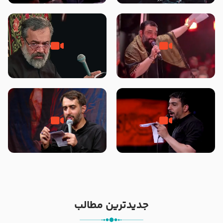
محرّم 1405
جانا جانا ابی عبدالله – کربلایی جواد
مادر منم مثل تو خمیدم – حاج
مقدم – شب هشتم محرم 1448 –
محمود کریمی – شهادت حضرت
هیئت بین الحرمین طهران
رقیه علیها السلام – تیر ۱۴۰۵
هیئت رایة العباس علیه السلام
تک ، عبّاس، صاحب دل‌هاست –
من غلام نوکراتم من عاشق کربلاتم
حاج حنیف طاهری – عزاداری شب
– شور زمینه – شب هفتم – محرم
تاسوعا 1405
1397 – کربلایی محمدحسین
پویانفر
جدیدترین مطالب