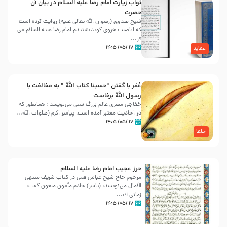
ثواب زیارت امام رضا علیه السلام در بیان آن
حضرت
شیخ صدوق (رضوان الله تعالی علیه) روایت کرده است
که اباصلت هروی گوید:شنیدم امام رضا علیه السلام می
فر...
۱۷ /۰۵/ ۱۴۰۵
عقاید
عُمَر با گفتن “حسبنا كتاب اللّه ” به مخالفت با
رسول اللّه برخاست
خفاجی مصری عالم بزرگ سنی می‌نویسد : همانطور که
در احادیث معتبر آمده است، پیامبر اکرم (صلوات اللّه...
۱۷ /۰۵/ ۱۴۰۵
خلفا
حرز عجیب امام رضا علیه السلام
مرحوم حاج شیخ عباس قمی در کتاب شریف منتهی
الآمال می‌نویسد: (ياسر) خادم مأمون ملعون گفت:
زمانى ك...
۱۷ /۰۵/ ۱۴۰۵