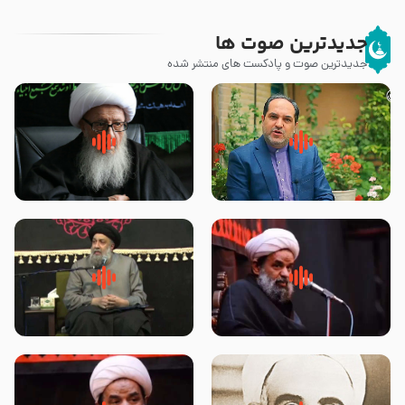
جدیدترین صوت ها
جدیدترین صوت و پادکست های منتشر شده
پیامبر صلی الله علیه وآله و سلم
زوّار اربعین امام حسین (علیه
فرمودند وای بر بچه های آخر
السلام) با این اشتیاق به زیارت
الزمان- دکتر هزار
بروند – آیت الله وحید خراسانی
روضه جانسوز پاره های جگر امام
لقب حضرت رقیه سلام الله علیها به
حسن مجتبی علیه السلام-حجت
چه معناست – حجت الاسلام علوی
الاسلام بندانی
تهرانی