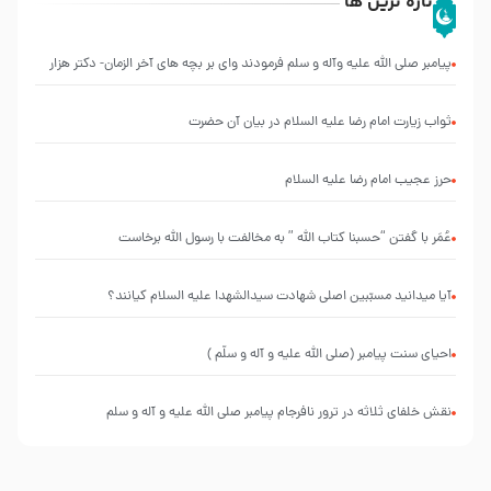
تازه ترین ها
پیامبر صلی الله علیه وآله و سلم فرمودند وای بر بچه های آخر الزمان- دکتر هزار
ثواب زیارت امام رضا علیه السلام در بیان آن حضرت
حرز عجیب امام رضا علیه السلام
عُمَر با گفتن “حسبنا كتاب اللّه ” به مخالفت با رسول اللّه برخاست
آیا میدانید مسبّبین اصلی شهادت سیدالشهدا علیه ‌السلام کیانند؟
احیای سنت پیامبر (صلی الله علیه و آله و سلّم )
نقش خلفای ثلاثه در ترور نافرجام پیامبر صلی الله علیه و آله و سلم