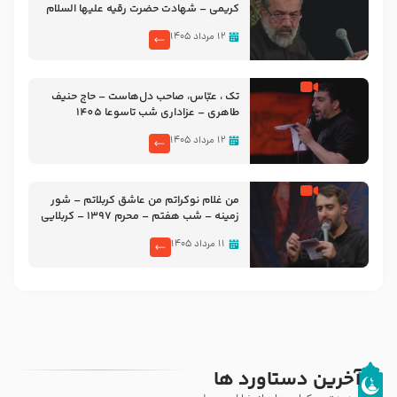
کریمی – شهادت حضرت رقیه علیها السلام
– تیر ۱۴۰۵ هیئت رایة العباس علیه السلام
۱۲ مرداد ۱۴۰۵
تک ، عبّاس، صاحب دل‌هاست – حاج حنیف
طاهری – عزاداری شب تاسوعا 1405
۱۲ مرداد ۱۴۰۵
من غلام نوکراتم من عاشق کربلاتم – شور
زمینه – شب هفتم – محرم 1397 – کربلایی
محمدحسین پویانفر
۱۱ مرداد ۱۴۰۵
آخرین دستاورد ها