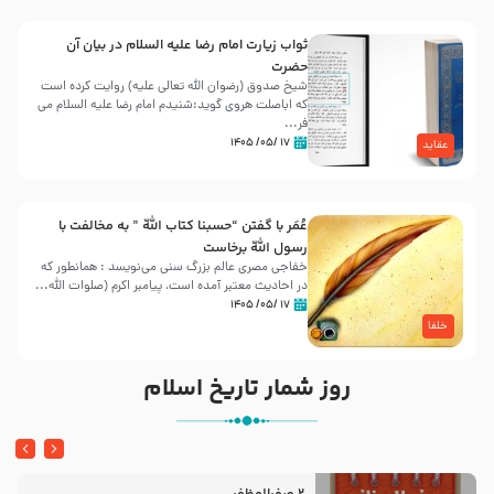
ثواب زیارت امام رضا علیه السلام در بیان آن
حضرت
شیخ صدوق (رضوان الله تعالی علیه) روایت کرده است
که اباصلت هروی گوید:شنیدم امام رضا علیه السلام می
فر...
۱۷ /۰۵/ ۱۴۰۵
عقاید
عُمَر با گفتن “حسبنا كتاب اللّه ” به مخالفت با
رسول اللّه برخاست
خفاجی مصری عالم بزرگ سنی می‌نویسد : همانطور که
در احادیث معتبر آمده است، پیامبر اکرم (صلوات اللّه...
۱۷ /۰۵/ ۱۴۰۵
خلفا
روز شمار تاریخ اسلام