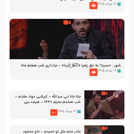
۱۲ مرداد ۱۴۰۵
شور ، حسینا! به‌ حق زهرا «أُنْظُرْ إِلَینا» – عزاداری شب هفتم ماه
محرّم 1405
۱۲ مرداد ۱۴۰۵
جانا جانا ابی عبدالله – کربلایی جواد مقدم –
شب هشتم محرم 1448 – هیئت بین
الحرمین طهران
۱۲ مرداد ۱۴۰۵
مادر منم مثل تو خمیدم – حاج محمود