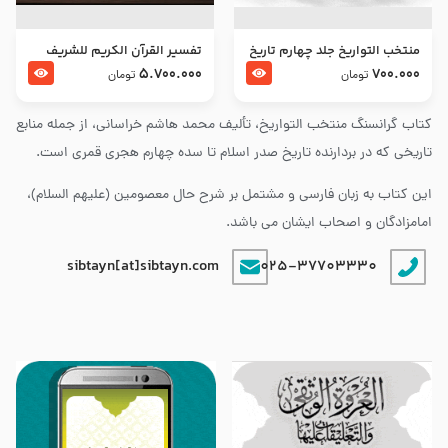
منتخب التواریخ جلد چهارم تاریخ
تفسير القرآن الكريم للشريف
امام زین العابدین و امام محمد
المرتضي قدس سرّه
5.700.000
700.000
تومان
تومان
باقر علیهما السلام
کتاب گرانسنگ منتخب التواريخ، تألیف محمد هاشم خراسانی، از جمله منابع
تاریخی که در بردارنده تاریخ صدر اسلام تا سده چهارم هجری قمری است.
این کتاب به زبان فارسی و مشتمل بر شرح حال معصومین (علیهم السلام)،
امامزادگان و اصحاب ایشان می باشد.
sibtayn[at]sibtayn.com
025-37703330