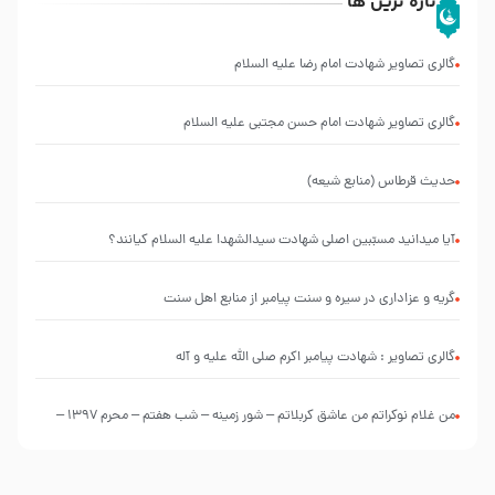
تازه ترین ها
گالری تصاویر شهادت امام رضا علیه السلام
گالری تصاویر شهادت امام حسن مجتبی علیه السلام
حدیث قرطاس (منابع شیعه)
آیا میدانید مسبّبین اصلی شهادت سیدالشهدا علیه ‌السلام کیانند؟
گریه و عزاداری در سیره و سنت پیامبر از منابع اهل سنت
گالری تصاویر : شهادت پیامبر اکرم صلی الله علیه و آله
من غلام نوکراتم من عاشق کربلاتم – شور زمینه – شب هفتم – محرم 1397 –
کربلایی محمدحسین پویانفر