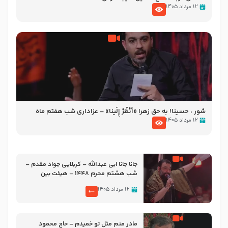
۱۲ مرداد ۱۴۰۵
شور ، حسینا! به‌ حق زهرا «أُنْظُرْ إِلَینا» – عزاداری شب هفتم ماه
محرّم 1405
۱۲ مرداد ۱۴۰۵
جانا جانا ابی عبدالله – کربلایی جواد مقدم –
شب هشتم محرم 1448 – هیئت بین
الحرمین طهران
۱۲ مرداد ۱۴۰۵
مادر منم مثل تو خمیدم – حاج محمود