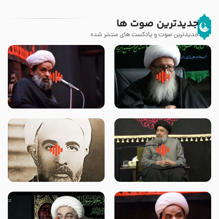
جدیدترین صوت ها
جدیدترین صوت و پادکست های منتشر شده
زوّار اربعین امام حسین (علیه
روضه جانسوز پاره های جگر امام
السلام) با این اشتیاق به زیارت
حسن مجتبی علیه السلام-حجت
بروند – آیت الله وحید خراسانی
الاسلام بندانی
لقب حضرت رقیه سلام الله علیها به
روضه‌ی مجلس یزید ملعون و
چه معناست – حجت الاسلام علوی
اسارت اهل‌بیت علیهم‌السلام –
تهرانی
مرحوم حجت‌الاسلام شیخ علی
محدث زاده