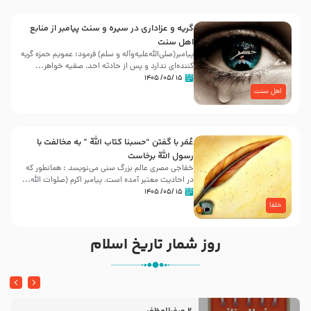
گریه و عزاداری در سیره و سنت پیامبر از منابع
اهل سنت
پیامبر(صلی‌الله‌علیه‌وآله و سلم) فرمود: عمویم حمزه گریه
کننده‌ای ندارد و پس از حادثه احد، صفیه خواهر...
۱۵ /۰۵/ ۱۴۰۵
اهل سنت
عُمَر با گفتن “حسبنا كتاب اللّه ” به مخالفت با
رسول اللّه برخاست
خفاجی مصری عالم بزرگ سنی می‌نویسد : همانطور که
در احادیث معتبر آمده است، پیامبر اکرم (صلوات اللّه...
۱۵ /۰۵/ ۱۴۰۵
خلفا
روز شمار تاریخ اسلام