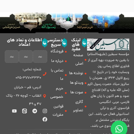
لینک
دسترسی
اطلاعات و نماد های
های
سریع
اعتماد
مفید
فروشگاه
مؤسسه سبطين (عليهماالسلام)
صفحه
با يقين به ضرورت بهره گیرى از
درباره ما
اصلی
فناورى اطلاع رسانى روز،
شماره تماس:
تماس با
وبسایت خود را در تاريخ 17
نوشته ها
37703330-025
ربيع الاول 1424 ق. همزمان با
ما
ویدئو ها
سالروز ميلاد حضرت رسول اكرم
آدرس: قم – خیابان
حریم
(صلی الله علیه و آله) افتتاح
صوت ها
انقلاب – کوچه 26 - پلاک
نمود و هم اكنون با زبان های
خصوصی
گالری
فارسی، عربى، انگلیسی،
47 و 49
قوانین
فرانسوی، آذری و ترکی
تصاویر
استانبولی فعال مى باشد. اين
مقررات
پايگاه اينترنتى مشتمل بر
قسمت هاى متنوع مى باشد.