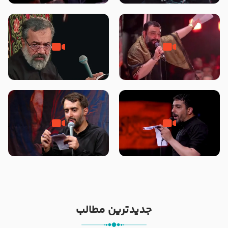
محرّم 1405
جانا جانا ابی عبدالله – کربلایی جواد
مادر منم مثل تو خمیدم – حاج
مقدم – شب هشتم محرم 1448 –
محمود کریمی – شهادت حضرت
هیئت بین الحرمین طهران
رقیه علیها السلام – تیر ۱۴۰۵
هیئت رایة العباس علیه السلام
تک ، عبّاس، صاحب دل‌هاست –
من غلام نوکراتم من عاشق کربلاتم
حاج حنیف طاهری – عزاداری شب
– شور زمینه – شب هفتم – محرم
تاسوعا 1405
1397 – کربلایی محمدحسین
پویانفر
جدیدترین مطالب