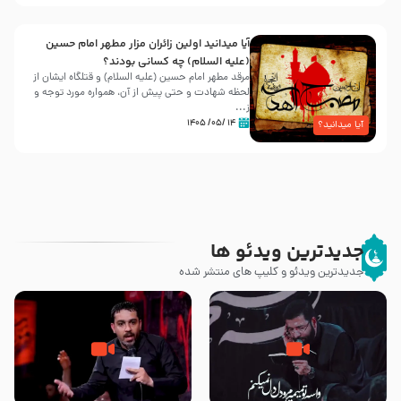
آیا میدانید اولین زائران مزار مطهر امام حسین
(علیه السلام) چه کسانی بودند؟
مرقد مطهر امام حسین (علیه السلام) و قتلگاه ایشان از
لحظه شهادت و حتی پیش از آن، همواره مورد توجه و
ز...
۱۴ /۰۵/ ۱۴۰۵
آیا میدانید؟
جدیدترین ویدئو ها
جدیدترین ویدئو و کلیپ های منتشر شده
مصداق کربلا – حاج حسین سیب
شور ، حسینا! به‌ حق زهرا «أُنْظُرْ
سرخی
إِلَینا» – عزاداری شب هفتم ماه