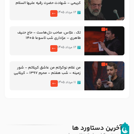
کریمی – شهادت حضرت رقیه علیها السلام
– تیر ۱۴۰۵ هیئت رایة العباس علیه السلام
۱۲ مرداد ۱۴۰۵
تک ، عبّاس، صاحب دل‌هاست – حاج حنیف
طاهری – عزاداری شب تاسوعا 1405
۱۲ مرداد ۱۴۰۵
من غلام نوکراتم من عاشق کربلاتم – شور
زمینه – شب هفتم – محرم 1397 – کربلایی
محمدحسین پویانفر
۱۱ مرداد ۱۴۰۵
آخرین دستاورد ها