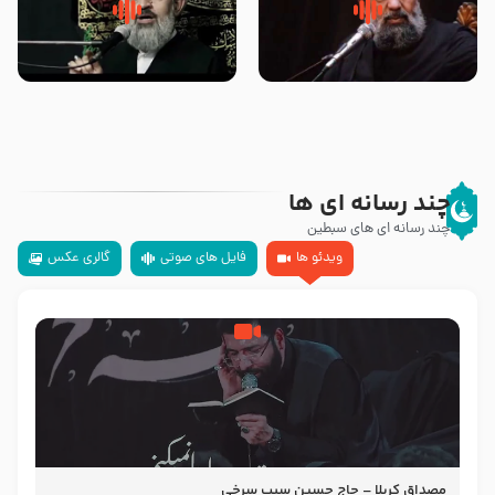
سلام جوانی که امام حسین علیه
زیارتی که اسباب رزق زیاد و عمر
السلام خودش جوابش را دادند
طولانی است حجت السلام حسین
-حجت الاسلام بندانی
یوسفی
چند رسانه ای ها
چند رسانه ای های سبطین
ویدئو ها
فایل های صوتی
گالری عکس
مصداق کربلا – حاج حسین سیب سرخی