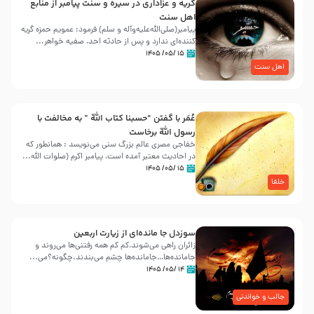
گریه و عزاداری در سیره و سنت پیامبر از منابع
اهل سنت
پیامبر(صلی‌الله‌علیه‌وآله و سلم) فرمود: عمویم حمزه گریه
کننده‌ای ندارد و پس از حادثه احد، صفیه خواهر...
۱۵ /۰۵/ ۱۴۰۵
اهل سنت
عُمَر با گفتن “حسبنا كتاب اللّه ” به مخالفت با
رسول اللّه برخاست
خفاجی مصری عالم بزرگ سنی می‌نویسد : همانطور که
در احادیث معتبر آمده است، پیامبر اکرم (صلوات اللّه...
۱۵ /۰۵/ ۱۴۰۵
خلفا
سوزدل جا مانده‌ای از زیارت اربعین
زائران راهی می‌شوند،کم‌ کم همه رفتنی‌ها می‌روند و
جامانده‌ها…جامانده‌ها چشم می‌بندند.چگونه؟می‌...
۱۴ /۰۵/ ۱۴۰۵
جالب و خواندنی