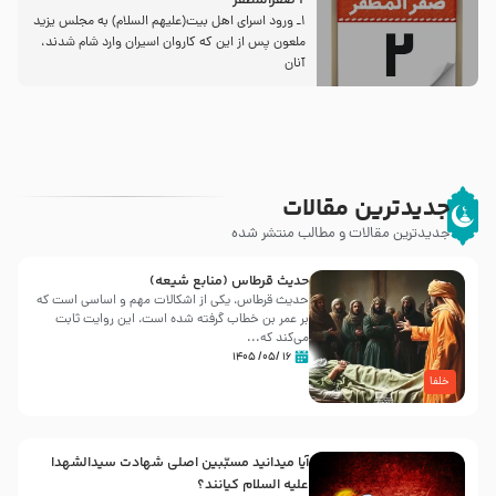
2 صفرالمظفر
1ـ ورود اسراى اهل بیت‌(علیهم السلام) به مجلس یزید
ملعون پس از این كه كاروان اسیران وارد شام شدند،
آنان
جدیدترین مقالات
جدیدترین مقالات و مطالب منتشر شده
حدیث قرطاس (منابع شیعه)
حدیث قرطاس، یکی از اشکالات مهم و اساسی است که
بر عمر بن خطاب گرفته شده است، این روایت ثابت
می‌کند که...
۱۶ /۰۵/ ۱۴۰۵
خلفا
آیا میدانید مسبّبین اصلی شهادت سیدالشهدا
علیه ‌السلام کیانند؟