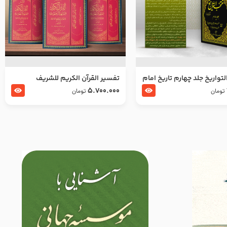
تواریخ جلد چهارم تاریخ امام
تفسير القرآن الكريم للشريف
بدین و امام محمد باقر
المرتضي قدس سرّه
5.700.000
تومان
تومان
لسلام