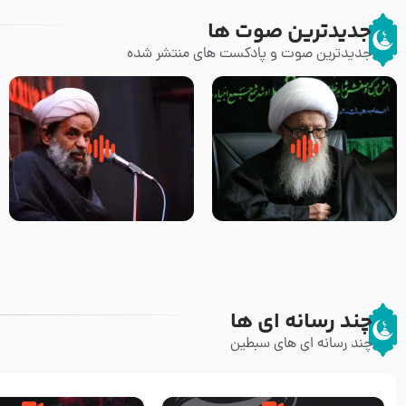
جدیدترین صوت ها
جدیدترین صوت و پادکست های منتشر شده
زوّار اربعین امام حسین (علیه
روضه جانسوز پاره های جگر امام
السلام) با این اشتیاق به زیارت
حسن مجتبی علیه السلام-حجت
بروند – آیت الله وحید خراسانی
الاسلام بندانی
چند رسانه ای ها
چند رسانه ای های سبطین