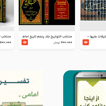
ليقات عليها –
منتخب التواریخ جلد پنجم تاریخ امام
منتخب ال
جعفر صادق و امام موسی بن جعفر
زین العا
700.000
700.000
تومان
علیهما السلام
علیهما ا