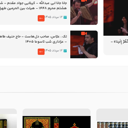
جانا جانا ابی عبدالله – کربلایی جواد مقدم – 
هشتم محرم 1448 – هیئت بین الحرمین طهران
۱۲ مرداد ۱۴۰۵
تک ، عبّاس، صاحب دل‌هاست – حاج حنیف طاه
رْ إِلَینا» –
– عزاداری شب تاسوعا 1405
14
۱۲ مرداد ۱۴۰۵