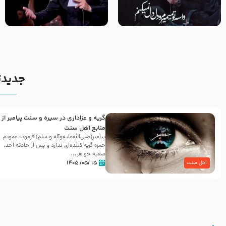
مصداق کربلا – حاج حسین سیب
شور ، حسینا! به‌ حق زهرا «أُنْظُرْ
سرخی
إِلَینا» – عزاداری شب هفتم ماه
محرّم 1405
جدیدت
گریه و عزاداری در سیره و سنت پیامبر از
منابع اهل سنت
پیامبر(صلی‌الله‌علیه‌وآله و سلم) فرمود: عمویم
حمزه گریه کننده‌ای ندارد و پس از حادثه احد،
صفیه خواهر...
۱۵ /۰۵/ ۱۴۰۵
اهل سنت