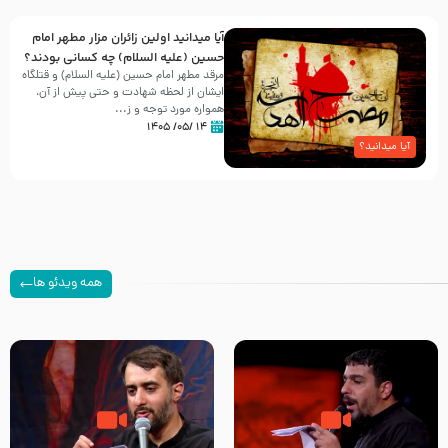
آیا میدانید اولین زائران مزار مطهر امام
حسین (علیه السلام) چه کسانی بودند؟
مرقد مطهر امام حسین (علیه السلام) و قتلگاه
ایشان از لحظه شهادت و حتی پیش از آن،
همواره مورد توجه و ز...
۱۴ /۰۵/ ۱۴۰۵
آیا میدانید؟
همه ویدئو ها