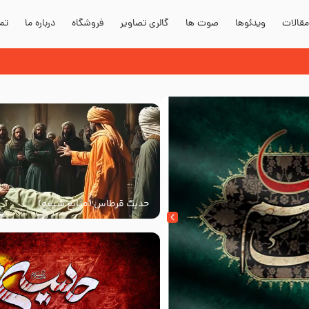
قالات
ویدئوها
صوت ها
گالری تصاویر
فروشگاه
درباره ما
تما
حدیث قرطاس (منابع شیعه)