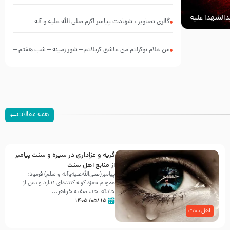
الشهدا علیه
گالری تصاویر : شهادت پیامبر اکرم صلی الله علیه و آله
من غلام نوکراتم من عاشق کربلاتم – شور زمینه – شب هفتم –
محرم 1397 – کربلایی محمدحسین پویانفر
همه مقالات
گریه و عزاداری در سیره و سنت پیامبر
از منابع اهل سنت
پیامبر(صلی‌الله‌علیه‌وآله و سلم) فرمود:
عمویم حمزه گریه کننده‌ای ندارد و پس از
حادثه احد، صفیه خواهر...
۱۵ /۰۵/ ۱۴۰۵
اهل سنت