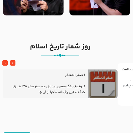
تک ، عبّاس، صاحب دل‌هاست –
من غلام نوکراتم من عاشق
حاج حنیف طاهری – عزاداری شب
کربلاتم – شور زمینه – شب هفتم
تاسوعا 1405
– محرم 1397 – کربلایی
محمدحسین پویانفر
روز شمار تاریخ اسلام
 مخالفت
1 صفر المظفر
:
پیامبر
ز
1ـ وقوع جنگ صفین روز اول ماه صفر سال 38 هـ .ق.
جنگ صفین رخ داد. ماجرا از آن جا