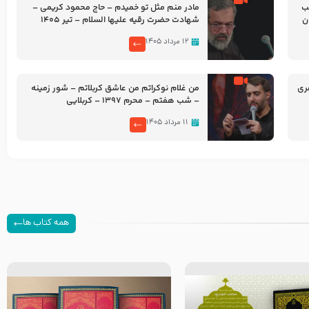
شب
مادر منم مثل تو خمیدم – حاج محمود کریمی –
شهادت حضرت رقیه علیها السلام – تیر ۱۴۰۵
هیئت رایة العباس علیه السلام
۱۲ مرداد ۱۴۰۵
ری
من غلام نوکراتم من عاشق کربلاتم – شور زمینه
– شب هفتم – محرم 1397 – کربلایی
محمدحسین پویانفر
۱۱ مرداد ۱۴۰۵
همه کتاب ها