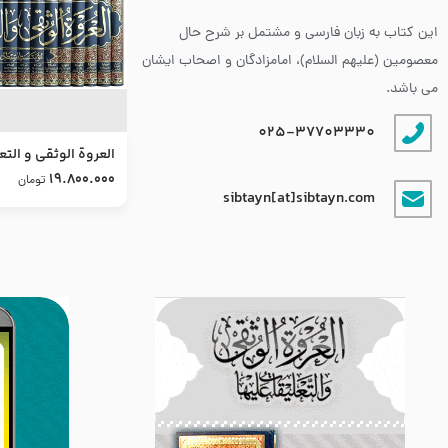
این کتاب به زبان فارسی و مشتمل بر شرح حال
معصومین (علیهم السلام)، امامزادگان و اصحاب ایشان
می باشد.
025-37703330
العروة الوثقى و التع
طرح جدید
19.800.000
تومان
sibtayn[at]sibtayn.com