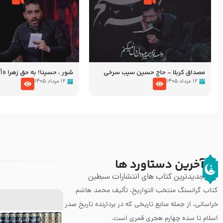
مصداق کربلا – حاج حسین سیب سرخی
شور ، حسینا! به‌ حق زهرا «أُنْظُ
عزاداری شب هفتم ماه محرّم 05
۱۲ مرداد ۱۴۰۵
۱۲ مرداد ۱۴۰۵
آخرین دستاورد ها
جدیدترین کتاب های انتشارات سبطین
کتاب گرانسنگ منتخب التواريخ، تألیف محمد هاشم
خراسانی، از جمله منابع تاریخی که در بردارنده تاریخ صدر
اسلام تا سده چهارم هجری قمری است.