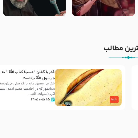
جانا جانا ابی عبدالله – کربلایی
مادر منم مثل تو خمیدم – حاج
جواد مقدم – شب هشتم محرم
محمود کریمی – شهادت حضرت
1448 – هیئت بین الحرمین طهران
رقیه علیها السلام – تیر ۱۴۰۵
هیئت رایة العباس علیه السلام
رین مطالب
عُمَر با گفتن “حسبنا كتاب اللّه ” به
30 صفر المظفر
با رسول اللّه برخاست
خفاجی مصری عالم بزرگ سنی می‌نویسد 
همانطور که در احادیث معتبر آمده است، 
شهادت حضرت علی بن موسی الرضا (علیه السلام) در رو
اکرم (صلوات اللّه...
آخـر صفر سـال 203 هـ .ق. هشـتمین اختر تابناک امامت
۱۵ /۰۵/ ۱۴۰۵
خلفا