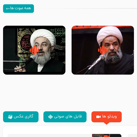
همه صوت ها
سلام جوانی که امام حسین علیه
زیارتی که اسباب رزق زیاد و عمر
السلام خودش جوابش را دادند
طولانی است حجت السلام حسین
-حجت الاسلام بندانی
یوسفی
ویدئو ها
فایل های صوتی
گالری عکس