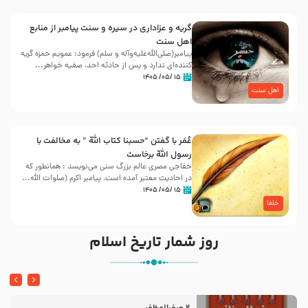
گریه و عزاداری در سیره و سنت پیامبر از منابع
اهل سنت
پیامبر(صلی‌الله‌علیه‌وآله و سلم) فرمود: عمویم حمزه گریه
کننده‌ای ندارد و پس از حادثه احد، صفیه خواهر...
۱۵ /۰۵/ ۱۴۰۵
اهل سنت
عُمَر با گفتن “حسبنا كتاب اللّه ” به مخالفت با
رسول اللّه برخاست
خفاجی مصری عالم بزرگ سنی می‌نویسد : همانطور که
در احادیث معتبر آمده است، پیامبر اکرم (صلوات اللّه...
۱۵ /۰۵/ ۱۴۰۵
خلفا
روز شمار تاریخ اسلام