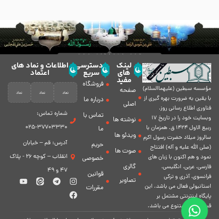
لینک
دسترسی
اطلاعات و نماد های
های
سریع
اعتماد
مفید
فروشگاه
مؤسسه سبطين (عليهماالسلام)
صفحه
با يقين به ضرورت بهره گیرى از
درباره ما
اصلی
فناورى اطلاع رسانى روز،
شماره تماس:
تماس با
وبسایت خود را در تاريخ 17
نوشته ها
37703330-025
ربيع الاول 1424 ق. همزمان با
ما
ویدئو ها
سالروز ميلاد حضرت رسول اكرم
آدرس: قم – خیابان
حریم
(صلی الله علیه و آله) افتتاح
صوت ها
انقلاب – کوچه 26 - پلاک
نمود و هم اكنون با زبان های
خصوصی
گالری
فارسی، عربى، انگلیسی،
47 و 49
قوانین
فرانسوی، آذری و ترکی
تصاویر
استانبولی فعال مى باشد. اين
مقررات
پايگاه اينترنتى مشتمل بر
قسمت هاى متنوع مى باشد.