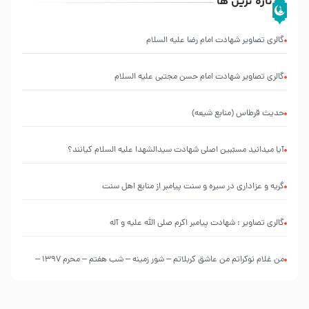
تازه ترین ها
گالری تصاویر شهادت امام رضا علیه السلام
گالری تصاویر شهادت امام حسن مجتبی علیه السلام
حدیث قرطاس (منابع شیعه)
آیا میدانید مسبّبین اصلی شهادت سیدالشهدا علیه ‌السلام کیانند؟
گریه و عزاداری در سیره و سنت پیامبر از منابع اهل سنت
گالری تصاویر : شهادت پیامبر اکرم صلی الله علیه و آله
من غلام نوکراتم من عاشق کربلاتم – شور زمینه – شب هفتم – محرم 1397 –
کربلایی محمدحسین پویانفر