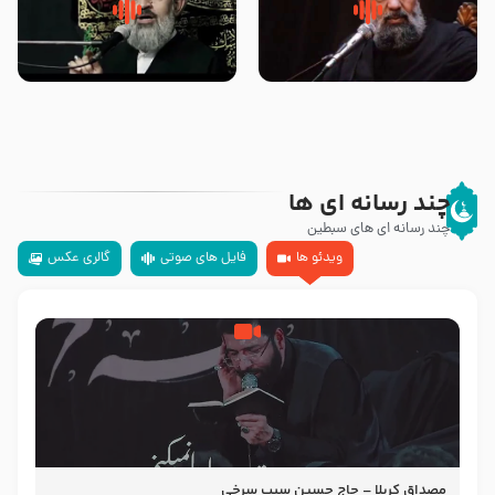
سلام جوانی که امام حسین علیه
زیارتی که اسباب رزق زیاد و عمر
السلام خودش جوابش را دادند
طولانی است حجت السلام حسین
-حجت الاسلام بندانی
یوسفی
چند رسانه ای ها
چند رسانه ای های سبطین
ویدئو ها
فایل های صوتی
گالری عکس
مصداق کربلا – حاج حسین سیب سرخی