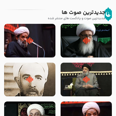
جدیدترین صوت ها
جدیدترین صوت و پادکست های منتشر شده
زوّار اربعین امام حسین (علیه
روضه جانسوز پاره های جگر امام
السلام) با این اشتیاق به زیارت
حسن مجتبی علیه السلام-حجت
بروند – آیت الله وحید خراسانی
الاسلام بندانی
لقب حضرت رقیه سلام الله علیها به
روضه‌ی مجلس یزید ملعون و
چه معناست – حجت الاسلام علوی
اسارت اهل‌بیت علیهم‌السلام –
تهرانی
مرحوم حجت‌الاسلام شیخ علی
محدث زاده