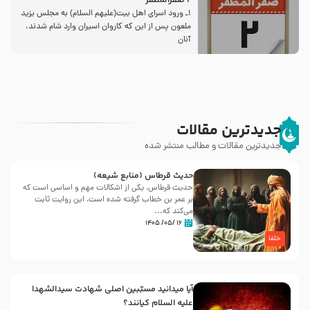
2 صفرالمظفر
1ـ ورود اسراى اهل بیت‌(علیهم السلام) به مجلس یزید
ملعون پس از این كه كاروان اسیران وارد شام شدند،
آنان
جدیدترین مقالات
جدیدترین مقالات و مطالب منتشر شده
حدیث قرطاس (منابع شیعه)
حدیث قرطاس، یکی از اشکالات مهم و اساسی است که
بر عمر بن خطاب گرفته شده است، این روایت ثابت
می‌کند که...
۱۶ /۰۵/ ۱۴۰۵
خلفا
آیا میدانید مسبّبین اصلی شهادت سیدالشهدا
علیه ‌السلام کیانند؟