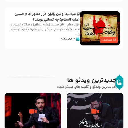
آیا میدانید اولین زائران مزار مطهر امام حسین
(علیه السلام) چه کسانی بودند؟
مرقد مطهر امام حسین (علیه السلام) و قتلگاه ایشان از
لحظه شهادت و حتی پیش از آن، همواره مورد توجه و
ز...
۱۴ /۰۵/ ۱۴۰۵
آیا میدانید؟
جدیدترین ویدئو ها
جدیدترین ویدئو و کلیپ های منتشر شده
مصداق کربلا – حاج حسین سیب
شور ، حسینا! به‌ حق زهرا «أُنْظُرْ
سرخی
إِلَینا» – عزاداری شب هفتم ماه