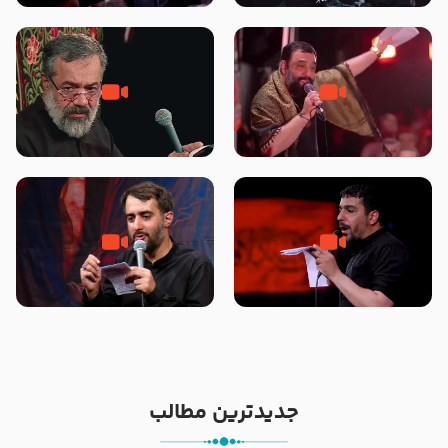
محرّم 1405
جانا جانا ابی عبدالله – کربلایی جواد
مادر منم مثل تو خمیدم – حاج
مقدم – شب هشتم محرم 1448 –
محمود کریمی – شهادت حضرت
هیئت بین الحرمین طهران
رقیه علیها السلام – تیر ۱۴۰۵
هیئت رایة العباس علیه السلام
تک ، عبّاس، صاحب دل‌هاست –
من غلام نوکراتم من عاشق کربلاتم
حاج حنیف طاهری – عزاداری شب
– شور زمینه – شب هفتم – محرم
تاسوعا 1405
1397 – کربلایی محمدحسین
پویانفر
جدیدترین مطالب