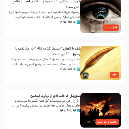
گریه و عزاداری در سیره و سنت پیامبر از منابع
اهل سنت
پیامبر(صلی‌الله‌علیه‌وآله و سلم) فرمود: عمویم حمزه گریه
کننده‌ای ندارد و پس از حادثه احد، صفیه خواهر...
۱۵ /۰۵/ ۱۴۰۵
اهل سنت
عُمَر با گفتن “حسبنا كتاب اللّه ” به مخالفت با
رسول اللّه برخاست
خفاجی مصری عالم بزرگ سنی می‌نویسد : همانطور که
در احادیث معتبر آمده است، پیامبر اکرم (صلوات اللّه...
۱۵ /۰۵/ ۱۴۰۵
خلفا
سوزدل جا مانده‌ای از زیارت اربعین
زائران راهی می‌شوند،کم‌ کم همه رفتنی‌ها می‌روند و
جامانده‌ها…جامانده‌ها چشم می‌بندند.چگونه؟می‌...
۱۴ /۰۵/ ۱۴۰۵
جالب و خواندنی