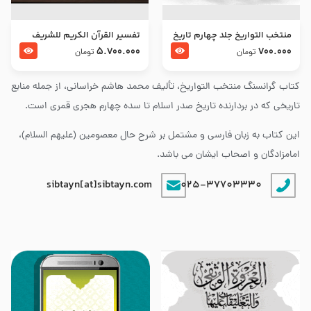
منتخب التواریخ جلد چهارم تاریخ
تفسير القرآن الكريم للشريف
امام زین العابدین و امام محمد
المرتضي قدس سرّه
5.700.000
700.000
تومان
تومان
باقر علیهما السلام
کتاب گرانسنگ منتخب التواريخ، تألیف محمد هاشم خراسانی، از جمله منابع
تاریخی که در بردارنده تاریخ صدر اسلام تا سده چهارم هجری قمری است.
این کتاب به زبان فارسی و مشتمل بر شرح حال معصومین (علیهم السلام)،
امامزادگان و اصحاب ایشان می باشد.
sibtayn[at]sibtayn.com
025-37703330