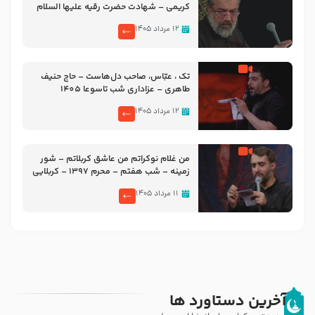
کریمی – شهادت حضرت رقیه علیها السلام
– تیر ۱۴۰۵ هیئت رایة العباس علیه السلام
۱۲ مرداد ۱۴۰۵
تک ، عبّاس، صاحب دل‌هاست – حاج حنیف
طاهری – عزاداری شب تاسوعا 1405
۱۲ مرداد ۱۴۰۵
من غلام نوکراتم من عاشق کربلاتم – شور
زمینه – شب هفتم – محرم 1397 – کربلایی
محمدحسین پویانفر
۱۱ مرداد ۱۴۰۵
آخرین دستاورد ها