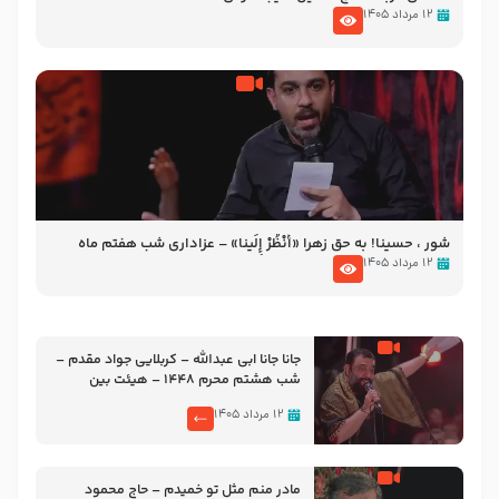
۱۲ مرداد ۱۴۰۵
شور ، حسینا! به‌ حق زهرا «أُنْظُرْ إِلَینا» – عزاداری شب هفتم ماه
محرّم 1405
۱۲ مرداد ۱۴۰۵
جانا جانا ابی عبدالله – کربلایی جواد مقدم –
شب هشتم محرم 1448 – هیئت بین
الحرمین طهران
۱۲ مرداد ۱۴۰۵
مادر منم مثل تو خمیدم – حاج محمود