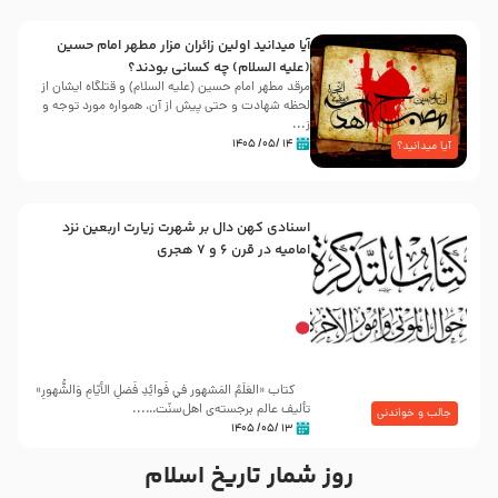
آیا میدانید اولین زائران مزار مطهر امام حسین
(علیه السلام) چه کسانی بودند؟
مرقد مطهر امام حسین (علیه السلام) و قتلگاه ایشان از
لحظه شهادت و حتی پیش از آن، همواره مورد توجه و
ز...
۱۴ /۰۵/ ۱۴۰۵
آیا میدانید؟
اسنادی کهن دال بر شهرت زیارت اربعین نزد
امامیه در قرن ۶ و ۷ هجری
کتاب «العَلَمُ المَشهور في فَوائِدِ فَضلِ الأيّامِ وَالشُّهورِ»
تألیف عالم برجسته‌ی اهل‌سنّت…...
جالب و خواندنی
۱۳ /۰۵/ ۱۴۰۵
روز شمار تاریخ اسلام