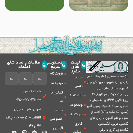
لینک
دسترسی
اطلاعات و نماد های
های
سریع
اعتماد
مفید
فروشگاه
مؤسسه سبطين (عليهماالسلام)
صفحه
با يقين به ضرورت بهره گیرى از
درباره ما
اصلی
فناورى اطلاع رسانى روز،
شماره تماس:
تماس با
وبسایت خود را در تاريخ 17
نوشته ها
37703330-025
ربيع الاول 1424 ق. همزمان با
ما
ویدئو ها
سالروز ميلاد حضرت رسول اكرم
آدرس: قم – خیابان
حریم
(صلی الله علیه و آله) افتتاح
صوت ها
انقلاب – کوچه 26 - پلاک
نمود و هم اكنون با زبان های
خصوصی
گالری
فارسی، عربى، انگلیسی،
47 و 49
قوانین
فرانسوی، آذری و ترکی
تصاویر