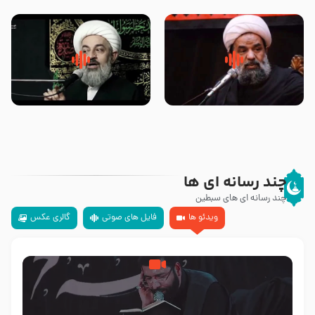
تهرانی
مرحوم حجت‌الاسلام شیخ علی
محدث زاده
سلام جوانی که امام حسین علیه
زیارتی که اسباب رزق زیاد و عمر
السلام خودش جوابش را دادند
طولانی است حجت السلام حسین
-حجت الاسلام بندانی
یوسفی
چند رسانه ای ها
چند رسانه ای های سبطین
ویدئو ها
فایل های صوتی
گالری عکس