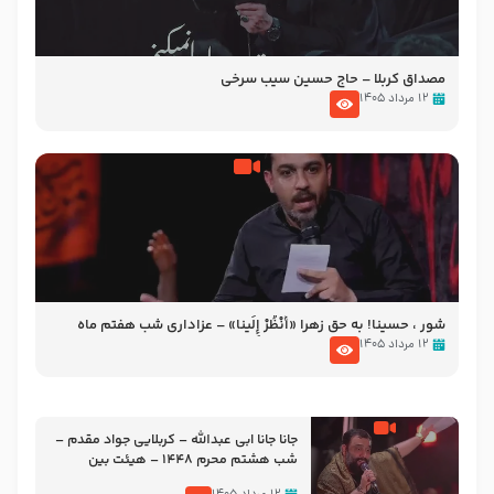
مصداق کربلا – حاج حسین سیب سرخی
۱۲ مرداد ۱۴۰۵
شور ، حسینا! به‌ حق زهرا «أُنْظُرْ إِلَینا» – عزاداری شب هفتم ماه
محرّم 1405
۱۲ مرداد ۱۴۰۵
جانا جانا ابی عبدالله – کربلایی جواد مقدم –
شب هشتم محرم 1448 – هیئت بین
الحرمین طهران