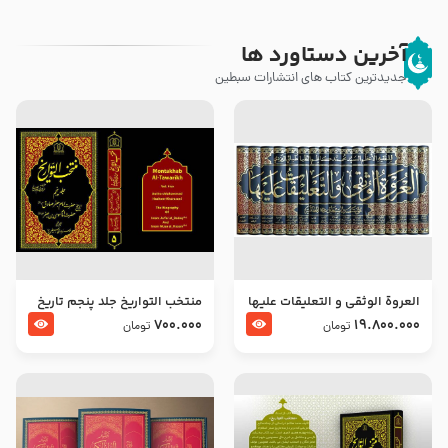
آخرین دستاورد ها
جدیدترین کتاب های انتشارات سبطین
العروة الوثقى و التعليقات عليها
منتخب التواریخ جلد پنجم تاریخ
– طرح جدید
امام جعفر صادق و امام موسی
700.000
19.800.000
تومان
تومان
بن جعفر علیهما السلام