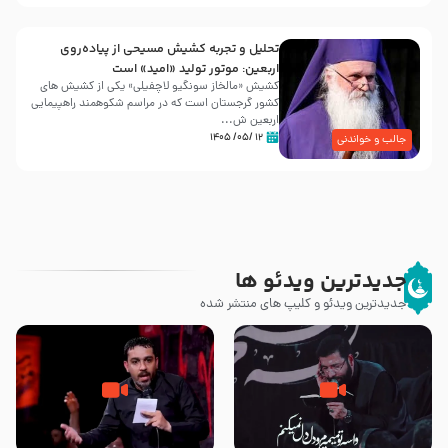
تحلیل و تجربه کشیش مسیحی از پیاده‌روی
اربعین: موتور تولید «امید» است
کشیش «مالخاز سونگیو لاچفیلی» یکی از کشیش های
کشور گرجستان است که در مراسم شکوهمند راهپیمایی
اربعین ش...
۱۲ /۰۵/ ۱۴۰۵
جالب و خواندنی
جدیدترین ویدئو ها
جدیدترین ویدئو و کلیپ های منتشر شده
مصداق کربلا – حاج حسین سیب
شور ، حسینا! به‌ حق زهرا «أُنْظُرْ
سرخی
إِلَینا» – عزاداری شب هفتم ماه