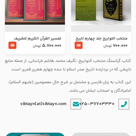
منتخب التواریخ جلد چهارم تاریخ
تفسير القرآن الكريم للشريف
امام زین العابدین و امام محمد
المرتضي قدس سرّه
5.700.000
700.000
تومان
تومان
باقر علیهما السلام
کتاب گرانسنگ منتخب التواريخ، تألیف محمد هاشم خراسانی، از جمله منابع
تاریخی که در بردارنده تاریخ صدر اسلام تا سده چهارم هجری قمری است.
این کتاب به زبان فارسی و مشتمل بر شرح حال معصومین (علیهم السلام)،
امامزادگان و اصحاب ایشان می باشد.
sibtayn[at]sibtayn.com
025-37703330