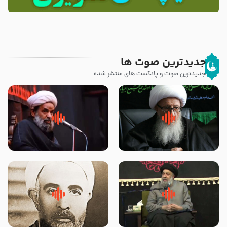
جدیدترین صوت ها
جدیدترین صوت و پادکست های منتشر شده
زوّار اربعین امام حسین (علیه
روضه جانسوز پاره های جگر امام
السلام) با این اشتیاق به زیارت
حسن مجتبی علیه السلام-حجت
بروند – آیت الله وحید خراسانی
الاسلام بندانی
لقب حضرت رقیه سلام الله علیها به
روضه‌ی مجلس یزید ملعون و
چه معناست – حجت الاسلام علوی
اسارت اهل‌بیت علیهم‌السلام –