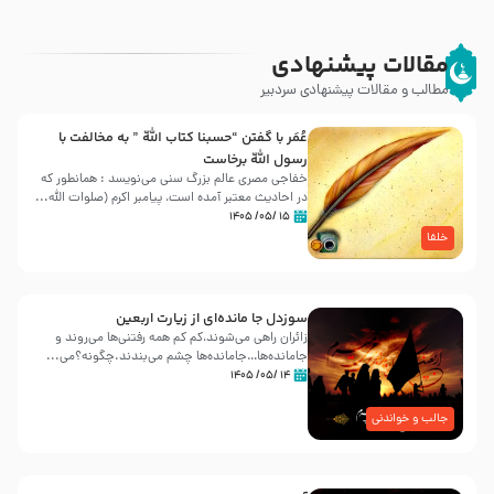
مقالات پیشنهادی
مطالب و مقالات پیشنهادی سردبیر
عُمَر با گفتن “حسبنا كتاب اللّه ” به مخالفت با
رسول اللّه برخاست
خفاجی مصری عالم بزرگ سنی می‌نویسد : همانطور که
در احادیث معتبر آمده است، پیامبر اکرم (صلوات اللّه...
۱۵ /۰۵/ ۱۴۰۵
خلفا
سوزدل جا مانده‌ای از زیارت اربعین
زائران راهی می‌شوند،کم‌ کم همه رفتنی‌ها می‌روند و
جامانده‌ها…جامانده‌ها چشم می‌بندند.چگونه؟می‌...
۱۴ /۰۵/ ۱۴۰۵
جالب و خواندنی