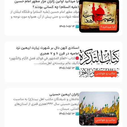
آیا میدانید اولین زائران مزار مطهر امام حسین
(علیه السلام) چه کسانی بودند؟
مرقد مطهر امام حسین (علیه السلام) و قتلگاه ایشان از
لحظه شهادت و حتی پیش از آن، همواره مورد توجه و
ز...
۱۴ /۰۵/ ۱۴۰۵
آیا میدانید؟
اسنادی کهن دال بر شهرت زیارت اربعین نزد
امامیه در قرن ۶ و ۷ هجری
کتاب «العَلَمُ المَشهور في فَوائِدِ فَضلِ الأيّامِ وَالشُّهورِ»
تألیف عالم برجسته‌ی اهل‌سنّت…...
۱۳ /۰۵/ ۱۴۰۵
جالب و خواندنی
زائران اربعین حسینی
عاشقان و شیفتگان مکتب اهل بیت(ع) به مناسبت
اربعین حسینی سال ۱۴۴۲هجری قمری از استان‌های
المثنی، میسان...
۱۳ /۰۵/ ۱۴۰۵
جالب و خواندنی