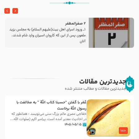
2 صفرالمظفر
1ـ ورود اسراى اهل بیت‌(علیهم السلام) به مجلس یزید
ملعون پس از این كه كاروان اسیران وارد شام شدند،
آنان
جدیدترین مقالات
جدیدترین مقالات و مطالب منتشر شده
عُمَر با گفتن “حسبنا كتاب اللّه ” به مخالفت با
رسول اللّه برخاست
خفاجی مصری عالم بزرگ سنی می‌نویسد : همانطور که
در احادیث معتبر آمده است، پیامبر اکرم (صلوات اللّه...
۱۵ /۰۵/ ۱۴۰۵
خلفا