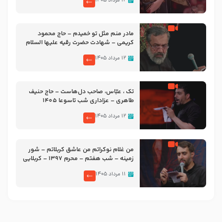
۱۲ مرداد ۱۴۰۵
مادر منم مثل تو خمیدم – حاج محمود
کریمی – شهادت حضرت رقیه علیها السلام
– تیر ۱۴۰۵ هیئت رایة العباس علیه السلام
۱۲ مرداد ۱۴۰۵
تک ، عبّاس، صاحب دل‌هاست – حاج حنیف
طاهری – عزاداری شب تاسوعا 1405
۱۲ مرداد ۱۴۰۵
من غلام نوکراتم من عاشق کربلاتم – شور
زمینه – شب هفتم – محرم 1397 – کربلایی
محمدحسین پویانفر
۱۱ مرداد ۱۴۰۵