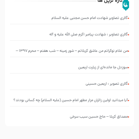
تازه ترین ها
گالری تصاویر شهادت امام حسن مجتبی علیه السلام
گالری تصاویر : شهادت پیامبر اکرم صلی الله علیه و آله
من غلام نوکراتم من عاشق کربلاتم – شور زمینه – شب هفتم – محرم 1397 –
کربلایی محمدحسین پویانفر
سوزدل جا مانده‌ای از زیارت اربعین
گالری تصویر : اربعین حسینی
آیا میدانید اولین زائران مزار مطهر امام حسین (علیه السلام) چه کسانی بودند؟
مصداق کربلا – حاج حسین سیب سرخی