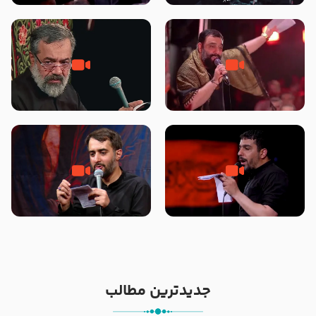
محرّم 1405
جانا جانا ابی عبدالله – کربلایی جواد
مادر منم مثل تو خمیدم – حاج
مقدم – شب هشتم محرم 1448 –
محمود کریمی – شهادت حضرت
هیئت بین الحرمین طهران
رقیه علیها السلام – تیر ۱۴۰۵
هیئت رایة العباس علیه السلام
تک ، عبّاس، صاحب دل‌هاست –
من غلام نوکراتم من عاشق کربلاتم
حاج حنیف طاهری – عزاداری شب
– شور زمینه – شب هفتم – محرم
تاسوعا 1405
1397 – کربلایی محمدحسین
پویانفر
جدیدترین مطالب