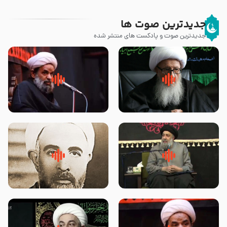
جدیدترین صوت ها
جدیدترین صوت و پادکست های منتشر شده
زوّار اربعین امام حسین (علیه
روضه جانسوز پاره های جگر امام
السلام) با این اشتیاق به زیارت
حسن مجتبی علیه السلام-حجت
بروند – آیت الله وحید خراسانی
الاسلام بندانی
لقب حضرت رقیه سلام الله علیها به
روضه‌ی مجلس یزید ملعون و
چه معناست – حجت الاسلام علوی
اسارت اهل‌بیت علیهم‌السلام –
تهرانی
مرحوم حجت‌الاسلام شیخ علی
محدث زاده