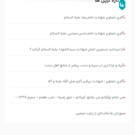
تازه ترین ها
گالری تصاویر شهادت امام رضا علیه السلام
گالری تصاویر شهادت امام حسن مجتبی علیه السلام
آیا میدانید مسبّبین اصلی شهادت سیدالشهدا علیه ‌السلام کیانند؟
گریه و عزاداری در سیره و سنت پیامبر از منابع اهل سنت
گالری تصاویر : شهادت پیامبر اکرم صلی الله علیه و آله
من غلام نوکراتم من عاشق کربلاتم – شور زمینه – شب هفتم – محرم 1397 –
کربلایی محمدحسین پویانفر
سوزدل جا مانده‌ای از زیارت اربعین