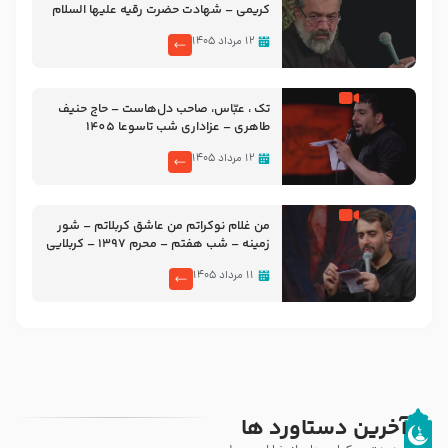
کریمی – شهادت حضرت رقیه علیها السلام
– تیر ۱۴۰۵ هیئت رایة العباس علیه السلام
۱۲ مرداد ۱۴۰۵
تک ، عبّاس، صاحب دل‌هاست – حاج حنیف
طاهری – عزاداری شب تاسوعا 1405
۱۲ مرداد ۱۴۰۵
من غلام نوکراتم من عاشق کربلاتم – شور
زمینه – شب هفتم – محرم 1397 – کربلایی
محمدحسین پویانفر
۱۱ مرداد ۱۴۰۵
آخرین دستاورد ها