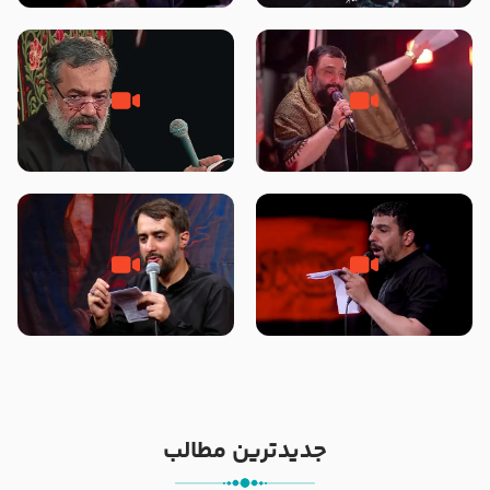
محرّم 1405
جانا جانا ابی عبدالله – کربلایی جواد
مادر منم مثل تو خمیدم – حاج
مقدم – شب هشتم محرم 1448 –
محمود کریمی – شهادت حضرت
هیئت بین الحرمین طهران
رقیه علیها السلام – تیر ۱۴۰۵
هیئت رایة العباس علیه السلام
تک ، عبّاس، صاحب دل‌هاست –
من غلام نوکراتم من عاشق کربلاتم
حاج حنیف طاهری – عزاداری شب
– شور زمینه – شب هفتم – محرم
تاسوعا 1405
1397 – کربلایی محمدحسین
پویانفر
جدیدترین مطالب