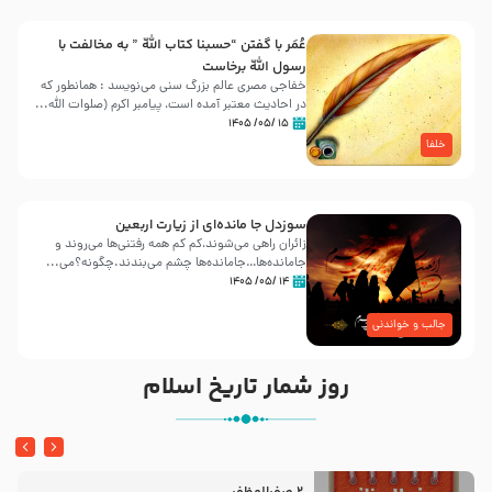
عُمَر با گفتن “حسبنا كتاب اللّه ” به مخالفت با
رسول اللّه برخاست
خفاجی مصری عالم بزرگ سنی می‌نویسد : همانطور که
در احادیث معتبر آمده است، پیامبر اکرم (صلوات اللّه...
۱۵ /۰۵/ ۱۴۰۵
خلفا
سوزدل جا مانده‌ای از زیارت اربعین
زائران راهی می‌شوند،کم‌ کم همه رفتنی‌ها می‌روند و
جامانده‌ها…جامانده‌ها چشم می‌بندند.چگونه؟می‌...
۱۴ /۰۵/ ۱۴۰۵
جالب و خواندنی
روز شمار تاریخ اسلام