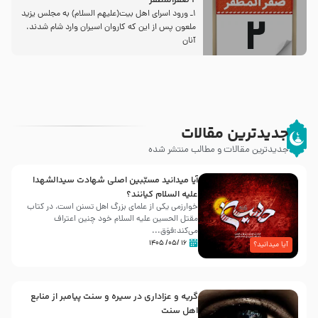
2 صفرالمظفر
1ـ ورود اسراى اهل بیت‌(علیهم السلام) به مجلس یزید
ملعون پس از این كه كاروان اسیران وارد شام شدند،
آنان
جدیدترین مقالات
جدیدترین مقالات و مطالب منتشر شده
آیا میدانید مسبّبین اصلی شهادت سیدالشهدا
علیه ‌السلام کیانند؟
خوارزمی یکی از علمای بزرگ اهل تسنن است، در کتاب
مقتل الحسین علیه ‌السلام خود چنین اعتراف
می‌کند:فوَق...
۱۶ /۰۵/ ۱۴۰۵
آیا میدانید؟
گریه و عزاداری در سیره و سنت پیامبر از منابع
اهل سنت