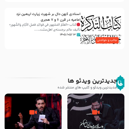
اسنادی کهن دال بر شهرت زیارت اربعین نزد
امامیه در قرن ۶ و ۷ هجری
کتاب «العَلَمُ المَشهور في فَوائِدِ فَضلِ الأيّامِ وَالشُّهورِ»
تألیف عالم برجسته‌ی اهل‌سنّت…...
۱۳ /۰۵/ ۱۴۰۵
جالب و خواندنی
جدیدترین ویدئو ها
جدیدترین ویدئو و کلیپ های منتشر شده
مصداق کربلا – حاج حسین سیب
شور ، حسینا! به‌ حق زهرا «أُنْظُرْ
سرخی
إِلَینا» – عزاداری شب هفتم ماه