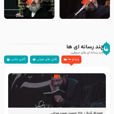
سلام جوانی که امام حسین علیه
زیارتی که اسباب رزق زیاد و عمر
السلام خودش جوابش را دادند
طولانی است حجت السلام حسین
-حجت الاسلام بندانی
یوسفی
چند رسانه ای ها
چند رسانه ای های سبطین
ویدئو ها
فایل های صوتی
گالری عکس
مصداق کربلا – حاج حسین سیب سرخی