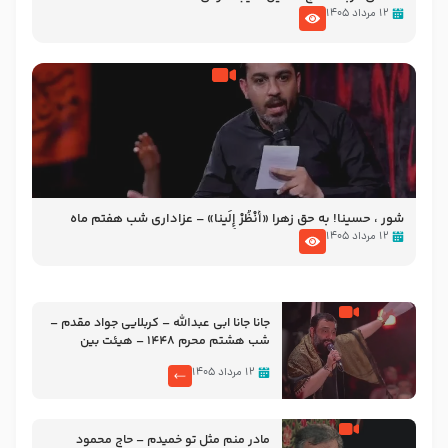
۱۲ مرداد ۱۴۰۵
شور ، حسینا! به‌ حق زهرا «أُنْظُرْ إِلَینا» – عزاداری شب هفتم ماه
محرّم 1405
۱۲ مرداد ۱۴۰۵
جانا جانا ابی عبدالله – کربلایی جواد مقدم –
شب هشتم محرم 1448 – هیئت بین
الحرمین طهران
۱۲ مرداد ۱۴۰۵
مادر منم مثل تو خمیدم – حاج محمود