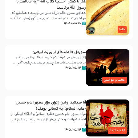
عُمَر با گفتن “حسبنا كتاب اللّه ” به مخالفت با
رسول اللّه برخاست
خفاجی مصری عالم بزرگ سنی می‌نویسد : همانطور که
در احادیث معتبر آمده است، پیامبر اکرم (صلوات اللّه...
۱۵ /۰۵/ ۱۴۰۵
خلفا
سوزدل جا مانده‌ای از زیارت اربعین
زائران راهی می‌شوند،کم‌ کم همه رفتنی‌ها می‌روند و
جامانده‌ها…جامانده‌ها چشم می‌بندند.چگونه؟می‌...
۱۴ /۰۵/ ۱۴۰۵
جالب و خواندنی
آیا میدانید اولین زائران مزار مطهر امام حسین
(علیه السلام) چه کسانی بودند؟
مرقد مطهر امام حسین (علیه السلام) و قتلگاه ایشان از
لحظه شهادت و حتی پیش از آن، همواره مورد توجه و
ز...
۱۴ /۰۵/ ۱۴۰۵
آیا میدانید؟