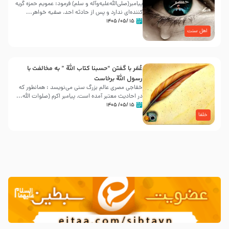
پیامبر(صلی‌الله‌علیه‌وآله و سلم) فرمود: عمویم حمزه گریه
کننده‌ای ندارد و پس از حادثه احد، صفیه خواهر...
۱۵ /۰۵/ ۱۴۰۵
اهل سنت
عُمَر با گفتن “حسبنا كتاب اللّه ” به مخالفت با
رسول اللّه برخاست
خفاجی مصری عالم بزرگ سنی می‌نویسد : همانطور که
در احادیث معتبر آمده است، پیامبر اکرم (صلوات اللّه...
۱۵ /۰۵/ ۱۴۰۵
خلفا