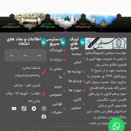
لینک
دسترسی
اطلاعات و نماد های
های
سریع
اعتماد
مفید
فروشگاه
مؤسسه سبطين (عليهماالسلام)
صفحه
با يقين به ضرورت بهره گیرى از
درباره ما
اصلی
فناورى اطلاع رسانى روز،
شماره تماس:
تماس با
وبسایت خود را در تاريخ 17
نوشته ها
37703330-025
ربيع الاول 1424 ق. همزمان با
ما
ویدئو ها
سالروز ميلاد حضرت رسول اكرم
آدرس: قم – خیابان
حریم
(صلی الله علیه و آله) افتتاح
صوت ها
انقلاب – کوچه 26 - پلاک
نمود و هم اكنون با زبان های
خصوصی
گالری
فارسی، عربى، انگلیسی،
47 و 49
قوانین
فرانسوی، آذری و ترکی
تصاویر
استانبولی فعال مى باشد. اين
مقررات
پايگاه اينترنتى مشتمل بر
قسمت هاى متنوع مى باشد.