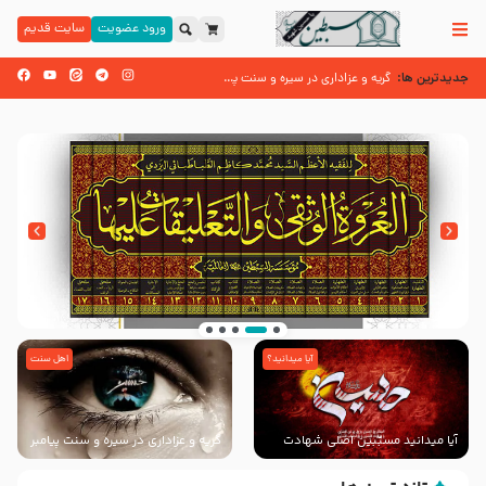
ورود عضویت
سایت قدیم
جدیدترین ها:
عُمَر با گفتن “حسبنا كت
سوزدل جا مانده‌ای از زیارت اربعین
آیا میدانید؟
اهل سنت
انتشار کتاب ” العروة الوثقى و التعليقات عليها”
با طرحی بسیار زیبا و شکیل
آیا میدانید مسبّبین اصلی شهادت
گریه و عزاداری در سیره و سنت پیامبر
سیدالشهدا علیه ‌السلام کیانند؟
از منابع اهل سنت