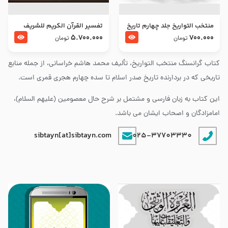
منتخب التواریخ جلد چهارم تاریخ
تفسير القرآن الكريم للشريف
امام زین العابدین و امام محمد
المرتضي قدس سرّه
5.700.000
700.000
تومان
تومان
باقر علیهما السلام
کتاب گرانسنگ منتخب التواريخ، تألیف محمد هاشم خراسانی، از جمله منابع
تاریخی که در بردارنده تاریخ صدر اسلام تا سده چهارم هجری قمری است.
این کتاب به زبان فارسی و مشتمل بر شرح حال معصومین (علیهم السلام)،
امامزادگان و اصحاب ایشان می باشد.
sibtayn[at]sibtayn.com
025-37703330