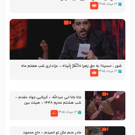
۱۲ مرداد ۱۴۰۵
شور ، حسینا! به‌ حق زهرا «أُنْظُرْ إِلَینا» – عزاداری شب هفتم ماه
محرّم 1405
۱۲ مرداد ۱۴۰۵
جانا جانا ابی عبدالله – کربلایی جواد مقدم –
شب هشتم محرم 1448 – هیئت بین
الحرمین طهران
۱۲ مرداد ۱۴۰۵
مادر منم مثل تو خمیدم – حاج محمود