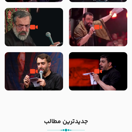
محرّم 1405
جانا جانا ابی عبدالله – کربلایی جواد
مادر منم مثل تو خمیدم – حاج
مقدم – شب هشتم محرم 1448 –
محمود کریمی – شهادت حضرت
هیئت بین الحرمین طهران
رقیه علیها السلام – تیر ۱۴۰۵
هیئت رایة العباس علیه السلام
تک ، عبّاس، صاحب دل‌هاست –
من غلام نوکراتم من عاشق کربلاتم
حاج حنیف طاهری – عزاداری شب
– شور زمینه – شب هفتم – محرم
تاسوعا 1405
1397 – کربلایی محمدحسین
پویانفر
جدیدترین مطالب