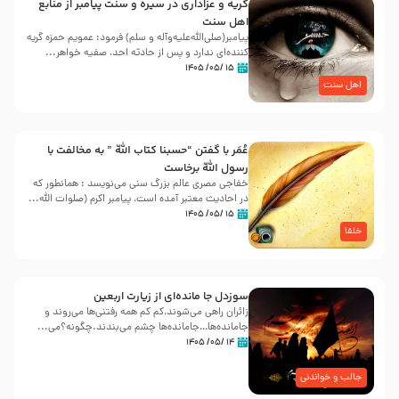
گریه و عزاداری در سیره و سنت پیامبر از منابع
اهل سنت
پیامبر(صلی‌الله‌علیه‌وآله و سلم) فرمود: عمویم حمزه گریه
کننده‌ای ندارد و پس از حادثه احد، صفیه خواهر...
۱۵ /۰۵/ ۱۴۰۵
اهل سنت
عُمَر با گفتن “حسبنا كتاب اللّه ” به مخالفت با
رسول اللّه برخاست
خفاجی مصری عالم بزرگ سنی می‌نویسد : همانطور که
در احادیث معتبر آمده است، پیامبر اکرم (صلوات اللّه...
۱۵ /۰۵/ ۱۴۰۵
خلفا
سوزدل جا مانده‌ای از زیارت اربعین
زائران راهی می‌شوند،کم‌ کم همه رفتنی‌ها می‌روند و
جامانده‌ها…جامانده‌ها چشم می‌بندند.چگونه؟می‌...
۱۴ /۰۵/ ۱۴۰۵
جالب و خواندنی