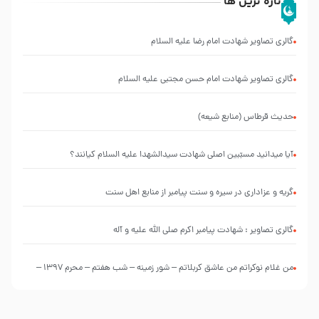
تازه ترین ها
گالری تصاویر شهادت امام رضا علیه السلام
گالری تصاویر شهادت امام حسن مجتبی علیه السلام
حدیث قرطاس (منابع شیعه)
آیا میدانید مسبّبین اصلی شهادت سیدالشهدا علیه ‌السلام کیانند؟
گریه و عزاداری در سیره و سنت پیامبر از منابع اهل سنت
گالری تصاویر : شهادت پیامبر اکرم صلی الله علیه و آله
من غلام نوکراتم من عاشق کربلاتم – شور زمینه – شب هفتم – محرم 1397 –
کربلایی محمدحسین پویانفر