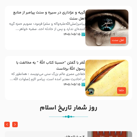
گریه و عزاداری در سیره و سنت پیامبر از منابع
اهل سنت
پیامبر(صلی‌الله‌علیه‌وآله و سلم) فرمود: عمویم حمزه گریه
کننده‌ای ندارد و پس از حادثه احد، صفیه خواهر...
۱۵ /۰۵/ ۱۴۰۵
اهل سنت
عُمَر با گفتن “حسبنا كتاب اللّه ” به مخالفت با
رسول اللّه برخاست
خفاجی مصری عالم بزرگ سنی می‌نویسد : همانطور که
در احادیث معتبر آمده است، پیامبر اکرم (صلوات اللّه...
۱۵ /۰۵/ ۱۴۰۵
خلفا
روز شمار تاریخ اسلام