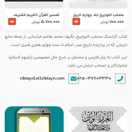
منتخب التواریخ جلد چهارم تاریخ
تفسير القرآن الكريم للشريف
امام زین العابدین و امام محمد
المرتضي قدس سرّه
5.700.000
700.000
تومان
تومان
باقر علیهما السلام
کتاب گرانسنگ منتخب التواريخ، تألیف محمد هاشم خراسانی، از جمله منابع
تاریخی که در بردارنده تاریخ صدر اسلام تا سده چهارم هجری قمری است.
این کتاب به زبان فارسی و مشتمل بر شرح حال معصومین (علیهم السلام)،
امامزادگان و اصحاب ایشان می باشد.
sibtayn[at]sibtayn.com
025-37703330