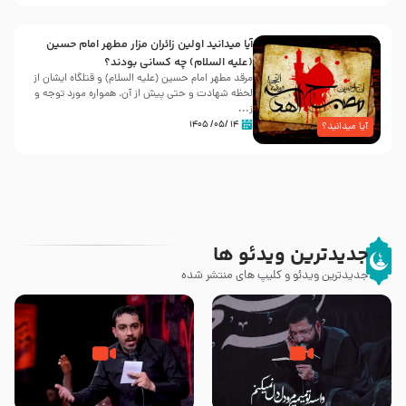
آیا میدانید اولین زائران مزار مطهر امام حسین
(علیه السلام) چه کسانی بودند؟
مرقد مطهر امام حسین (علیه السلام) و قتلگاه ایشان از
لحظه شهادت و حتی پیش از آن، همواره مورد توجه و
ز...
۱۴ /۰۵/ ۱۴۰۵
آیا میدانید؟
جدیدترین ویدئو ها
جدیدترین ویدئو و کلیپ های منتشر شده
مصداق کربلا – حاج حسین سیب
شور ، حسینا! به‌ حق زهرا «أُنْظُرْ
سرخی
إِلَینا» – عزاداری شب هفتم ماه