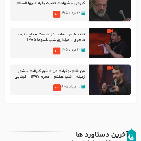
کریمی – شهادت حضرت رقیه علیها السلام
– تیر ۱۴۰۵ هیئت رایة العباس علیه السلام
۱۲ مرداد ۱۴۰۵
تک ، عبّاس، صاحب دل‌هاست – حاج حنیف
طاهری – عزاداری شب تاسوعا 1405
۱۲ مرداد ۱۴۰۵
من غلام نوکراتم من عاشق کربلاتم – شور
زمینه – شب هفتم – محرم 1397 – کربلایی
محمدحسین پویانفر
۱۱ مرداد ۱۴۰۵
آخرین دستاورد ها