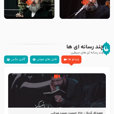
سلام جوانی که امام حسین علیه
زیارتی که اسباب رزق زیاد و عمر
السلام خودش جوابش را دادند
طولانی است حجت السلام حسین
-حجت الاسلام بندانی
یوسفی
چند رسانه ای ها
چند رسانه ای های سبطین
ویدئو ها
فایل های صوتی
گالری عکس
مصداق کربلا – حاج حسین سیب سرخی