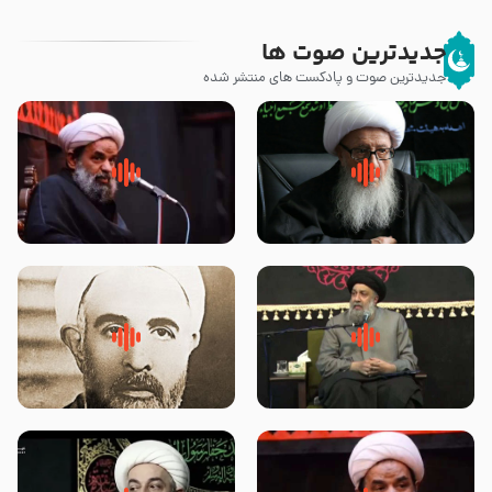
جدیدترین صوت ها
جدیدترین صوت و پادکست های منتشر شده
زوّار اربعین امام حسین (علیه
روضه جانسوز پاره های جگر امام
السلام) با این اشتیاق به زیارت
حسن مجتبی علیه السلام-حجت
بروند – آیت الله وحید خراسانی
الاسلام بندانی
لقب حضرت رقیه سلام الله علیها به
روضه‌ی مجلس یزید ملعون و
چه معناست – حجت الاسلام علوی
اسارت اهل‌بیت علیهم‌السلام –
تهرانی
مرحوم حجت‌الاسلام شیخ علی
محدث زاده