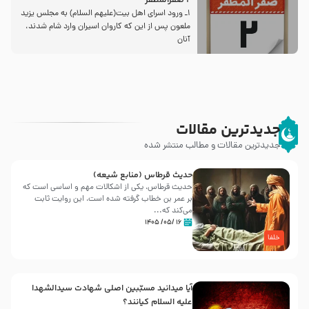
2 صفرالمظفر
1ـ ورود اسراى اهل بیت‌(علیهم السلام) به مجلس یزید
ملعون پس از این كه كاروان اسیران وارد شام شدند،
آنان
جدیدترین مقالات
جدیدترین مقالات و مطالب منتشر شده
حدیث قرطاس (منابع شیعه)
حدیث قرطاس، یکی از اشکالات مهم و اساسی است که
بر عمر بن خطاب گرفته شده است، این روایت ثابت
می‌کند که...
۱۶ /۰۵/ ۱۴۰۵
خلفا
آیا میدانید مسبّبین اصلی شهادت سیدالشهدا
علیه ‌السلام کیانند؟