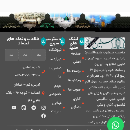
لینک
دسترسی
اطلاعات و نماد های
های
سریع
اعتماد
مفید
فروشگاه
مؤسسه سبطين (عليهماالسلام)
صفحه
با يقين به ضرورت بهره گیرى از
درباره ما
اصلی
فناورى اطلاع رسانى روز،
شماره تماس:
تماس با
وبسایت خود را در تاريخ 17
نوشته ها
37703330-025
ربيع الاول 1424 ق. همزمان با
ما
ویدئو ها
سالروز ميلاد حضرت رسول اكرم
آدرس: قم – خیابان
حریم
(صلی الله علیه و آله) افتتاح
صوت ها
انقلاب – کوچه 26 - پلاک
نمود و هم اكنون با زبان های
خصوصی
گالری
فارسی، عربى، انگلیسی،
47 و 49
قوانین
فرانسوی، آذری و ترکی
تصاویر
استانبولی فعال مى باشد. اين
مقررات
پايگاه اينترنتى مشتمل بر
قسمت هاى متنوع مى باشد.