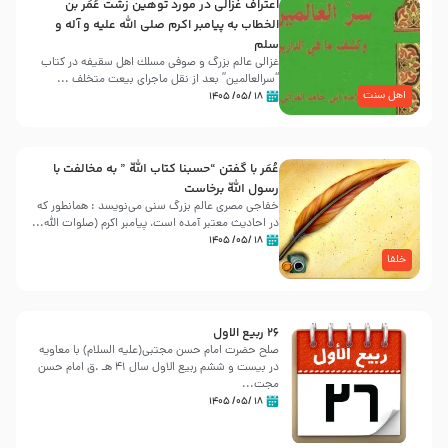
اعتراف غزالی در مورد توهین زشت عُمَر بن
الخطاب به پیامبر اکرم صلی الله علیه و آله و
سلم
غزالی عالم بزرگ و صوفی مسلك اهل سقيفه در کتاب
“سرالعالمین” بعد از نقل ماجرای بیعت متخلف ...
اهل سنت
۱۸ /۰۵/ ۱۴۰۵
عُمَر با گفتن “حسبنا كتاب اللّه ” به مخالفت با
رسول اللّه برخاست
خفاجی مصری عالم بزرگ سنی می‌نویسد : همانطور که
در احادیث معتبر آمده است، پیامبر اکرم (صلوات اللّه...
۱۸ /۰۵/ ۱۴۰۵
خلفا
26 ربيع الاول
صلح حضرت امام حسن مجتبی(علیه السلام) با معاویه
در بیست و ششم ربیع الاول سال 41 هـ .ق امام حسن
مجت...
۱۸ /۰۵/ ۱۴۰۵