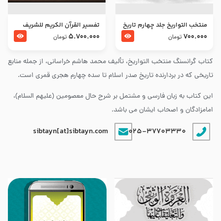
منتخب التواریخ جلد چهارم تاریخ
تفسير القرآن الكريم للشريف
امام زین العابدین و امام محمد
المرتضي قدس سرّه
5.700.000
700.000
تومان
تومان
باقر علیهما السلام
کتاب گرانسنگ منتخب التواريخ، تألیف محمد هاشم خراسانی، از جمله منابع
تاریخی که در بردارنده تاریخ صدر اسلام تا سده چهارم هجری قمری است.
این کتاب به زبان فارسی و مشتمل بر شرح حال معصومین (علیهم السلام)،
امامزادگان و اصحاب ایشان می باشد.
sibtayn[at]sibtayn.com
025-37703330