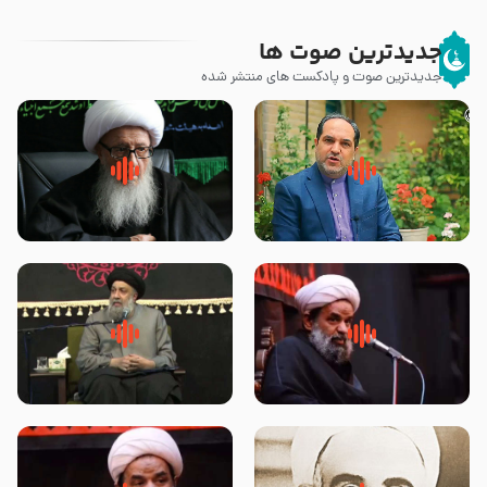
جدیدترین صوت ها
جدیدترین صوت و پادکست های منتشر شده
پیامبر صلی الله علیه وآله و سلم
زوّار اربعین امام حسین (علیه
فرمودند وای بر بچه های آخر
السلام) با این اشتیاق به زیارت
الزمان- دکتر هزار
بروند – آیت الله وحید خراسانی
روضه جانسوز پاره های جگر امام
لقب حضرت رقیه سلام الله علیها به
حسن مجتبی علیه السلام-حجت
چه معناست – حجت الاسلام علوی
الاسلام بندانی
تهرانی