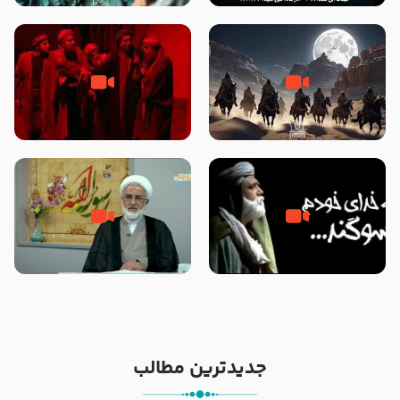
نوانمایش حرامیان در احرام – 1389
‌‌‌‌‌‌‌داستان ترور نافرجام رسول خدا
قسمتی از نوا نمایش بیرق ماندگار
صلی الله علیه و آله – شهادت
بیان توطئه های منافقین پیش از
پیامبر اکرم صلی الله علیه و آله
شهادت پیامبر اکرم صلی الله علیه
و آله
خطبه حضرت سلمان سه روز پس از
شهادت پیامبر اکرم صلی الله علیه
مادر داعش – حجت الاسلام جباری
و آله
جدیدترین مطالب