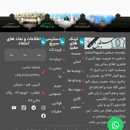
لینک
دسترسی
اطلاعات و نماد های
های
سریع
اعتماد
مفید
فروشگاه
مؤسسه سبطين (عليهماالسلام)
صفحه
با يقين به ضرورت بهره گیرى از
درباره ما
اصلی
فناورى اطلاع رسانى روز،
شماره تماس:
تماس با
وبسایت خود را در تاريخ 17
نوشته ها
37703330-025
ربيع الاول 1424 ق. همزمان با
ما
ویدئو ها
سالروز ميلاد حضرت رسول اكرم
آدرس: قم – خیابان
حریم
(صلی الله علیه و آله) افتتاح
صوت ها
انقلاب – کوچه 26 - پلاک
نمود و هم اكنون با زبان های
خصوصی
گالری
فارسی، عربى، انگلیسی،
47 و 49
قوانین
فرانسوی، آذری و ترکی
تصاویر
استانبولی فعال مى باشد. اين
مقررات
پايگاه اينترنتى مشتمل بر
قسمت هاى متنوع مى باشد.