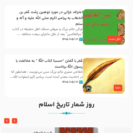
اعتراف غزالی در مورد توهین زشت عُمَر بن
الخطاب به پیامبر اکرم صلی الله علیه و آله و
سلم
غزالی عالم بزرگ و صوفی مسلك اهل سقيفه در کتاب
“سرالعالمین” بعد از نقل ماجرای بیعت متخلف ...
اهل سنت
۱۸ /۰۵/ ۱۴۰۵
عُمَر با گفتن “حسبنا كتاب اللّه ” به مخالفت با
رسول اللّه برخاست
خفاجی مصری عالم بزرگ سنی می‌نویسد : همانطور که
در احادیث معتبر آمده است، پیامبر اکرم (صلوات اللّه...
۱۸ /۰۵/ ۱۴۰۵
خلفا
روز شمار تاریخ اسلام