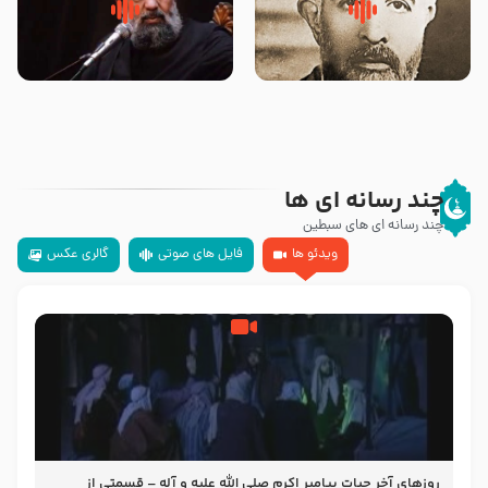
روضه‌ی مجلس یزید ملعون و
سلام جوانی که امام حسین علیه
اسارت اهل‌بیت علیهم‌السلام –
السلام خودش جوابش را دادند
مرحوم حجت‌الاسلام شیخ علی
-حجت الاسلام بندانی
محدث زاده
چند رسانه ای ها
چند رسانه ای های سبطین
ویدئو ها
فایل های صوتی
گالری عکس
روزهای آخر حیات پیامبر اکرم صلی الله علیه و آله – قسمتی از