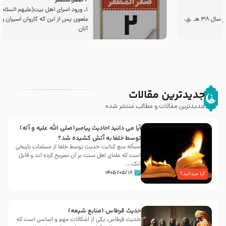
2 صفرالمظفر
1ـ ورود اسراى اهل بیت‌(علیهم السلام) به مجلس یزید
ملعون پس از این كه كاروان اسیران وارد شام شدند،
آنان
جدیدترین مقالات
جدیدترین مقالات و مطالب منتشر شده
آیا می دانید احادیث پیامبر(صلی الله علیه و آله)
توسط خلفا به آتش کشیده شد؟
مسأله منع کتابت حدیث توسط خلفا از مسلمات تاریخی
است که علمای اهل سنت بر آن تصریح کرده اند و قابل
انک...
۱۸ /۰۵/ ۱۴۰۵
آیا میدانید؟
حدیث قرطاس (منابع شیعه)
حدیث قرطاس، یکی از اشکالات مهم و اساسی است که