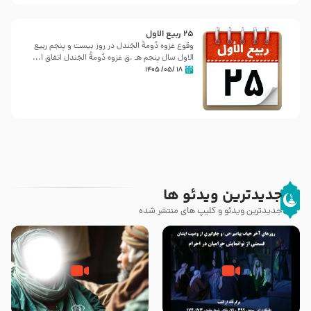
25 ربيع الاول
وقوع غزوه دُومةُ الجَندل در روز بیست و پنجم ربیع
الاول سال پنجم هـ .ق غزوه دُومةُ الجَندل اتفاق ا...
۱۸ /۰۵/ ۱۴۰۵
جدیدترین ویدئو ها
جدیدترین ویدئو و کلیپ های منتشر شده
روزهای آخر حیات پیامبر اکرم صلی
وصیتی که نوشته نشد (حدیث
الله علیه و آله – قسمتی از
قرطاس)