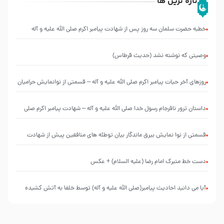
تازه ترین ها
خطبه حضرت سلمان سه روز پس از شهادت پیامبر اکرم صلی الله علیه و آله
وصیتی که نوشته نشد (حدیث قرطاس)
روزهای آخر حیات پیامبر اکرم صلی الله علیه و آله – قسمتی از نوانمایش حرامیان
در احرام – 1389
‌‌‌‌‌‌‌داستان ترور نافرجام رسول خدا صلی الله علیه و آله – شهادت پیامبر اکرم صلی
الله علیه و آله
قسمتی از نوا نمایش بیرق ماندگار بیان توطئه های منافقین پیش از شهادت
پیامبر اکرم صلی الله علیه و آله
دست خط متبرک امام رضا (علیه السلام) + عکس
آیا می دانید احادیث پیامبر(صلی الله علیه و آله) توسط خلفا به آتش کشیده
شد؟