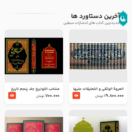
آخرین دستاورد ها
جدیدترین کتاب های انتشارات سبطین
العروة الوثقى و التعليقات عليها
منتخب التواریخ جلد پنجم تاریخ
– طرح جدید
امام جعفر صادق و امام موسی
700.000
19.800.000
تومان
تومان
بن جعفر علیهما السلام