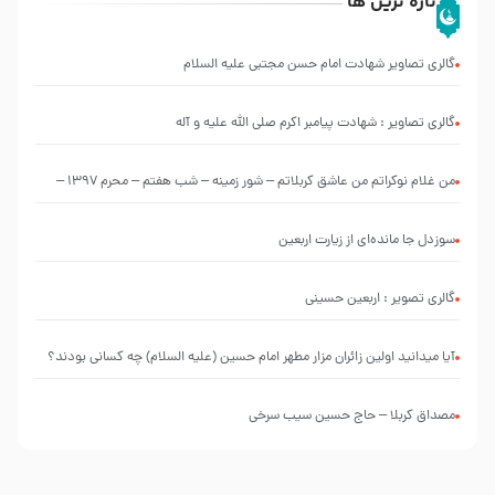
تازه ترین ها
گالری تصاویر شهادت امام حسن مجتبی علیه السلام
گالری تصاویر : شهادت پیامبر اکرم صلی الله علیه و آله
من غلام نوکراتم من عاشق کربلاتم – شور زمینه – شب هفتم – محرم 1397 –
کربلایی محمدحسین پویانفر
سوزدل جا مانده‌ای از زیارت اربعین
گالری تصویر : اربعین حسینی
آیا میدانید اولین زائران مزار مطهر امام حسین (علیه السلام) چه کسانی بودند؟
مصداق کربلا – حاج حسین سیب سرخی