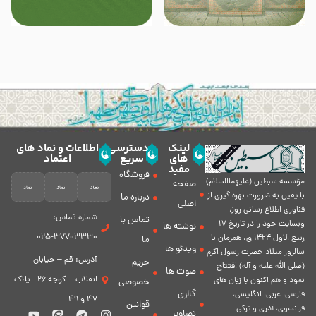
لینک
دسترسی
اطلاعات و نماد های
های
سریع
اعتماد
مفید
فروشگاه
مؤسسه سبطين (عليهماالسلام)
صفحه
با يقين به ضرورت بهره گیرى از
درباره ما
اصلی
فناورى اطلاع رسانى روز،
شماره تماس:
تماس با
وبسایت خود را در تاريخ 17
نوشته ها
37703330-025
ربيع الاول 1424 ق. همزمان با
ما
ویدئو ها
سالروز ميلاد حضرت رسول اكرم
آدرس: قم – خیابان
حریم
(صلی الله علیه و آله) افتتاح
صوت ها
انقلاب – کوچه 26 - پلاک
نمود و هم اكنون با زبان های
خصوصی
گالری
فارسی، عربى، انگلیسی،
47 و 49
قوانین
فرانسوی، آذری و ترکی
تصاویر