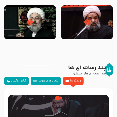
تهرانی
مرحوم حجت‌الاسلام شیخ علی
محدث زاده
سلام جوانی که امام حسین علیه
زیارتی که اسباب رزق زیاد و عمر
السلام خودش جوابش را دادند
طولانی است حجت السلام حسین
-حجت الاسلام بندانی
یوسفی
چند رسانه ای ها
چند رسانه ای های سبطین
ویدئو ها
فایل های صوتی
گالری عکس