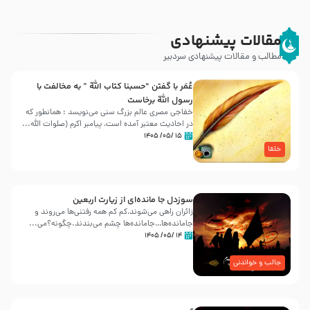
مقالات پیشنهادی
مطالب و مقالات پیشنهادی سردبیر
عُمَر با گفتن “حسبنا كتاب اللّه ” به مخالفت با
رسول اللّه برخاست
خفاجی مصری عالم بزرگ سنی می‌نویسد : همانطور که
در احادیث معتبر آمده است، پیامبر اکرم (صلوات اللّه...
۱۵ /۰۵/ ۱۴۰۵
خلفا
سوزدل جا مانده‌ای از زیارت اربعین
زائران راهی می‌شوند،کم‌ کم همه رفتنی‌ها می‌روند و
جامانده‌ها…جامانده‌ها چشم می‌بندند.چگونه؟می‌...
۱۴ /۰۵/ ۱۴۰۵
جالب و خواندنی