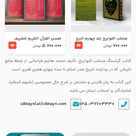
منتخب التواریخ جلد چهارم تاریخ
تفسير القرآن الكريم للشريف
امام زین العابدین و امام محمد
المرتضي قدس سرّه
5.700.000
700.000
تومان
تومان
باقر علیهما السلام
کتاب گرانسنگ منتخب التواريخ، تألیف محمد هاشم خراسانی، از جمله منابع
تاریخی که در بردارنده تاریخ صدر اسلام تا سده چهارم هجری قمری است.
این کتاب به زبان فارسی و مشتمل بر شرح حال معصومین (علیهم السلام)،
امامزادگان و اصحاب ایشان می باشد.
sibtayn[at]sibtayn.com
025-37703330