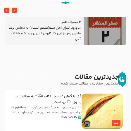
2 صفرالمظفر
1ـ ورود اسراى اهل بیت‌(علیهم السلام) به مجلس یزید
ملعون پس از این كه كاروان اسیران وارد شام شدند،
آنان
جدیدترین مقالات
جدیدترین مقالات و مطالب منتشر شده
عُمَر با گفتن “حسبنا كتاب اللّه ” به مخالفت با
رسول اللّه برخاست
خفاجی مصری عالم بزرگ سنی می‌نویسد : همانطور که
در احادیث معتبر آمده است، پیامبر اکرم (صلوات اللّه...
۱۵ /۰۵/ ۱۴۰۵
خلفا