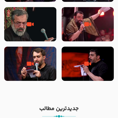
محرّم 1405
جانا جانا ابی عبدالله – کربلایی جواد
مادر منم مثل تو خمیدم – حاج
مقدم – شب هشتم محرم 1448 –
محمود کریمی – شهادت حضرت
هیئت بین الحرمین طهران
رقیه علیها السلام – تیر ۱۴۰۵
هیئت رایة العباس علیه السلام
تک ، عبّاس، صاحب دل‌هاست –
من غلام نوکراتم من عاشق کربلاتم
حاج حنیف طاهری – عزاداری شب
– شور زمینه – شب هفتم – محرم
تاسوعا 1405
1397 – کربلایی محمدحسین
پویانفر
جدیدترین مطالب