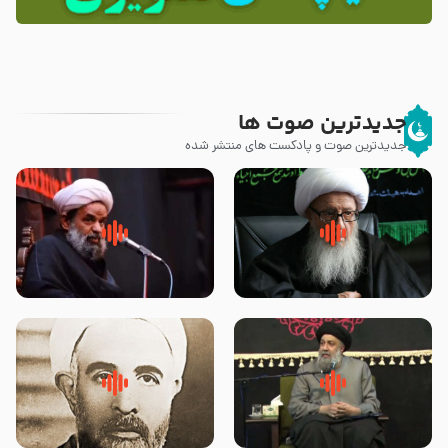
جدیدترین صوت ها
جدیدترین صوت و پادکست های منتشر شده
زوّار اربعین امام حسین (علیه
روضه جانسوز پاره های جگر امام
السلام) با این اشتیاق به زیارت
حسن مجتبی علیه السلام-حجت
بروند – آیت الله وحید خراسانی
الاسلام بندانی
لقب حضرت رقیه سلام الله علیها به
روضه‌ی مجلس یزید ملعون و
چه معناست – حجت الاسلام علوی
اسارت اهل‌بیت علیهم‌السلام –