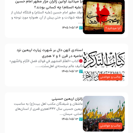
آیا میدانید اولین زائران مزار مطهر امام حسین
(علیه السلام) چه کسانی بودند؟
مرقد مطهر امام حسین (علیه السلام) و قتلگاه ایشان از
لحظه شهادت و حتی پیش از آن، همواره مورد توجه و
ز...
۱۴ /۰۵/ ۱۴۰۵
آیا میدانید؟
اسنادی کهن دال بر شهرت زیارت اربعین نزد
امامیه در قرن ۶ و ۷ هجری
کتاب «العَلَمُ المَشهور في فَوائِدِ فَضلِ الأيّامِ وَالشُّهورِ»
تألیف عالم برجسته‌ی اهل‌سنّت…...
۱۳ /۰۵/ ۱۴۰۵
جالب و خواندنی
زائران اربعین حسینی
عاشقان و شیفتگان مکتب اهل بیت(ع) به مناسبت
اربعین حسینی سال ۱۴۴۲هجری قمری از استان‌های
المثنی، میسان...
۱۳ /۰۵/ ۱۴۰۵
جالب و خواندنی