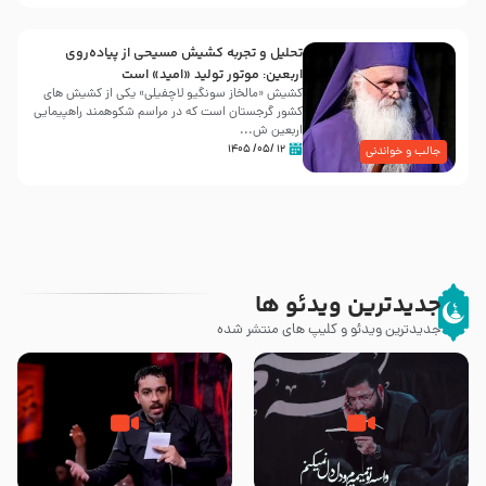
تحلیل و تجربه کشیش مسیحی از پیاده‌روی
اربعین: موتور تولید «امید» است
کشیش «مالخاز سونگیو لاچفیلی» یکی از کشیش های
کشور گرجستان است که در مراسم شکوهمند راهپیمایی
اربعین ش...
۱۲ /۰۵/ ۱۴۰۵
جالب و خواندنی
جدیدترین ویدئو ها
جدیدترین ویدئو و کلیپ های منتشر شده
مصداق کربلا – حاج حسین سیب
شور ، حسینا! به‌ حق زهرا «أُنْظُرْ
سرخی
إِلَینا» – عزاداری شب هفتم ماه