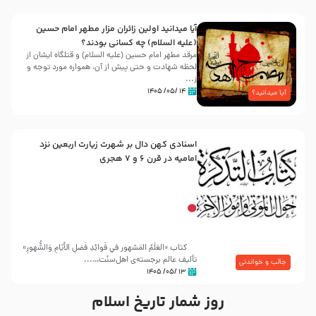
آیا میدانید اولین زائران مزار مطهر امام حسین
(علیه السلام) چه کسانی بودند؟
مرقد مطهر امام حسین (علیه السلام) و قتلگاه ایشان از
لحظه شهادت و حتی پیش از آن، همواره مورد توجه و
ز...
۱۴ /۰۵/ ۱۴۰۵
آیا میدانید؟
اسنادی کهن دال بر شهرت زیارت اربعین نزد
امامیه در قرن ۶ و ۷ هجری
کتاب «العَلَمُ المَشهور في فَوائِدِ فَضلِ الأيّامِ وَالشُّهورِ»
تألیف عالم برجسته‌ی اهل‌سنّت…...
جالب و خواندنی
۱۳ /۰۵/ ۱۴۰۵
روز شمار تاریخ اسلام