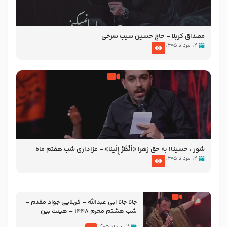
مصداق کربلا – حاج حسین سیب سرخی
۱۲ مرداد ۱۴۰۵
شور ، حسینا! به‌ حق زهرا «أُنْظُرْ إِلَینا» – عزاداری شب هفتم ماه
محرّم 1405
۱۲ مرداد ۱۴۰۵
جانا جانا ابی عبدالله – کربلایی جواد مقدم –
شب هشتم محرم 1448 – هیئت بین
الحرمین طهران