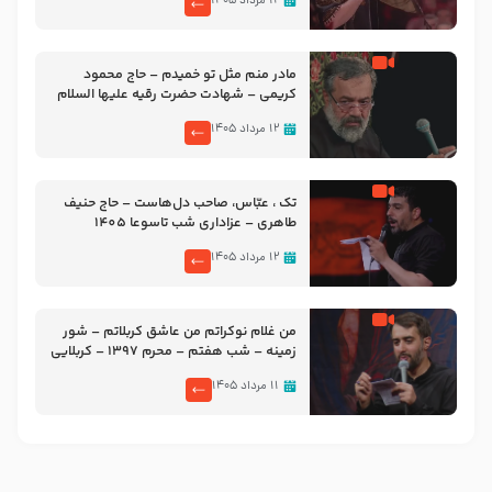
۱۲ مرداد ۱۴۰۵
مادر منم مثل تو خمیدم – حاج محمود
کریمی – شهادت حضرت رقیه علیها السلام
– تیر ۱۴۰۵ هیئت رایة العباس علیه السلام
۱۲ مرداد ۱۴۰۵
تک ، عبّاس، صاحب دل‌هاست – حاج حنیف
طاهری – عزاداری شب تاسوعا 1405
۱۲ مرداد ۱۴۰۵
من غلام نوکراتم من عاشق کربلاتم – شور
زمینه – شب هفتم – محرم 1397 – کربلایی
محمدحسین پویانفر
۱۱ مرداد ۱۴۰۵