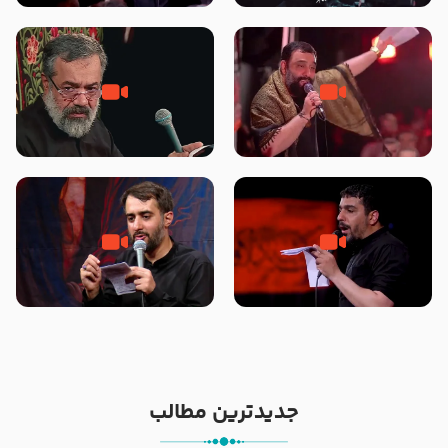
محرّم 1405
جانا جانا ابی عبدالله – کربلایی جواد
مادر منم مثل تو خمیدم – حاج
مقدم – شب هشتم محرم 1448 –
محمود کریمی – شهادت حضرت
هیئت بین الحرمین طهران
رقیه علیها السلام – تیر ۱۴۰۵
هیئت رایة العباس علیه السلام
تک ، عبّاس، صاحب دل‌هاست –
من غلام نوکراتم من عاشق کربلاتم
حاج حنیف طاهری – عزاداری شب
– شور زمینه – شب هفتم – محرم
تاسوعا 1405
1397 – کربلایی محمدحسین
پویانفر
جدیدترین مطالب