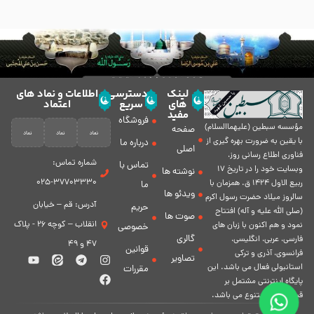
لینک
دسترسی
اطلاعات و نماد های
های
سریع
اعتماد
مفید
فروشگاه
مؤسسه سبطين (عليهماالسلام)
صفحه
با يقين به ضرورت بهره گیرى از
درباره ما
اصلی
فناورى اطلاع رسانى روز،
شماره تماس:
تماس با
وبسایت خود را در تاريخ 17
نوشته ها
37703330-025
ربيع الاول 1424 ق. همزمان با
ما
ویدئو ها
سالروز ميلاد حضرت رسول اكرم
آدرس: قم – خیابان
حریم
(صلی الله علیه و آله) افتتاح
صوت ها
انقلاب – کوچه 26 - پلاک
نمود و هم اكنون با زبان های
خصوصی
گالری
فارسی، عربى، انگلیسی،
47 و 49
قوانین
فرانسوی، آذری و ترکی
تصاویر
استانبولی فعال مى باشد. اين
مقررات
پايگاه اينترنتى مشتمل بر
قسمت هاى متنوع مى باشد.