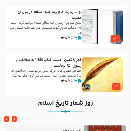
ثواب زیارت امام رضا علیه السلام در بیان آن
حضرت
شیخ صدوق (رضوان الله تعالی علیه) روایت کرده است
که اباصلت هروی گوید:شنیدم امام رضا علیه السلام می
فر...
۱۷ /۰۵/ ۱۴۰۵
عقاید
عُمَر با گفتن “حسبنا كتاب اللّه ” به مخالفت با
رسول اللّه برخاست
خفاجی مصری عالم بزرگ سنی می‌نویسد : همانطور که
در احادیث معتبر آمده است، پیامبر اکرم (صلوات اللّه...
۱۷ /۰۵/ ۱۴۰۵
خلفا
روز شمار تاریخ اسلام