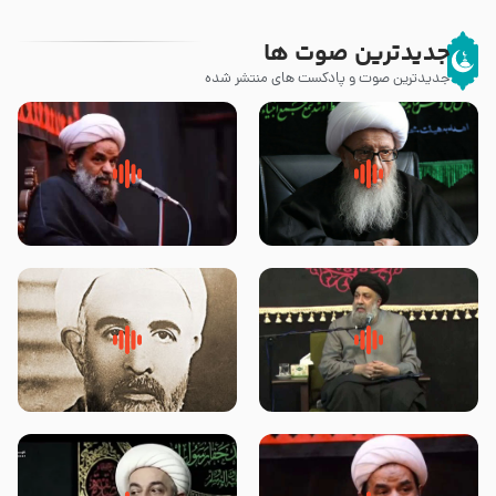
جدیدترین صوت ها
جدیدترین صوت و پادکست های منتشر شده
زوّار اربعین امام حسین (علیه
روضه جانسوز پاره های جگر امام
السلام) با این اشتیاق به زیارت
حسن مجتبی علیه السلام-حجت
بروند – آیت الله وحید خراسانی
الاسلام بندانی
لقب حضرت رقیه سلام الله علیها به
روضه‌ی مجلس یزید ملعون و
چه معناست – حجت الاسلام علوی
اسارت اهل‌بیت علیهم‌السلام –
تهرانی
مرحوم حجت‌الاسلام شیخ علی
محدث زاده