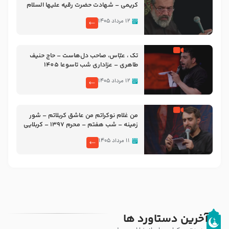
کریمی – شهادت حضرت رقیه علیها السلام
– تیر ۱۴۰۵ هیئت رایة العباس علیه السلام
۱۲ مرداد ۱۴۰۵
تک ، عبّاس، صاحب دل‌هاست – حاج حنیف
طاهری – عزاداری شب تاسوعا 1405
۱۲ مرداد ۱۴۰۵
من غلام نوکراتم من عاشق کربلاتم – شور
زمینه – شب هفتم – محرم 1397 – کربلایی
محمدحسین پویانفر
۱۱ مرداد ۱۴۰۵
آخرین دستاورد ها