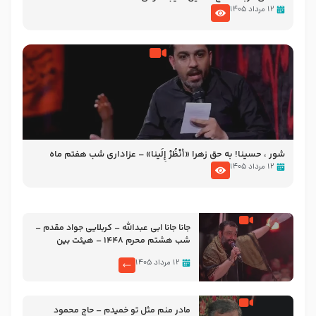
۱۲ مرداد ۱۴۰۵
شور ، حسینا! به‌ حق زهرا «أُنْظُرْ إِلَینا» – عزاداری شب هفتم ماه
محرّم 1405
۱۲ مرداد ۱۴۰۵
جانا جانا ابی عبدالله – کربلایی جواد مقدم –
شب هشتم محرم 1448 – هیئت بین
الحرمین طهران
۱۲ مرداد ۱۴۰۵
مادر منم مثل تو خمیدم – حاج محمود