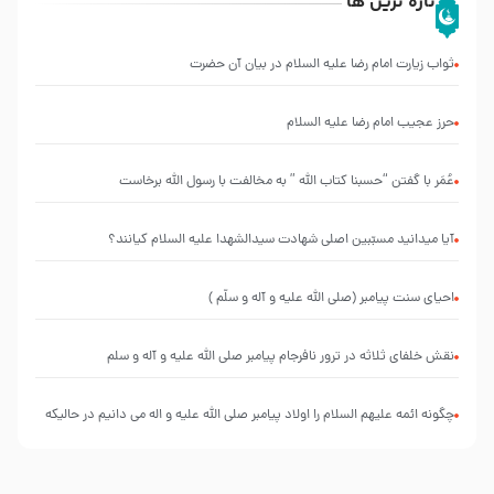
تازه ترین ها
ثواب زیارت امام رضا علیه السلام در بیان آن حضرت
حرز عجیب امام رضا علیه السلام
عُمَر با گفتن “حسبنا كتاب اللّه ” به مخالفت با رسول اللّه برخاست
آیا میدانید مسبّبین اصلی شهادت سیدالشهدا علیه ‌السلام کیانند؟
احیای سنت پیامبر (صلی الله علیه و آله و سلّم )
نقش خلفای ثلاثه در ترور نافرجام پیامبر صلی الله علیه و آله و سلم
چگونه ائمه علیهم السلام را اولاد پیامبر صلی الله علیه و اله می دانیم در حالیکه
نسب از پدر منتقل می شود