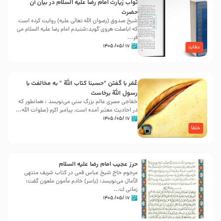
ثواب زیارت امام رضا علیه السلام در بیان آن
حضرت
شیخ صدوق (رضوان الله تعالی علیه) روایت کرده است
که اباصلت هروی گوید:شنیدم امام رضا علیه السلام می
فر...
۱۷ /۰۵/ ۱۴۰۵
عقاید
عُمَر با گفتن “حسبنا كتاب اللّه ” به مخالفت با
رسول اللّه برخاست
خفاجی مصری عالم بزرگ سنی می‌نویسد : همانطور که
در احادیث معتبر آمده است، پیامبر اکرم (صلوات اللّه...
۱۷ /۰۵/ ۱۴۰۵
خلفا
حرز عجیب امام رضا علیه السلام
مرحوم حاج شیخ عباس قمی در کتاب شریف منتهی
الآمال می‌نویسد: (ياسر) خادم مأمون ملعون گفت:
زمانى ك...
۱۷ /۰۵/ ۱۴۰۵