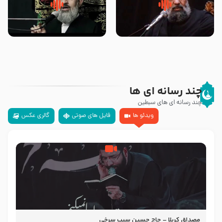
سلام جوانی که امام حسین علیه
زیارتی که اسباب رزق زیاد و عمر
السلام خودش جوابش را دادند
طولانی است حجت السلام حسین
-حجت الاسلام بندانی
یوسفی
چند رسانه ای ها
چند رسانه ای های سبطین
ویدئو ها
فایل های صوتی
گالری عکس
مصداق کربلا – حاج حسین سیب سرخی