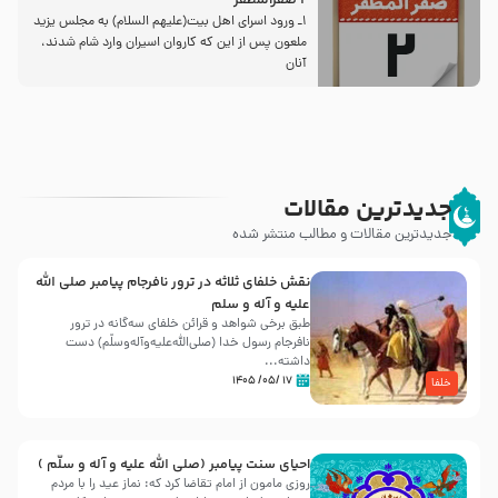
2 صفرالمظفر
1ـ ورود اسراى اهل بیت‌(علیهم السلام) به مجلس یزید
ملعون پس از این كه كاروان اسیران وارد شام شدند،
آنان
جدیدترین مقالات
جدیدترین مقالات و مطالب منتشر شده
نقش خلفای ثلاثه در ترور نافرجام پیامبر صلی الله
علیه و آله و سلم
طبق برخی شواهد و قرائن خلفای سه‌گانه در ترور
نافرجام رسول خدا (صلی‌الله‌علیه‌و‌آله‌وسلّم) دست
داشته‌...
۱۷ /۰۵/ ۱۴۰۵
خلفا
احیای سنت پیامبر (صلی الله علیه و آله و سلّم )
روزی مامون از امام تقاضا کرد که: نماز عید را با مردم