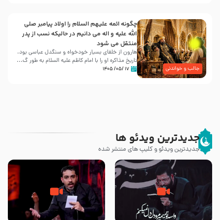
چگونه ائمه علیهم السلام را اولاد پیامبر صلی
الله علیه و اله می دانیم در حالیکه نسب از پدر
منتقل می شود
هارون از خلفای بسیار خودخواه و سنگدل عباسی بود.
تاریخ مذاکره او را با امام کاظم علیه السلام به طور گ...
جالب و خواندنی
۱۷ /۰۵/ ۱۴۰۵
جدیدترین ویدئو ها
جدیدترین ویدئو و کلیپ های منتشر شده
مصداق کربلا – حاج حسین سیب
شور ، حسینا! به‌ حق زهرا «أُنْظُرْ
سرخی
إِلَینا» – عزاداری شب هفتم ماه