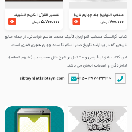
منتخب التواریخ جلد چهارم تاریخ
تفسير القرآن الكريم للشريف
امام زین العابدین و امام محمد
المرتضي قدس سرّه
5.700.000
700.000
تومان
تومان
باقر علیهما السلام
کتاب گرانسنگ منتخب التواريخ، تألیف محمد هاشم خراسانی، از جمله منابع
تاریخی که در بردارنده تاریخ صدر اسلام تا سده چهارم هجری قمری است.
این کتاب به زبان فارسی و مشتمل بر شرح حال معصومین (علیهم السلام)،
امامزادگان و اصحاب ایشان می باشد.
sibtayn[at]sibtayn.com
025-37703330