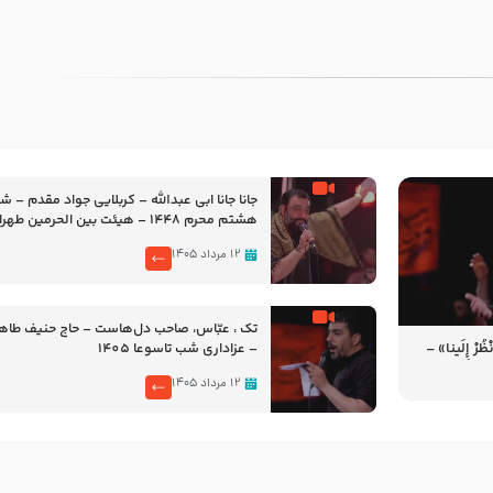
جانا جانا ابی عبدالله – کربلایی جواد مقدم – 
هشتم محرم 1448 – هیئت بین الحرمین طهران
۱۲ مرداد ۱۴۰۵
تک ، عبّاس، صاحب دل‌هاست – حاج حنیف طاه
رْ إِلَینا» –
– عزاداری شب تاسوعا 1405
14
۱۲ مرداد ۱۴۰۵