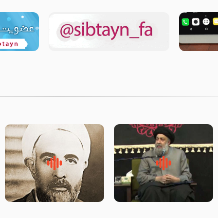
لقب حضرت رقیه سلام الله علیها
روضه‌ی مجلس یزید ملعون و
به چه معناست – حجت الاسلام
اسارت اهل‌بیت علیهم‌السلام –
علوی تهرانی
مرحوم حجت‌الاسلام شیخ علی
محدث زاده