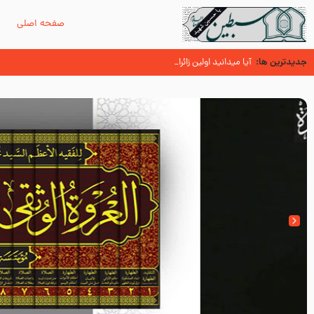
صفحه اصلی
م
جدیدترین ها:
زائران اربعین حسینی
اسنادی کهن دال بر شهرت زیارت اربعین نزد امامیه در قرن ۶ و ۷ هجری
آیا میدانید اولین زائران مزار مطهر امام حسین (علیه السلام) چه کسان