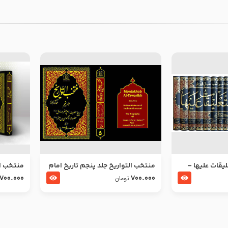
ليقات عليها –
منتخب التواریخ جلد پنجم تاریخ امام
منتخب ال
جعفر صادق و امام موسی بن جعفر
زین العا
700.000
700.000
تومان
علیهما السلام
علیهما ا