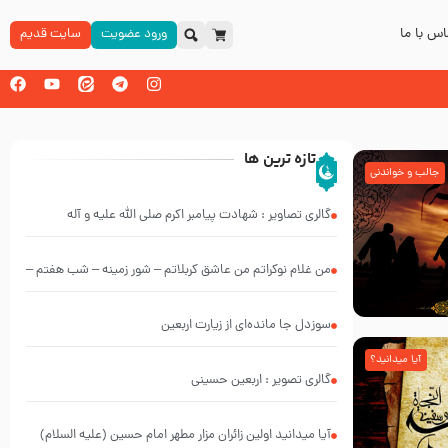
س با ما
ورود عضویت
سایت قدیم
تازه ترین ها
جالب و خواندنی
گالری تصاویر : شهادت پیامبر اکرم صلی الله علیه و آله
من غلام نوکراتم من عاشق کربلاتم – شور زمینه – شب هفتم –
محرم 1397 – کربلایی محمدحسین پویانفر
سوزدل جا مانده‌ای از زیارت اربعین
آیا میدانید؟
گالری تصویر : اربعین حسینی
آیا میدانید اولین زائران مزار مطهر امام حسین (علیه السلام)