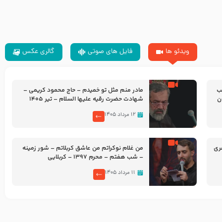
ویدئو ها
فایل های صوتی
گالری عکس
شب
مادر منم مثل تو خمیدم – حاج محمود کریمی –
شهادت حضرت رقیه علیها السلام – تیر ۱۴۰۵
هیئت رایة العباس علیه السلام
۱۲ مرداد ۱۴۰۵
ری
من غلام نوکراتم من عاشق کربلاتم – شور زمینه
– شب هفتم – محرم 1397 – کربلایی
محمدحسین پویانفر
۱۱ مرداد ۱۴۰۵