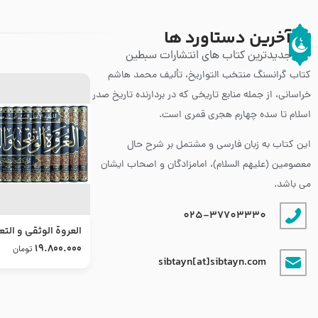
آخرین دستاورد ها
جدیدترین کتاب های انتشارات سبطین
کتاب گرانسنگ منتخب التواريخ، تألیف محمد هاشم
خراسانی، از جمله منابع تاریخی که در بردارنده تاریخ صدر
اسلام تا سده چهارم هجری قمری است.
این کتاب به زبان فارسی و مشتمل بر شرح حال
معصومین (علیهم السلام)، امامزادگان و اصحاب ایشان
می باشد.
025-37703330
العروة الوثقى و التع
طرح جدید
19.800.000
تومان
sibtayn[at]sibtayn.com