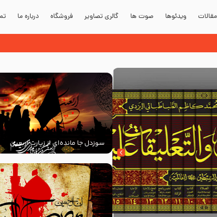
قالات
ویدئوها
صوت ها
گالری تصاویر
فروشگاه
درباره ما
تما
سوزدل جا مانده‌ای از زیارت اربعین