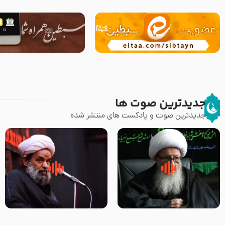
جدیدترین صوت ها
جدیدترین صوت و پادکست های منتشر شده
زوّار اربعین امام حسین (علیه
روضه جانسوز پاره های جگر امام
السلام) با این اشتیاق به زیارت
حسن مجتبی علیه السلام-حجت
بروند – آیت الله وحید خراسانی
الاسلام بندانی