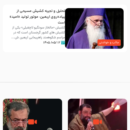
تحلیل و تجربه کشیش مسیحی از
پیاده‌روی اربعین: موتور تولید «امید»
است
کشیش «مالخاز سونگیو لاچفیلی» یکی از
کشیش های کشور گرجستان است که در
مراسم شکوهمند راهپیمایی اربعین ش...
۱۲ /۰۵/ ۱۴۰۵
جالب و خواندنی