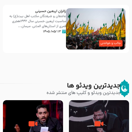
زائران اربعین حسینی
عاشقان و شیفتگان مکتب اهل بیت(ع) به
مناسبت اربعین حسینی سال ۱۴۴۲هجری
قمری از استان‌های المثنی، میسان...
۱۳ /۰۵/ ۱۴۰۵
جالب و خواندنی
جدیدترین ویدئو ها
جدیدترین ویدئو و کلیپ های منتشر شده