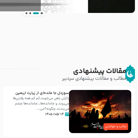
انتشار کتاب ” العروة الوثقى و التعليقات عليها” 
طرحی بسیار زیبا و شکیل
مقالات پیشنهادی
مطالب و مقالات پیشنهادی سردبیر
سوزدل جا مانده‌ای از زیارت اربعین
زائران راهی می‌شوند،کم‌ کم همه رفتنی‌ها
می‌روند و جامانده‌ها…جامانده‌ها چشم
می‌بندند.چگونه؟می‌...
۱۴ /۰۵/ ۱۴۰۵
جالب و خواندنی