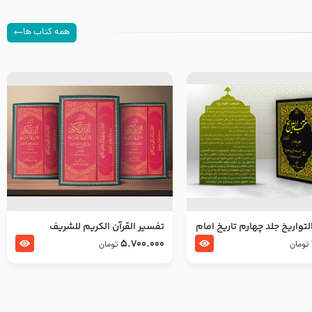
همه کتاب ها
تواریخ جلد چهارم تاریخ امام
تفسير القرآن الكريم للشريف
بدین و امام محمد باقر
المرتضي قدس سرّه
5.700.000
تومان
تومان
لسلام