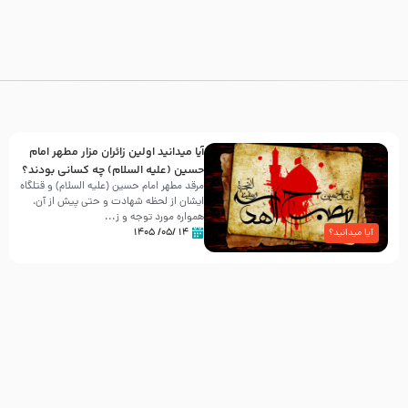
آیا میدانید اولین زائران مزار مطهر امام
حسین (علیه السلام) چه کسانی بودند؟
مرقد مطهر امام حسین (علیه السلام) و قتلگاه
ایشان از لحظه شهادت و حتی پیش از آن،
همواره مورد توجه و ز...
۱۴ /۰۵/ ۱۴۰۵
آیا میدانید؟