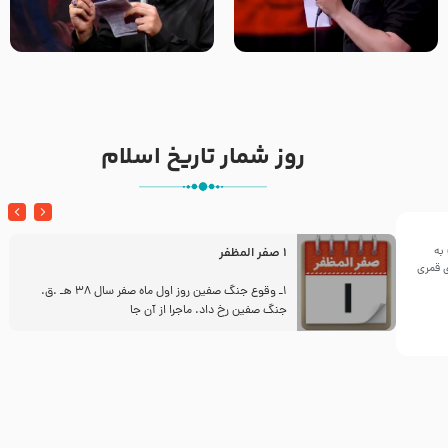
تک ، عبّاس، صاحب دل‌هاست –
من غلام نوکراتم من عاشق
حاج حنیف طاهری – عزاداری شب
کربلاتم – شور زمینه – شب هفتم
تاسوعا 1405
– محرم 1397 – کربلایی
محمدحسین پویانفر
روز شمار تاریخ اسلام
به
1 صفر المظفر
ینی سال ۱۴۴۲هجری قمری
ز
1ـ وقوع جنگ صفین روز اول ماه صفر سال 38 هـ .ق.
جنگ صفین رخ داد. ماجرا از آن جا