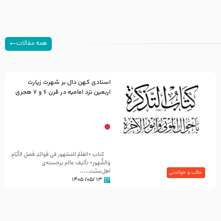
همه مقالات
اسنادی کهن دال بر شهرت زیارت
اربعین نزد امامیه در قرن ۶ و ۷ هجری
کتاب «العَلَمُ المَشهور في فَوائِدِ فَضلِ الأيّامِ
وَالشُّهورِ» تألیف عالم برجسته‌ی
اهل‌سنّت…...
جالب و خواندنی
۱۳ /۰۵/ ۱۴۰۵