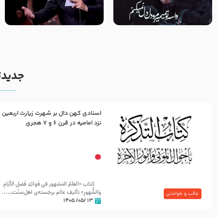
مصداق کربلا – حاج حسین سیب
شور ، حسینا! به‌ حق زهرا «أُنْظُرْ
سرخی
إِلَینا» – عزاداری شب هفتم ماه
محرّم 1405
جدیدت
اسنادی کهن دال بر شهرت زیارت اربعین
نزد امامیه در قرن ۶ و ۷ هجری
کتاب «العَلَمُ المَشهور في فَوائِدِ فَضلِ الأيّامِ
وَالشُّهورِ» تألیف عالم برجسته‌ی اهل‌سنّت…...
جالب و خواندنی
۱۳ /۰۵/ ۱۴۰۵