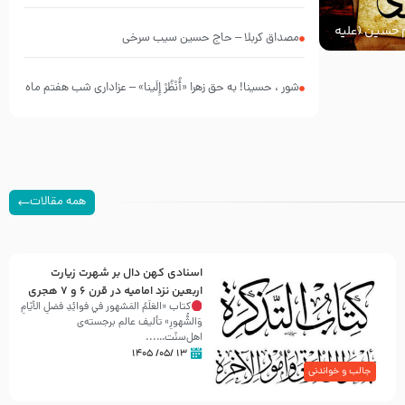
چه کسانی بودند؟
ام حسین (علیه
مصداق کربلا – حاج حسین سیب سرخی
شور ، حسینا! به‌ حق زهرا «أُنْظُرْ إِلَینا» – عزاداری شب هفتم ماه
محرّم 1405
همه مقالات
اسنادی کهن دال بر شهرت زیارت
اربعین نزد امامیه در قرن ۶ و ۷ هجری
کتاب «العَلَمُ المَشهور في فَوائِدِ فَضلِ الأيّامِ
وَالشُّهورِ» تألیف عالم برجسته‌ی
اهل‌سنّت…...
۱۳ /۰۵/ ۱۴۰۵
جالب و خواندنی