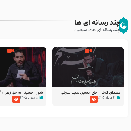
چند رسانه ای ها
چند رسانه ای های سبطین
مصداق کربلا – حاج حسین سیب سرخی
شور ، حسینا! به‌ حق زهرا «أُنْظُ
عزاداری شب هفتم ماه محرّم 05
۱۲ مرداد ۱۴۰۵
۱۲ مرداد ۱۴۰۵