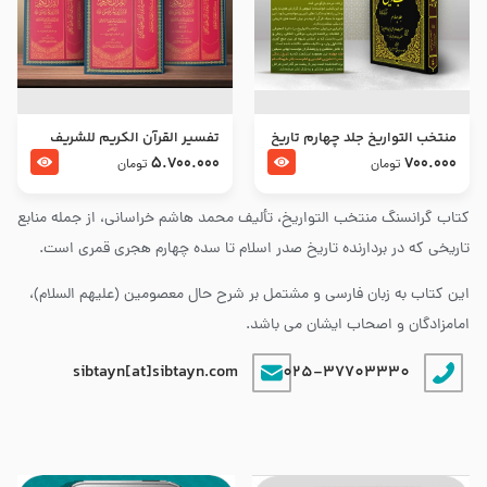
منتخب التواریخ جلد چهارم تاریخ
تفسير القرآن الكريم للشريف
امام زین العابدین و امام محمد
المرتضي قدس سرّه
5.700.000
700.000
تومان
تومان
باقر علیهما السلام
کتاب گرانسنگ منتخب التواريخ، تألیف محمد هاشم خراسانی، از جمله منابع
تاریخی که در بردارنده تاریخ صدر اسلام تا سده چهارم هجری قمری است.
این کتاب به زبان فارسی و مشتمل بر شرح حال معصومین (علیهم السلام)،
امامزادگان و اصحاب ایشان می باشد.
sibtayn[at]sibtayn.com
025-37703330