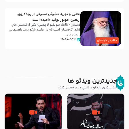
تحلیل و تجربه کشیش مسیحی از پیاده‌روی
اربعین: موتور تولید «امید» است
کشیش «مالخاز سونگیو لاچفیلی» یکی از کشیش های
کشور گرجستان است که در مراسم شکوهمند راهپیمایی
اربعین ش...
۱۲ /۰۵/ ۱۴۰۵
جالب و خواندنی
جدیدترین ویدئو ها
جدیدترین ویدئو و کلیپ های منتشر شده
مصداق کربلا – حاج حسین سیب
شور ، حسینا! به‌ حق زهرا «أُنْظُرْ
سرخی
إِلَینا» – عزاداری شب هفتم ماه