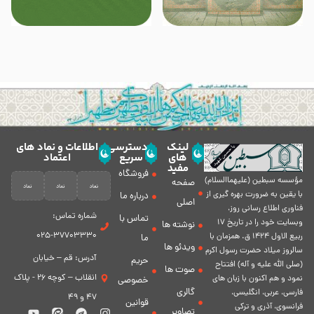
لینک
دسترسی
اطلاعات و نماد های
های
سریع
اعتماد
مفید
فروشگاه
مؤسسه سبطين (عليهماالسلام)
صفحه
با يقين به ضرورت بهره گیرى از
درباره ما
اصلی
فناورى اطلاع رسانى روز،
شماره تماس:
تماس با
وبسایت خود را در تاريخ 17
نوشته ها
37703330-025
ربيع الاول 1424 ق. همزمان با
ما
ویدئو ها
سالروز ميلاد حضرت رسول اكرم
آدرس: قم – خیابان
حریم
(صلی الله علیه و آله) افتتاح
صوت ها
انقلاب – کوچه 26 - پلاک
نمود و هم اكنون با زبان های
خصوصی
گالری
فارسی، عربى، انگلیسی،
47 و 49
قوانین
فرانسوی، آذری و ترکی
تصاویر