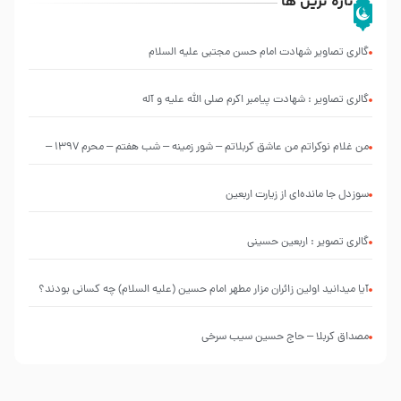
تازه ترین ها
گالری تصاویر شهادت امام حسن مجتبی علیه السلام
گالری تصاویر : شهادت پیامبر اکرم صلی الله علیه و آله
من غلام نوکراتم من عاشق کربلاتم – شور زمینه – شب هفتم – محرم 1397 –
کربلایی محمدحسین پویانفر
سوزدل جا مانده‌ای از زیارت اربعین
گالری تصویر : اربعین حسینی
آیا میدانید اولین زائران مزار مطهر امام حسین (علیه السلام) چه کسانی بودند؟
مصداق کربلا – حاج حسین سیب سرخی