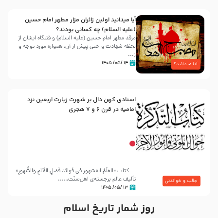
آیا میدانید اولین زائران مزار مطهر امام حسین
(علیه السلام) چه کسانی بودند؟
مرقد مطهر امام حسین (علیه السلام) و قتلگاه ایشان از
لحظه شهادت و حتی پیش از آن، همواره مورد توجه و
ز...
۱۴ /۰۵/ ۱۴۰۵
آیا میدانید؟
اسنادی کهن دال بر شهرت زیارت اربعین نزد
امامیه در قرن ۶ و ۷ هجری
کتاب «العَلَمُ المَشهور في فَوائِدِ فَضلِ الأيّامِ وَالشُّهورِ»
تألیف عالم برجسته‌ی اهل‌سنّت…...
جالب و خواندنی
۱۳ /۰۵/ ۱۴۰۵
روز شمار تاریخ اسلام