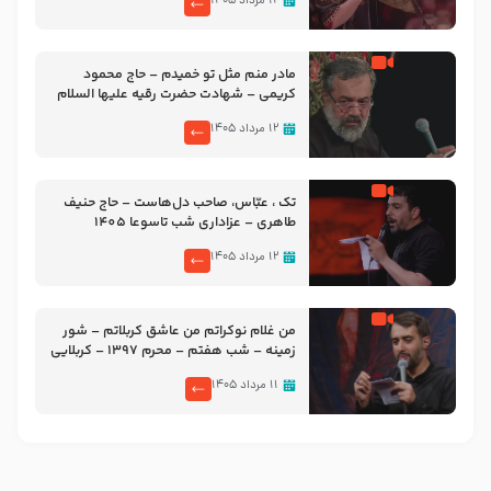
۱۲ مرداد ۱۴۰۵
مادر منم مثل تو خمیدم – حاج محمود
کریمی – شهادت حضرت رقیه علیها السلام
– تیر ۱۴۰۵ هیئت رایة العباس علیه السلام
۱۲ مرداد ۱۴۰۵
تک ، عبّاس، صاحب دل‌هاست – حاج حنیف
طاهری – عزاداری شب تاسوعا 1405
۱۲ مرداد ۱۴۰۵
من غلام نوکراتم من عاشق کربلاتم – شور
زمینه – شب هفتم – محرم 1397 – کربلایی
محمدحسین پویانفر
۱۱ مرداد ۱۴۰۵