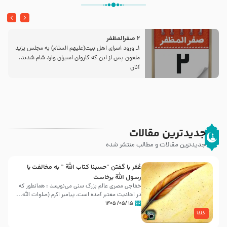
2 صفرالمظفر
1ـ ورود اسراى اهل بیت‌(علیهم السلام) به مجلس یزید
ملعون پس از این كه كاروان اسیران وارد شام شدند،
آنان
جدیدترین مقالات
جدیدترین مقالات و مطالب منتشر شده
عُمَر با گفتن “حسبنا كتاب اللّه ” به مخالفت با
رسول اللّه برخاست
خفاجی مصری عالم بزرگ سنی می‌نویسد : همانطور که
در احادیث معتبر آمده است، پیامبر اکرم (صلوات اللّه...
۱۵ /۰۵/ ۱۴۰۵
خلفا