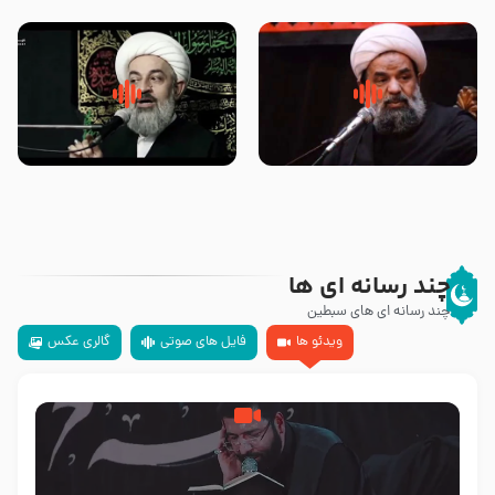
تهرانی
مرحوم حجت‌الاسلام شیخ علی
محدث زاده
سلام جوانی که امام حسین علیه
زیارتی که اسباب رزق زیاد و عمر
السلام خودش جوابش را دادند
طولانی است حجت السلام حسین
-حجت الاسلام بندانی
یوسفی
چند رسانه ای ها
چند رسانه ای های سبطین
ویدئو ها
فایل های صوتی
گالری عکس