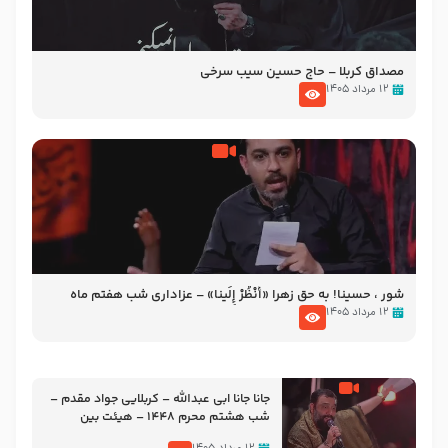
مصداق کربلا – حاج حسین سیب سرخی
۱۲ مرداد ۱۴۰۵
شور ، حسینا! به‌ حق زهرا «أُنْظُرْ إِلَینا» – عزاداری شب هفتم ماه
محرّم 1405
۱۲ مرداد ۱۴۰۵
جانا جانا ابی عبدالله – کربلایی جواد مقدم –
شب هشتم محرم 1448 – هیئت بین
الحرمین طهران