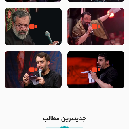
محرّم 1405
جانا جانا ابی عبدالله – کربلایی جواد
مادر منم مثل تو خمیدم – حاج
مقدم – شب هشتم محرم 1448 –
محمود کریمی – شهادت حضرت
هیئت بین الحرمین طهران
رقیه علیها السلام – تیر ۱۴۰۵
هیئت رایة العباس علیه السلام
تک ، عبّاس، صاحب دل‌هاست –
من غلام نوکراتم من عاشق کربلاتم
حاج حنیف طاهری – عزاداری شب
– شور زمینه – شب هفتم – محرم
تاسوعا 1405
1397 – کربلایی محمدحسین
پویانفر
جدیدترین مطالب