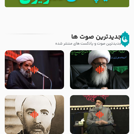
جدیدترین صوت ها
جدیدترین صوت و پادکست های منتشر شده
زوّار اربعین امام حسین (علیه
روضه جانسوز پاره های جگر امام
السلام) با این اشتیاق به زیارت
حسن مجتبی علیه السلام-حجت
بروند – آیت الله وحید خراسانی
الاسلام بندانی
لقب حضرت رقیه سلام الله علیها به
روضه‌ی مجلس یزید ملعون و
چه معناست – حجت الاسلام علوی
اسارت اهل‌بیت علیهم‌السلام –