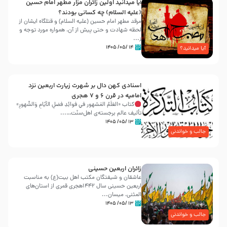
آیا میدانید اولین زائران مزار مطهر امام حسین
(علیه السلام) چه کسانی بودند؟
مرقد مطهر امام حسین (علیه السلام) و قتلگاه ایشان از
لحظه شهادت و حتی پیش از آن، همواره مورد توجه و
ز...
۱۴ /۰۵/ ۱۴۰۵
آیا میدانید؟
اسنادی کهن دال بر شهرت زیارت اربعین نزد
امامیه در قرن ۶ و ۷ هجری
کتاب «العَلَمُ المَشهور في فَوائِدِ فَضلِ الأيّامِ وَالشُّهورِ»
تألیف عالم برجسته‌ی اهل‌سنّت…...
۱۳ /۰۵/ ۱۴۰۵
جالب و خواندنی
زائران اربعین حسینی
عاشقان و شیفتگان مکتب اهل بیت(ع) به مناسبت
اربعین حسینی سال ۱۴۴۲هجری قمری از استان‌های
المثنی، میسان...
۱۳ /۰۵/ ۱۴۰۵
جالب و خواندنی