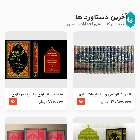
آخرین دستاورد ها
جدیدترین کتاب های انتشارات سبطین
العروة الوثقى و التعليقات عليها
منتخب التواریخ جلد پنجم تاریخ
– طرح جدید
امام جعفر صادق و امام موسی
700.000
19.800.000
تومان
تومان
بن جعفر علیهما السلام