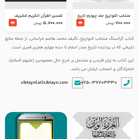
منتخب التواریخ جلد چهارم تاریخ
تفسير القرآن الكريم للشريف
امام زین العابدین و امام محمد
المرتضي قدس سرّه
5.700.000
700.000
تومان
تومان
باقر علیهما السلام
کتاب گرانسنگ منتخب التواريخ، تألیف محمد هاشم خراسانی، از جمله منابع
تاریخی که در بردارنده تاریخ صدر اسلام تا سده چهارم هجری قمری است.
این کتاب به زبان فارسی و مشتمل بر شرح حال معصومین (علیهم السلام)،
امامزادگان و اصحاب ایشان می باشد.
sibtayn[at]sibtayn.com
025-37703330