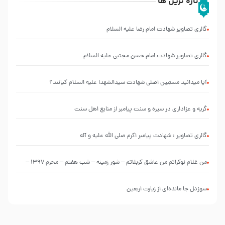
تازه ترین ها
گالری تصاویر شهادت امام رضا علیه السلام
گالری تصاویر شهادت امام حسن مجتبی علیه السلام
آیا میدانید مسبّبین اصلی شهادت سیدالشهدا علیه ‌السلام کیانند؟
گریه و عزاداری در سیره و سنت پیامبر از منابع اهل سنت
گالری تصاویر : شهادت پیامبر اکرم صلی الله علیه و آله
من غلام نوکراتم من عاشق کربلاتم – شور زمینه – شب هفتم – محرم 1397 –
کربلایی محمدحسین پویانفر
سوزدل جا مانده‌ای از زیارت اربعین