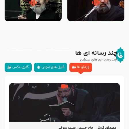
سلام جوانی که امام حسین علیه
زیارتی که اسباب رزق زیاد و عمر
السلام خودش جوابش را دادند
طولانی است حجت السلام حسین
-حجت الاسلام بندانی
یوسفی
چند رسانه ای ها
چند رسانه ای های سبطین
ویدئو ها
فایل های صوتی
گالری عکس
مصداق کربلا – حاج حسین سیب سرخی