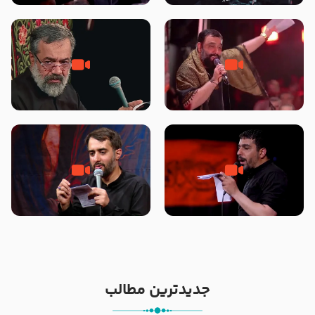
محرّم 1405
جانا جانا ابی عبدالله – کربلایی جواد
مادر منم مثل تو خمیدم – حاج
مقدم – شب هشتم محرم 1448 –
محمود کریمی – شهادت حضرت
هیئت بین الحرمین طهران
رقیه علیها السلام – تیر ۱۴۰۵
هیئت رایة العباس علیه السلام
تک ، عبّاس، صاحب دل‌هاست –
من غلام نوکراتم من عاشق کربلاتم
حاج حنیف طاهری – عزاداری شب
– شور زمینه – شب هفتم – محرم
تاسوعا 1405
1397 – کربلایی محمدحسین
پویانفر
جدیدترین مطالب