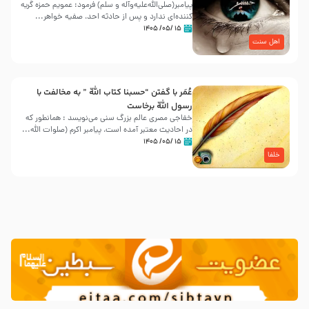
پیامبر(صلی‌الله‌علیه‌وآله و سلم) فرمود: عمویم حمزه گریه
کننده‌ای ندارد و پس از حادثه احد، صفیه خواهر...
۱۵ /۰۵/ ۱۴۰۵
اهل سنت
عُمَر با گفتن “حسبنا كتاب اللّه ” به مخالفت با
رسول اللّه برخاست
خفاجی مصری عالم بزرگ سنی می‌نویسد : همانطور که
در احادیث معتبر آمده است، پیامبر اکرم (صلوات اللّه...
۱۵ /۰۵/ ۱۴۰۵
خلفا