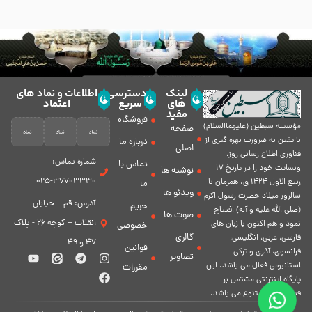
لینک
دسترسی
اطلاعات و نماد های
های
سریع
اعتماد
مفید
فروشگاه
مؤسسه سبطين (عليهماالسلام)
صفحه
با يقين به ضرورت بهره گیرى از
درباره ما
اصلی
فناورى اطلاع رسانى روز،
شماره تماس:
تماس با
وبسایت خود را در تاريخ 17
نوشته ها
37703330-025
ربيع الاول 1424 ق. همزمان با
ما
ویدئو ها
سالروز ميلاد حضرت رسول اكرم
آدرس: قم – خیابان
حریم
(صلی الله علیه و آله) افتتاح
صوت ها
انقلاب – کوچه 26 - پلاک
نمود و هم اكنون با زبان های
خصوصی
گالری
فارسی، عربى، انگلیسی،
47 و 49
قوانین
فرانسوی، آذری و ترکی
تصاویر
استانبولی فعال مى باشد. اين
مقررات
پايگاه اينترنتى مشتمل بر
قسمت هاى متنوع مى باشد.