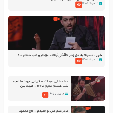
۱۲ مرداد ۱۴۰۵
شور ، حسینا! به‌ حق زهرا «أُنْظُرْ إِلَینا» – عزاداری شب هفتم ماه
محرّم 1405
۱۲ مرداد ۱۴۰۵
جانا جانا ابی عبدالله – کربلایی جواد مقدم –
شب هشتم محرم 1448 – هیئت بین
الحرمین طهران
۱۲ مرداد ۱۴۰۵
مادر منم مثل تو خمیدم – حاج محمود