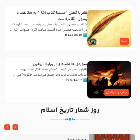
عُمَر با گفتن “حسبنا كتاب اللّه ” به مخالفت با
رسول اللّه برخاست
خفاجی مصری عالم بزرگ سنی می‌نویسد : همانطور که
در احادیث معتبر آمده است، پیامبر اکرم (صلوات اللّه...
۱۵ /۰۵/ ۱۴۰۵
خلفا
سوزدل جا مانده‌ای از زیارت اربعین
زائران راهی می‌شوند،کم‌ کم همه رفتنی‌ها می‌روند و
جامانده‌ها…جامانده‌ها چشم می‌بندند.چگونه؟می‌...
۱۴ /۰۵/ ۱۴۰۵
جالب و خواندنی
روز شمار تاریخ اسلام