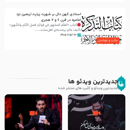
اسنادی کهن دال بر شهرت زیارت اربعین نزد
امامیه در قرن ۶ و ۷ هجری
کتاب «العَلَمُ المَشهور في فَوائِدِ فَضلِ الأيّامِ وَالشُّهورِ»
تألیف عالم برجسته‌ی اهل‌سنّت…...
۱۳ /۰۵/ ۱۴۰۵
جالب و خواندنی
جدیدترین ویدئو ها
جدیدترین ویدئو و کلیپ های منتشر شده
مصداق کربلا – حاج حسین سیب
شور ، حسینا! به‌ حق زهرا «أُنْظُرْ
سرخی
إِلَینا» – عزاداری شب هفتم ماه