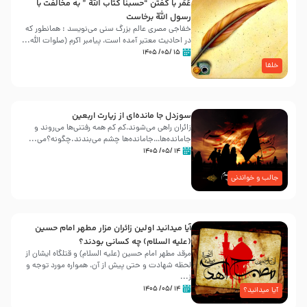
عُمَر با گفتن “حسبنا كتاب اللّه ” به مخالفت با
رسول اللّه برخاست
خفاجی مصری عالم بزرگ سنی می‌نویسد : همانطور که
در احادیث معتبر آمده است، پیامبر اکرم (صلوات اللّه...
۱۵ /۰۵/ ۱۴۰۵
خلفا
سوزدل جا مانده‌ای از زیارت اربعین
زائران راهی می‌شوند،کم‌ کم همه رفتنی‌ها می‌روند و
جامانده‌ها…جامانده‌ها چشم می‌بندند.چگونه؟می‌...
۱۴ /۰۵/ ۱۴۰۵
جالب و خواندنی
آیا میدانید اولین زائران مزار مطهر امام حسین
(علیه السلام) چه کسانی بودند؟
مرقد مطهر امام حسین (علیه السلام) و قتلگاه ایشان از
لحظه شهادت و حتی پیش از آن، همواره مورد توجه و
ز...
۱۴ /۰۵/ ۱۴۰۵
آیا میدانید؟