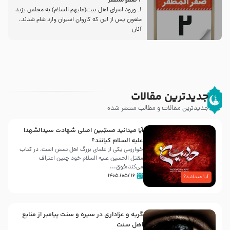
2 صفرالمظفر
1ـ ورود اسراى اهل بیت‌(علیهم السلام) به مجلس یزید
ملعون پس از این كه كاروان اسیران وارد شام شدند،
آنان
جدیدترین مقالات
جدیدترین مقالات و مطالب منتشر شده
آیا میدانید مسبّبین اصلی شهادت سیدالشهدا
علیه ‌السلام کیانند؟
خوارزمی یکی از علمای بزرگ اهل تسنن است، در کتاب
مقتل الحسین علیه ‌السلام خود چنین اعتراف
می‌کند:فوَق...
۱۶ /۰۵/ ۱۴۰۵
آیا میدانید؟
گریه و عزاداری در سیره و سنت پیامبر از منابع
اهل سنت