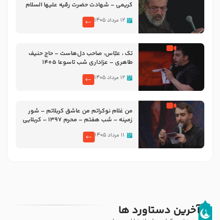
کریمی – شهادت حضرت رقیه علیها السلام
– تیر ۱۴۰۵ هیئت رایة العباس علیه السلام
۱۲ مرداد ۱۴۰۵
تک ، عبّاس، صاحب دل‌هاست – حاج حنیف
طاهری – عزاداری شب تاسوعا 1405
۱۲ مرداد ۱۴۰۵
من غلام نوکراتم من عاشق کربلاتم – شور
زمینه – شب هفتم – محرم 1397 – کربلایی
محمدحسین پویانفر
۱۱ مرداد ۱۴۰۵
آخرین دستاورد ها