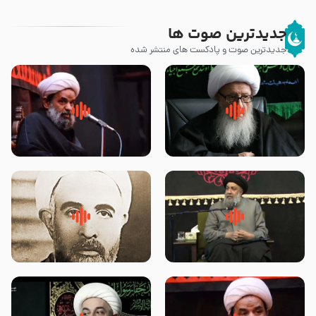
جدیدترین صوت ها
جدیدترین صوت و پادکست های منتشر شده
زوّار اربعین امام حسین (علیه
روضه جانسوز پاره های جگر امام
السلام) با این اشتیاق به زیارت
حسن مجتبی علیه السلام-حجت
بروند – آیت الله وحید خراسانی
الاسلام بندانی
لقب حضرت رقیه سلام الله علیها به
روضه‌ی مجلس یزید ملعون و
چه معناست – حجت الاسلام علوی
اسارت اهل‌بیت علیهم‌السلام –
تهرانی
مرحوم حجت‌الاسلام شیخ علی
محدث زاده