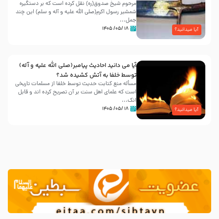
مرحوم شیخ صدوق(ره) نقل کرده است که بر دستگیره
شمشیر رسول اکرم(صلی الله علیه و آله و سلم) این چند
جمل...
۱۸ /۰۵/ ۱۴۰۵
آیا میدانید؟
آیا می دانید احادیث پیامبر(صلی الله علیه و آله)
توسط خلفا به آتش کشیده شد؟
مسأله منع کتابت حدیث توسط خلفا از مسلمات تاریخی
است که علمای اهل سنت بر آن تصریح کرده اند و قابل
انک...
۱۸ /۰۵/ ۱۴۰۵
آیا میدانید؟