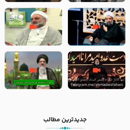
الاسلام شیخ حسین یوسفی
داد که پیامبر رحمت ، صحابه را
بیرون انداختند ؟!!!!! – سید محمد
موسوی
رحلت یا شهادت پیامبر (صلی الله
علت برتری پیامبر اسلام بر سایر
علیه و آله) ؟ – حجت الاسلام
پیامبران از زبان امیرالمؤمنین
بندانی نیشابوری
(علیهم السلام) – حجت الاسلام
فرحزاد
خیانت و جفا به پیامبر با بکار بردن
آیا پیامبر اکرم صلی الله علیه وآله
کلمه رحلت بجای شهادت – حجت
بدون وصیت از دنیا رفته ‌اند؟ – آیت
الاسلام احمدی اصفهانی
الله سید علی میلانی
جدیدترین مطالب