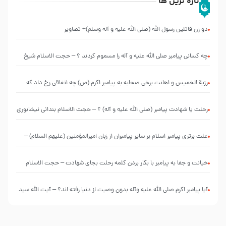
تازه ترین ها
دو زن قاتلين رسول الله (صلى‌ الله‌ علیه‌ و آله‌ وسلم)+ تصاویر
چه کسانی پیامبر صلی الله علیه و آله را مسموم کردند ؟ – حجت الاسلام شیخ
حسین یوسفی
رزیة الخمیس و اهانت برخی صحابه به پیامبر اکرم (ص) چه اتفاقی رخ داد که
پیامبر رحمت ، صحابه را بیرون انداختند ؟!!!!! – سید محمد موسوی
رحلت یا شهادت پیامبر (صلی الله علیه و آله) ؟ – حجت الاسلام بندانی نیشابوری
علت برتری پیامبر اسلام بر سایر پیامبران از زبان امیرالمؤمنین (علیهم السلام) –
حجت الاسلام فرحزاد
خیانت و جفا به پیامبر با بکار بردن کلمه رحلت بجای شهادت – حجت الاسلام
احمدی اصفهانی
آیا پیامبر اکرم صلی الله علیه وآله بدون وصیت از دنیا رفته ‌اند؟ – آیت الله سید
علی میلانی