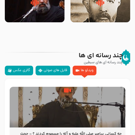
روضه‌ی مجلس یزید ملعون و
سلام جوانی که امام حسین علیه
اسارت اهل‌بیت علیهم‌السلام –
السلام خودش جوابش را دادند
مرحوم حجت‌الاسلام شیخ علی
-حجت الاسلام بندانی
محدث زاده
چند رسانه ای ها
چند رسانه ای های سبطین
ویدئو ها
فایل های صوتی
گالری عکس
چه کسانی پیامبر صلی الله علیه و آله را مسموم کردند ؟ – حجت