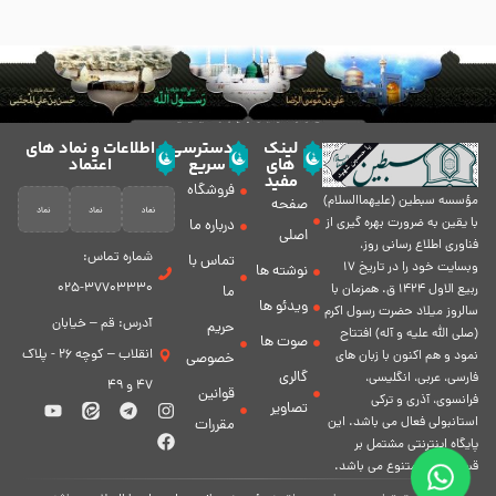
لینک
دسترسی
اطلاعات و نماد های
های
سریع
اعتماد
مفید
فروشگاه
مؤسسه سبطين (عليهماالسلام)
صفحه
با يقين به ضرورت بهره گیرى از
درباره ما
اصلی
فناورى اطلاع رسانى روز،
شماره تماس:
تماس با
وبسایت خود را در تاريخ 17
نوشته ها
37703330-025
ربيع الاول 1424 ق. همزمان با
ما
ویدئو ها
سالروز ميلاد حضرت رسول اكرم
آدرس: قم – خیابان
حریم
(صلی الله علیه و آله) افتتاح
صوت ها
انقلاب – کوچه 26 - پلاک
نمود و هم اكنون با زبان های
خصوصی
گالری
فارسی، عربى، انگلیسی،
47 و 49
قوانین
فرانسوی، آذری و ترکی
تصاویر
استانبولی فعال مى باشد. اين
مقررات
پايگاه اينترنتى مشتمل بر
قسمت هاى متنوع مى باشد.