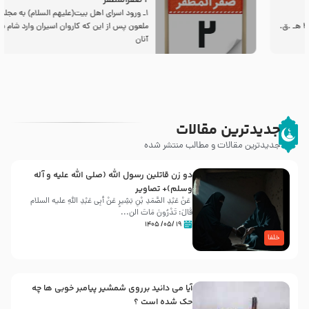
2 صفرالمظفر
1ـ ورود اسراى اهل بیت‌(علیهم السلام) به مجلس یزید
ملعون پس از این كه كاروان اسیران وارد شام شدند،
آنان
جدیدترین مقالات
جدیدترین مقالات و مطالب منتشر شده
دو زن قاتلين رسول الله (صلى‌ الله‌ علیه‌ و آله‌
وسلم)+ تصاویر
عَنْ عَبْدِ الصَّمَدِ بْنِ بَشِیرٍ عَنْ أَبِی عَبْدِ اللَّهِ علیه السلام
قَالَ: تَدْرُونَ مَاتَ الن...
۱۹ /۰۵/ ۱۴۰۵
خلفا
آیا می دانید برروی شمشیر پیامبر خوبی ها چه
حک شده است ؟