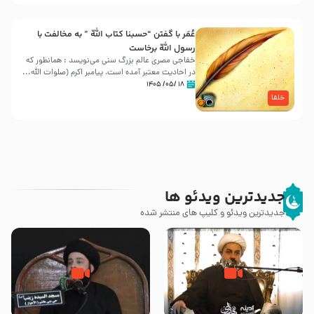
عُمَر با گفتن “حسبنا كتاب اللّه ” به مخالفت با
رسول اللّه برخاست
خفاجی مصری عالم بزرگ سنی می‌نویسد : همانطور که
در احادیث معتبر آمده است، پیامبر اکرم (صلوات اللّه...
۱۸ /۰۵/ ۱۴۰۵
خلفا
جدیدترین ویدئو ها
جدیدترین ویدئو و کلیپ های منتشر شده
چه کسانی پیامبر صلی الله علیه و
رزیة الخمیس و اهانت برخی صحابه
آله را مسموم کردند ؟ – حجت
به پیامبر اکرم (ص) چه اتفاقی رخ