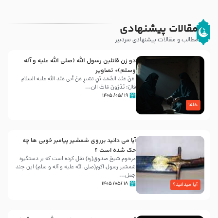
مقالات پیشنهادی
مطالب و مقالات پیشنهادی سردبیر
دو زن قاتلين رسول الله (صلى‌ الله‌ علیه‌ و آله‌
وسلم)+ تصاویر
عَنْ عَبْدِ الصَّمَدِ بْنِ بَشِیرٍ عَنْ أَبِی عَبْدِ اللَّهِ علیه السلام
قَالَ: تَدْرُونَ مَاتَ الن...
۱۹ /۰۵/ ۱۴۰۵
خلفا
آیا می دانید برروی شمشیر پیامبر خوبی ها چه
حک شده است ؟
مرحوم شیخ صدوق(ره) نقل کرده است که بر دستگیره
شمشیر رسول اکرم(صلی الله علیه و آله و سلم) این چند
جمل...
۱۸ /۰۵/ ۱۴۰۵
آیا میدانید؟