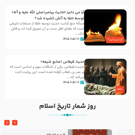
آیا می دانید احادیث پیامبر(صلی الله علیه و آله)
توسط خلفا به آتش کشیده شد؟
مسأله منع کتابت حدیث توسط خلفا از مسلمات تاریخی
است که علمای اهل سنت بر آن تصریح کرده اند و قابل
انک...
۱۸ /۰۵/ ۱۴۰۵
آیا میدانید؟
حدیث قرطاس (منابع شیعه)
حدیث قرطاس، یکی از اشکالات مهم و اساسی است که
بر عمر بن خطاب گرفته شده است، این روایت ثابت
می‌کند که...
۱۸ /۰۵/ ۱۴۰۵
خلفا
روز شمار تاریخ اسلام