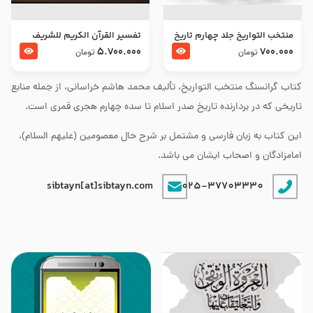
منتخب التواریخ جلد چهارم تاریخ
تفسير القرآن الكريم للشريف
امام زین العابدین و امام محمد
المرتضي قدس سرّه
5.700.000
700.000
تومان
تومان
باقر علیهما السلام
کتاب گرانسنگ منتخب التواريخ، تألیف محمد هاشم خراسانی، از جمله منابع
تاریخی که در بردارنده تاریخ صدر اسلام تا سده چهارم هجری قمری است.
این کتاب به زبان فارسی و مشتمل بر شرح حال معصومین (علیهم السلام)،
امامزادگان و اصحاب ایشان می باشد.
sibtayn[at]sibtayn.com
025-37703330