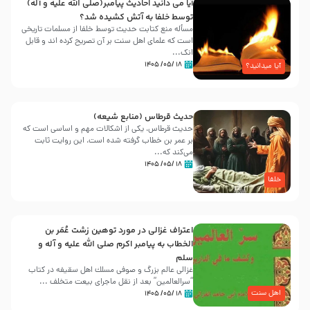
آیا می دانید احادیث پیامبر(صلی الله علیه و آله)
توسط خلفا به آتش کشیده شد؟
مسأله منع کتابت حدیث توسط خلفا از مسلمات تاریخی
است که علمای اهل سنت بر آن تصریح کرده اند و قابل
انک...
۱۸ /۰۵/ ۱۴۰۵
آیا میدانید؟
حدیث قرطاس (منابع شیعه)
حدیث قرطاس، یکی از اشکالات مهم و اساسی است که
بر عمر بن خطاب گرفته شده است، این روایت ثابت
می‌کند که...
۱۸ /۰۵/ ۱۴۰۵
خلفا
اعتراف غزالی در مورد توهین زشت عُمَر بن
الخطاب به پیامبر اکرم صلی الله علیه و آله و
سلم
غزالی عالم بزرگ و صوفی مسلك اهل سقيفه در کتاب
“سرالعالمین” بعد از نقل ماجرای بیعت متخلف ...
اهل سنت
۱۸ /۰۵/ ۱۴۰۵