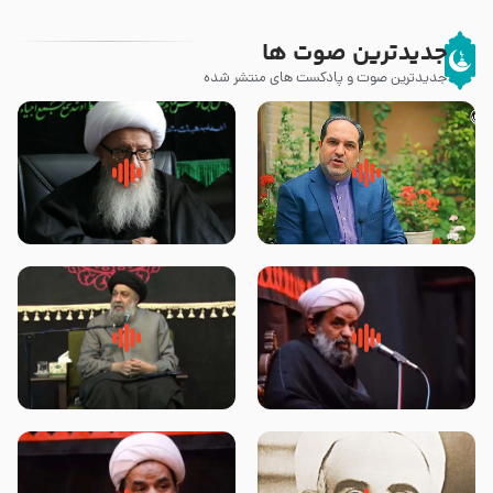
جدیدترین صوت ها
جدیدترین صوت و پادکست های منتشر شده
پیامبر صلی الله علیه وآله و سلم
زوّار اربعین امام حسین (علیه
فرمودند وای بر بچه های آخر
السلام) با این اشتیاق به زیارت
الزمان- دکتر هزار
بروند – آیت الله وحید خراسانی
روضه جانسوز پاره های جگر امام
لقب حضرت رقیه سلام الله علیها به
حسن مجتبی علیه السلام-حجت
چه معناست – حجت الاسلام علوی
الاسلام بندانی
تهرانی