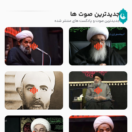
جدیدترین صوت ها
جدیدترین صوت و پادکست های منتشر شده
زوّار اربعین امام حسین (علیه
روضه جانسوز پاره های جگر امام
السلام) با این اشتیاق به زیارت
حسن مجتبی علیه السلام-حجت
بروند – آیت الله وحید خراسانی
الاسلام بندانی
لقب حضرت رقیه سلام الله علیها به
روضه‌ی مجلس یزید ملعون و
چه معناست – حجت الاسلام علوی
اسارت اهل‌بیت علیهم‌السلام –
تهرانی
مرحوم حجت‌الاسلام شیخ علی
محدث زاده