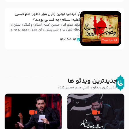
آیا میدانید اولین زائران مزار مطهر امام حسین
(علیه السلام) چه کسانی بودند؟
مرقد مطهر امام حسین (علیه السلام) و قتلگاه ایشان از
لحظه شهادت و حتی پیش از آن، همواره مورد توجه و
ز...
۱۴ /۰۵/ ۱۴۰۵
آیا میدانید؟
جدیدترین ویدئو ها
جدیدترین ویدئو و کلیپ های منتشر شده
مصداق کربلا – حاج حسین سیب
شور ، حسینا! به‌ حق زهرا «أُنْظُرْ
سرخی
إِلَینا» – عزاداری شب هفتم ماه