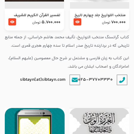
منتخب التواریخ جلد چهارم تاریخ
تفسير القرآن الكريم للشريف
امام زین العابدین و امام محمد
المرتضي قدس سرّه
5.700.000
700.000
تومان
تومان
باقر علیهما السلام
کتاب گرانسنگ منتخب التواريخ، تألیف محمد هاشم خراسانی، از جمله منابع
تاریخی که در بردارنده تاریخ صدر اسلام تا سده چهارم هجری قمری است.
این کتاب به زبان فارسی و مشتمل بر شرح حال معصومین (علیهم السلام)،
امامزادگان و اصحاب ایشان می باشد.
sibtayn[at]sibtayn.com
025-37703330