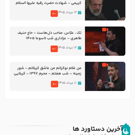
کریمی – شهادت حضرت رقیه علیها السلام
– تیر ۱۴۰۵ هیئت رایة العباس علیه السلام
۱۲ مرداد ۱۴۰۵
تک ، عبّاس، صاحب دل‌هاست – حاج حنیف
طاهری – عزاداری شب تاسوعا 1405
۱۲ مرداد ۱۴۰۵
من غلام نوکراتم من عاشق کربلاتم – شور
زمینه – شب هفتم – محرم 1397 – کربلایی
محمدحسین پویانفر
۱۱ مرداد ۱۴۰۵
آخرین دستاورد ها