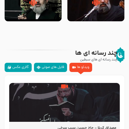
سلام جوانی که امام حسین علیه
زیارتی که اسباب رزق زیاد و عمر
السلام خودش جوابش را دادند
طولانی است حجت السلام حسین
-حجت الاسلام بندانی
یوسفی
چند رسانه ای ها
چند رسانه ای های سبطین
ویدئو ها
فایل های صوتی
گالری عکس
مصداق کربلا – حاج حسین سیب سرخی