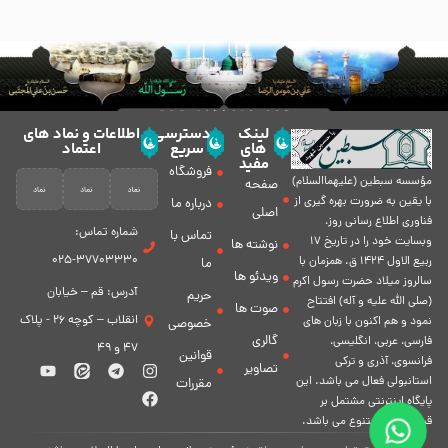
لینک
دسترسی
اطلاعات و نماد های
های
سریع
اعتماد
مفید
فروشگاه
مؤسسه سبطين (عليهماالسلام)
صفحه
با يقين به ضرورت بهره گیرى از
درباره ما
اصلی
فناورى اطلاع رسانى روز،
شماره تماس:
تماس با
وبسایت خود را در تاريخ 17
نوشته ها
37703330-025
ربيع الاول 1424 ق. همزمان با
ما
ویدئو ها
سالروز ميلاد حضرت رسول اكرم
آدرس: قم – خیابان
حریم
(صلی الله علیه و آله) افتتاح
صوت ها
انقلاب – کوچه 26 - پلاک
نمود و هم اكنون با زبان های
خصوصی
گالری
فارسی، عربى، انگلیسی،
47 و 49
قوانین
فرانسوی، آذری و ترکی
تصاویر
استانبولی فعال مى باشد. اين
مقررات
پايگاه اينترنتى مشتمل بر
قسمت هاى متنوع مى باشد.