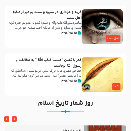
گریه و عزاداری در سیره و سنت پیامبر از منابع
اهل سنت
پیامبر(صلی‌الله‌علیه‌وآله و سلم) فرمود: عمویم حمزه گریه
کننده‌ای ندارد و پس از حادثه احد، صفیه خواهر...
۱۵ /۰۵/ ۱۴۰۵
اهل سنت
عُمَر با گفتن “حسبنا كتاب اللّه ” به مخالفت با
رسول اللّه برخاست
خفاجی مصری عالم بزرگ سنی می‌نویسد : همانطور که
در احادیث معتبر آمده است، پیامبر اکرم (صلوات اللّه...
۱۵ /۰۵/ ۱۴۰۵
خلفا
روز شمار تاریخ اسلام