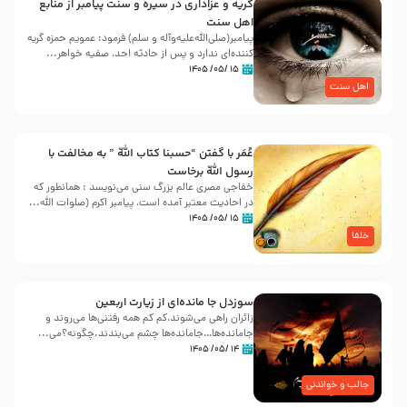
گریه و عزاداری در سیره و سنت پیامبر از منابع
اهل سنت
پیامبر(صلی‌الله‌علیه‌وآله و سلم) فرمود: عمویم حمزه گریه
کننده‌ای ندارد و پس از حادثه احد، صفیه خواهر...
۱۵ /۰۵/ ۱۴۰۵
اهل سنت
عُمَر با گفتن “حسبنا كتاب اللّه ” به مخالفت با
رسول اللّه برخاست
خفاجی مصری عالم بزرگ سنی می‌نویسد : همانطور که
در احادیث معتبر آمده است، پیامبر اکرم (صلوات اللّه...
۱۵ /۰۵/ ۱۴۰۵
خلفا
سوزدل جا مانده‌ای از زیارت اربعین
زائران راهی می‌شوند،کم‌ کم همه رفتنی‌ها می‌روند و
جامانده‌ها…جامانده‌ها چشم می‌بندند.چگونه؟می‌...
۱۴ /۰۵/ ۱۴۰۵
جالب و خواندنی