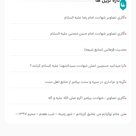
تازه ترین ها
گالری تصاویر شهادت امام رضا علیه السلام
گالری تصاویر شهادت امام حسن مجتبی علیه السلام
حدیث قرطاس (منابع شیعه)
آیا میدانید مسبّبین اصلی شهادت سیدالشهدا علیه ‌السلام کیانند؟
گریه و عزاداری در سیره و سنت پیامبر از منابع اهل سنت
گالری تصاویر : شهادت پیامبر اکرم صلی الله علیه و آله
من غلام نوکراتم من عاشق کربلاتم – شور زمینه – شب هفتم – محرم 1397 –
کربلایی محمدحسین پویانفر