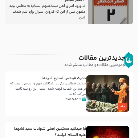
2 صفرالمظفر
1ـ ورود اسراى اهل بیت‌(علیهم السلام) به مجلس یزید
ملعون پس از این كه كاروان اسیران وارد شام شدند،
آنان
جدیدترین مقالات
جدیدترین مقالات و مطالب منتشر شده
حدیث قرطاس (منابع شیعه)
حدیث قرطاس، یکی از اشکالات مهم و اساسی است که
بر عمر بن خطاب گرفته شده است، این روایت ثابت
می‌کند که...
۱۶ /۰۵/ ۱۴۰۵
خلفا
آیا میدانید مسبّبین اصلی شهادت سیدالشهدا
علیه ‌السلام کیانند؟