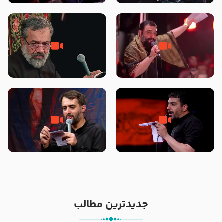
محرّم 1405
جانا جانا ابی عبدالله – کربلایی جواد
مادر منم مثل تو خمیدم – حاج
مقدم – شب هشتم محرم 1448 –
محمود کریمی – شهادت حضرت
هیئت بین الحرمین طهران
رقیه علیها السلام – تیر ۱۴۰۵
هیئت رایة العباس علیه السلام
تک ، عبّاس، صاحب دل‌هاست –
من غلام نوکراتم من عاشق کربلاتم
حاج حنیف طاهری – عزاداری شب
– شور زمینه – شب هفتم – محرم
تاسوعا 1405
1397 – کربلایی محمدحسین
پویانفر
جدیدترین مطالب