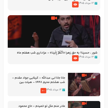
۱۲ مرداد ۱۴۰۵
شور ، حسینا! به‌ حق زهرا «أُنْظُرْ إِلَینا» – عزاداری شب هفتم ماه
محرّم 1405
۱۲ مرداد ۱۴۰۵
جانا جانا ابی عبدالله – کربلایی جواد مقدم –
شب هشتم محرم 1448 – هیئت بین
الحرمین طهران
۱۲ مرداد ۱۴۰۵
مادر منم مثل تو خمیدم – حاج محمود