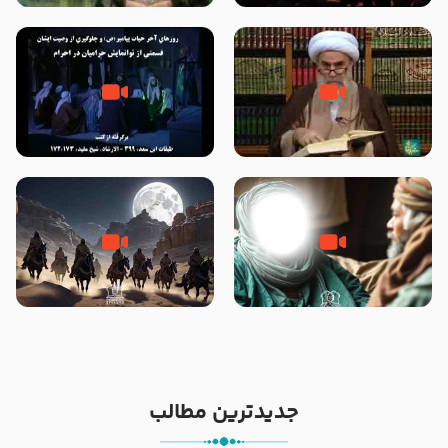
الاسلام احمدی اصفهانی
الله سید علی میلانی
صحیح بخاری و قتل رسول‌ خدا
روزهای آخر حیات پیامبر اکرم صلی
{صلی ‌الله علیه‌ وآله} – آیت الله
الله علیه و آله – قسمتی از
شیخ حسین غیب غلامی
نوانمایش حرامیان در احرام – 1389
وصیتی که نوشته نشد (حدیث
‌‌‌‌‌‌‌داستان ترور نافرجام رسول خدا
قرطاس)
صلی الله علیه و آله – شهادت
پیامبر اکرم صلی الله علیه و آله
جدیدترین مطالب