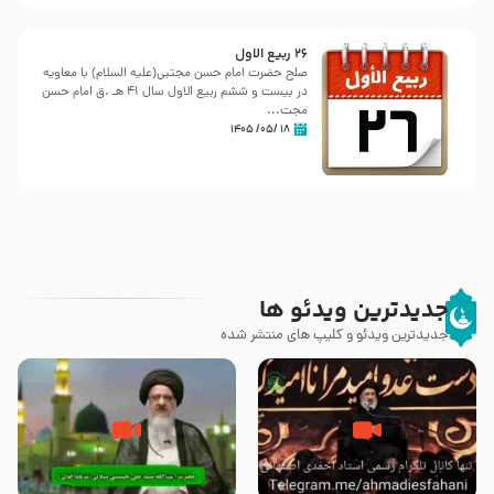
26 ربيع الاول
صلح حضرت امام حسن مجتبی(علیه السلام) با معاویه
در بیست و ششم ربیع الاول سال 41 هـ .ق امام حسن
مجت...
۱۸ /۰۵/ ۱۴۰۵
جدیدترین ویدئو ها
جدیدترین ویدئو و کلیپ های منتشر شده
خیانت و جفا به پیامبر با بکار بردن
آیا پیامبر اکرم صلی الله علیه وآله
کلمه رحلت بجای شهادت – حجت
بدون وصیت از دنیا رفته ‌اند؟ – آیت