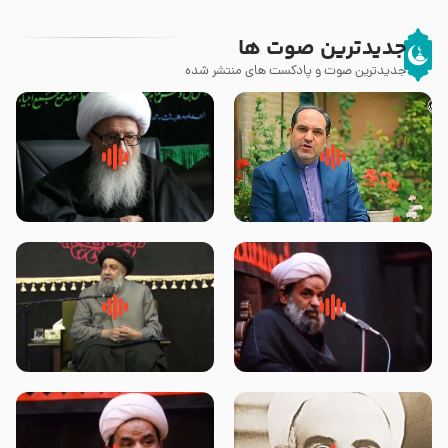
جدیدترین صوت ها
جدیدترین صوت و پادکست های منتشر شده
پیامبر صلی الله علیه وآله و سلم
زوّار اربعین امام حسین (علیه
فرمودند وای بر بچه های آخر
السلام) با این اشتیاق به زیارت
الزمان- دکتر هزار
بروند – آیت الله وحید خراسانی
روضه جانسوز پاره های جگر امام
لقب حضرت رقیه سلام الله علیها به
حسن مجتبی علیه السلام-حجت
چه معناست – حجت الاسلام علوی
الاسلام بندانی
تهرانی