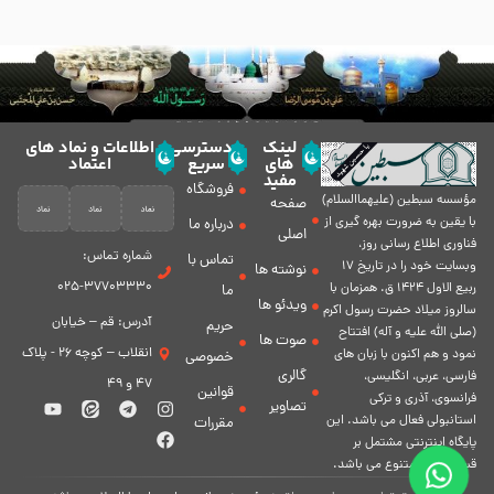
لینک
دسترسی
اطلاعات و نماد های
های
سریع
اعتماد
مفید
فروشگاه
مؤسسه سبطين (عليهماالسلام)
صفحه
با يقين به ضرورت بهره گیرى از
درباره ما
اصلی
فناورى اطلاع رسانى روز،
شماره تماس:
تماس با
وبسایت خود را در تاريخ 17
نوشته ها
37703330-025
ربيع الاول 1424 ق. همزمان با
ما
ویدئو ها
سالروز ميلاد حضرت رسول اكرم
آدرس: قم – خیابان
حریم
(صلی الله علیه و آله) افتتاح
صوت ها
انقلاب – کوچه 26 - پلاک
نمود و هم اكنون با زبان های
خصوصی
گالری
فارسی، عربى، انگلیسی،
47 و 49
قوانین
فرانسوی، آذری و ترکی
تصاویر
استانبولی فعال مى باشد. اين
مقررات
پايگاه اينترنتى مشتمل بر
قسمت هاى متنوع مى باشد.