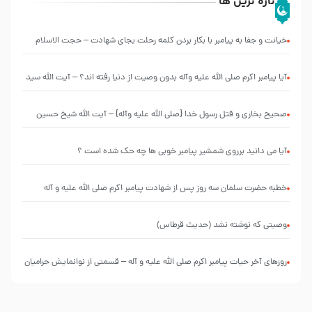
تازه ترین ها
خیانت و جفا به پیامبر با بکار بردن کلمه رحلت بجای شهادت – حجت الاسلام
احمدی اصفهانی
آیا پیامبر اکرم صلی الله علیه وآله بدون وصیت از دنیا رفته ‌اند؟ – آیت الله سید
علی میلانی
صحیح بخاری و قتل رسول‌ خدا {صلی ‌الله علیه‌ وآله} – آیت الله شیخ حسین
غیب غلامی
آیا می دانید برروی شمشیر پیامبر خوبی ها چه حک شده است ؟
خطبه حضرت سلمان سه روز پس از شهادت پیامبر اکرم صلی الله علیه و آله
وصیتی که نوشته نشد (حدیث قرطاس)
روزهای آخر حیات پیامبر اکرم صلی الله علیه و آله – قسمتی از نوانمایش حرامیان
در احرام – 1389