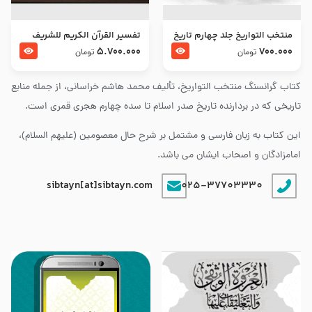
منتخب التواریخ جلد چهارم تاریخ
تفسير القرآن الكريم للشريف
امام زین العابدین و امام محمد
المرتضي قدس سرّه
5.700.000
700.000
تومان
تومان
باقر علیهما السلام
کتاب گرانسنگ منتخب التواريخ، تألیف محمد هاشم خراسانی، از جمله منابع
تاریخی که در بردارنده تاریخ صدر اسلام تا سده چهارم هجری قمری است.
این کتاب به زبان فارسی و مشتمل بر شرح حال معصومین (علیهم السلام)،
امامزادگان و اصحاب ایشان می باشد.
sibtayn[at]sibtayn.com
025-37703330