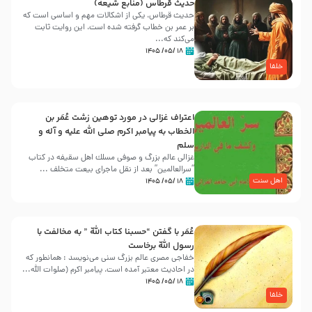
حدیث قرطاس (منابع شیعه)
حدیث قرطاس، یکی از اشکالات مهم و اساسی است که
بر عمر بن خطاب گرفته شده است، این روایت ثابت
می‌کند که...
۱۸ /۰۵/ ۱۴۰۵
خلفا
اعتراف غزالی در مورد توهین زشت عُمَر بن
الخطاب به پیامبر اکرم صلی الله علیه و آله و
سلم
غزالی عالم بزرگ و صوفی مسلك اهل سقيفه در کتاب
“سرالعالمین” بعد از نقل ماجرای بیعت متخلف ...
اهل سنت
۱۸ /۰۵/ ۱۴۰۵
عُمَر با گفتن “حسبنا كتاب اللّه ” به مخالفت با
رسول اللّه برخاست
خفاجی مصری عالم بزرگ سنی می‌نویسد : همانطور که
در احادیث معتبر آمده است، پیامبر اکرم (صلوات اللّه...
۱۸ /۰۵/ ۱۴۰۵
خلفا