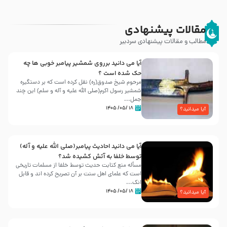
مقالات پیشنهادی
مطالب و مقالات پیشنهادی سردبیر
آیا می دانید برروی شمشیر پیامبر خوبی ها چه
حک شده است ؟
مرحوم شیخ صدوق(ره) نقل کرده است که بر دستگیره
شمشیر رسول اکرم(صلی الله علیه و آله و سلم) این چند
جمل...
۱۸ /۰۵/ ۱۴۰۵
آیا میدانید؟
آیا می دانید احادیث پیامبر(صلی الله علیه و آله)
توسط خلفا به آتش کشیده شد؟
مسأله منع کتابت حدیث توسط خلفا از مسلمات تاریخی
است که علمای اهل سنت بر آن تصریح کرده اند و قابل
انک...
۱۸ /۰۵/ ۱۴۰۵
آیا میدانید؟