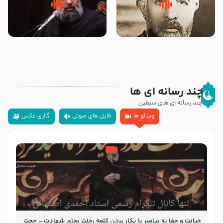
روضه‌ی مجلس یزید ملعون و
سلام جوانی که امام حسین علیه
اسارت اهل‌بیت علیهم‌السلام –
السلام خودش جوابش را دادند
مرحوم حجت‌الاسلام شیخ علی
-حجت الاسلام بندانی
محدث زاده
چند رسانه ای ها
چند رسانه ای های سبطین
ویدئو ها
فایل های صوتی
گالری عکس
خیانت و جفا به پیامبر با بکار بردن کلمه رحلت بجای شهادت – حجت