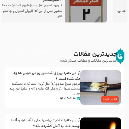
2 صفرالمظفر
1ـ ورود اسراى اهل بیت‌(علیهم السلام) به مجلس یزید
ملعون پس از این كه كاروان اسیران وارد شام شدند،
آنان
جدیدترین مقالات
جدیدترین مقالات و مطالب منتشر شده
آیا می دانید برروی شمشیر پیامبر خوبی ها چه
حک شده است ؟
مرحوم شیخ صدوق(ره) نقل کرده است که بر دستگیره
شمشیر رسول اکرم(صلی الله علیه و آله و سلم) این چند
جمل...
۱۸ /۰۵/ ۱۴۰۵
آیا میدانید؟
آیا می دانید احادیث پیامبر(صلی الله علیه و آله)
توسط خلفا به آتش کشیده شد؟