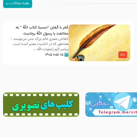
همه مقالات
عُمَر با گفتن “حسبنا كتاب اللّه ” به
مخالفت با رسول اللّه برخاست
خفاجی مصری عالم بزرگ سنی می‌نویسد :
همانطور که در احادیث معتبر آمده است،
پیامبر اکرم (صلوات اللّه...
۱۵ /۰۵/ ۱۴۰۵
خلفا