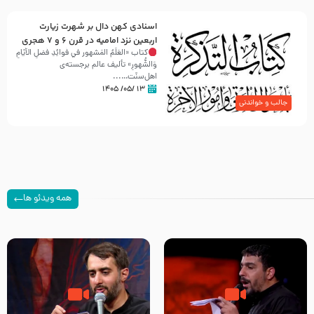
اسنادی کهن دال بر شهرت زیارت
اربعین نزد امامیه در قرن ۶ و ۷ هجری
کتاب «العَلَمُ المَشهور في فَوائِدِ فَضلِ الأيّامِ
وَالشُّهورِ» تألیف عالم برجسته‌ی
اهل‌سنّت…...
۱۳ /۰۵/ ۱۴۰۵
جالب و خواندنی
همه ویدئو ها