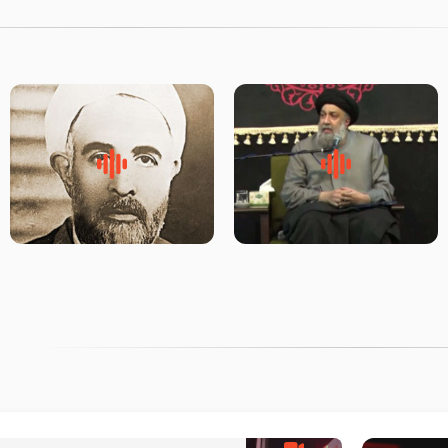
لقب حضرت رقیه سلام الله علیها
روضه‌ی مجلس یزید ملعون و
به چه معناست – حجت الاسلام
اسارت اهل‌بیت علیهم‌السلام –
علوی تهرانی
مرحوم حجت‌الاسلام شیخ علی
محدث زاده