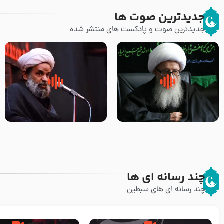
جدیدترین صوت ها
جدیدترین صوت و پادکست های منتشر شده
زوّار اربعین امام حسین (علیه
روضه جانسوز پاره های جگر امام
السلام) با این اشتیاق به زیارت
حسن مجتبی علیه السلام-حجت
بروند – آیت الله وحید خراسانی
الاسلام بندانی
چند رسانه ای ها
چند رسانه ای های سبطین