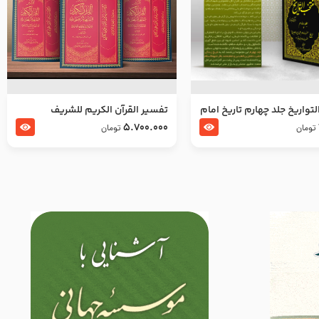
تواریخ جلد چهارم تاریخ امام
تفسير القرآن الكريم للشريف
بدین و امام محمد باقر
المرتضي قدس سرّه
5.700.000
تومان
تومان
لسلام