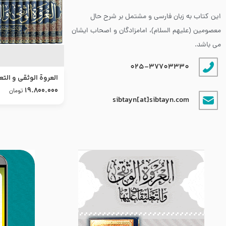
این کتاب به زبان فارسی و مشتمل بر شرح حال
معصومین (علیهم السلام)، امامزادگان و اصحاب ایشان
می باشد.
025-37703330
العروة الوثقى و التع
طرح جدید
19.800.000
تومان
sibtayn[at]sibtayn.com