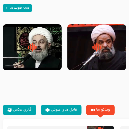
همه صوت ها
سلام جوانی که امام حسین علیه
زیارتی که اسباب رزق زیاد و عمر
السلام خودش جوابش را دادند
طولانی است حجت السلام حسین
-حجت الاسلام بندانی
یوسفی
ویدئو ها
فایل های صوتی
گالری عکس