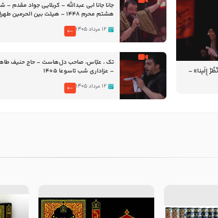
جانا جانا ابی عبدالله – کربلایی جواد مقدم – 
هشتم محرم 1448 – هیئت بین الحرمین طهران
۱۲ مرداد ۱۴۰۵
تک ، عبّاس، صاحب دل‌هاست – حاج حنیف طاه
رْ إِلَینا» –
– عزاداری شب تاسوعا 1405
14
۱۲ مرداد ۱۴۰۵