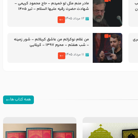
شب
مادر منم مثل تو خمیدم – حاج محمود کریمی –
شهادت حضرت رقیه علیها السلام – تیر ۱۴۰۵
هیئت رایة العباس علیه السلام
۱۲ مرداد ۱۴۰۵
ری
من غلام نوکراتم من عاشق کربلاتم – شور زمینه
– شب هفتم – محرم 1397 – کربلایی
محمدحسین پویانفر
۱۱ مرداد ۱۴۰۵
همه کتاب ها