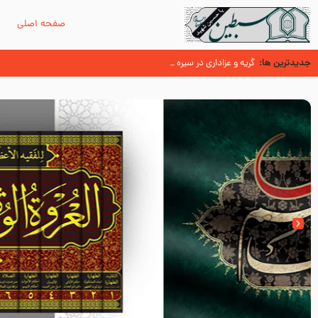
صفحه اصلی
م
جدیدترین ها:
سوزدل جا مانده‌ای از زیارت اربعین
گریه و عزاداری در سیره و سنت پیامبر از منابع اهل سنت
عُمَر با گفتن “حسبنا كتاب اللّه ” به مخالفت با رسول اللّه برخاست