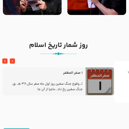
تک ، عبّاس، صاحب دل‌هاست –
من غلام نوکراتم من عاشق
حاج حنیف طاهری – عزاداری شب
کربلاتم – شور زمینه – شب هفتم
تاسوعا 1405
– محرم 1397 – کربلایی
محمدحسین پویانفر
روز شمار تاریخ اسلام
1 صفر المظفر
ز
1ـ وقوع جنگ صفین روز اول ماه صفر سال 38 هـ .ق.
جنگ صفین رخ داد. ماجرا از آن جا