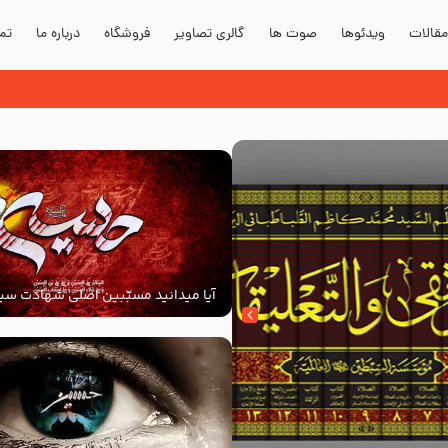
قالات
ویدئوها
صوت ها
گالری تصاویر
فروشگاه
درباره ما
تما
آیا میدانید مسبّبین اصلی شهادت سید
‌السلام کیانند؟