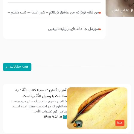
از منابع اهل
من غلام نوکراتم من عاشق کربلاتم – شور زمینه – شب هفتم –
محرم 1397 – کربلایی محمدحسین پویانفر
سوزدل جا مانده‌ای از زیارت اربعین
همه مقالات
عُمَر با گفتن “حسبنا كتاب اللّه ” به
مخالفت با رسول اللّه برخاست
خفاجی مصری عالم بزرگ سنی می‌نویسد :
همانطور که در احادیث معتبر آمده است،
پیامبر اکرم (صلوات اللّه...
۱۵ /۰۵/ ۱۴۰۵
خلفا