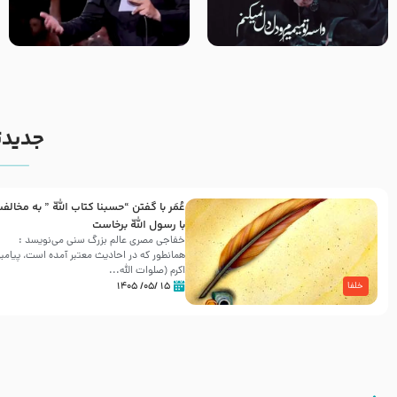
مصداق کربلا – حاج حسین سیب
شور ، حسینا! به‌ حق زهرا «أُنْظُرْ
سرخی
إِلَینا» – عزاداری شب هفتم ماه
محرّم 1405
جدیدت
عُمَر با گفتن “حسبنا كتاب اللّه ” به مخالف
با رسول اللّه برخاست
خفاجی مصری عالم بزرگ سنی می‌نویسد :
همانطور که در احادیث معتبر آمده است، پیامبر
اکرم (صلوات اللّه...
۱۵ /۰۵/ ۱۴۰۵
خلفا