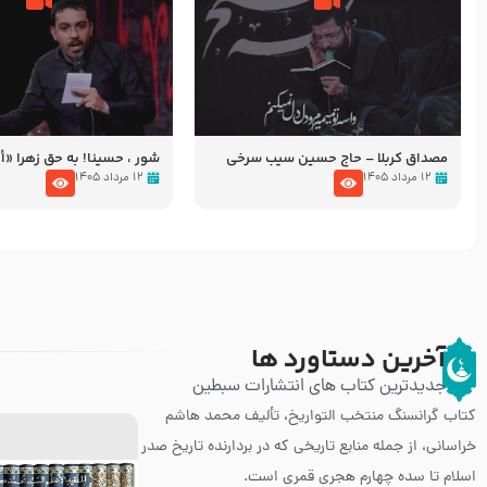
مصداق کربلا – حاج حسین سیب سرخی
شور ، حسینا! به‌ حق زهرا «أُنْظُ
عزاداری شب هفتم ماه محرّم 05
۱۲ مرداد ۱۴۰۵
۱۲ مرداد ۱۴۰۵
آخرین دستاورد ها
جدیدترین کتاب های انتشارات سبطین
کتاب گرانسنگ منتخب التواريخ، تألیف محمد هاشم
خراسانی، از جمله منابع تاریخی که در بردارنده تاریخ صدر
اسلام تا سده چهارم هجری قمری است.