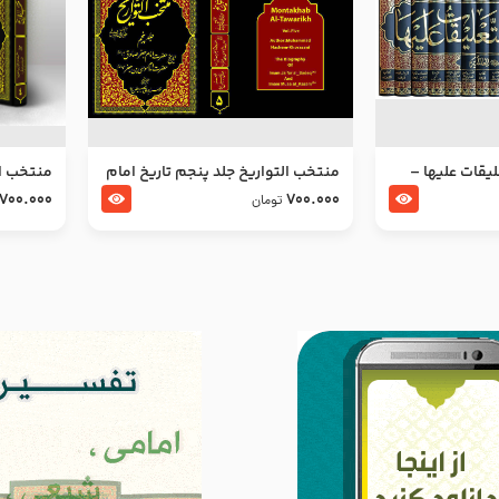
ليقات عليها –
منتخب التواریخ جلد پنجم تاریخ امام
منتخب ال
جعفر صادق و امام موسی بن جعفر
زین العا
700.000
700.000
تومان
علیهما السلام
علیهما ا