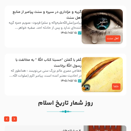
گریه و عزاداری در سیره و سنت پیامبر از منابع
اهل سنت
پیامبر(صلی‌الله‌علیه‌وآله و سلم) فرمود: عمویم حمزه گریه
کننده‌ای ندارد و پس از حادثه احد، صفیه خواهر...
۱۵ /۰۵/ ۱۴۰۵
اهل سنت
عُمَر با گفتن “حسبنا كتاب اللّه ” به مخالفت با
رسول اللّه برخاست
خفاجی مصری عالم بزرگ سنی می‌نویسد : همانطور که
در احادیث معتبر آمده است، پیامبر اکرم (صلوات اللّه...
۱۵ /۰۵/ ۱۴۰۵
خلفا
روز شمار تاریخ اسلام