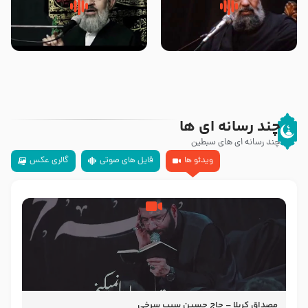
سلام جوانی که امام حسین علیه
زیارتی که اسباب رزق زیاد و عمر
السلام خودش جوابش را دادند
طولانی است حجت السلام حسین
-حجت الاسلام بندانی
یوسفی
چند رسانه ای ها
چند رسانه ای های سبطین
ویدئو ها
فایل های صوتی
گالری عکس
مصداق کربلا – حاج حسین سیب سرخی