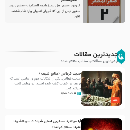
2 صفرالمظفر
1ـ ورود اسراى اهل بیت‌(علیهم السلام) به مجلس یزید
ملعون پس از این كه كاروان اسیران وارد شام شدند،
آنان
جدیدترین مقالات
جدیدترین مقالات و مطالب منتشر شده
حدیث قرطاس (منابع شیعه)
حدیث قرطاس، یکی از اشکالات مهم و اساسی است که
بر عمر بن خطاب گرفته شده است، این روایت ثابت
می‌کند که...
۱۶ /۰۵/ ۱۴۰۵
خلفا
آیا میدانید مسبّبین اصلی شهادت سیدالشهدا
علیه ‌السلام کیانند؟