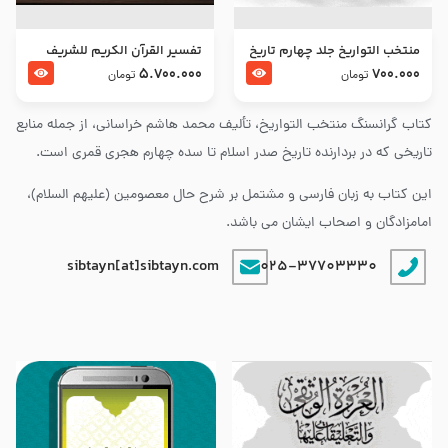
منتخب التواریخ جلد چهارم تاریخ
تفسير القرآن الكريم للشريف
امام زین العابدین و امام محمد
المرتضي قدس سرّه
5.700.000
700.000
تومان
تومان
باقر علیهما السلام
کتاب گرانسنگ منتخب التواريخ، تألیف محمد هاشم خراسانی، از جمله منابع
تاریخی که در بردارنده تاریخ صدر اسلام تا سده چهارم هجری قمری است.
این کتاب به زبان فارسی و مشتمل بر شرح حال معصومین (علیهم السلام)،
امامزادگان و اصحاب ایشان می باشد.
sibtayn[at]sibtayn.com
025-37703330