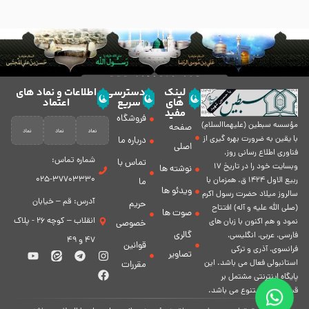
لینک
دسترسی
اطلاعات و نماد های
های
سریع
اعتماد
مفید
فروشگاه
مؤسسه سبطين (عليهماالسلام)
صفحه
با يقين به ضرورت بهره گیرى از
درباره ما
اصلی
فناورى اطلاع رسانى روز،
شماره تماس:
تماس با
وبسایت خود را در تاريخ 17
نوشته ها
37703330-025
ربيع الاول 1424 ق. همزمان با
ما
ویدئو ها
سالروز ميلاد حضرت رسول اكرم
آدرس: قم – خیابان
حریم
(صلی الله علیه و آله) افتتاح
صوت ها
انقلاب – کوچه 26 - پلاک
نمود و هم اكنون با زبان های
خصوصی
گالری
فارسی، عربى، انگلیسی،
47 و 49
قوانین
فرانسوی، آذری و ترکی
تصاویر
استانبولی فعال مى باشد. اين
مقررات
پايگاه اينترنتى مشتمل بر
قسمت هاى متنوع مى باشد.