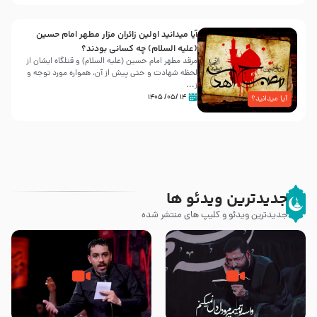
آیا میدانید اولین زائران مزار مطهر امام حسین
(علیه السلام) چه کسانی بودند؟
مرقد مطهر امام حسین (علیه السلام) و قتلگاه ایشان از
لحظه شهادت و حتی پیش از آن، همواره مورد توجه و
ز...
۱۴ /۰۵/ ۱۴۰۵
آیا میدانید؟
جدیدترین ویدئو ها
جدیدترین ویدئو و کلیپ های منتشر شده
مصداق کربلا – حاج حسین سیب
شور ، حسینا! به‌ حق زهرا «أُنْظُرْ
سرخی
إِلَینا» – عزاداری شب هفتم ماه