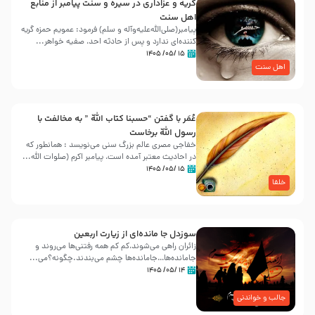
گریه و عزاداری در سیره و سنت پیامبر از منابع
اهل سنت
پیامبر(صلی‌الله‌علیه‌وآله و سلم) فرمود: عمویم حمزه گریه
کننده‌ای ندارد و پس از حادثه احد، صفیه خواهر...
۱۵ /۰۵/ ۱۴۰۵
اهل سنت
عُمَر با گفتن “حسبنا كتاب اللّه ” به مخالفت با
رسول اللّه برخاست
خفاجی مصری عالم بزرگ سنی می‌نویسد : همانطور که
در احادیث معتبر آمده است، پیامبر اکرم (صلوات اللّه...
۱۵ /۰۵/ ۱۴۰۵
خلفا
سوزدل جا مانده‌ای از زیارت اربعین
زائران راهی می‌شوند،کم‌ کم همه رفتنی‌ها می‌روند و
جامانده‌ها…جامانده‌ها چشم می‌بندند.چگونه؟می‌...
۱۴ /۰۵/ ۱۴۰۵
جالب و خواندنی