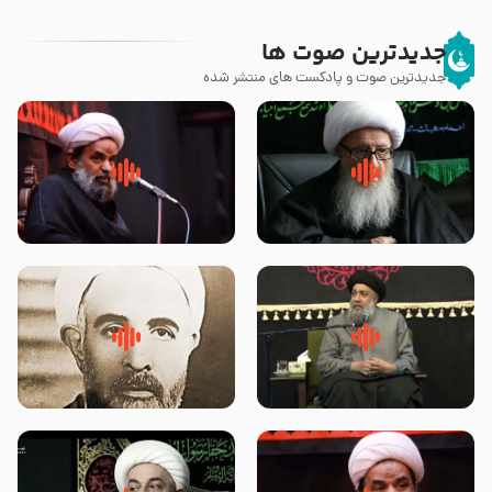
جدیدترین صوت ها
جدیدترین صوت و پادکست های منتشر شده
زوّار اربعین امام حسین (علیه
روضه جانسوز پاره های جگر امام
السلام) با این اشتیاق به زیارت
حسن مجتبی علیه السلام-حجت
بروند – آیت الله وحید خراسانی
الاسلام بندانی
لقب حضرت رقیه سلام الله علیها به
روضه‌ی مجلس یزید ملعون و
چه معناست – حجت الاسلام علوی
اسارت اهل‌بیت علیهم‌السلام –
تهرانی
مرحوم حجت‌الاسلام شیخ علی
محدث زاده