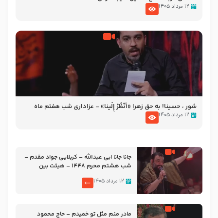
۱۲ مرداد ۱۴۰۵
شور ، حسینا! به‌ حق زهرا «أُنْظُرْ إِلَینا» – عزاداری شب هفتم ماه
محرّم 1405
۱۲ مرداد ۱۴۰۵
جانا جانا ابی عبدالله – کربلایی جواد مقدم –
شب هشتم محرم 1448 – هیئت بین
الحرمین طهران
۱۲ مرداد ۱۴۰۵
مادر منم مثل تو خمیدم – حاج محمود