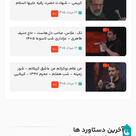
کریمی – شهادت حضرت رقیه علیها السلام
– تیر ۱۴۰۵ هیئت رایة العباس علیه السلام
۱۲ مرداد ۱۴۰۵
تک ، عبّاس، صاحب دل‌هاست – حاج حنیف
طاهری – عزاداری شب تاسوعا 1405
۱۲ مرداد ۱۴۰۵
من غلام نوکراتم من عاشق کربلاتم – شور
زمینه – شب هفتم – محرم 1397 – کربلایی
محمدحسین پویانفر
۱۱ مرداد ۱۴۰۵
آخرین دستاورد ها