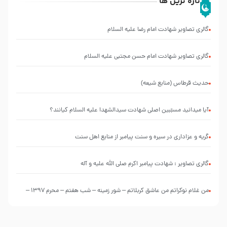
تازه ترین ها
گالری تصاویر شهادت امام رضا علیه السلام
گالری تصاویر شهادت امام حسن مجتبی علیه السلام
حدیث قرطاس (منابع شیعه)
آیا میدانید مسبّبین اصلی شهادت سیدالشهدا علیه ‌السلام کیانند؟
گریه و عزاداری در سیره و سنت پیامبر از منابع اهل سنت
گالری تصاویر : شهادت پیامبر اکرم صلی الله علیه و آله
من غلام نوکراتم من عاشق کربلاتم – شور زمینه – شب هفتم – محرم 1397 –
کربلایی محمدحسین پویانفر