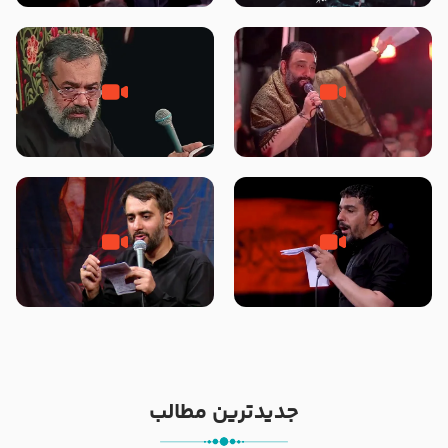
محرّم 1405
جانا جانا ابی عبدالله – کربلایی جواد
مادر منم مثل تو خمیدم – حاج
مقدم – شب هشتم محرم 1448 –
محمود کریمی – شهادت حضرت
هیئت بین الحرمین طهران
رقیه علیها السلام – تیر ۱۴۰۵
هیئت رایة العباس علیه السلام
تک ، عبّاس، صاحب دل‌هاست –
من غلام نوکراتم من عاشق کربلاتم
حاج حنیف طاهری – عزاداری شب
– شور زمینه – شب هفتم – محرم
تاسوعا 1405
1397 – کربلایی محمدحسین
پویانفر
جدیدترین مطالب