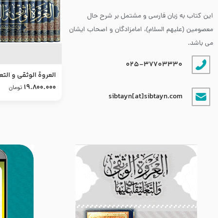
این کتاب به زبان فارسی و مشتمل بر شرح حال
معصومین (علیهم السلام)، امامزادگان و اصحاب ایشان
می باشد.
025-37703330
العروة الوثقى و التع
طرح جدید
19.800.000
تومان
sibtayn[at]sibtayn.com