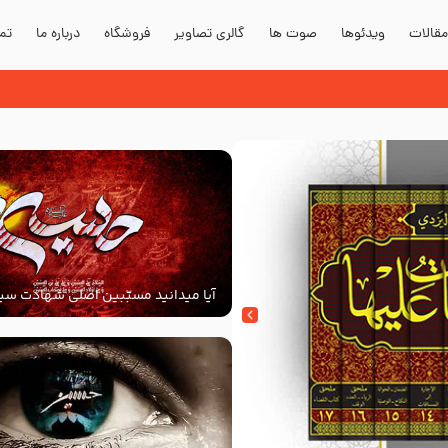
قالات
ویدئوها
صوت ها
گالری تصاویر
فروشگاه
درباره ما
تما
آیا میدانید مسبّبین اصلی شهادت سید
‌السلام کیانند؟