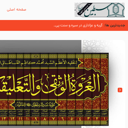
صفحه اصلی
م
جدیدترین ها:
سوزدل جا مانده‌ای از زیارت اربعین
گریه و عزاداری در سیره و سنت پیامبر از منابع اهل سنت
عُمَر با گفتن “حسبنا كتاب اللّه ” به مخالفت با رسول اللّه برخاست