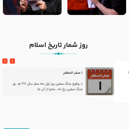
تک ، عبّاس، صاحب دل‌هاست –
من غلام نوکراتم من عاشق
حاج حنیف طاهری – عزاداری شب
کربلاتم – شور زمینه – شب هفتم
تاسوعا 1405
– محرم 1397 – کربلایی
محمدحسین پویانفر
روز شمار تاریخ اسلام
1 صفر المظفر
ز
1ـ وقوع جنگ صفین روز اول ماه صفر سال 38 هـ .ق.
جنگ صفین رخ داد. ماجرا از آن جا