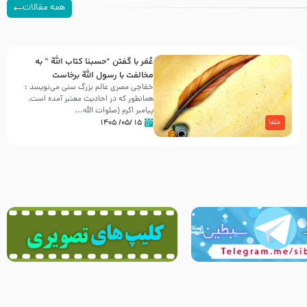
همه مقالات
عُمَر با گفتن “حسبنا كتاب اللّه ” به
مخالفت با رسول اللّه برخاست
خفاجی مصری عالم بزرگ سنی می‌نویسد :
همانطور که در احادیث معتبر آمده است،
پیامبر اکرم (صلوات اللّه...
۱۵ /۰۵/ ۱۴۰۵
خلفا