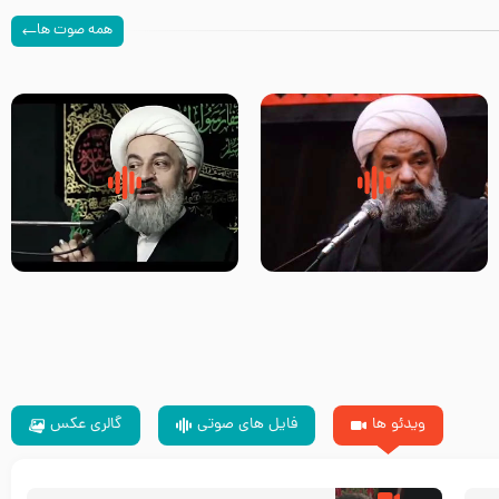
همه صوت ها
سلام جوانی که امام حسین علیه
زیارتی که اسباب رزق زیاد و عمر
السلام خودش جوابش را دادند
طولانی است حجت السلام حسین
-حجت الاسلام بندانی
یوسفی
ویدئو ها
فایل های صوتی
گالری عکس