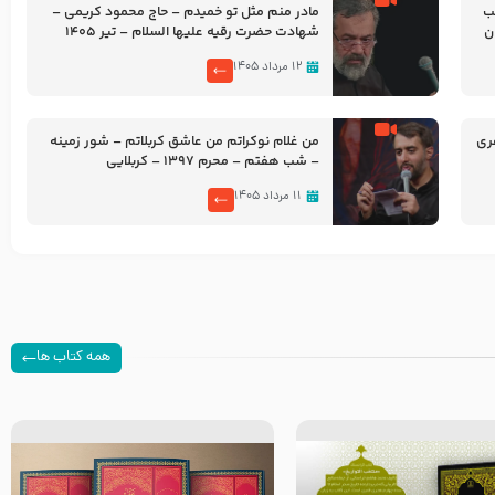
شب
مادر منم مثل تو خمیدم – حاج محمود کریمی –
شهادت حضرت رقیه علیها السلام – تیر ۱۴۰۵
هیئت رایة العباس علیه السلام
۱۲ مرداد ۱۴۰۵
ری
من غلام نوکراتم من عاشق کربلاتم – شور زمینه
– شب هفتم – محرم 1397 – کربلایی
محمدحسین پویانفر
۱۱ مرداد ۱۴۰۵
همه کتاب ها