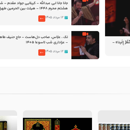
جانا جانا ابی عبدالله – کربلایی جواد مقدم – 
هشتم محرم 1448 – هیئت بین الحرمین طهران
۱۲ مرداد ۱۴۰۵
تک ، عبّاس، صاحب دل‌هاست – حاج حنیف طاه
رْ إِلَینا» –
– عزاداری شب تاسوعا 1405
14
۱۲ مرداد ۱۴۰۵