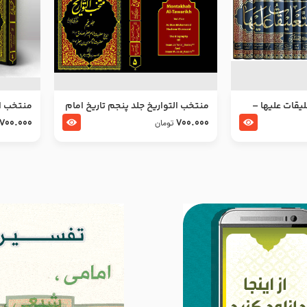
ليقات عليها –
منتخب التواریخ جلد پنجم تاریخ امام
منتخب ال
جعفر صادق و امام موسی بن جعفر
زین العا
700.000
700.000
تومان
علیهما السلام
علیهما ا