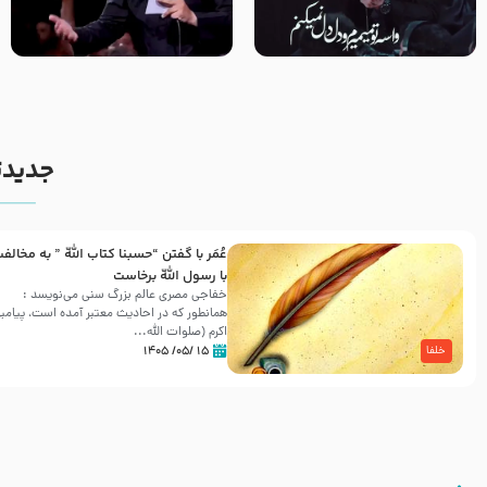
مصداق کربلا – حاج حسین سیب
شور ، حسینا! به‌ حق زهرا «أُنْظُرْ
سرخی
إِلَینا» – عزاداری شب هفتم ماه
محرّم 1405
جدیدت
عُمَر با گفتن “حسبنا كتاب اللّه ” به مخالف
با رسول اللّه برخاست
خفاجی مصری عالم بزرگ سنی می‌نویسد :
همانطور که در احادیث معتبر آمده است، پیامبر
اکرم (صلوات اللّه...
۱۵ /۰۵/ ۱۴۰۵
خلفا