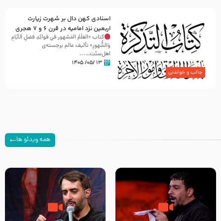
اسنادی کهن دال بر شهرت زیارت
اربعین نزد امامیه در قرن ۶ و ۷ هجری
کتاب «العَلَمُ المَشهور في فَوائِدِ فَضلِ الأيّامِ
وَالشُّهورِ» تألیف عالم برجسته‌ی
اهل‌سنّت…...
۱۳ /۰۵/ ۱۴۰۵
جالب و خواندنی
همه ویدئو ها