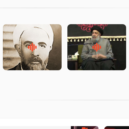
لقب حضرت رقیه سلام الله علیها
روضه‌ی مجلس یزید ملعون و
به چه معناست – حجت الاسلام
اسارت اهل‌بیت علیهم‌السلام –
علوی تهرانی
مرحوم حجت‌الاسلام شیخ علی
محدث زاده