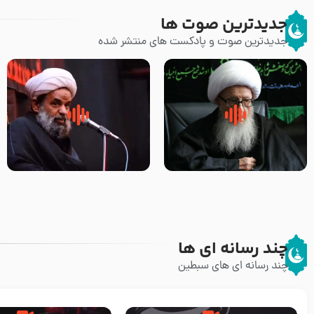
جدیدترین صوت ها
جدیدترین صوت و پادکست های منتشر شده
زوّار اربعین امام حسین (علیه
روضه جانسوز پاره های جگر امام
السلام) با این اشتیاق به زیارت
حسن مجتبی علیه السلام-حجت
بروند – آیت الله وحید خراسانی
الاسلام بندانی
چند رسانه ای ها
چند رسانه ای های سبطین