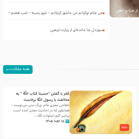
از منابع اهل
من غلام نوکراتم من عاشق کربلاتم – شور زمینه – شب هفتم –
محرم 1397 – کربلایی محمدحسین پویانفر
سوزدل جا مانده‌ای از زیارت اربعین
همه مقالات
عُمَر با گفتن “حسبنا كتاب اللّه ” به
مخالفت با رسول اللّه برخاست
خفاجی مصری عالم بزرگ سنی می‌نویسد :
همانطور که در احادیث معتبر آمده است،
پیامبر اکرم (صلوات اللّه...
۱۵ /۰۵/ ۱۴۰۵
خلفا