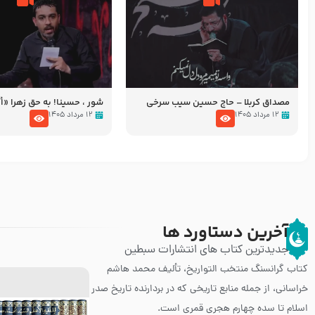
مصداق کربلا – حاج حسین سیب سرخی
شور ، حسینا! به‌ حق زهرا «أُنْظُ
عزاداری شب هفتم ماه محرّم 05
۱۲ مرداد ۱۴۰۵
۱۲ مرداد ۱۴۰۵
آخرین دستاورد ها
جدیدترین کتاب های انتشارات سبطین
کتاب گرانسنگ منتخب التواريخ، تألیف محمد هاشم
خراسانی، از جمله منابع تاریخی که در بردارنده تاریخ صدر
اسلام تا سده چهارم هجری قمری است.