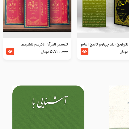
تواریخ جلد چهارم تاریخ امام
تفسير القرآن الكريم للشريف
بدین و امام محمد باقر
المرتضي قدس سرّه
5.700.000
تومان
تومان
لسلام