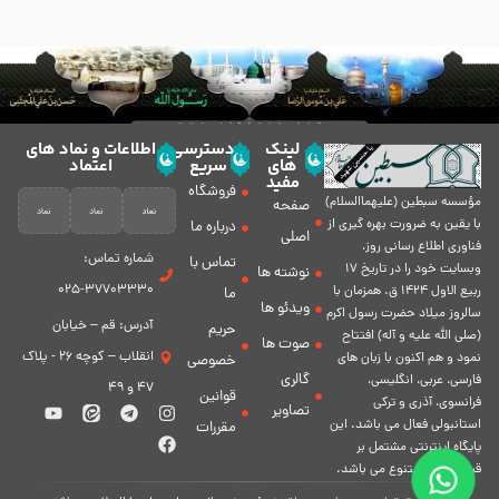
لینک
دسترسی
اطلاعات و نماد های
های
سریع
اعتماد
مفید
فروشگاه
مؤسسه سبطين (عليهماالسلام)
صفحه
با يقين به ضرورت بهره گیرى از
درباره ما
اصلی
فناورى اطلاع رسانى روز،
شماره تماس:
تماس با
وبسایت خود را در تاريخ 17
نوشته ها
37703330-025
ربيع الاول 1424 ق. همزمان با
ما
ویدئو ها
سالروز ميلاد حضرت رسول اكرم
آدرس: قم – خیابان
حریم
(صلی الله علیه و آله) افتتاح
صوت ها
انقلاب – کوچه 26 - پلاک
نمود و هم اكنون با زبان های
خصوصی
گالری
فارسی، عربى، انگلیسی،
47 و 49
قوانین
فرانسوی، آذری و ترکی
تصاویر
استانبولی فعال مى باشد. اين
مقررات
پايگاه اينترنتى مشتمل بر
قسمت هاى متنوع مى باشد.