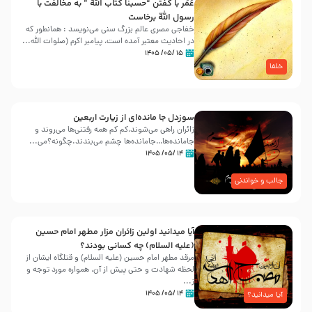
عُمَر با گفتن “حسبنا كتاب اللّه ” به مخالفت با
رسول اللّه برخاست
خفاجی مصری عالم بزرگ سنی می‌نویسد : همانطور که
در احادیث معتبر آمده است، پیامبر اکرم (صلوات اللّه...
۱۵ /۰۵/ ۱۴۰۵
خلفا
سوزدل جا مانده‌ای از زیارت اربعین
زائران راهی می‌شوند،کم‌ کم همه رفتنی‌ها می‌روند و
جامانده‌ها…جامانده‌ها چشم می‌بندند.چگونه؟می‌...
۱۴ /۰۵/ ۱۴۰۵
جالب و خواندنی
آیا میدانید اولین زائران مزار مطهر امام حسین
(علیه السلام) چه کسانی بودند؟
مرقد مطهر امام حسین (علیه السلام) و قتلگاه ایشان از
لحظه شهادت و حتی پیش از آن، همواره مورد توجه و
ز...
۱۴ /۰۵/ ۱۴۰۵
آیا میدانید؟