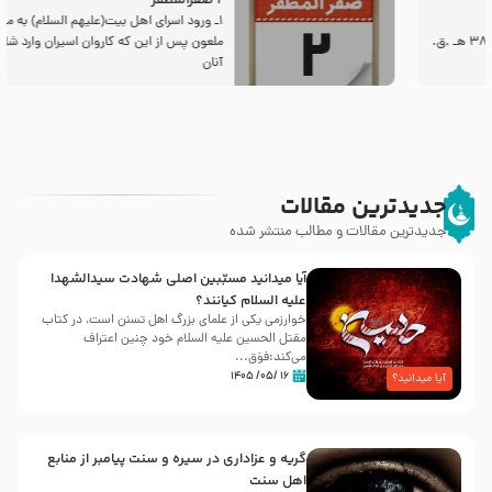
2 صفرالمظفر
1ـ ورود اسراى اهل بیت‌(علیهم السلام) به مجلس یزید
ملعون پس از این كه كاروان اسیران وارد شام شدند،
آنان
جدیدترین مقالات
جدیدترین مقالات و مطالب منتشر شده
آیا میدانید مسبّبین اصلی شهادت سیدالشهدا
علیه ‌السلام کیانند؟
خوارزمی یکی از علمای بزرگ اهل تسنن است، در کتاب
مقتل الحسین علیه ‌السلام خود چنین اعتراف
می‌کند:فوَق...
۱۶ /۰۵/ ۱۴۰۵
آیا میدانید؟
گریه و عزاداری در سیره و سنت پیامبر از منابع
اهل سنت