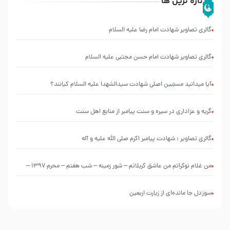
تازه ترین ها
گالری تصاویر شهادت امام رضا علیه السلام
گالری تصاویر شهادت امام حسن مجتبی علیه السلام
آیا میدانید مسبّبین اصلی شهادت سیدالشهدا علیه ‌السلام کیانند؟
گریه و عزاداری در سیره و سنت پیامبر از منابع اهل سنت
گالری تصاویر : شهادت پیامبر اکرم صلی الله علیه و آله
من غلام نوکراتم من عاشق کربلاتم – شور زمینه – شب هفتم – محرم 1397 –
کربلایی محمدحسین پویانفر
سوزدل جا مانده‌ای از زیارت اربعین