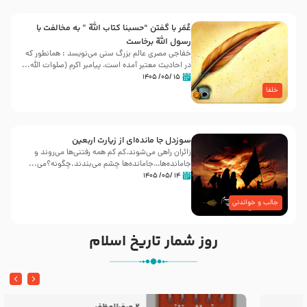
عُمَر با گفتن “حسبنا كتاب اللّه ” به مخالفت با
رسول اللّه برخاست
خفاجی مصری عالم بزرگ سنی می‌نویسد : همانطور که
در احادیث معتبر آمده است، پیامبر اکرم (صلوات اللّه...
۱۵ /۰۵/ ۱۴۰۵
خلفا
سوزدل جا مانده‌ای از زیارت اربعین
زائران راهی می‌شوند،کم‌ کم همه رفتنی‌ها می‌روند و
جامانده‌ها…جامانده‌ها چشم می‌بندند.چگونه؟می‌...
۱۴ /۰۵/ ۱۴۰۵
جالب و خواندنی
روز شمار تاریخ اسلام