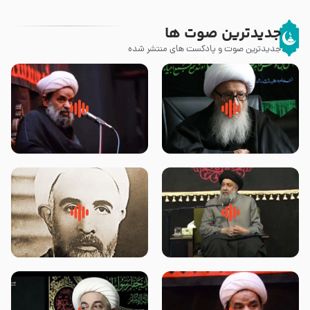
جدیدترین صوت ها
جدیدترین صوت و پادکست های منتشر شده
زوّار اربعین امام حسین (علیه
روضه جانسوز پاره های جگر امام
السلام) با این اشتیاق به زیارت
حسن مجتبی علیه السلام-حجت
بروند – آیت الله وحید خراسانی
الاسلام بندانی
لقب حضرت رقیه سلام الله علیها به
روضه‌ی مجلس یزید ملعون و
چه معناست – حجت الاسلام علوی
اسارت اهل‌بیت علیهم‌السلام –
تهرانی
مرحوم حجت‌الاسلام شیخ علی
محدث زاده