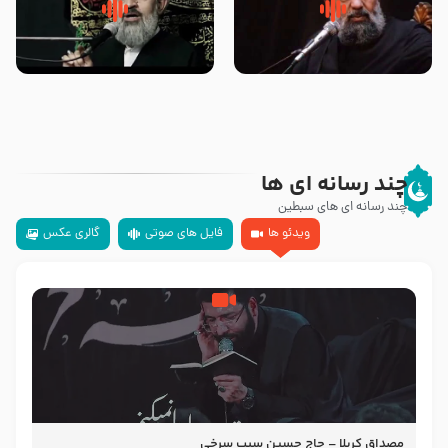
سلام جوانی که امام حسین علیه
زیارتی که اسباب رزق زیاد و عمر
السلام خودش جوابش را دادند
طولانی است حجت السلام حسین
-حجت الاسلام بندانی
یوسفی
چند رسانه ای ها
چند رسانه ای های سبطین
ویدئو ها
فایل های صوتی
گالری عکس
مصداق کربلا – حاج حسین سیب سرخی