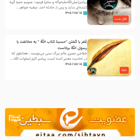
پیامبر(صلی‌الله‌علیه‌وآله و سلم) فرمود: عمویم حمزه گریه
کننده‌ای ندارد و پس از حادثه احد، صفیه خواهر...
۱۵ /۰۵/ ۱۴۰۵
اهل سنت
عُمَر با گفتن “حسبنا كتاب اللّه ” به مخالفت با
رسول اللّه برخاست
خفاجی مصری عالم بزرگ سنی می‌نویسد : همانطور که
در احادیث معتبر آمده است، پیامبر اکرم (صلوات اللّه...
۱۵ /۰۵/ ۱۴۰۵
خلفا