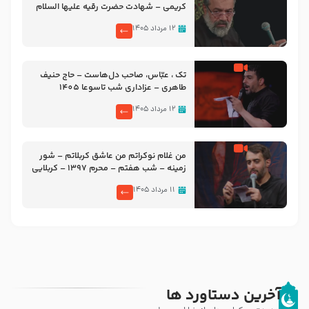
کریمی – شهادت حضرت رقیه علیها السلام
– تیر ۱۴۰۵ هیئت رایة العباس علیه السلام
۱۲ مرداد ۱۴۰۵
تک ، عبّاس، صاحب دل‌هاست – حاج حنیف
طاهری – عزاداری شب تاسوعا 1405
۱۲ مرداد ۱۴۰۵
من غلام نوکراتم من عاشق کربلاتم – شور
زمینه – شب هفتم – محرم 1397 – کربلایی
محمدحسین پویانفر
۱۱ مرداد ۱۴۰۵
آخرین دستاورد ها