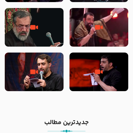
محرّم 1405
جانا جانا ابی عبدالله – کربلایی جواد
مادر منم مثل تو خمیدم – حاج
مقدم – شب هشتم محرم 1448 –
محمود کریمی – شهادت حضرت
هیئت بین الحرمین طهران
رقیه علیها السلام – تیر ۱۴۰۵
هیئت رایة العباس علیه السلام
تک ، عبّاس، صاحب دل‌هاست –
من غلام نوکراتم من عاشق کربلاتم
حاج حنیف طاهری – عزاداری شب
– شور زمینه – شب هفتم – محرم
تاسوعا 1405
1397 – کربلایی محمدحسین
پویانفر
جدیدترین مطالب