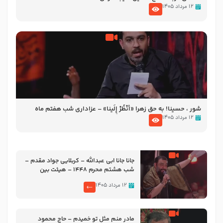
۱۲ مرداد ۱۴۰۵
شور ، حسینا! به‌ حق زهرا «أُنْظُرْ إِلَینا» – عزاداری شب هفتم ماه
محرّم 1405
۱۲ مرداد ۱۴۰۵
جانا جانا ابی عبدالله – کربلایی جواد مقدم –
شب هشتم محرم 1448 – هیئت بین
الحرمین طهران
۱۲ مرداد ۱۴۰۵
مادر منم مثل تو خمیدم – حاج محمود