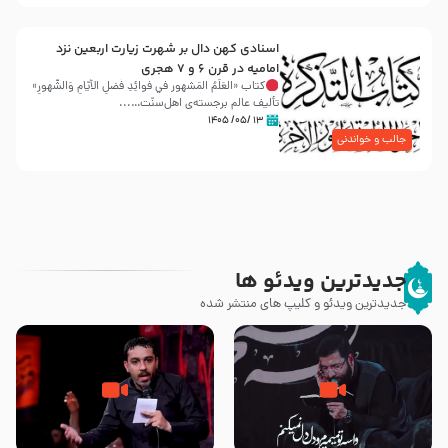
اسنادی کهن دال بر شهرت زیارت اربعین نزد
امامیه در قرن ۶ و ۷ هجری
کتاب «العَلَمُ المَشهور في فَوائِدِ فَضلِ الأيّامِ وَالشُّهورِ»
تألیف عالم برجسته‌ی اهل‌سنّت…...
۱۳ /۰۵/ ۱۴۰۵
جالب و خواندنی
جدیدترین ویدئو ها
جدیدترین ویدئو و کلیپ های منتشر شده
مصداق کربلا – حاج حسین سیب
شور ، حسینا! به‌ حق زهرا «أُنْظُرْ
سرخی
إِلَینا» – عزاداری شب هفتم ماه