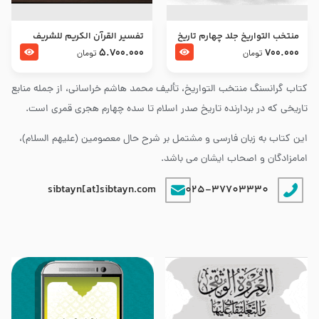
منتخب التواریخ جلد چهارم تاریخ
تفسير القرآن الكريم للشريف
امام زین العابدین و امام محمد
المرتضي قدس سرّه
5.700.000
700.000
تومان
تومان
باقر علیهما السلام
کتاب گرانسنگ منتخب التواريخ، تألیف محمد هاشم خراسانی، از جمله منابع
تاریخی که در بردارنده تاریخ صدر اسلام تا سده چهارم هجری قمری است.
این کتاب به زبان فارسی و مشتمل بر شرح حال معصومین (علیهم السلام)،
امامزادگان و اصحاب ایشان می باشد.
sibtayn[at]sibtayn.com
025-37703330