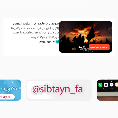
سوزدل جا مانده‌ای از زیارت اربعین
زائران راهی می‌شوند،کم‌ کم همه رفتنی‌ها
می‌روند و جامانده‌ها…جامانده‌ها چشم
می‌بندند.چگونه؟می‌...
۱۴ /۰۵/ ۱۴۰۵
جالب و خواندنی