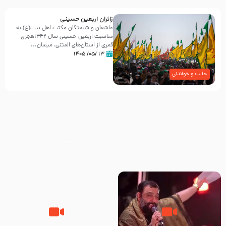
زائران اربعین حسینی
عاشقان و شیفتگان مکتب اهل بیت(ع) به
مناسبت اربعین حسینی سال ۱۴۴۲هجری
قمری از استان‌های المثنی، میسان...
۱۳ /۰۵/ ۱۴۰۵
جالب و خواندنی