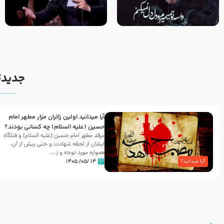
مصداق کربلا – حاج حسین سیب
شور ، حسینا! به‌ حق زهرا «أُنْظُرْ
سرخی
إِلَینا» – عزاداری شب هفتم ماه
محرّم 1405
جدیدت
آیا میدانید اولین زائران مزار مطهر امام
حسین (علیه السلام) چه کسانی بودند؟
مرقد مطهر امام حسین (علیه السلام) و قتلگاه
ایشان از لحظه شهادت و حتی پیش از آن،
همواره مورد توجه و ز...
۱۴ /۰۵/ ۱۴۰۵
آیا میدانید؟