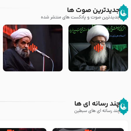
جدیدترین صوت ها
جدیدترین صوت و پادکست های منتشر شده
زوّار اربعین امام حسین (علیه
روضه جانسوز پاره های جگر امام
السلام) با این اشتیاق به زیارت
حسن مجتبی علیه السلام-حجت
بروند – آیت الله وحید خراسانی
الاسلام بندانی
چند رسانه ای ها
چند رسانه ای های سبطین