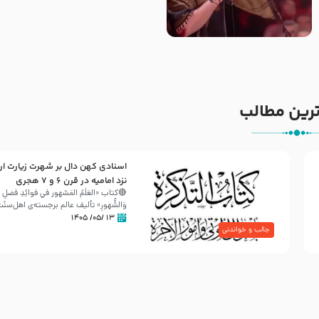
جانا جانا ابی عبدالله – کربلایی
مادر منم مثل تو خمیدم – حاج
جواد مقدم – شب هشتم محرم
محمود کریمی – شهادت حضرت
1448 – هیئت بین الحرمین طهران
رقیه علیها السلام – تیر ۱۴۰۵
هیئت رایة العباس علیه السلام
رین مطالب
اسنادی کهن دال بر شهرت زیارت ار
30 صفر المظفر
نزد امامیه در قرن ۶ و ۷ هجری
🔴کتاب «العَلَمُ المَشهور في فَوائِدِ فَضلِ الأ
وَالشُّهورِ» تألیف عالم برجسته‌ی اهل‌سن
شهادت حضرت علی بن موسی الرضا (علیه السلام) در رو
۱۳ /۰۵/ ۱۴۰۵
آخـر صفر سـال 203 هـ .ق. هشـتمین اختر تابناک امامت
جالب و خواندنی