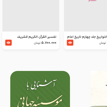
تواریخ جلد چهارم تاریخ امام
تفسير القرآن الكريم للشريف
بدین و امام محمد باقر
المرتضي قدس سرّه
5.700.000
تومان
تومان
لسلام