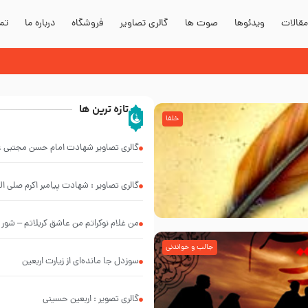
قالات
ویدئوها
صوت ها
گالری تصاویر
فروشگاه
درباره ما
تما
دند؟
تازه ترین ها
خلفا
گالری تصاویر شهادت امام حسن مجتبی عل
گالری تصاویر : شهادت پیامبر اکرم صلی الل
من غلام نوکراتم من عاشق کربلاتم – شور زمینه – شب هفتم – 
جالب و خواندنی
سوزدل جا مانده‌ای از زیارت اربعین
گالری تصویر : اربعین حسینی