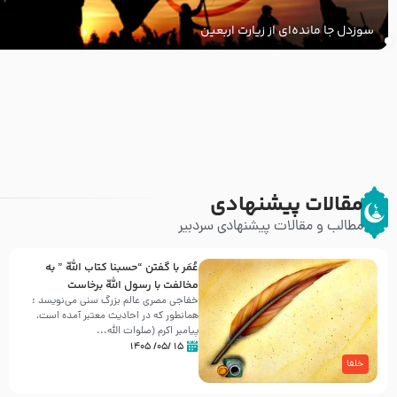
سوزدل جا مانده‌ای از زیارت اربعین
روضه
انتشار
عصر
کتاب
”
عاشورا
از
العروة
زبان
الوثقى
رهبر
و
مقالات پیشنهادی
شهید
التعليقات
مطالب و مقالات پیشنهادی سردبیر
انقلاب
عليها”
با
عُمَر با گفتن “حسبنا كتاب اللّه ” به
طرحی
مخالفت با رسول اللّه برخاست
بسیار
خفاجی مصری عالم بزرگ سنی می‌نویسد :
زیبا و
همانطور که در احادیث معتبر آمده است،
پیامبر اکرم (صلوات اللّه...
شکیل
۱۵ /۰۵/ ۱۴۰۵
خلفا