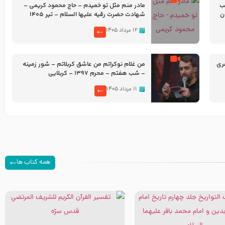
شب
مادر منم مثل تو خمیدم – حاج محمود کریمی –
شهادت حضرت رقیه علیها السلام – تیر ۱۴۰۵
هیئت رایة العباس علیه السلام
۱۲ مرداد ۱۴۰۵
ری
من غلام نوکراتم من عاشق کربلاتم – شور زمینه
– شب هفتم – محرم 1397 – کربلایی
محمدحسین پویانفر
۱۱ مرداد ۱۴۰۵
همه کتاب ها