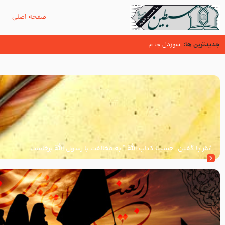
صفحه اصلی
م
جدیدترین ها:
سوزدل جا مانده‌ای از زیارت اربعین
اسنادی کهن دال بر شهرت زیارت اربعین نزد امامیه در قرن ۶ و ۷ هجری
آیا میدانید اولین زائران مزار مطهر امام حسین (علیه السلام) چه کسانی بو
عُمَر با گفتن “حسبنا كتاب اللّه ” به مخالفت با رسول اللّه برخاست