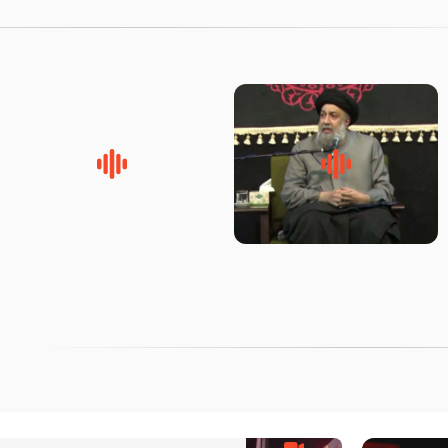
لقب حضرت رقیه سلام الله علیها
روضه‌ی مجلس یزید ملعون و
به چه معناست – حجت الاسلام
اسارت اهل‌بیت علیهم‌السلام –
علوی تهرانی
مرحوم حجت‌الاسلام شیخ علی
محدث زاده