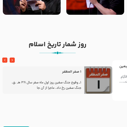
تک ، عبّاس، صاحب دل‌هاست –
من غلام نوکراتم من عاشق
حاج حنیف طاهری – عزاداری شب
کربلاتم – شور زمینه – شب هفتم
تاسوعا 1405
– محرم 1397 – کربلایی
محمدحسین پویانفر
روز شمار تاریخ اسلام
بعین
1 صفر المظفر
يّامِ
ّت…...
ز
1ـ وقوع جنگ صفین روز اول ماه صفر سال 38 هـ .ق.
جنگ صفین رخ داد. ماجرا از آن جا