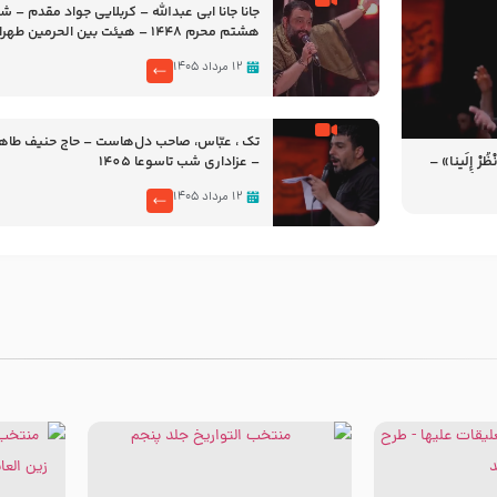
جانا جانا ابی عبدالله – کربلایی جواد مقدم – 
هشتم محرم 1448 – هیئت بین الحرمین طهران
۱۲ مرداد ۱۴۰۵
تک ، عبّاس، صاحب دل‌هاست – حاج حنیف طاه
رْ إِلَینا» –
– عزاداری شب تاسوعا 1405
14
۱۲ مرداد ۱۴۰۵