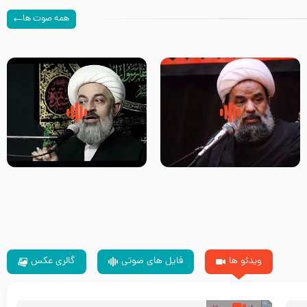
همه صوت ها
سلام جوانی که امام حسین علیه
زیارتی که اسباب رزق زیاد و عمر
السلام خودش جوابش را دادند
طولانی است حجت السلام حسین
-حجت الاسلام بندانی
یوسفی
ویدئو ها
فایل های صوتی
گالری عکس