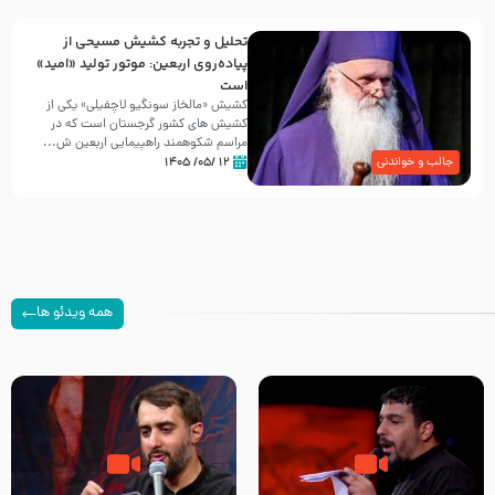
تحلیل و تجربه کشیش مسیحی از
پیاده‌روی اربعین: موتور تولید «امید»
است
کشیش «مالخاز سونگیو لاچفیلی» یکی از
کشیش های کشور گرجستان است که در
مراسم شکوهمند راهپیمایی اربعین ش...
۱۲ /۰۵/ ۱۴۰۵
جالب و خواندنی
همه ویدئو ها