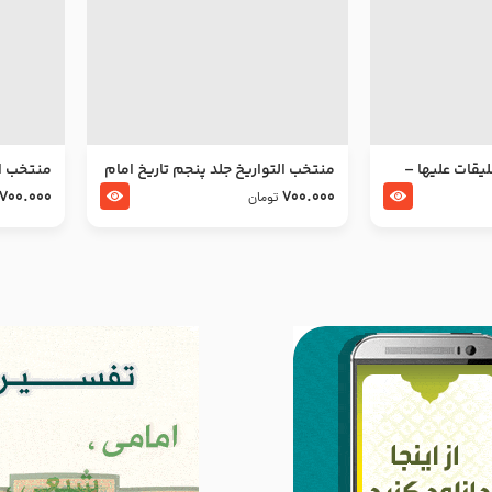
ليقات عليها –
منتخب التواریخ جلد پنجم تاریخ امام
منتخب ال
جعفر صادق و امام موسی بن جعفر
زین العا
700.000
700.000
تومان
علیهما السلام
علیهما ا