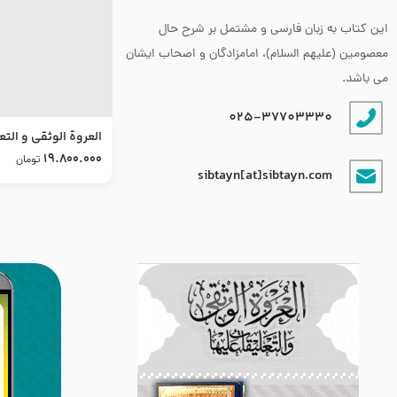
این کتاب به زبان فارسی و مشتمل بر شرح حال
معصومین (علیهم السلام)، امامزادگان و اصحاب ایشان
می باشد.
025-37703330
العروة الوثقى و التع
طرح جدید
19.800.000
تومان
sibtayn[at]sibtayn.com