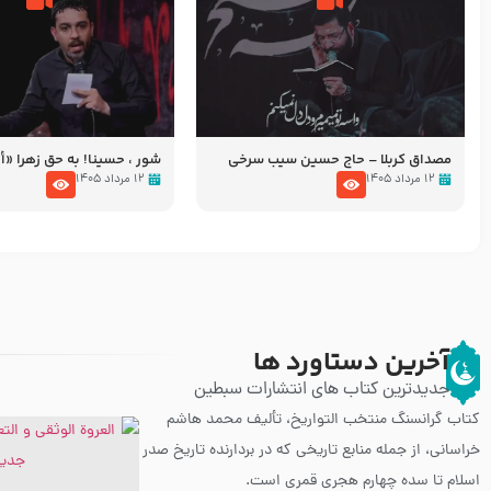
مصداق کربلا – حاج حسین سیب سرخی
شور ، حسینا! به‌ حق زهرا «أُنْظُ
عزاداری شب هفتم ماه محرّم 05
۱۲ مرداد ۱۴۰۵
۱۲ مرداد ۱۴۰۵
آخرین دستاورد ها
جدیدترین کتاب های انتشارات سبطین
کتاب گرانسنگ منتخب التواريخ، تألیف محمد هاشم
خراسانی، از جمله منابع تاریخی که در بردارنده تاریخ صدر
اسلام تا سده چهارم هجری قمری است.