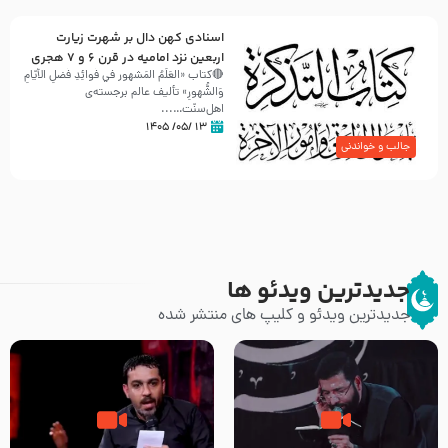
اسنادی کهن دال بر شهرت زیارت
اربعین نزد امامیه در قرن ۶ و ۷ هجری
🔴کتاب «العَلَمُ المَشهور في فَوائِدِ فَضلِ الأيّامِ
وَالشُّهورِ» تألیف عالم برجسته‌ی
اهل‌سنّت…...
۱۳ /۰۵/ ۱۴۰۵
جالب و خواندنی
جدیدترین ویدئو ها
جدیدترین ویدئو و کلیپ های منتشر شده