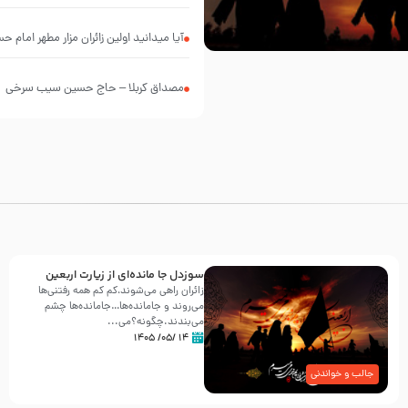
آیا میدانید اولین زائران مزار مطهر امام
مصداق کربلا – حاج حسین سیب سرخی
سوزدل جا مانده‌ای از زیارت اربعین
زائران راهی می‌شوند،کم‌ کم همه رفتنی‌ها
می‌روند و جامانده‌ها…جامانده‌ها چشم
می‌بندند.چگونه؟می‌...
۱۴ /۰۵/ ۱۴۰۵
جالب و خواندنی