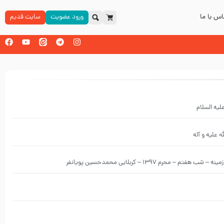
س با ما
ورود عضویت
سایت قدیم
یه السلام
ه علیه و آله
محرم 1397 – کربلایی محمدحسین پویانفر