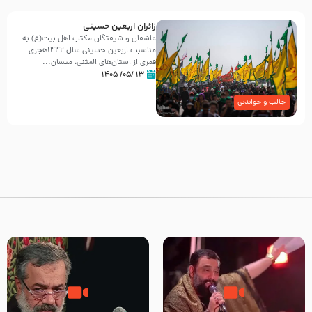
زائران اربعین حسینی
عاشقان و شیفتگان مکتب اهل بیت(ع) به
مناسبت اربعین حسینی سال ۱۴۴۲هجری
قمری از استان‌های المثنی، میسان...
۱۳ /۰۵/ ۱۴۰۵
جالب و خواندنی