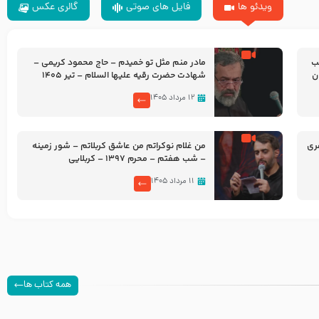
ویدئو ها
فایل های صوتی
گالری عکس
شب
مادر منم مثل تو خمیدم – حاج محمود کریمی –
شهادت حضرت رقیه علیها السلام – تیر ۱۴۰۵
هیئت رایة العباس علیه السلام
۱۲ مرداد ۱۴۰۵
ری
من غلام نوکراتم من عاشق کربلاتم – شور زمینه
– شب هفتم – محرم 1397 – کربلایی
محمدحسین پویانفر
۱۱ مرداد ۱۴۰۵
همه کتاب ها