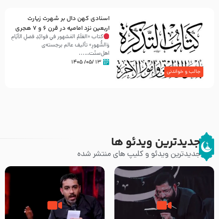
اسنادی کهن دال بر شهرت زیارت
اربعین نزد امامیه در قرن ۶ و ۷ هجری
کتاب «العَلَمُ المَشهور في فَوائِدِ فَضلِ الأيّامِ
وَالشُّهورِ» تألیف عالم برجسته‌ی
اهل‌سنّت…...
۱۳ /۰۵/ ۱۴۰۵
جالب و خواندنی
جدیدترین ویدئو ها
جدیدترین ویدئو و کلیپ های منتشر شده