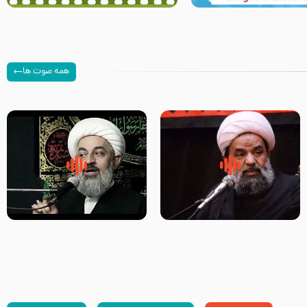
همه صوت ها
سلام جوانی که امام حسین علیه
زیارتی که اسباب رزق زیاد و عمر
السلام خودش جوابش را دادند
طولانی است حجت السلام حسین
-حجت الاسلام بندانی
یوسفی