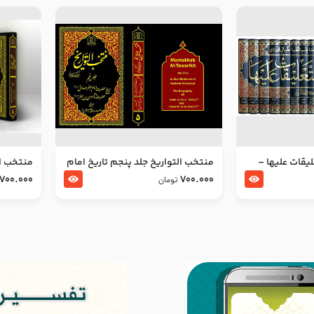
ليقات عليها –
منتخب التواریخ جلد پنجم تاریخ امام
منتخب ال
جعفر صادق و امام موسی بن جعفر
زین العا
700.000
700.000
تومان
علیهما السلام
علیهما ا