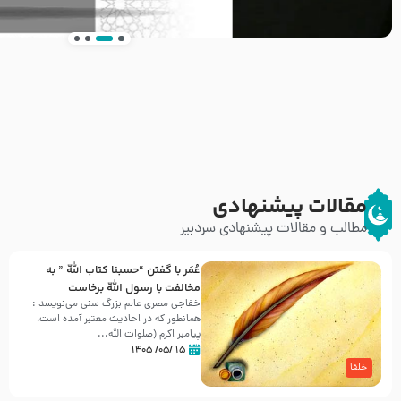
انتشار کتاب ” العروة الوثقى و التعليقات عليها” 
طرحی بسیار زیبا و شکیل
مقالات پیشنهادی
مطالب و مقالات پیشنهادی سردبیر
عُمَر با گفتن “حسبنا كتاب اللّه ” به
مخالفت با رسول اللّه برخاست
خفاجی مصری عالم بزرگ سنی می‌نویسد :
همانطور که در احادیث معتبر آمده است،
پیامبر اکرم (صلوات اللّه...
۱۵ /۰۵/ ۱۴۰۵
خلفا