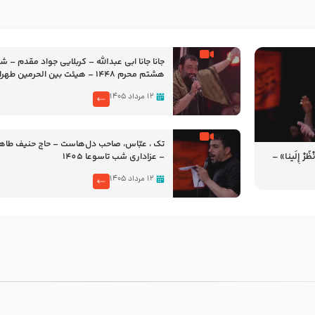
جانا جانا ابی عبدالله – کربلایی جواد مقدم – 
هشتم محرم 1448 – هیئت بین الحرمین طهران
۱۲ مرداد ۱۴۰۵
تک ، عبّاس، صاحب دل‌هاست – حاج حنیف طاه
رْ إِلَینا» –
– عزاداری شب تاسوعا 1405
14
۱۲ مرداد ۱۴۰۵