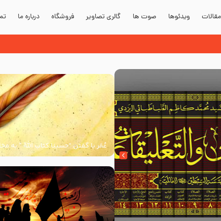
قالات
ویدئوها
صوت ها
گالری تصاویر
فروشگاه
درباره ما
تما
دند؟
عُمَر با گفتن “حسبنا كتاب اللّه ” به م
اللّه برخاست