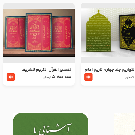
تواریخ جلد چهارم تاریخ امام
تفسير القرآن الكريم للشريف
بدین و امام محمد باقر
المرتضي قدس سرّه
5.700.000
تومان
تومان
لسلام