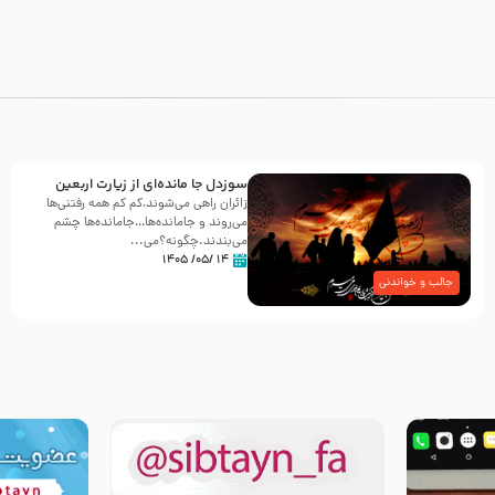
سوزدل جا مانده‌ای از زیارت اربعین
زائران راهی می‌شوند،کم‌ کم همه رفتنی‌ها
می‌روند و جامانده‌ها…جامانده‌ها چشم
می‌بندند.چگونه؟می‌...
۱۴ /۰۵/ ۱۴۰۵
جالب و خواندنی