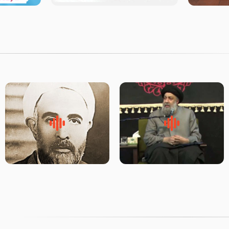
لقب حضرت رقیه سلام الله علیها
روضه‌ی مجلس یزید ملعون و
به چه معناست – حجت الاسلام
اسارت اهل‌بیت علیهم‌السلام –
علوی تهرانی
مرحوم حجت‌الاسلام شیخ علی
محدث زاده