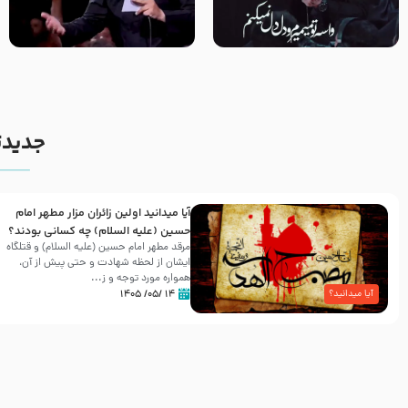
مصداق کربلا – حاج حسین سیب
شور ، حسینا! به‌ حق زهرا «أُنْظُرْ
سرخی
إِلَینا» – عزاداری شب هفتم ماه
محرّم 1405
جدیدت
آیا میدانید اولین زائران مزار مطهر امام
حسین (علیه السلام) چه کسانی بودند؟
مرقد مطهر امام حسین (علیه السلام) و قتلگاه
ایشان از لحظه شهادت و حتی پیش از آن،
همواره مورد توجه و ز...
۱۴ /۰۵/ ۱۴۰۵
آیا میدانید؟