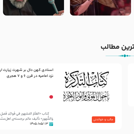
جانا جانا ابی عبدالله – کربلایی
مادر منم مثل تو خمیدم – حاج
جواد مقدم – شب هشتم محرم
محمود کریمی – شهادت حضرت
1448 – هیئت بین الحرمین طهران
رقیه علیها السلام – تیر ۱۴۰۵
هیئت رایة العباس علیه السلام
رین مطالب
اسنادی کهن دال بر شهرت زیارت ار
30 صفر المظفر
نزد امامیه در قرن ۶ و ۷ هجری
شهادت حضرت علی بن موسی الرضا (علیه السلام) در رو
آخـر صفر سـال 203 هـ .ق. هشـتمین اختر تابناک امامت
کتاب «العَلَمُ المَشهور في فَوائِدِ فَضلِ ال
وَالشُّهورِ» تألیف عالم برجسته‌ی اهل‌سن
جالب و خواندنی
۱۳ /۰۵/ ۱۴۰۵