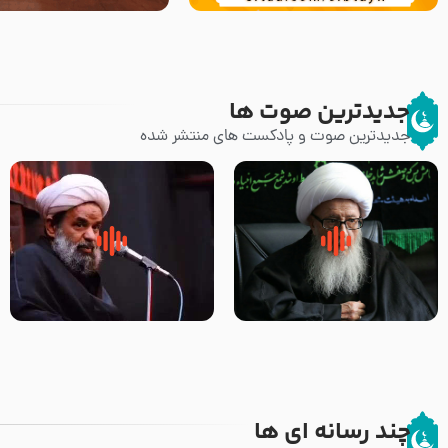
جدیدترین صوت ها
جدیدترین صوت و پادکست های منتشر شده
زوّار اربعین امام حسین (علیه
روضه جانسوز پاره های جگر امام
السلام) با این اشتیاق به زیارت
حسن مجتبی علیه السلام-حجت
بروند – آیت الله وحید خراسانی
الاسلام بندانی
چند رسانه ای ها