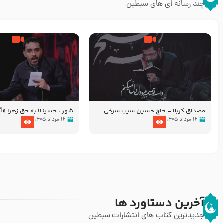
چند رسانه ای های سبطین
مصداق کربلا – حاج حسین سیب سرخی
شور ، حسینا! به‌ حق زهرا «أُنْظُ
عزاداری شب هفتم ماه محرّم 05
۱۲ مرداد ۱۴۰۵
۱۲ مرداد ۱۴۰۵
آخرین دستاورد ها
جدیدترین کتاب های انتشارات سبطین