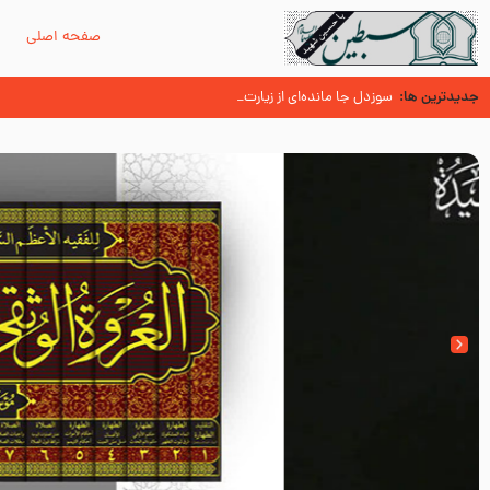
صفحه اصلی
م
جدیدترین ها:
سوزدل جا مانده‌ای از زیارت اربعین
اسنادی کهن دال بر شهرت زیارت اربعین نزد امامیه در قرن ۶ و ۷ هجری
آیا میدانید اولین زائران مزار مطهر امام حسین (علیه السلام) چه کسانی بو