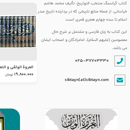
کتاب گرانسنگ منتخب التواريخ، تألیف محمد هاشم
خراسانی، از جمله منابع تاریخی که در بردارنده تاریخ صدر
اسلام تا سده چهارم هجری قمری است.
این کتاب به زبان فارسی و مشتمل بر شرح حال
معصومین (علیهم السلام)، امامزادگان و اصحاب ایشان
می باشد.
025-37703330
العروة الوثقى و التع
طرح جدید
19.800.000
تومان
sibtayn[at]sibtayn.com