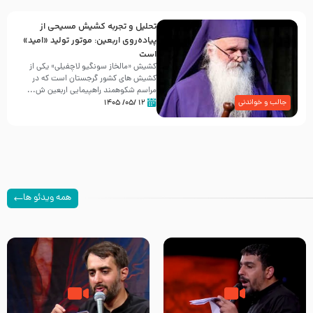
تحلیل و تجربه کشیش مسیحی از
پیاده‌روی اربعین: موتور تولید «امید»
است
کشیش «مالخاز سونگیو لاچفیلی» یکی از
کشیش های کشور گرجستان است که در
مراسم شکوهمند راهپیمایی اربعین ش...
۱۲ /۰۵/ ۱۴۰۵
جالب و خواندنی
همه ویدئو ها