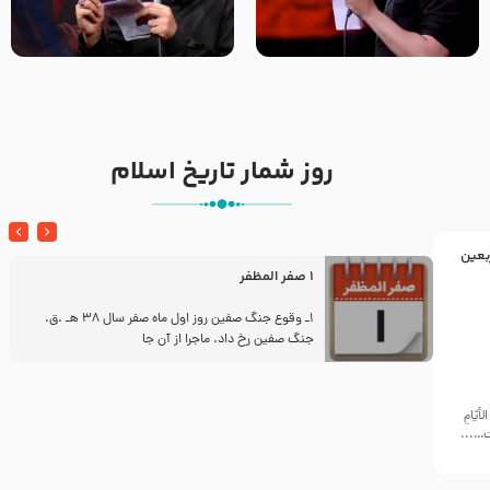
تک ، عبّاس، صاحب دل‌هاست –
من غلام نوکراتم من عاشق
حاج حنیف طاهری – عزاداری شب
کربلاتم – شور زمینه – شب هفتم
تاسوعا 1405
– محرم 1397 – کربلایی
محمدحسین پویانفر
روز شمار تاریخ اسلام
بعین
1 صفر المظفر
ز
1ـ وقوع جنگ صفین روز اول ماه صفر سال 38 هـ .ق.
جنگ صفین رخ داد. ماجرا از آن جا
أيّامِ
ّت…...