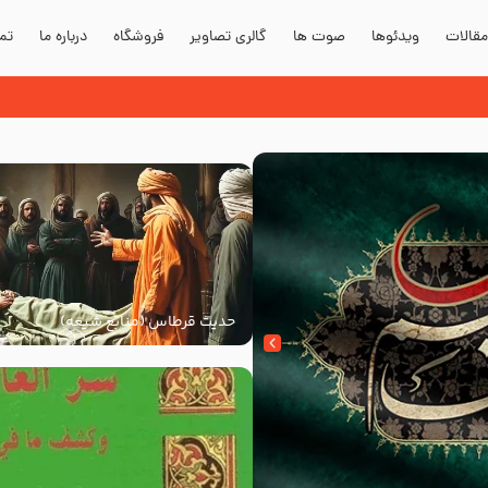
قالات
ویدئوها
صوت ها
گالری تصاویر
فروشگاه
درباره ما
تما
 صلی الله علیه و آله
حدیث قرطاس (منابع شیعه)