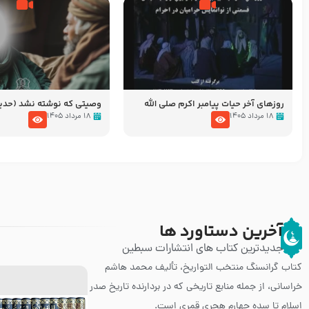
روزهای آخر حیات پیامبر اکرم صلی الله
وصیتی که نوشته نشد (حد
علیه و آله – قسمتی از نوانمایش حرامیان
۱۸ مرداد ۱۴۰۵
۱۸ مرداد ۱۴۰۵
در احرام – 1389
آخرین دستاورد ها
جدیدترین کتاب های انتشارات سبطین
کتاب گرانسنگ منتخب التواريخ، تألیف محمد هاشم
خراسانی، از جمله منابع تاریخی که در بردارنده تاریخ صدر
اسلام تا سده چهارم هجری قمری است.