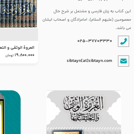
این کتاب به زبان فارسی و مشتمل بر شرح حال
معصومین (علیهم السلام)، امامزادگان و اصحاب ایشان
می باشد.
025-37703330
العروة الوثقى و التع
طرح جدید
19.800.000
تومان
sibtayn[at]sibtayn.com