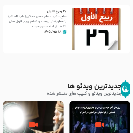
26 ربيع الاول
صلح حضرت امام حسن مجتبی(علیه السلام)
با معاویه در بیست و ششم ربیع الاول سال
41 هـ .ق امام حسن مجت...
۱۸ /۰۵/ ۱۴۰۵
جدیدترین ویدئو ها
جدیدترین ویدئو و کلیپ های منتشر شده