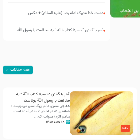
پیش از شهادت پیامبر اکرم صلی الله علیه و آله
 بن الخطاب
دست خط متبرک امام رضا (علیه السلام) + عکس
لم
عُمَر با گفتن “حسبنا كتاب اللّه ” به مخالفت با رسول اللّه
برخاست
همه مقالات
عُمَر با گفتن “حسبنا كتاب اللّه ” به
مخالفت با رسول اللّه برخاست
خفاجی مصری عالم بزرگ سنی می‌نویسد :
همانطور که در احادیث معتبر آمده است،
پیامبر اکرم (صلوات اللّه...
۱۸ /۰۵/ ۱۴۰۵
خلفا