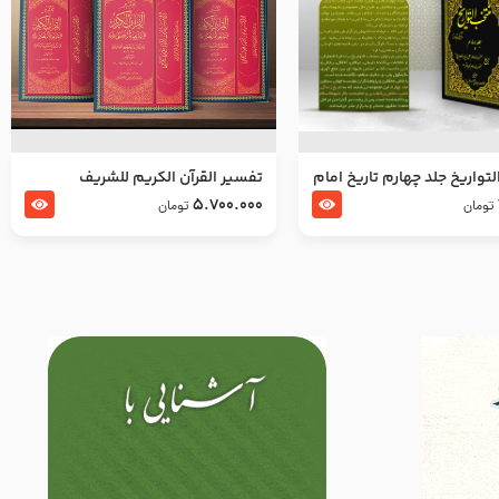
تواریخ جلد چهارم تاریخ امام
تفسير القرآن الكريم للشريف
بدین و امام محمد باقر
المرتضي قدس سرّه
5.700.000
تومان
تومان
لسلام