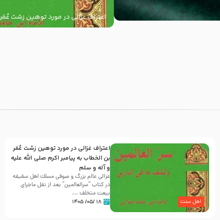
اعتراف غزالی در مورد توهین زشت عُمَر
به پیامبر اکرم صلی الله علیه و آله و س
با
اعتراف غزالی در مورد توهین زشت عُمَر
بن الخطاب به پیامبر اکرم صلی الله علیه
و آله و سلم
غزالی عالم بزرگ و صوفی مسلك اهل سقيفه
در کتاب “سرالعالمین” بعد از نقل ماجرای
بیعت متخلف ...
۱۸ /۰۵/ ۱۴۰۵
اهل سنت