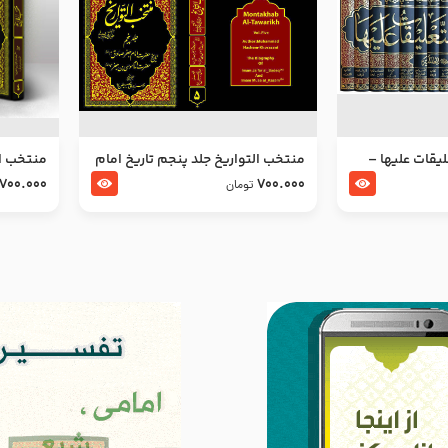
ليقات عليها –
منتخب التواریخ جلد پنجم تاریخ امام
منتخب ال
جعفر صادق و امام موسی بن جعفر
زین العا
700.000
700.000
تومان
علیهما السلام
علیهما ا