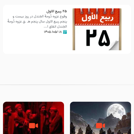
25 ربيع الاول
وقوع غزوه دُومةُ الجَندل در روز بیست و
پنجم ربیع الاول سال پنجم هـ .ق غزوه دُومةُ
الجَندل اتفاق ا...
۱۸ /۰۵/ ۱۴۰۵