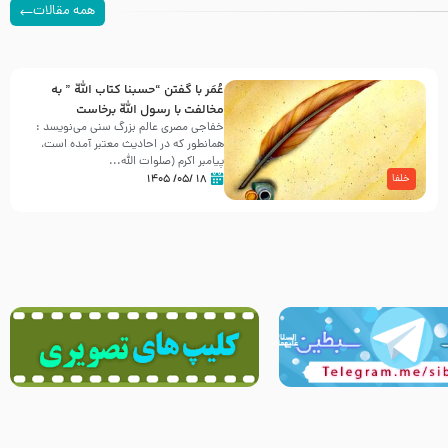
همه مقالات
عُمَر با گفتن “حسبنا كتاب اللّه ” به
مخالفت با رسول اللّه برخاست
خفاجی مصری عالم بزرگ سنی می‌نویسد :
همانطور که در احادیث معتبر آمده است،
پیامبر اکرم (صلوات اللّه...
۱۸ /۰۵/ ۱۴۰۵
خلفا