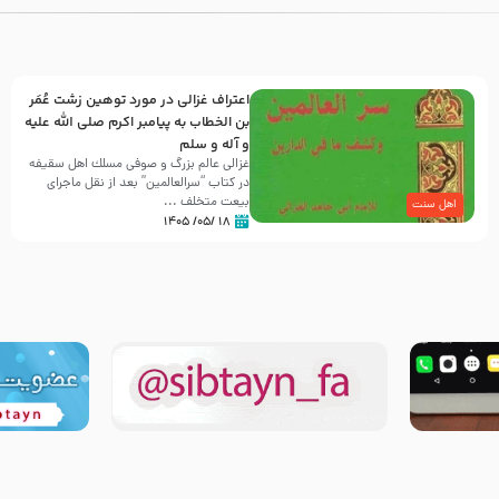
اعتراف غزالی در مورد توهین زشت عُمَر
بن الخطاب به پیامبر اکرم صلی الله علیه
و آله و سلم
غزالی عالم بزرگ و صوفی مسلك اهل سقيفه
در کتاب “سرالعالمین” بعد از نقل ماجرای
بیعت متخلف ...
اهل سنت
۱۸ /۰۵/ ۱۴۰۵