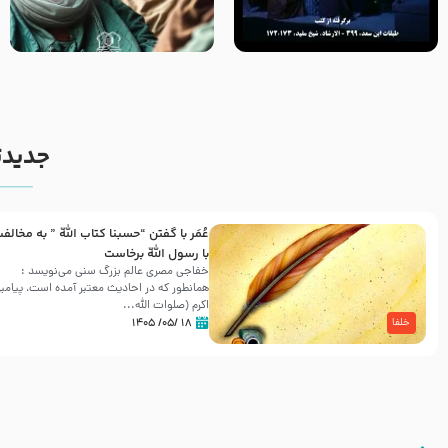
روزهای آخر حیات پیامبر اکرم صلی
وصیتی که نوشته نشد (حدیث
الله علیه و آله – قسمتی از
قرطاس)
نوانمایش حرامیان در احرام –
1389
جدیدت
عُمَر با گفتن “حسبنا كتاب اللّه ” به مخالف
با رسول اللّه برخاست
خفاجی مصری عالم بزرگ سنی می‌نویسد :
همانطور که در احادیث معتبر آمده است، پیامبر
اکرم (صلوات اللّه...
۱۸ /۰۵/ ۱۴۰۵
خلفا