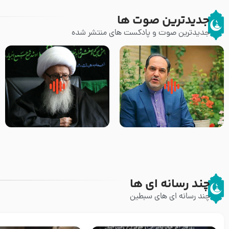
جدیدترین صوت ها
جدیدترین صوت و پادکست های منتشر شده
پیامبر صلی الله علیه وآله و سلم
زوّار اربعین امام حسین (علیه
فرمودند وای بر بچه های آخر
السلام) با این اشتیاق به زیارت
الزمان- دکتر هزار
بروند – آیت الله وحید خراسانی
چند رسانه ای ها
چند رسانه ای های سبطین