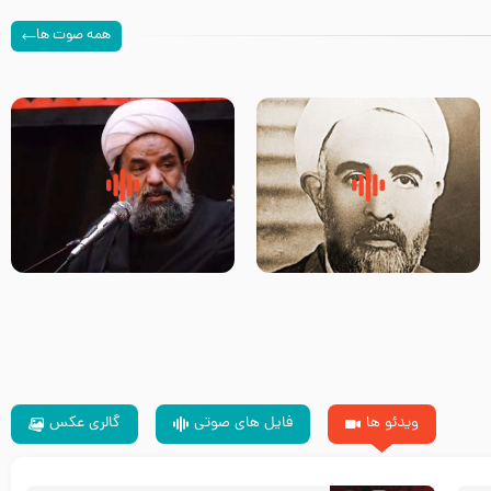
همه صوت ها
روضه‌ی مجلس یزید ملعون و
سلام جوانی که امام حسین علیه
اسارت اهل‌بیت علیهم‌السلام –
السلام خودش جوابش را دادند
مرحوم حجت‌الاسلام شیخ علی
-حجت الاسلام بندانی
محدث زاده
ویدئو ها
فایل های صوتی
گالری عکس