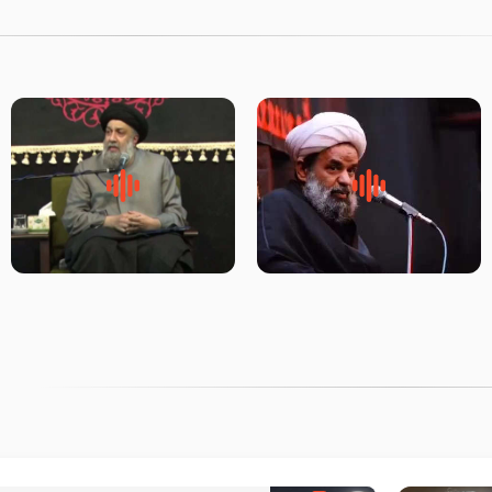
روضه جانسوز پاره های جگر امام
لقب حضرت رقیه سلام الله علیها
حسن مجتبی علیه السلام-حجت
به چه معناست – حجت الاسلام
الاسلام بندانی
علوی تهرانی