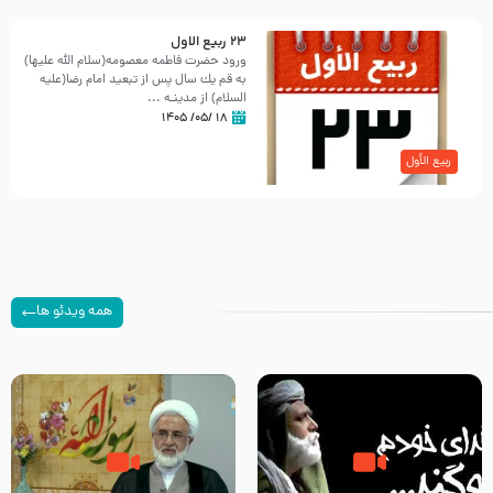
23 ربيع الاول
ورود حضرت فاطمه معصومه(سلام الله علیها)
به قم یك سال پس از تبعید امام رضا(علیه
السلام) از مدینـه ...
۱۸ /۰۵/ ۱۴۰۵
ربیع الأول
همه ویدئو ها