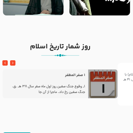
خطبه حضرت سلمان سه روز پس از
شهادت پیامبر اکرم صلی الله علیه
مادر داعش – حجت الاسلام جباری
و آله
روز شمار تاریخ اسلام
م) با
1 صفر المظفر
معاویه در بیست و ششم ربیع الاول سال 41 هـ
ز
1ـ وقوع جنگ صفین روز اول ماه صفر سال 38 هـ .ق.
جنگ صفین رخ داد. ماجرا از آن جا